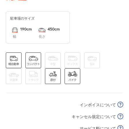
空き1
満
駐車場のサイズ
0:00～12:00
12:00～24:00
8月15日 (土)
¥500
¥1,120
190cm
450cm
満
満
幅
長さ
0:00～12:00
12:00～24:00
8月16日 (日)
¥500
¥1,120
満
満
0:00～12:00
12:00～24:00
8月17日 (月)
¥500
¥1,120
満
満
インボイスについて
0:00～12:00
12:00～24:00
8月18日 (火)
¥500
¥1,120
キャンセル規定について
満
満
サービス料について