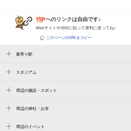
0:00～12:00
12:00～24:00
8月28日 (金)
¥500
¥1,120
へのリンクは自由です♪
空き1
空き1
WebサイトやSNSに貼って便利に使ってね♪
このページのURLをコピー
0:00～12:00
12:00～24:00
8月29日 (土)
¥500
¥1,120
空き1
空き1
最寄り駅
池ノ上駅
0:00～12:00
12:00～24:00
下北沢駅
スタジアム
8月30日 (日)
¥500
¥1,120
国立代々木競技場 第二体育館
世田谷代田駅
空き1
空き1
国立代々木競技場
周辺の施設・スポット
東北沢駅
下北沢グレイスガーデンチャーチ（富士見
0:00～12:00
12:00～24:00
新代田駅
丘教会）
8月31日 (月)
¥500
¥1,120
周辺の神社・お寺
空き1
空き1
駒場東大前駅
代沢ききょう保育園
下北沢グレイスガーデンチャーチ（富士見
丘教会）
東松原駅
ディアナコート代沢翠景
周辺のイベント
0:00～12:00
12:00～24:00