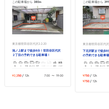
8月23日 (日)
¥500
¥1,120
この駐車場から
380m
この駐車場から
39
満
満
0:00～12:00
12:00～24:00
8月24日 (月)
¥500
¥1,120
満
満
東京都世田谷区代沢2-2-20
東京都世田谷区代沢5-
0:00～12:00
12:00～24:00
¥500
池ノ上駅まで徒歩8分！世田谷区代沢
8月25日 (火)
¥1,120
下北沢駅まで徒歩8
２丁目の予約できる駐車場！
の予約できる駐車場
空き1
満
軽
コ
中型
ボックス
SUV
大型車
トラック
原付
バイク
軽
コ
中型
ボックス
SU
0:00～12:00
12:00～24:00
8月26日 (水)
¥500
¥1,120
¥2,250
/
12h
7:00
〜
19:00
¥750
/
12h
空き1
空き1
¥750
/
12h
0:00～12:00
12:00～24:00
8月27日 (木)
¥500
¥1,120
空き1
空き1