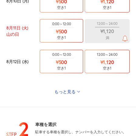
8月10日 (月)
¥500
¥1,120
空き1
空き1
12:00～24:00
0:00～12:00
8月11日 (火)
¥1,120
¥500
山の日
空き1
満
0:00～12:00
12:00～24:00
8月12日 (水)
¥500
¥1,120
空き1
空き1
もっと見る
12:00～24:00
0:00～12:00
¥1,120
8月13日 (木)
¥500
空き1
満
2
車種を選択
12:00～24:00
0:00～12:00
駐車する車種を選択し、ナンバーを入力してください。
STEP
¥1,120
8月14日 (金)
¥500