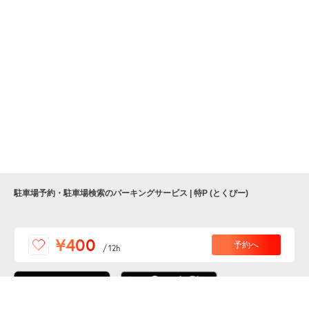
駐車場予約・駐車場検索のパーキングサービス | 特P (とくぴー)
便利な特Pアプリを
¥400
予約へ
/
12h
ダウンロードしよう！