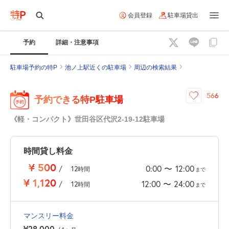
会員登録
駐車場貸出
予約
詳細・注意事項
駐車場予約の特P
池ノ上駅近くの駐車場
周辺の検索結果
566
予約できる特P駐車場
《軽・コンパクト》世田谷区代沢2-19-12駐車場
時間貸し料金
¥
500
0:00
12:00
〜
/
12
時間
まで
¥
1,120
12:00
24:00
〜
/
12
時間
まで
マンスリー料金
¥28,000