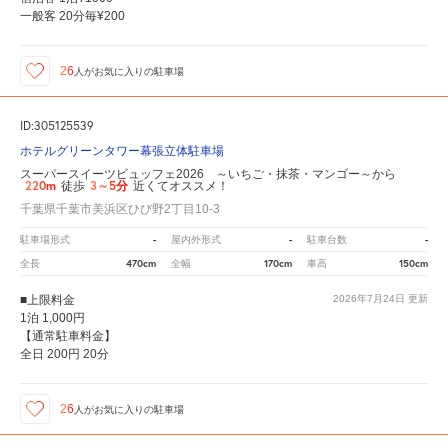
一般客 20分毎¥200
26
人が
お気に入りの駐車場
ID:305125539
ホテルグリーンタワー幕張立体駐車場
スーパースイーツビュッフェ2026 ～いちご・抹茶・マンゴー～から
220m
3～5分
徒歩
近くてオススメ！
千葉県千葉市美浜区ひび野2丁目10-3
-
-
-
駐車場形式
屋内外形式
駐車台数
470cm
170cm
150cm
全長
全幅
車高
■上限料金
2026年7月24日
更新
1泊 1,000円
【通常駐車料金】
全日 200円 20分
26
人が
お気に入りの駐車場