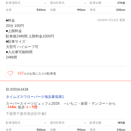
-
-
276台
駐車場形式
屋内外形式
駐車台数
530cm
190cm
200cm
全長
全幅
車高
■料金
2026年7月24日
更新
20分 100円
■上限料金
駐車後24時間 上限料金1000円
■駐車サイズ
大型可 ハイルーフ可
■入出庫可能時間
24時間
657
人が
お気に入りの駐車場
ID:305063438
タイムズスワローパーク海浜幕張第1
スーパースイーツビュッフェ2026 ～いちご・抹茶・マンゴー～から
444m
6～9分
徒歩
千葉県千葉市美浜区中瀬2
-
-
185台
駐車場形式
屋内外形式
駐車台数
500cm
190cm
210cm
全長
全幅
車高