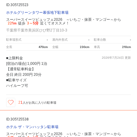
ID:305125523
ホテルグリーンタワー幕張地下駐車場
スーパースイーツビュッフェ2026 ～いちご・抹茶・マンゴー～から
221m
3～5分
徒歩
近くてオススメ！
千葉県千葉市美浜区ひび野2丁目10-3
-
-
-
駐車場形式
屋内外形式
駐車台数
470cm
230cm
210cm
全長
全幅
車高
■上限料金
2026年7月24日
更新
[宿泊の場合] 1,000円 1泊
【通常駐車料金】
全日 終日 200円 20分
■駐車サイズ
ハイルーフ可
21
人が
お気に入りの駐車場
ID:305125538
ホテル ザ・マンハッタン駐車場
スーパースイーツビュッフェ2026 ～いちご・抹茶・マンゴー～から