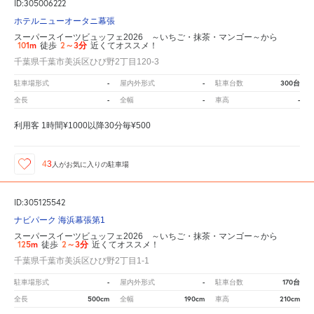
ID:305006222
ホテルニューオータニ幕張
スーパースイーツビュッフェ2026 ～いちご・抹茶・マンゴー～から
101m
2～3分
徒歩
近くてオススメ！
千葉県千葉市美浜区ひび野2丁目120-3
-
-
300台
駐車場形式
屋内外形式
駐車台数
-
-
-
全長
全幅
車高
利用客 1時間¥1000以降30分毎¥500
43
人が
お気に入りの駐車場
ID:305125542
ナビパーク 海浜幕張第1
スーパースイーツビュッフェ2026 ～いちご・抹茶・マンゴー～から
125m
2～3分
徒歩
近くてオススメ！
千葉県千葉市美浜区ひび野2丁目1-1
-
-
170台
駐車場形式
屋内外形式
駐車台数
500cm
190cm
210cm
全長
全幅
車高