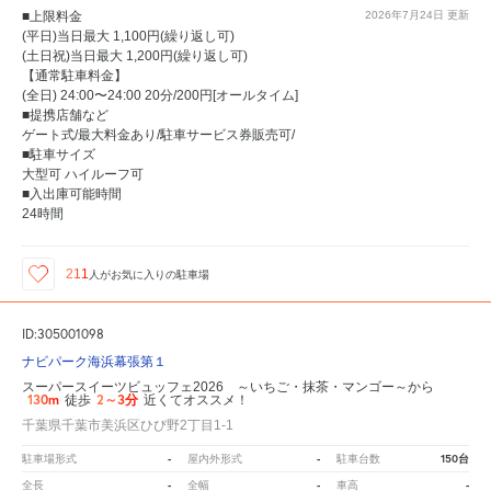
■上限料金
2026年7月24日
更新
(平日)当日最大 1,100円(繰り返し可)
(土日祝)当日最大 1,200円(繰り返し可)
【通常駐車料金】
(全日) 24:00〜24:00 20分/200円[オールタイム]
■提携店舗など
ゲート式/最大料金あり/駐車サービス券販売可/
■駐車サイズ
大型可 ハイルーフ可
■入出庫可能時間
24時間
211
人が
お気に入りの駐車場
ID:305001098
ナビパーク海浜幕張第１
スーパースイーツビュッフェ2026 ～いちご・抹茶・マンゴー～から
130m
2～3分
徒歩
近くてオススメ！
千葉県千葉市美浜区ひび野2丁目1-1
-
-
150台
駐車場形式
屋内外形式
駐車台数
-
-
-
全長
全幅
車高