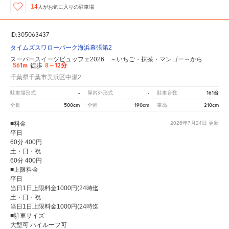
14
人が
お気に入りの駐車場
ID:305063437
タイムズスワローパーク海浜幕張第2
スーパースイーツビュッフェ2026 ～いちご・抹茶・マンゴー～から
561m
8～12分
徒歩
千葉県千葉市美浜区中瀬2
-
-
161台
駐車場形式
屋内外形式
駐車台数
500cm
190cm
210cm
全長
全幅
車高
■料金
2026年7月24日
更新
平日
60分 400円
土・日・祝
60分 400円
■上限料金
平日
当日1日上限料金1000円(24時迄
土・日・祝
当日1日上限料金1000円(24時迄
■駐車サイズ
大型可 ハイルーフ可