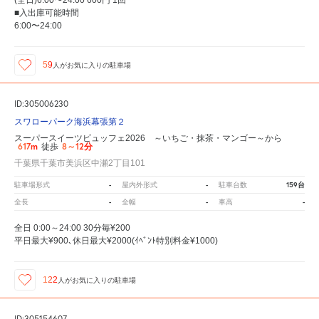
(全日)6:00〜24:00 600円 1回
■入出庫可能時間
6:00〜24:00
59
人が
お気に入りの駐車場
ID:305006230
スワローパーク海浜幕張第２
スーパースイーツビュッフェ2026 ～いちご・抹茶・マンゴー～から
617m
8～12分
徒歩
千葉県千葉市美浜区中瀬2丁目101
-
-
159台
駐車場形式
屋内外形式
駐車台数
-
-
-
全長
全幅
車高
全日 0:00～24:00 30分毎¥200
平日最大¥900､休日最大¥2000(ｲﾍﾞﾝﾄ特別料金¥1000)
122
人が
お気に入りの駐車場
ID:305154607