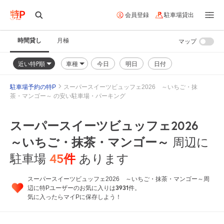
会員登録
駐車場貸出
時間貸し
月極
マップ
近い特P順
車種
今日
明日
日付
駐車場予約の特P
スーパースイーツビュッフェ2026 ～いちご・抹
茶・マンゴー～ の安い駐車場・パーキング
スーパースイーツビュッフェ2026
～いちご・抹茶・マンゴー～
周辺に
45
件
駐車場
あります
スーパースイーツビュッフェ2026 ～いちご・抹茶・マンゴー～周
3931
辺に特Pユーザーのお気に入りは
件。
気に入ったらマイPに保存しよう！