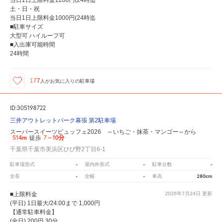
当日1日上限料金1200円(24時迄
土・日・祝
当日1日上限料金1000円(24時迄
■駐車サイズ
大型可 ハイルーフ可
■入出庫可能時間
24時間
177
人が
お気に入りの駐車場
ID:305198722
三井アウトレットパーク幕張 第2駐車場
スーパースイーツビュッフェ2026 ～いちご・抹茶・マンゴー～から
514m
7～10分
徒歩
千葉県千葉市美浜区ひび野2丁目6-1
-
-
-
駐車場形式
屋内外形式
駐車台数
-
-
280cm
全長
全幅
車高
■上限料金
2026年7月24日
更新
(平日) 1日最大/24:00まで 1,000円
【通常駐車料金】
(全日) 200円 30分