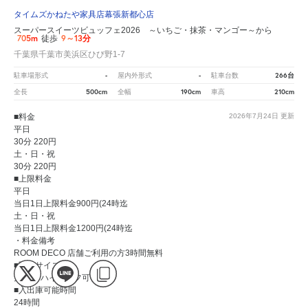
タイムズかねたや家具店幕張新都心店
スーパースイーツビュッフェ2026 ～いちご・抹茶・マンゴー～から
705m
9～13分
徒歩
千葉県千葉市美浜区ひび野1-7
-
-
266台
駐車場形式
屋内外形式
駐車台数
500cm
190cm
210cm
全長
全幅
車高
■料金
2026年7月24日
更新
平日
30分 220円
土・日・祝
30分 220円
■上限料金
平日
当日1日上限料金900円(24時迄
土・日・祝
当日1日上限料金1200円(24時迄
・料金備考
ROOM DECO 店舗ご利用の方3時間無料
■駐車サイズ
大型可 ハイルーフ可
■入出庫可能時間
24時間