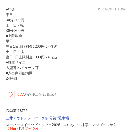
■料金
2026年7月24日
更新
平日
30分 300円
土・日・祝
30分 300円
■上限料金
平日
当日1日上限料金1200円(24時迄
土・日・祝
当日1日上限料金1000円(24時迄
■駐車サイズ
大型可 ハイルーフ可
■入出庫可能時間
24時間
177
人が
お気に入りの駐車場
ID:305198722
三井アウトレットパーク幕張 第2駐車場
スーパースイーツビュッフェ2026 ～いちご・抹茶・マンゴー～から
514m
7～10分
徒歩