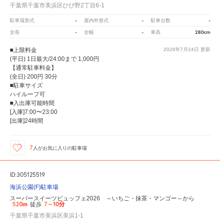
千葉県千葉市美浜区ひび野2丁目6-1
-
-
-
駐車場形式
屋内外形式
駐車台数
-
-
280cm
全長
全幅
車高
■上限料金
2026年7月24日
更新
(平日) 1日最大/24:00まで 1,000円
【通常駐車料金】
(全日) 200円 30分
■駐車サイズ
ハイルーフ可
■入出庫可能時間
[入庫]7:00〜23:00
[出庫]24時間
7
人が
お気に入りの駐車場
ID:305125519
海浜公園(F)駐車場
スーパースイーツビュッフェ2026 ～いちご・抹茶・マンゴー～から
520m
7～10分
徒歩
千葉県千葉市美浜区美浜1-1