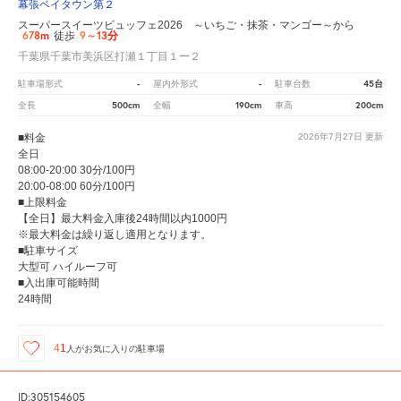
幕張ベイタウン第２
スーパースイーツビュッフェ2026 ～いちご・抹茶・マンゴー～から
678m
9～13分
徒歩
千葉県千葉市美浜区打瀬１丁目１ー２
-
-
45台
駐車場形式
屋内外形式
駐車台数
500cm
190cm
200cm
全長
全幅
車高
■料金
2026年7月27日
更新
全日
08:00-20:00 30分/100円
20:00-08:00 60分/100円
■上限料金
【全日】最大料金入庫後24時間以内1000円
※最大料金は繰り返し適用となります。
■駐車サイズ
大型可 ハイルーフ可
■入出庫可能時間
24時間
41
人が
お気に入りの駐車場
ID:305154605