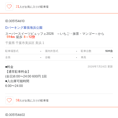
21
人が
お気に入りの駐車場
ID:305154610
Dパーキング幕張海浜公園
スーパースイーツビュッフェ2026 ～いちご・抹茶・マンゴー～から
594m
8～12分
徒歩
千葉県 千葉市美浜区 美浜 1
-
-
539台
駐車場形式
屋内外形式
駐車台数
-
-
-
全長
全幅
車高
■料金
2026年7月24日
更新
【通常駐車料金】
(全日)6:00〜24:00 600円 1回
■入出庫可能時間
6:00〜24:00
59
人が
お気に入りの駐車場
ID:305154602