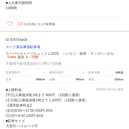
■入出庫可能時間
24時間
217
人が
お気に入りの駐車場
ID:305154604
スーク海浜幕張駐車場
スーパースイーツビュッフェ2026 ～いちご・抹茶・マンゴー～から
566m
8～12分
徒歩
千葉県千葉市美浜区ひび野1丁目9番
-
-
288台
駐車場形式
屋内外形式
駐車台数
500cm
190cm
200cm
全長
全幅
車高
■上限料金
2026年7月24日
更新
(平日)入庫後深夜1時まで 900円 （1回限り適用）
(土日祝)入庫後深夜1時まで 1,200円 （1回限り適用）
【通常駐車料金】
(全日)8:00〜22:00 200円 30分
22:00〜8:00 100円 60分
■駐車サイズ
大型可 ハイルーフ可