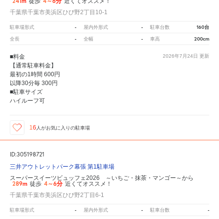
241m
4～6分
徒歩
近くてオススメ！
千葉県千葉市美浜区ひび野2丁目10-1
-
-
160台
駐車場形式
屋内外形式
駐車台数
-
-
200cm
全長
全幅
車高
■料金
2026年7月24日
更新
【通常駐車料金】
最初の1時間 600円
以降30分毎 300円
■駐車サイズ
ハイルーフ可
16
人が
お気に入りの駐車場
ID:305198721
三井アウトレットパーク幕張 第1駐車場
スーパースイーツビュッフェ2026 ～いちご・抹茶・マンゴー～から
289m
4～6分
徒歩
近くてオススメ！
千葉県千葉市美浜区ひび野2丁目6-1
-
-
-
駐車場形式
屋内外形式
駐車台数