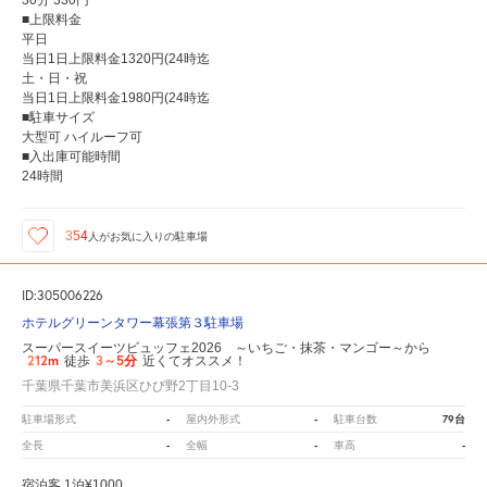
30分 330円
■上限料金
平日
当日1日上限料金1320円(24時迄
土・日・祝
当日1日上限料金1980円(24時迄
■駐車サイズ
大型可 ハイルーフ可
■入出庫可能時間
24時間
354
人が
お気に入りの駐車場
ID:305006226
ホテルグリーンタワー幕張第３駐車場
スーパースイーツビュッフェ2026 ～いちご・抹茶・マンゴー～から
212m
3～5分
徒歩
近くてオススメ！
千葉県千葉市美浜区ひび野2丁目10-3
-
-
79台
駐車場形式
屋内外形式
駐車台数
-
-
-
全長
全幅
車高
宿泊客 1泊¥1000