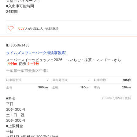
大型可 ハイルーフ可
■入出庫可能時間
24時間
657
人が
お気に入りの駐車場
ID:305063438
タイムズスワローパーク海浜幕張第1
スーパースイーツビュッフェ2026 ～いちご・抹茶・マンゴー～から
444m
6～9分
徒歩
千葉県千葉市美浜区中瀬2
-
-
185台
駐車場形式
屋内外形式
駐車台数
500cm
190cm
210cm
全長
全幅
車高
■料金
2026年7月24日
更新
平日
30分 300円
土・日・祝
30分 300円
■上限料金
平日