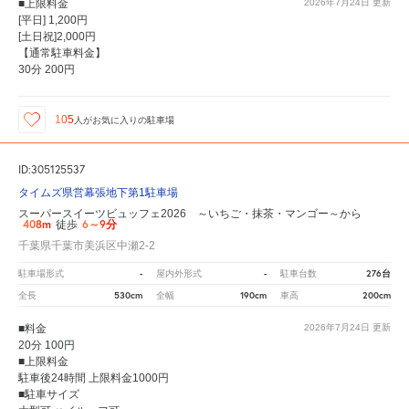
■上限料金
2026年7月24日
更新
[平日] 1,200円
[土日祝]2,000円
【通常駐車料金】
30分 200円
105
人が
お気に入りの駐車場
ID:305125537
タイムズ県営幕張地下第1駐車場
スーパースイーツビュッフェ2026 ～いちご・抹茶・マンゴー～から
408m
6～9分
徒歩
千葉県千葉市美浜区中瀬2-2
-
-
276台
駐車場形式
屋内外形式
駐車台数
530cm
190cm
200cm
全長
全幅
車高
■料金
2026年7月24日
更新
20分 100円
■上限料金
駐車後24時間 上限料金1000円
■駐車サイズ