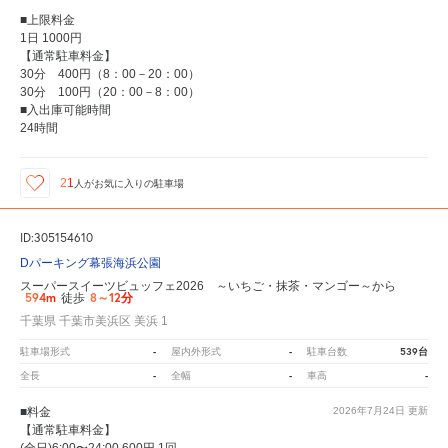
■上限料金
1日 1000円
【通常駐車料金】
30分 400円（8：00－20：00）
30分 100円（20：00－8：00）
■入出庫可能時間
24時間
21
人が
お気に入りの駐車場
ID:305154610
Dパーキング幕張海浜公園
スーパースイーツビュッフェ2026 ～いちご・抹茶・マンゴー～から
594m
8～12分
徒歩
千葉県 千葉市美浜区 美浜 1
-
-
539台
駐車場形式
屋内外形式
駐車台数
-
-
-
全長
全幅
車高
■料金
2026年7月24日
更新
【通常駐車料金】