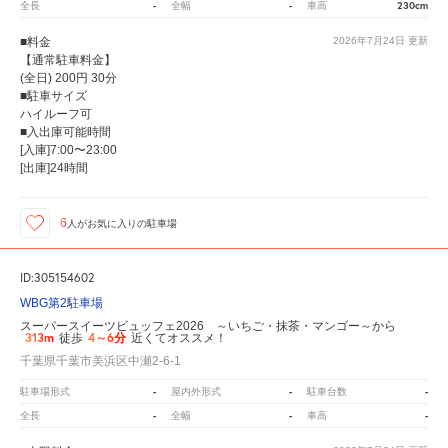
-
-
230cm
全長
全幅
車高
■料金
2026年7月24日
更新
【通常駐車料金】
(全日) 200円 30分
■駐車サイズ
ハイルーフ可
■入出庫可能時間
[入庫]7:00〜23:00
[出庫]24時間
6
人が
お気に入りの駐車場
ID:305154602
WBG第2駐車場
スーパースイーツビュッフェ2026 ～いちご・抹茶・マンゴー～から
313m
4～6分
徒歩
近くてオススメ！
千葉県千葉市美浜区中瀬2-6-1
-
-
-
駐車場形式
屋内外形式
駐車台数
-
-
-
全長
全幅
車高