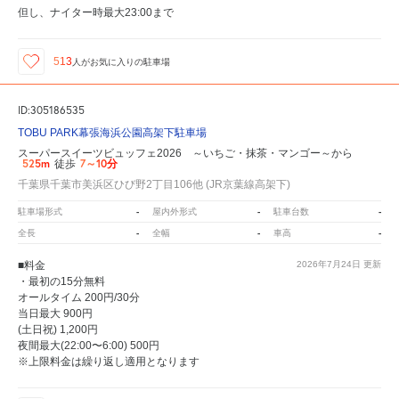
但し、ナイター時最大23:00まで
513
人が
お気に入りの駐車場
ID:305186535
TOBU PARK幕張海浜公園高架下駐車場
スーパースイーツビュッフェ2026 ～いちご・抹茶・マンゴー～から
525m
7～10分
徒歩
千葉県千葉市美浜区ひび野2丁目106他 (JR京葉線高架下)
-
-
-
駐車場形式
屋内外形式
駐車台数
-
-
-
全長
全幅
車高
■料金
2026年7月24日
更新
・最初の15分無料
オールタイム 200円/30分
当日最大 900円
(土日祝) 1,200円
夜間最大(22:00〜6:00) 500円
※上限料金は繰り返し適用となります