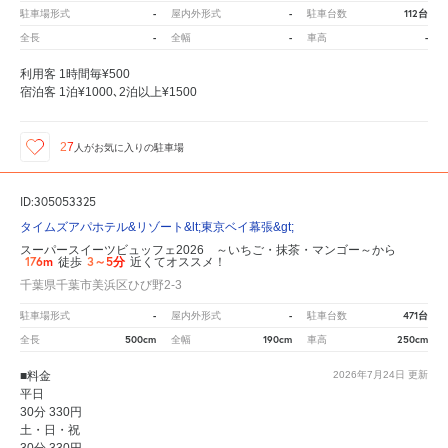
-
-
112台
駐車場形式
屋内外形式
駐車台数
-
-
-
全長
全幅
車高
利用客 1時間毎¥500
宿泊客 1泊¥1000､2泊以上¥1500
27
人が
お気に入りの駐車場
ID:305053325
タイムズアパホテル&リゾート&lt;東京ベイ幕張&gt;
スーパースイーツビュッフェ2026 ～いちご・抹茶・マンゴー～から
176m
3～5分
徒歩
近くてオススメ！
千葉県千葉市美浜区ひび野2-3
-
-
471台
駐車場形式
屋内外形式
駐車台数
500cm
190cm
250cm
全長
全幅
車高
■料金
2026年7月24日
更新
平日
30分 330円
土・日・祝