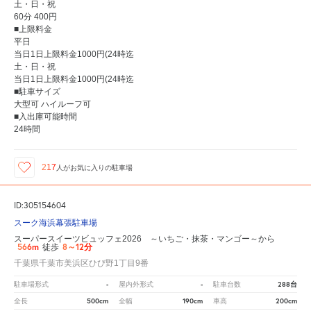
土・日・祝
60分 400円
■上限料金
平日
当日1日上限料金1000円(24時迄
土・日・祝
当日1日上限料金1000円(24時迄
■駐車サイズ
大型可 ハイルーフ可
■入出庫可能時間
24時間
217
人が
お気に入りの駐車場
ID:305154604
スーク海浜幕張駐車場
スーパースイーツビュッフェ2026 ～いちご・抹茶・マンゴー～から
566m
8～12分
徒歩
千葉県千葉市美浜区ひび野1丁目9番
-
-
288台
駐車場形式
屋内外形式
駐車台数
500cm
190cm
200cm
全長
全幅
車高