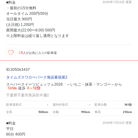
■料金
2026年7月24日
更新
・最初の15分無料
オールタイム 200円/30分
当日最大 900円
(土日祝) 1,200円
夜間最大(22:00〜6:00) 500円
※上限料金は繰り返し適用となります
14
人が
お気に入りの駐車場
ID:305063437
タイムズスワローパーク海浜幕張第2
スーパースイーツビュッフェ2026 ～いちご・抹茶・マンゴー～から
561m
8～12分
徒歩
千葉県千葉市美浜区中瀬2
-
-
161台
駐車場形式
屋内外形式
駐車台数
500cm
190cm
210cm
全長
全幅
車高
■料金
2026年7月24日
更新
平日
60分 400円