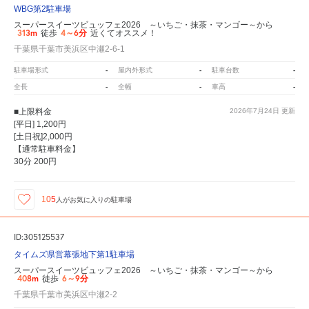
WBG第2駐車場
スーパースイーツビュッフェ2026 ～いちご・抹茶・マンゴー～から
313m
4～6分
徒歩
近くてオススメ！
千葉県千葉市美浜区中瀬2-6-1
-
-
-
駐車場形式
屋内外形式
駐車台数
-
-
-
全長
全幅
車高
■上限料金
2026年7月24日
更新
[平日] 1,200円
[土日祝]2,000円
【通常駐車料金】
30分 200円
105
人が
お気に入りの駐車場
ID:305125537
タイムズ県営幕張地下第1駐車場
スーパースイーツビュッフェ2026 ～いちご・抹茶・マンゴー～から
408m
6～9分
徒歩
千葉県千葉市美浜区中瀬2-2