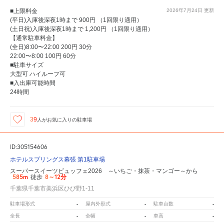
■上限料金
2026年7月24日
更新
(平日)入庫後深夜1時まで 900円 （1回限り適用）
(土日祝)入庫後深夜1時まで 1,200円 （1回限り適用）
【通常駐車料金】
(全日)8:00〜22:00 200円 30分
22:00〜8:00 100円 60分
■駐車サイズ
大型可 ハイルーフ可
■入出庫可能時間
24時間
39
人が
お気に入りの駐車場
ID:305154606
ホテルスプリングス幕張 第1駐車場
スーパースイーツビュッフェ2026 ～いちご・抹茶・マンゴー～から
585m
8～12分
徒歩
千葉県千葉市美浜区ひび野1-11
-
-
-
駐車場形式
屋内外形式
駐車台数
-
-
-
全長
全幅
車高