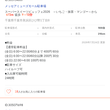
メッセアミューズモール駐車場
スーパースイーツビュッフェ2026 ～いちご・抹茶・マンゴー～から
672m
9～13分
徒歩
千葉県千葉市美浜区ひび野1丁目8
-
-
500台
駐車場形式
屋内外形式
駐車台数
-
-
210cm
全長
全幅
車高
■料金
2026年7月24日
更新
【通常駐車料金】
(全日) 6:00〜22:00/60分まで 400円 60分
(全日) 6:00〜22:00/60分以降 200円 30分
(全日) 22:00〜6:00 100円 60分
■駐車サイズ
ハイルーフ可
■入出庫可能時間
24時間
18
人が
お気に入りの駐車場
ID:305071698