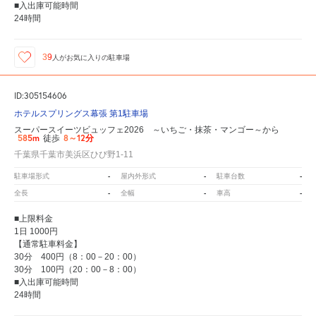
■入出庫可能時間
24時間
39
人が
お気に入りの駐車場
ID:305154606
ホテルスプリングス幕張 第1駐車場
スーパースイーツビュッフェ2026 ～いちご・抹茶・マンゴー～から
585m
8～12分
徒歩
千葉県千葉市美浜区ひび野1-11
-
-
-
駐車場形式
屋内外形式
駐車台数
-
-
-
全長
全幅
車高
■上限料金
1日 1000円
【通常駐車料金】
30分 400円（8：00－20：00）
30分 100円（20：00－8：00）
■入出庫可能時間
24時間