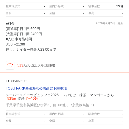
-
-
577台
駐車場形式
屋内外形式
駐車台数
-
-
-
全長
全幅
車高
■料金
2026年7月24日
更新
[普通車]1日 1回 600円
[大型車]1日 1回 2400円
■入出庫可能時間
8:30〜21:00
但し、ナイター時最大23:00まで
513
人が
お気に入りの駐車場
ID:305186535
TOBU PARK幕張海浜公園高架下駐車場
スーパースイーツビュッフェ2026 ～いちご・抹茶・マンゴー～から
525m
7～10分
徒歩
千葉県千葉市美浜区ひび野2丁目106他 (JR京葉線高架下)
-
-
-
駐車場形式
屋内外形式
駐車台数
-
-
-
全長
全幅
車高