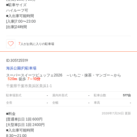
■駐車サイズ
ハイルーフ可
■入出庫可能時間
[入庫]7:00〜23:00
[出庫]24時間
7
人が
お気に入りの駐車場
ID:305125519
海浜公園(F)駐車場
スーパースイーツビュッフェ2026 ～いちご・抹茶・マンゴー～から
520m
7～10分
徒歩
千葉県千葉市美浜区美浜1-1
-
-
577台
駐車場形式
屋内外形式
駐車台数
-
-
-
全長
全幅
車高
■料金
2026年7月24日
更新
[普通車]1日 1回 600円
[大型車]1日 1回 2400円
■入出庫可能時間
8:30〜21:00