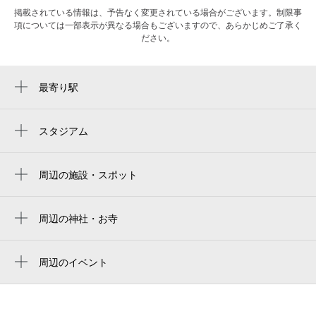
掲載されている情報は、予告なく変更されている場合がございます。制限事
項については一部表示が異なる場合もございますので、あらかじめご了承く
ださい。
最寄り駅
海浜幕張駅
スタジアム
ZOZOマリンスタジアム
千葉海洋球場
周辺の施設・スポット
ホテルグリーンタワー幕張
zozo海洋球场
ホテルフランクス
周辺の神社・お寺
zozo marine stadium
周辺に神社・お寺が見つかりませんでした。
qvcジャパン 本社
周辺のイベント
ミッドツリーカフェ海浜幕張駅前店
すみっコぐらしスペシャルスイーツビュッ
三井outlet park 幕張
フェ