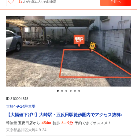
予約へ
12
人が
お気に入りの駐車場
ID:310004818
大崎4-9-24駐車場
【大幅値下げ!!】大崎駅・五反田駅徒歩圏内でアクセス抜群♪
454m
6～9分
韓無量 五反田店から
徒歩
予約できてオススメ！
東京都品川区大崎4-9-24