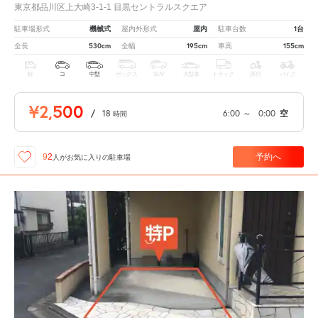
東京都品川区上大崎3-1-1 目黒セントラルスクエア
機械式
屋内
1台
駐車場形式
屋内外形式
駐車台数
530cm
195cm
155cm
全長
全幅
車高
軽
コ
中型
ボックス
SUV
大型車
トラック
原付
バイク
¥2,500
/
18
6:00
～
0:00
空
時間
予約へ
92
人が
お気に入りの駐車場