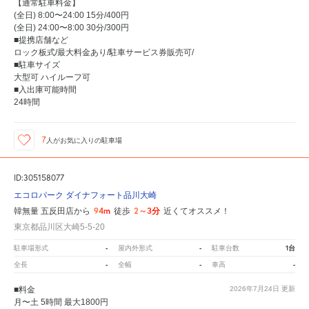
【通常駐車料金】
(全日) 8:00〜24:00 15分/400円
(全日) 24:00〜8:00 30分/300円
■提携店舗など
ロック板式/最大料金あり/駐車サービス券販売可/
■駐車サイズ
大型可 ハイルーフ可
■入出庫可能時間
24時間
7
人が
お気に入りの駐車場
ID:305158077
エコロパーク ダイナフォート品川大崎
94m
2～3分
韓無量 五反田店から
徒歩
近くてオススメ！
東京都品川区大崎5-5-20
-
-
1台
駐車場形式
屋内外形式
駐車台数
-
-
-
全長
全幅
車高
■料金
2026年7月24日
更新
月〜土 5時間 最大1800円