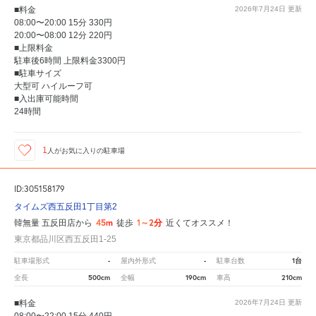
■料金
2026年7月24日
更新
08:00〜20:00 15分 330円
20:00〜08:00 12分 220円
■上限料金
駐車後6時間 上限料金3300円
■駐車サイズ
大型可 ハイルーフ可
■入出庫可能時間
24時間
1
人が
お気に入りの駐車場
ID:305158179
タイムズ西五反田1丁目第2
45m
1～2分
韓無量 五反田店から
徒歩
近くてオススメ！
東京都品川区西五反田1-25
-
-
1台
駐車場形式
屋内外形式
駐車台数
500cm
190cm
210cm
全長
全幅
車高
■料金
2026年7月24日
更新