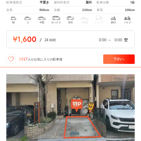
平置き
屋外
1台
駐車場形式
屋内外形式
駐車台数
500cm
220cm
200cm
全長
全幅
車高
軽
コ
中型
ボックス
SUV
大型車
トラック
原付
バイク
¥1,600
/
24
0:00
～
0:00
空
時間
予約へ
1017
人が
お気に入りの駐車場