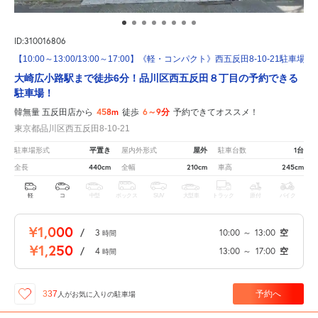
ID:310016806
【10:00～13:00/13:00～17:00】《軽・コンパクト》西五反田8-10-21駐車場
大崎広小路駅まで徒歩6分！品川区西五反田８丁目の予約できる
駐車場！
458m
6～9分
韓無量 五反田店から
徒歩
予約できてオススメ！
東京都品川区西五反田8-10-21
平置き
屋外
1台
駐車場形式
屋内外形式
駐車台数
440cm
210cm
245cm
全長
全幅
車高
軽
コ
中型
ボックス
SUV
大型車
トラック
原付
バイク
¥1,000
/
3
10:00
～
13:00
空
時間
¥1,250
/
4
13:00
～
17:00
空
時間
予約へ
337
人が
お気に入りの駐車場