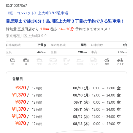
ID:310017067
《軽・コンパクト》上大崎3-9-9駐車場
目黒駅まで徒歩6分！品川区上大崎３丁目の予約できる駐車場！
1.1km
14～20分
韓無量 五反田店から
徒歩
予約できてオススメ！
東京都品川区上大崎3-9-9
平置き
屋外
1台
駐車場形式
屋内外形式
駐車台数
440cm
210cm
200cm
全長
全幅
車高
軽
コ
中型
ボックス
SUV
大型車
トラック
原付
バイク
営業日
¥870
/
12
08/10
(月)
0:00
～
12:00
空
時間
¥1,370
/
12
08/10
(月)
12:00
～
24:00
空
時間
¥870
/
12
08/11
(火)
0:00
～
12:00
空
時間
¥1,370
/
12
08/11
(火)
12:00
～
24:00
空
時間
¥1,370
/
12
08/12
(水)
12:00
～
24:00
空
時間
¥870
/
12
08/13
(木)
0:00
～
12:00
空
時間