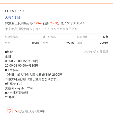
ID:305035202
大崎５丁目
129m
2～3分
韓無量 五反田店から
徒歩
近くてオススメ！
東京都品川区大崎５丁目１ー１１住友生命五反田ビル
-
-
13台
駐車場形式
屋内外形式
駐車台数
500cm
190cm
200cm
全長
全幅
車高
■料金
2026年7月27日
更新
全日
08:00-20:00 15分/330円
20:00-08:00 60分/330円
■上限料金
【全日】最大料金入庫後8時間以内2600円
※最大料金は繰り返し適用となります。
■駐車サイズ
大型可 ハイルーフ可
■入出庫可能時間
24時間
5
人が
お気に入りの駐車場