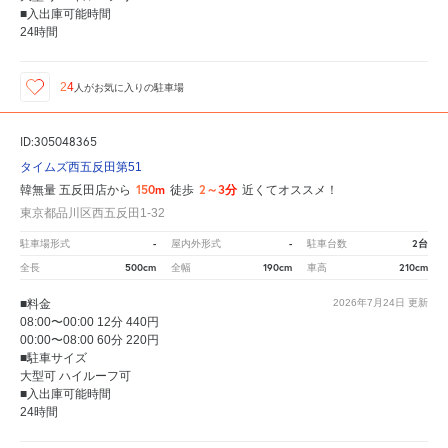
■入出庫可能時間
24時間
24
人が
お気に入りの駐車場
ID:305048365
タイムズ西五反田第51
150m
2～3分
韓無量 五反田店から
徒歩
近くてオススメ！
東京都品川区西五反田1-32
-
-
2台
駐車場形式
屋内外形式
駐車台数
500cm
190cm
210cm
全長
全幅
車高
■料金
2026年7月24日
更新
08:00〜00:00 12分 440円
00:00〜08:00 60分 220円
■駐車サイズ
大型可 ハイルーフ可
■入出庫可能時間
24時間