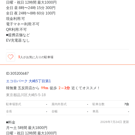
日曜・祝日 12時間 最大1000円
全日 昼 8時〜24時 15分 300円
全日 夜 24時〜8時 60分 100円
現金利用:可
電子マネー利用:不可
QR利用:不可
■提携店舗など
EV充電器:なし
9
人が
お気に入りの駐車場
ID:305200687
エコロパーク 大崎5丁目第1
99m
2～3分
韓無量 五反田店から
徒歩
近くてオススメ！
東京都品川区大崎5-5-18
-
-
7台
駐車場形式
屋内外形式
駐車台数
-
-
-
全長
全幅
車高
■料金
2026年7月24日
更新
月〜土 5時間 最大1800円
日曜・祝日 12時間 最大1000円