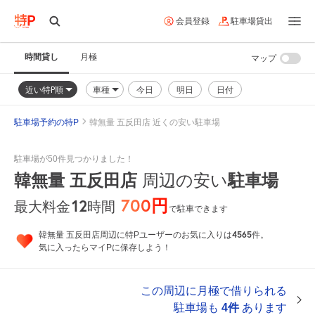
会員登録
駐車場貸出
時間貸し
月極
マップ
近い特P順
車種
今日
明日
日付
駐車場予約の特P
韓無量 五反田店 近くの安い駐車場
駐車場が50件見つかりました！
韓無量 五反田店
周辺の安い
駐車場
700円
12
時間
最大料金
で駐車できます
4565
韓無量 五反田店周辺に特Pユーザーのお気に入りは
件。
気に入ったらマイPに保存しよう！
この周辺に月極で借りられる
駐車場も
4件
あります