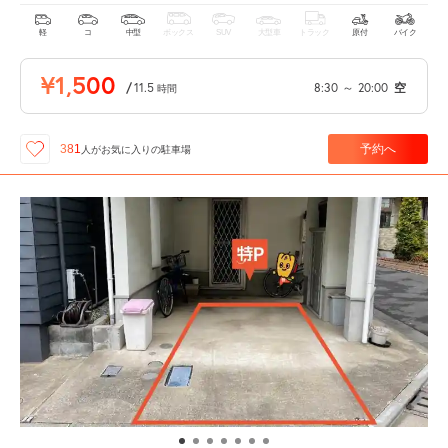
軽
コ
中型
ボックス
SUV
大型車
トラック
原付
バイク
¥1,500
/
11.5
8:30
～
20:00
空
時間
予約へ
381
人が
お気に入りの駐車場