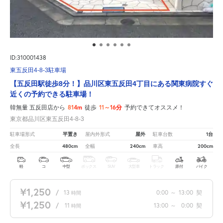
ID:310001438
東五反田4-8-3駐車場
【五反田駅徒歩8分！】品川区東五反田4丁目にある関東病院すぐ
近くの予約できる駐車場！
814m
11～16分
韓無量 五反田店から
徒歩
予約できてオススメ！
東京都品川区東五反田4-8-3
平置き
屋外
1台
駐車場形式
屋内外形式
駐車台数
480cm
240cm
200cm
全長
全幅
車高
軽
コ
中型
ボックス
SUV
大型車
トラック
原付
バイク
¥1,250
/
13
0:00
～
13:00
契
時間
¥1,250
/
11
13:00
～
0:00
契
時間