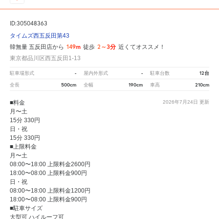
ID:305048363
タイムズ西五反田第43
149m
2～3分
韓無量 五反田店から
徒歩
近くてオススメ！
東京都品川区西五反田1-13
-
-
12台
駐車場形式
屋内外形式
駐車台数
500cm
190cm
210cm
全長
全幅
車高
■料金
2026年7月24日
更新
月〜土
15分 330円
日・祝
15分 330円
■上限料金
月〜土
08:00〜18:00 上限料金2600円
18:00〜08:00 上限料金900円
日・祝
08:00〜18:00 上限料金1200円
18:00〜08:00 上限料金900円
■駐車サイズ
大型可 ハイルーフ可