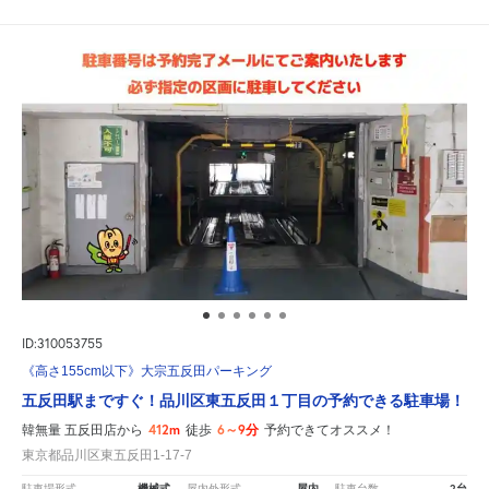
ID:310053755
《高さ155cm以下》大宗五反田パーキング
五反田駅まですぐ！品川区東五反田１丁目の予約できる駐車場！
412m
6～9分
韓無量 五反田店から
徒歩
予約できてオススメ！
東京都品川区東五反田1-17-7
機械式
屋内
2台
駐車場形式
屋内外形式
駐車台数