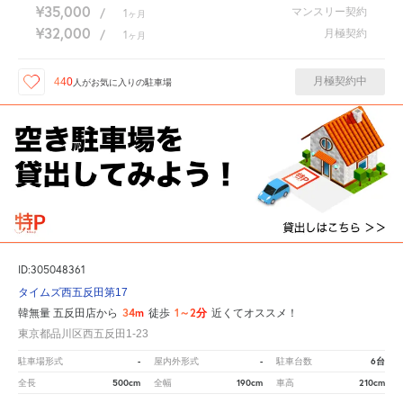
¥35,000
マンスリー契約
/
1
ヶ月
¥32,000
月極契約
/
1
ヶ月
月極契約中
440
人が
お気に入りの駐車場
ID:305048361
タイムズ西五反田第17
34m
1～2分
韓無量 五反田店から
徒歩
近くてオススメ！
東京都品川区西五反田1-23
-
-
6台
駐車場形式
屋内外形式
駐車台数
500cm
190cm
210cm
全長
全幅
車高