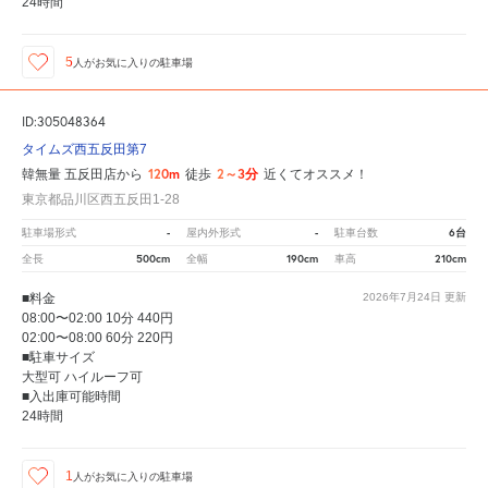
24時間
5
人が
お気に入りの駐車場
ID:305048364
タイムズ西五反田第7
120m
2～3分
韓無量 五反田店から
徒歩
近くてオススメ！
東京都品川区西五反田1-28
-
-
6台
駐車場形式
屋内外形式
駐車台数
500cm
190cm
210cm
全長
全幅
車高
■料金
2026年7月24日
更新
08:00〜02:00 10分 440円
02:00〜08:00 60分 220円
■駐車サイズ
大型可 ハイルーフ可
■入出庫可能時間
24時間
1
人が
お気に入りの駐車場