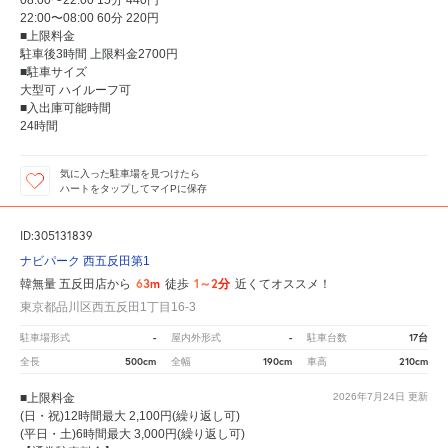
08:00〜22:00 15分 440円
22:00〜08:00 60分 220円
■上限料金
駐車後3時間 上限料金2700円
■駐車サイズ
大型可 ハイルーフ可
■入出庫可能時間
24時間
気に入った駐車場を見つけたら
ハートをタップしてマイPに保存
ID:305131839
ナビパーク 西五反田第1
63m
1～2分
韓無量 五反田店から
徒歩
近くてオススメ！
東京都品川区西五反田1丁目16-3
-
-
17台
駐車場形式
屋内外形式
駐車台数
500cm
190cm
210cm
全長
全幅
車高
■上限料金
2026年7月24日
更新
(日・祝)12時間最大 2,100円(繰り返し可)
(平日・土)6時間最大 3,000円(繰り返し可)