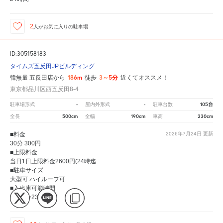
2
人が
お気に入りの駐車場
ID:305158183
タイムズ五反田JPビルディング
186m
3～5分
韓無量 五反田店から
徒歩
近くてオススメ！
東京都品川区西五反田8-4
-
-
105台
駐車場形式
屋内外形式
駐車台数
500cm
190cm
230cm
全長
全幅
車高
■料金
2026年7月24日
更新
30分 300円
■上限料金
当日1日上限料金2600円(24時迄
■駐車サイズ
大型可 ハイルーフ可
■入出庫可能時間
07:00〜23:00