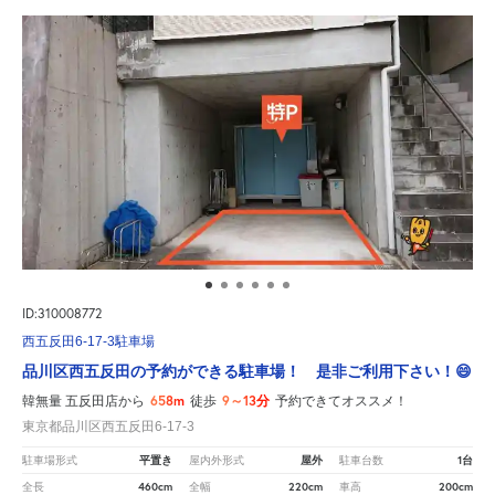
ID:310008772
西五反田6-17-3駐車場
品川区西五反田の予約ができる駐車場！ 是非ご利用下さい！😄
658m
9～13分
韓無量 五反田店から
徒歩
予約できてオススメ！
東京都品川区西五反田6-17-3
平置き
屋外
1台
駐車場形式
屋内外形式
駐車台数
460cm
220cm
200cm
全長
全幅
車高