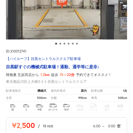
ID:310012741
【ハイルーフ】目黒セントラルスクエア駐車場
目黒駅すぐの機械式駐車場！通勤、通学等に是非♪
1.2km
15～22分
韓無量 五反田店から
徒歩
予約できてオススメ！
東京都品川区上大崎3-1-1 目黒セントラルスクエア
機械式
屋内
1台
駐車場形式
屋内外形式
駐車台数
530cm
195cm
205cm
全長
全幅
車高
軽
コ
中型
ボックス
SUV
大型車
トラック
原付
バイク
¥2,500
/
18
6:00
～
0:00
空
時間