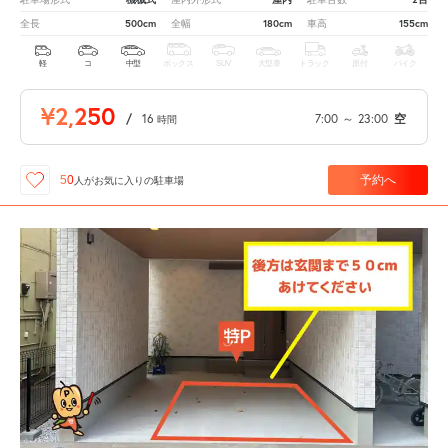
500cm
180cm
155cm
全長
全幅
車高
軽
コ
中型
ボックス
SUV
大型車
トラック
原付
バイク
¥2,250
/
16
7:00
～
23:00
空
時間
予約へ
50
人が
お気に入りの駐車場