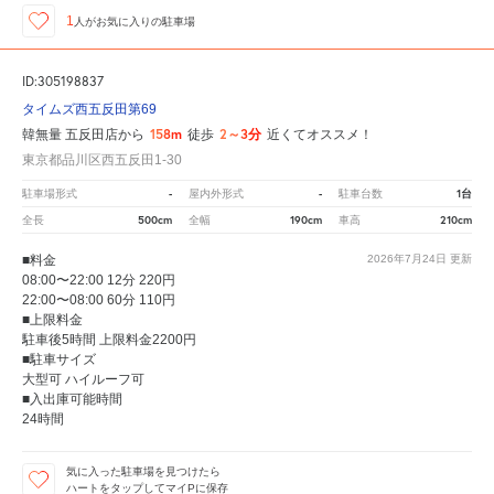
1
人が
お気に入りの駐車場
ID:305198837
タイムズ西五反田第69
158m
2～3分
韓無量 五反田店から
徒歩
近くてオススメ！
東京都品川区西五反田1-30
-
-
1台
駐車場形式
屋内外形式
駐車台数
500cm
190cm
210cm
全長
全幅
車高
■料金
2026年7月24日
更新
08:00〜22:00 12分 220円
22:00〜08:00 60分 110円
■上限料金
駐車後5時間 上限料金2200円
■駐車サイズ
大型可 ハイルーフ可
■入出庫可能時間
24時間
気に入った駐車場を見つけたら
ハートをタップしてマイPに保存