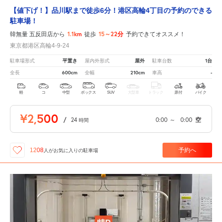
【値下げ！】品川駅まで徒歩6分！港区高輪4丁目の予約のできる
駐車場！
1.1km
15～22分
韓無量 五反田店から
徒歩
予約できてオススメ！
東京都港区高輪4-9-24
平置き
屋外
1台
駐車場形式
屋内外形式
駐車台数
600cm
210cm
-
全長
全幅
車高
軽
コ
中型
ボックス
SUV
大型車
トラック
原付
バイク
¥2,500
/
24
0:00
～
0:00
空
時間
予約へ
1208
人が
お気に入りの駐車場