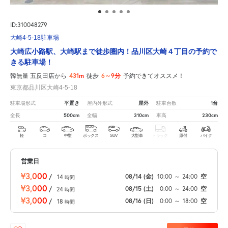
ID:310048279
大崎4-5-18駐車場
大崎広小路駅、大崎駅まで徒歩圏内！品川区大崎４丁目の予約で
きる駐車場！
431m
6～9分
韓無量 五反田店から
徒歩
予約できてオススメ！
東京都品川区大崎4-5-18
平置き
屋外
1台
駐車場形式
屋内外形式
駐車台数
500cm
310cm
230cm
全長
全幅
車高
軽
コ
中型
ボックス
SUV
大型車
トラック
原付
バイク
営業日
¥3,000
08/14
(金)
10:00
～
24:00
空
/
14
時間
¥3,000
08/15
(土)
0:00
～
24:00
空
/
24
時間
¥3,000
08/16
(日)
0:00
～
18:00
空
/
18
時間