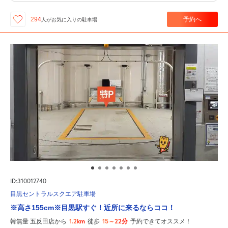
予約へ
294
人が
お気に入りの駐車場
ID:310012740
目黒セントラルスクエア駐車場
※高さ155cm※目黒駅すぐ！近所に来るならココ！
1.2km
15～22分
韓無量 五反田店から
徒歩
予約できてオススメ！