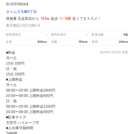
ID:305158068
タイムズ大崎5丁目
182m
3～5分
韓無量 五反田店から
徒歩
近くてオススメ！
東京都品川区大崎5-5
-
-
4台
駐車場形式
屋内外形式
駐車台数
500cm
190cm
200cm
全長
全幅
車高
■料金
2026年7月24日
更新
月〜土
15分 330円
日・祝
15分 330円
■上限料金
月〜土
08:00〜20:00 上限料金2800円
20:00〜08:00 上限料金800円
日・祝
08:00〜20:00 上限料金1200円
20:00〜08:00 上限料金800円
■駐車サイズ
大型可 ハイルーフ可
■入出庫可能時間
24時間