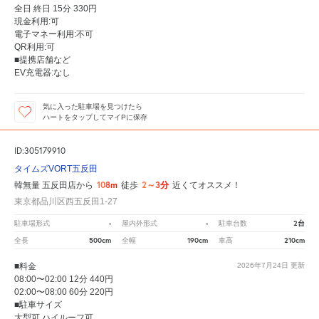
全日 終日 15分 330円
現金利用:可
電子マネー利用:不可
QR利用:可
■提携店舗など
EV充電器:なし
気に入った駐車場を見つけたら
ハートをタップしてマイPに保存
ID:305179910
タイムズVORT五反田
108m
2～3分
韓無量 五反田店から
徒歩
近くてオススメ！
東京都品川区西五反田1-27
-
-
2台
駐車場形式
屋内外形式
駐車台数
500cm
190cm
210cm
全長
全幅
車高
■料金
2026年7月24日
更新
08:00〜02:00 12分 440円
02:00〜08:00 60分 220円
■駐車サイズ
大型可 ハイルーフ可