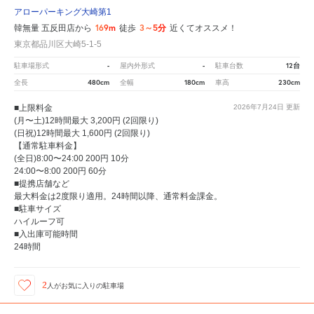
アローパーキング大崎第1
169m
3～5分
韓無量 五反田店から
徒歩
近くてオススメ！
東京都品川区大崎5-1-5
-
-
12台
駐車場形式
屋内外形式
駐車台数
480cm
180cm
230cm
全長
全幅
車高
■上限料金
2026年7月24日
更新
(月〜土)12時間最大 3,200円 (2回限り)
(日祝)12時間最大 1,600円 (2回限り)
【通常駐車料金】
(全日)8:00〜24:00 200円 10分
24:00〜8:00 200円 60分
■提携店舗など
最大料金は2度限り適用。24時間以降、通常料金課金。
■駐車サイズ
ハイルーフ可
■入出庫可能時間
24時間
2
人が
お気に入りの駐車場