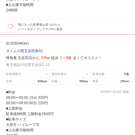
■入出庫可能時間
24時間
気に入った駐車場を見つけたら
ハートをタップしてマイPに保存
ID:305048362
タイムズ西五反田第42
109m
2～3分
韓無量 五反田店から
徒歩
近くてオススメ！
東京都品川区西五反田1-13
-
-
9台
駐車場形式
屋内外形式
駐車台数
500cm
190cm
210cm
全長
全幅
車高
■料金
2026年7月24日
更新
08:00〜00:00 15分 330円
00:00〜08:00 60分 220円
■上限料金
駐車後8時間 上限料金2600円
■駐車サイズ
大型可 ハイルーフ可
■入出庫可能時間