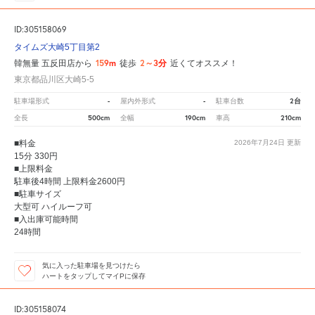
ID:305158069
タイムズ大崎5丁目第2
159m
2～3分
韓無量 五反田店から
徒歩
近くてオススメ！
東京都品川区大崎5-5
-
-
2台
駐車場形式
屋内外形式
駐車台数
500cm
190cm
210cm
全長
全幅
車高
■料金
2026年7月24日
更新
15分 330円
■上限料金
駐車後4時間 上限料金2600円
■駐車サイズ
大型可 ハイルーフ可
■入出庫可能時間
24時間
気に入った駐車場を見つけたら
ハートをタップしてマイPに保存
ID:305158074