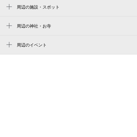
周辺の施設・スポット
不動前駅
リオス五反田
高輪台駅
ホテルロイヤルオーク五反田
周辺の神社・お寺
戸越銀座駅
周辺に神社・お寺が見つかりませんでした。
リバー・ライトビル
戸越駅
周辺のイベント
品川年金事務所
立正大学図書館 ようこそオープンキャン
目黒駅
ホテルビーサイド
パスへ！第28回貴重書展
北品川駅
品川社会保険事務所
第36回 大崎ニューシティ盆踊り大会
品川駅
五反田ヒルズスナック／らくがき&ギャレー
タレイア・クァルテット第3回定期演奏会
「終わりなき歌のゆくえ～夏の終わりに
shokudō todaka
～」
備前焼 古里
HOTEL B-SIDE
RJ大崎
五反田南公園