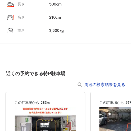
500cm
長さ
210cm
高さ
2,500kg
重さ
近くの予約できる特P駐車場
周辺の検索結果を見る
この駐車場から
283m
この駐車場から
56