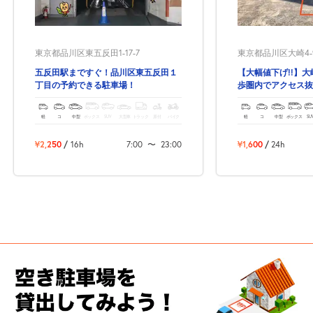
東京都品川区東五反田1-17-7
東京都品川区大崎4-9
五反田駅まですぐ！品川区東五反田１
【大幅値下げ!!】
丁目の予約できる駐車場！
歩圏内でアクセス抜
軽
コ
中型
ボックス
SUV
大型車
トラック
原付
バイク
軽
コ
中型
ボックス
SU
¥2,250
/
16h
7:00
〜
23:00
¥1,600
/
24h