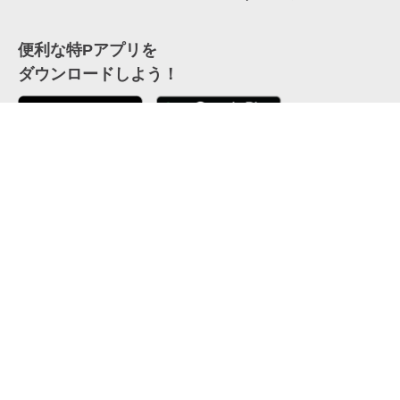
便利な特Pアプリを
ダウンロードしよう！
ここから「インストール」して、便利な特Pアプリを
公式 X
GETしよう
公式 Facebook
特P
会員・利用規約