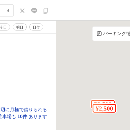
今日
明日
日付
パーキング
周辺に月極で借りられる
駐車場も
10件
あります