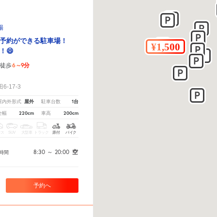
場
の予約ができる駐車場！
！😄
6～9分
徒歩
！
-17-3
屋外
1台
屋内外形式
駐車台数
220cm
200cm
全幅
車高
クス
SUV
大型車
トラック
原付
バイク
8:30
～
20:00
空
時間
予約へ