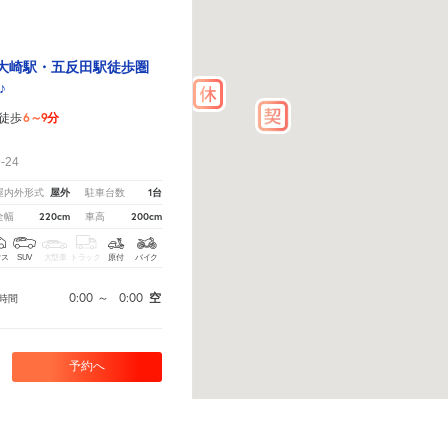
】大崎駅・五反田駅徒歩圏
♪
6～9分
徒歩
！
-24
屋外
1台
屋内外形式
駐車台数
220cm
200cm
全幅
車高
クス
SUV
大型車
トラック
原付
バイク
0:00
～
0:00
空
時間
予約へ
さい。
※ご注意ください - 徒歩時間は地形の状況や迂回路を反映できていない場合があります。