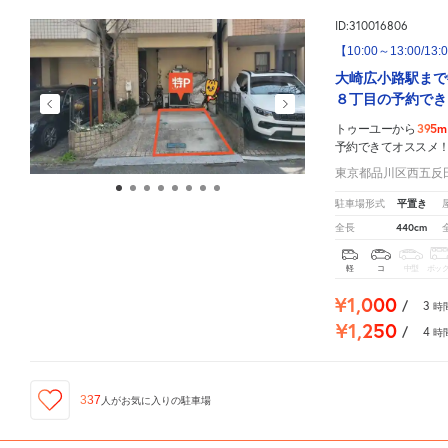
ID:310016806
【10:00～13:00/
大崎広小路駅まで
８丁目の予約でき
395m
トゥーユーから
予約できてオススメ
東京都品川区西五反田8
平置き
駐車場形式
440cm
全長
軽
コ
中型
ボッ
¥1,000
/
3
時
¥1,250
/
4
時
337
人が
お気に入りの駐車場