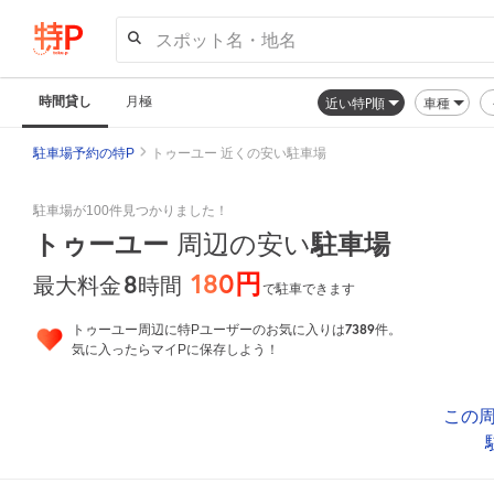
スポット名・地名
時間貸し
月極
近い特P順
車種
駐車場予約の特P
トゥーユー 近くの安い駐車場
駐車場が100件見つかりました！
トゥーユー
周辺の安い
駐車場
180円
8
時間
最大料金
で駐車できます
7389
トゥーユー周辺に特Pユーザーのお気に入りは
件。
気に入ったらマイPに保存しよう！
この