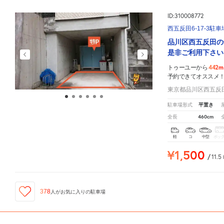
ID:310008772
西五反田6-17-3駐車
品川区西五反田
是非ご利用下さい
442m
トゥーユーから
予約できてオススメ
東京都品川区西五反田6
平置き
駐車場形式
460cm
全長
軽
コ
中型
ボッ
¥1,500
/
11.5
378
人が
お気に入りの駐車場