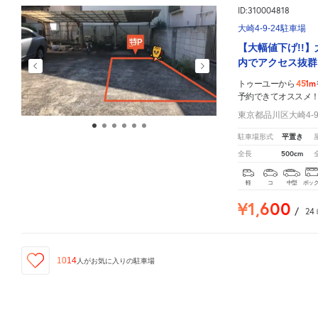
ID:310004818
大崎4-9-24駐車場
【大幅値下げ!!
内でアクセス抜群
451m
トゥーユーから
予約できてオススメ
東京都品川区大崎4-9
平置き
駐車場形式
500cm
全長
軽
コ
中型
ボッ
¥1,600
/
24
1014
人が
お気に入りの駐車場
トゥーユー
周辺の格安
駐車場
マップです。他の駐車場がありましたら、
こちら
から教えてくだ
ID:310048279