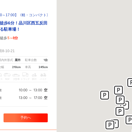
13:00～17:00】《軽・コンパクト》西五反田8-10-21駐車場
徒歩6分！品川区西五反田
る駐車場！
5～8分
徒歩
！
-10-21
屋外
1台
屋内外形式
駐車台数
210cm
245cm
全幅
車高
クス
SUV
大型車
トラック
原付
バイク
10:00
～
13:00
空
間
13:00
～
17:00
空
間
予約へ