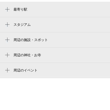
空き1
空き2
最寄り駅
目黒駅
0:00～13:00
13:00～24:00
8月29日 (土)
¥1,250
¥1,250
不動前駅
スタジアム
空き2
空き2
周辺にスタジアムが見つかりませんでした。
武蔵小山駅
周辺の施設・スポット
五反田駅
0:00～13:00
13:00～24:00
メゾン・ド・ヴィレ目黒
8月30日 (日)
¥1,250
¥1,250
大崎広小路駅
空き2
空き2
グランドメゾン目黒プレイス
周辺の神社・お寺
中目黒駅
大聖院 （目黒）
目黒区下目黒在宅介護支援センター
0:00～13:00
13:00～24:00
大聖院
周辺のイベント
8月31日 (月)
¥1,250
¥1,250
目黒グリーンコープ
収蔵品展 アジアの民族衣装
空き2
空き2
目黒稲荷神社
ライオンズプラザ目黒
大鳥神社
シティハウス目黒ザ・ツイン south棟
0:00～13:00
13:00～24:00
9月1日 (火)
蟠龍寺
¥1,000
¥1,000
大鳥公園
空き2
空き2
蟠竜寺
プルチーノデンタルクリニック