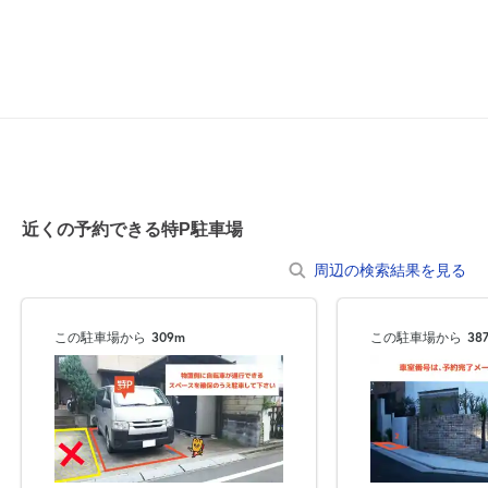
空き1
空き1
0:00～13:00
13:00～24:00
¥1,250
8月20日 (木)
¥1,250
空き1
満
0:00～13:00
13:00～24:00
8月21日 (金)
¥1,250
¥1,250
近くの予約できる特P駐車場
空き1
空き2
周辺の検索結果を見る
0:00～13:00
13:00～24:00
8月22日 (土)
¥1,250
¥1,250
この駐車場から
309m
この駐車場から
38
空き1
空き1
13:00～24:00
0:00～13:00
¥1,250
8月23日 (日)
¥1,250
空き1
満