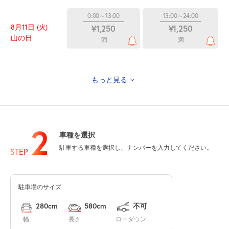
0:00～13:00
13:00～24:00
8月11日 (火)
¥1,250
¥1,250
山の日
満
満
もっと見る
0:00～13:00
13:00～24:00
8月12日 (水)
¥1,250
¥1,250
空き1
空き2
2
車種を選択
0:00～13:00
13:00～24:00
駐車する車種を選択し、ナンバーを入力してください。
8月13日 (木)
¥1,250
¥1,250
STEP
空き2
空き2
駐車場のサイズ
0:00～13:00
13:00～24:00
8月14日 (金)
¥1,250
¥1,250
280cm
580cm
不可
空き2
空き1
幅
長さ
ローダウン