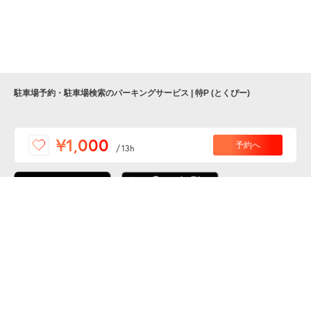
駐車場予約・駐車場検索のパーキングサービス | 特P (とくぴー)
便利な特Pアプリを
¥1,000
予約へ
/
13h
ダウンロードしよう！
ここから「インストール」して、便利な特Pアプリを
公式 X
GETしよう