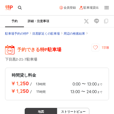
会員登録
駐車場貸出
予約
詳細・注意事項
駐車場予約の特P
目黒駅近くの駐車場
周辺の検索結果
1518
予約できる特P駐車場
下目黒2-21-7駐車場
時間貸し料金
¥
1,250
〜
0:00
13:00
/
13
時間
まで
¥
1,250
〜
13:00
24:00
/
11
時間
まで
地図
ストリートビュー