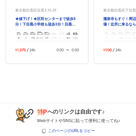
0:00～13:00
13:00～24:00
東京都目黒区目黒3-10-29
東京都目黒区下目黒4-
8月24日 (月)
¥1,250
¥1,250
★値下げ！★区民センターまで徒歩5
瀧泉寺もすぐ！周辺
空き2
空き1
分！下目黒小学校も徒歩3分！目黒区
場！近所に来るなら
目黒3丁目の予約のできる駐車場‼
0:00～13:00
13:00～24:00
軽
コ
中型
ボックス
SUV
大型車
トラック
原付
バイク
軽
コ
中型
ボックス
SU
8月25日 (火)
¥1,250
¥1,250
¥1,870
/
24h
0:00
〜
0:00
¥500
/
24h
空き2
空き2
0:00～13:00
13:00～24:00
8月26日 (水)
¥1,250
¥1,250
空き1
空き1
0:00～13:00
13:00～24:00
8月27日 (木)
¥1,250
¥1,250
空き2
空き2
へのリンクは自由です♪
WebサイトやSNSに貼って便利に使ってね♪
0:00～13:00
13:00～24:00
このページのURLをコピー
8月28日 (金)
¥1,250
¥1,250