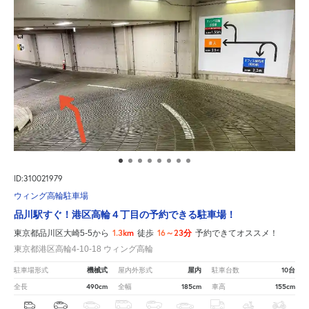
ID:310021979
ウィング高輪駐車場
品川駅すぐ！港区高輪４丁目の予約できる駐車場！
1.3km
16～23分
東京都品川区大崎5-5から
徒歩
予約できてオススメ！
東京都港区高輪4-10-18 ウィング高輪
機械式
屋内
10台
駐車場形式
屋内外形式
駐車台数
490cm
185cm
155cm
全長
全幅
車高