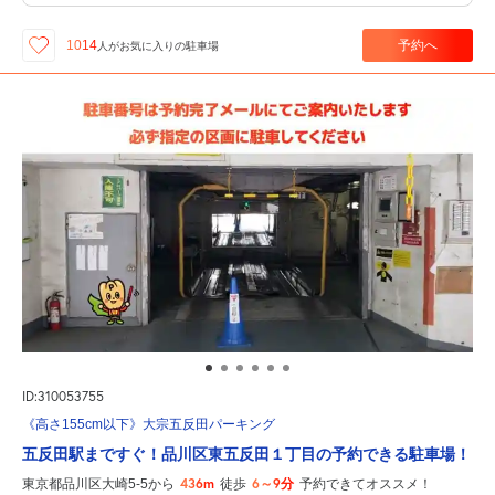
予約へ
1014
人が
お気に入りの駐車場
ID:310053755
《高さ155cm以下》大宗五反田パーキング
五反田駅まですぐ！品川区東五反田１丁目の予約できる駐車場！
436m
6～9分
東京都品川区大崎5-5から
徒歩
予約できてオススメ！