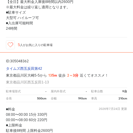
【全日】最大料金入庫後8時間以内2600円
※最大料金は繰り返し適用となります。
■駐車サイズ
大型可 ハイルーフ可
■入出庫可能時間
24時間
5
人が
お気に入りの駐車場
ID:305048362
タイムズ西五反田第42
135m
2～3分
東京都品川区大崎5-5から
徒歩
近くてオススメ！
東京都品川区西五反田1-13
-
-
9台
駐車場形式
屋内外形式
駐車台数
500cm
190cm
210cm
全長
全幅
車高
■料金
2026年7月24日
更新
08:00〜00:00 15分 330円
00:00〜08:00 60分 220円
■上限料金
駐車後8時間 上限料金2600円