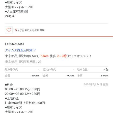
■駐車サイズ
大型可 ハイルーフ可
■入出庫可能時間
24時間
5
人が
お気に入りの駐車場
ID:305048361
タイムズ西五反田第17
136m
2～3分
東京都品川区大崎5-5から
徒歩
近くてオススメ！
東京都品川区西五反田1-23
-
-
6台
駐車場形式
屋内外形式
駐車台数
500cm
190cm
210cm
全長
全幅
車高
■料金
2026年7月24日
更新
08:00〜20:00 15分 330円
20:00〜08:00 12分 220円
■上限料金
駐車後6時間 上限料金3300円
■駐車サイズ
大型可 ハイルーフ可