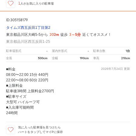
1
人が
お気に入りの駐車場
ID:305158179
タイムズ西五反田1丁目第2
202m
3～5分
東京都品川区大崎5-5から
徒歩
近くてオススメ！
東京都品川区西五反田1-25
-
-
1台
駐車場形式
屋内外形式
駐車台数
500cm
190cm
210cm
全長
全幅
車高
■料金
2026年7月24日
更新
08:00〜22:00 15分 440円
22:00〜08:00 60分 220円
■上限料金
駐車後3時間 上限料金2700円
■駐車サイズ
大型可 ハイルーフ可
■入出庫可能時間
24時間
気に入った駐車場を見つけたら
ハートをタップしてマイPに保存