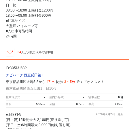
18:00〜08:00 上限料金900円
日・祝
08:00〜18:00 上限料金1200円
18:00〜08:00 上限料金900円
■駐車サイズ
大型可 ハイルーフ可
■入出庫可能時間
24時間
24
人が
お気に入りの駐車場
ID:305131839
ナビパーク 西五反田第1
171m
3～5分
東京都品川区大崎5-5から
徒歩
近くてオススメ！
東京都品川区西五反田1丁目16-3
-
-
17台
駐車場形式
屋内外形式
駐車台数
500cm
190cm
210cm
全長
全幅
車高
■上限料金
2026年7月24日
更新
(日・祝)12時間最大 2,100円(繰り返し可)
(平日・土)6時間最大 3,000円(繰り返し可)