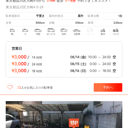
376m
5～8分
東京都品川区大崎5-5から
徒歩
予約できてオススメ！
東京都品川区大崎4-5-18
平置き
屋外
1台
駐車場形式
屋内外形式
駐車台数
500cm
310cm
230cm
全長
全幅
車高
軽
コ
中型
ボックス
SUV
大型車
トラック
原付
バイク
営業日
¥3,000
08/14
(金)
10:00
～
24:00
空
/
14
時間
¥3,000
08/15
(土)
0:00
～
24:00
空
/
24
時間
¥3,000
08/16
(日)
0:00
～
18:00
空
/
18
時間
予約へ
11
人が
お気に入りの駐車場