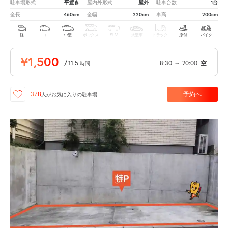
平置き
屋外
1台
駐車場形式
屋内外形式
駐車台数
460cm
220cm
200cm
全長
全幅
車高
軽
コ
中型
ボックス
SUV
大型車
トラック
原付
バイク
¥1,500
/
11.5
8:30
～
20:00
空
時間
予約へ
378
人が
お気に入りの駐車場