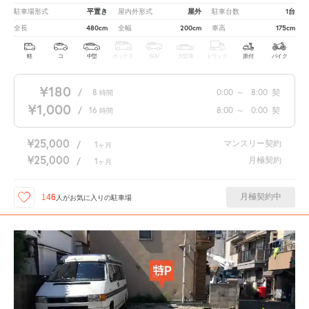
平置き
屋外
1台
駐車場形式
屋内外形式
駐車台数
480cm
200cm
175cm
全長
全幅
車高
軽
コ
中型
ボックス
SUV
大型車
トラック
原付
バイク
¥180
/
8
0:00
～
8:00
契
時間
¥1,000
/
16
8:00
～
0:00
契
時間
¥25,000
マンスリー契約
/
1
ヶ月
¥25,000
月極契約
/
1
ヶ月
月極契約中
146
人が
お気に入りの駐車場