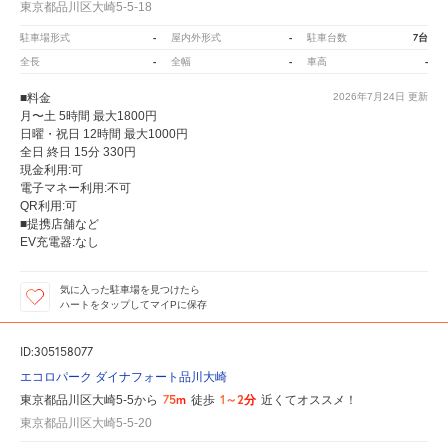
東京都品川区大崎5-5-18
-
-
7台
駐車場形式
屋内外形式
駐車台数
-
-
-
全長
全幅
車高
■料金
2026年7月24日
更新
月〜土 5時間 最大1800円
日曜・祝日 12時間 最大1000円
全日 終日 15分 330円
現金利用:可
電子マネー利用:不可
QR利用:可
■提携店舗など
EV充電器:なし
気に入った駐車場を見つけたら
ハートをタップしてマイPに保存
ID:305158077
エコロパーク ダイナフォート品川大崎
75m
1～2分
東京都品川区大崎5-5から
徒歩
近くてオススメ！
東京都品川区大崎5-5-20