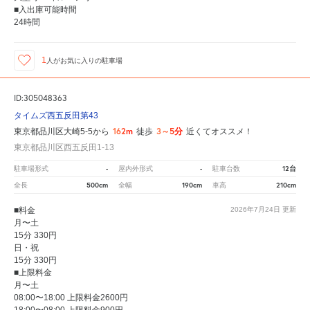
■入出庫可能時間
24時間
1
人が
お気に入りの駐車場
ID:305048363
タイムズ西五反田第43
162m
3～5分
東京都品川区大崎5-5から
徒歩
近くてオススメ！
東京都品川区西五反田1-13
-
-
12台
駐車場形式
屋内外形式
駐車台数
500cm
190cm
210cm
全長
全幅
車高
■料金
2026年7月24日
更新
月〜土
15分 330円
日・祝
15分 330円
■上限料金
月〜土
08:00〜18:00 上限料金2600円