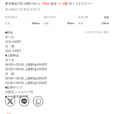
256m
4～6分
東京都品川区大崎5-5から
徒歩
近くてオススメ！
東京都品川区東五反田2-8
-
-
16台
駐車場形式
屋内外形式
駐車台数
500cm
190cm
210cm
全長
全幅
車高
■料金
2026年7月24日
更新
月〜土
12分 440円
日・祝
10分 330円
■上限料金
月〜土
09:00〜20:00 上限料金4000円
20:00〜09:00 上限料金1500円
日・祝
09:00〜20:00 上限料金2800円
20:00〜09:00 上限料金1500円
■駐車サイズ
大型可 ハイルーフ可
■入出庫可能時間
24時間