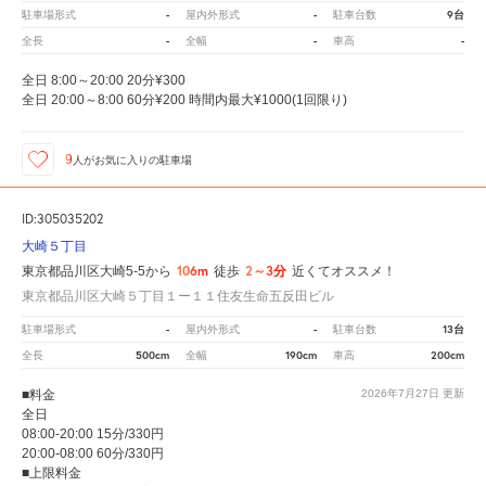
-
-
9台
駐車場形式
屋内外形式
駐車台数
-
-
-
全長
全幅
車高
全日 8:00～20:00 20分¥300
全日 20:00～8:00 60分¥200 時間内最大¥1000(1回限り)
9
人が
お気に入りの駐車場
ID:305035202
大崎５丁目
106m
2～3分
東京都品川区大崎5-5から
徒歩
近くてオススメ！
東京都品川区大崎５丁目１ー１１住友生命五反田ビル
-
-
13台
駐車場形式
屋内外形式
駐車台数
500cm
190cm
200cm
全長
全幅
車高
■料金
2026年7月27日
更新
全日
08:00-20:00 15分/330円
20:00-08:00 60分/330円
■上限料金