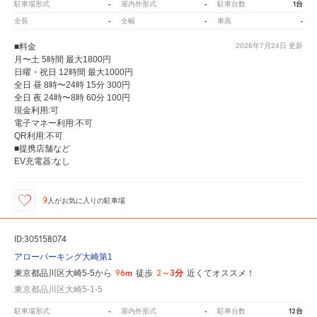
-
-
1台
駐車場形式
屋内外形式
駐車台数
-
-
-
全長
全幅
車高
■料金
2026年7月24日
更新
月〜土 5時間 最大1800円
日曜・祝日 12時間 最大1000円
全日 昼 8時〜24時 15分 300円
全日 夜 24時〜8時 60分 100円
現金利用:可
電子マネー利用:不可
QR利用:不可
■提携店舗など
EV充電器:なし
9
人が
お気に入りの駐車場
ID:305158074
アローパーキング大崎第1
96m
2～3分
東京都品川区大崎5-5から
徒歩
近くてオススメ！
東京都品川区大崎5-1-5
-
-
12台
駐車場形式
屋内外形式
駐車台数