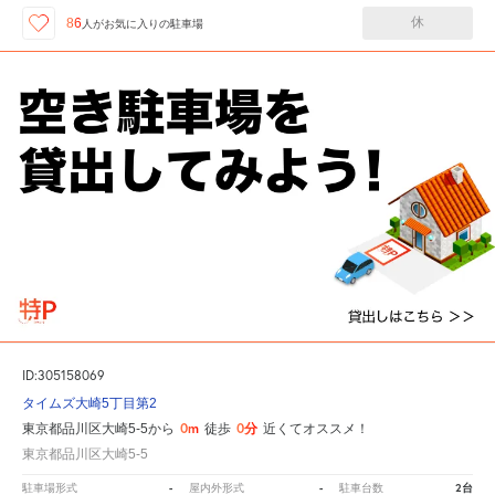
休
86
人が
お気に入りの駐車場
ID:305158069
タイムズ大崎5丁目第2
0m
0分
東京都品川区大崎5-5から
徒歩
近くてオススメ！
東京都品川区大崎5-5
-
-
2台
駐車場形式
屋内外形式
駐車台数