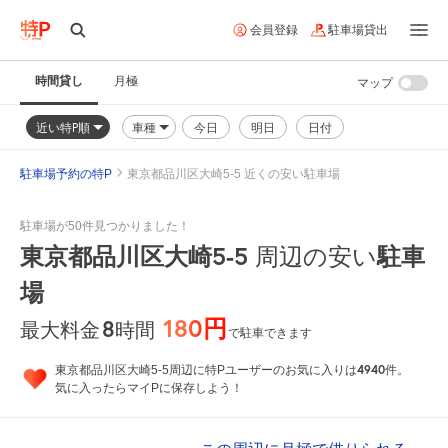
会員登録
駐車場貸出
時間貸し
月極
マップ
近い特P順
車種
今日
明日
日付
駐車場予約の特P
東京都品川区大崎5-5 近くの安い駐車場
駐車場が50件見つかりました！
東京都品川区大崎5-5
駐車
周辺の安い
場
180円
8
時間
最大料金
で駐車できます
4940
東京都品川区大崎5-5周辺に特Pユーザーのお気に入りは
件。
気に入ったらマイPに保存しよう！