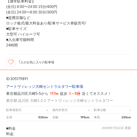
【通常駐車料金】
(全日) 8:00〜24:00 15分/400円
(全日) 24:00〜8:00 30分/300円
■提携店舗など
ロック板式/最大料金あり/駐車サービス券販売可/
■駐車サイズ
大型可 ハイルーフ可
■入出庫可能時間
24時間
7
人が
お気に入りの駐車場
ID:305179891
アートヴィレッジ大崎セントラルタワー駐車場
197m
3～5分
東京都品川区大崎5-5から
徒歩
近くてオススメ！
東京都 品川区 大崎1-2-2 アートヴィレッジ大崎セントラルタワー
-
-
-
駐車場形式
屋内外形式
駐車台数
530cm
195cm
200cm
全長
全幅
車高
■料金
2026年7月24日
更新
料金: