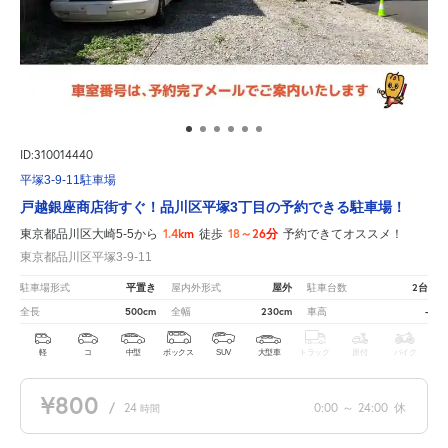
ID:310014440
平塚3-9-11駐車場
戸越銀座商店街すぐ！品川区平塚3丁目の予約できる駐車場！
1.4km
18～26分
東京都品川区大崎5-5から
徒歩
予約できてオススメ！
東京都品川区平塚3-9-11
平置き
屋外
2台
駐車場形式
屋内外形式
駐車台数
500cm
230cm
-
全長
全幅
車高
軽
コ
中型
ボックス
SUV
大型車
トラック
原付
バイク
¥800
/
24
0:00
～
24:00
休
時間