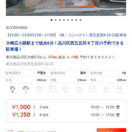
ID:310016806
【10:00～13:00/13:00～17:00】《軽・コンパクト》西五反田8-10-21駐車場
大崎広小路駅まで徒歩6分！品川区西五反田８丁目の予約できる
駐車場！
470m
6～9分
東京都品川区大崎5-5から
徒歩
予約できてオススメ！
東京都品川区西五反田8-10-21
平置き
屋外
1台
駐車場形式
屋内外形式
駐車台数
440cm
210cm
245cm
全長
全幅
車高
軽
コ
中型
ボックス
SUV
大型車
トラック
原付
バイク
¥1,000
/
3
10:00
～
13:00
空
時間
¥1,250
/
4
13:00
～
17:00
空
時間