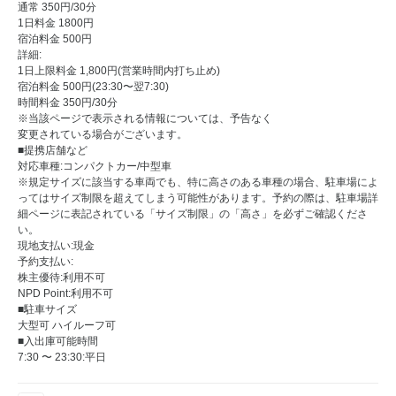
通常 350円/30分
1日料金 1800円
宿泊料金 500円
詳細:
1日上限料金 1,800円(営業時間内打ち止め)
宿泊料金 500円(23:30〜翌7:30)
時間料金 350円/30分
※当該ページで表示される情報については、予告なく
変更されている場合がございます。
■提携店舗など
対応車種:コンパクトカー/中型車
※規定サイズに該当する車両でも、特に高さのある車種の場合、駐車場によ
ってはサイズ制限を超えてしまう可能性があります。予約の際は、駐車場詳
細ページに表記されている「サイズ制限」の「高さ」を必ずご確認くださ
い。
現地支払い:現金
予約支払い:
株主優待:利用不可
NPD Point:利用不可
■駐車サイズ
大型可 ハイルーフ可
■入出庫可能時間
7:30 〜 23:30:平日