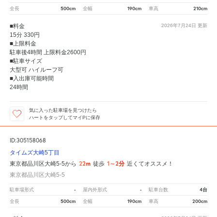
500cm
190cm
210cm
全長
全幅
車高
■料金
2026年7月24日
更新
15分 330円
■上限料金
駐車後4時間 上限料金2600円
■駐車サイズ
大型可 ハイルーフ可
■入出庫可能時間
24時間
気に入った駐車場を見つけたら
ハートをタップしてマイPに保存
ID:305158068
タイムズ大崎5丁目
22m
1～2分
東京都品川区大崎5-5から
徒歩
近くてオススメ！
東京都品川区大崎5-5
-
-
4台
駐車場形式
屋内外形式
駐車台数
500cm
190cm
200cm
全長
全幅
車高