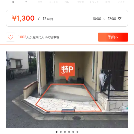
軽
コ
中型
ボックス
SUV
大型車
トラック
原付
バイク
¥1,300
/
12
10:00
～
22:00
空
時間
予約へ
1002
人が
お気に入りの駐車場