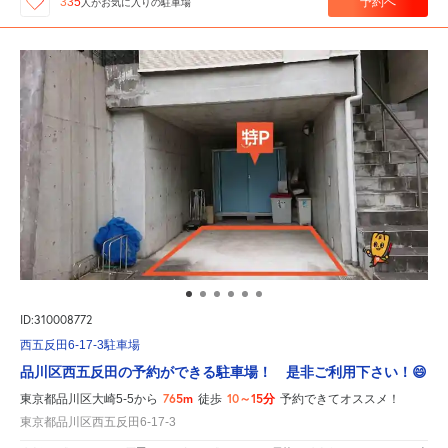
予約へ
335
人が
お気に入りの駐車場
ID:310008772
西五反田6-17-3駐車場
品川区西五反田の予約ができる駐車場！ 是非ご利用下さい！😄
765m
10～15分
東京都品川区大崎5-5から
徒歩
予約できてオススメ！
東京都品川区西五反田6-17-3