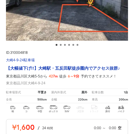
ID:310004818
大崎4-9-24駐車場
【大幅値下げ!!】大崎駅・五反田駅徒歩圏内でアクセス抜群♪
427m
6～9分
東京都品川区大崎5-5から
徒歩
予約できてオススメ！
東京都品川区大崎4-9-24
平置き
屋外
1台
駐車場形式
屋内外形式
駐車台数
500cm
220cm
200cm
全長
全幅
車高
軽
コ
中型
ボックス
SUV
大型車
トラック
原付
バイク
¥1,600
/
24
0:00
～
0:00
空
時間