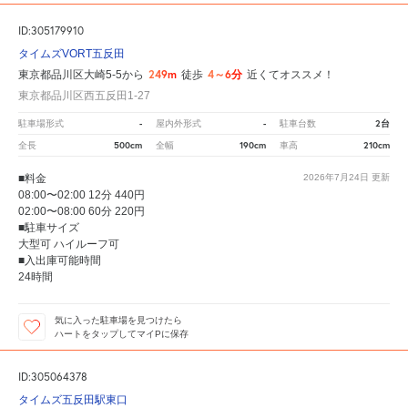
ID:305179910
タイムズVORT五反田
249m
4～6分
東京都品川区大崎5-5から
徒歩
近くてオススメ！
東京都品川区西五反田1-27
-
-
2台
駐車場形式
屋内外形式
駐車台数
500cm
190cm
210cm
全長
全幅
車高
■料金
2026年7月24日
更新
08:00〜02:00 12分 440円
02:00〜08:00 60分 220円
■駐車サイズ
大型可 ハイルーフ可
■入出庫可能時間
24時間
気に入った駐車場を見つけたら
ハートをタップしてマイPに保存
ID:305064378
タイムズ五反田駅東口