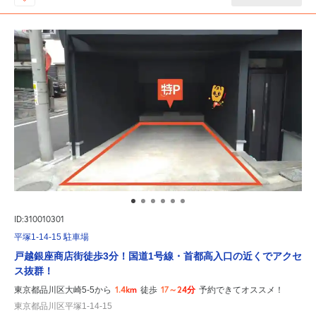
ID:310010301
平塚1-14-15 駐車場
戸越銀座商店街徒歩3分！国道1号線・首都高入口の近くでアクセ
ス抜群！
1.4km
17～24分
東京都品川区大崎5-5から
徒歩
予約できてオススメ！
東京都品川区平塚1-14-15