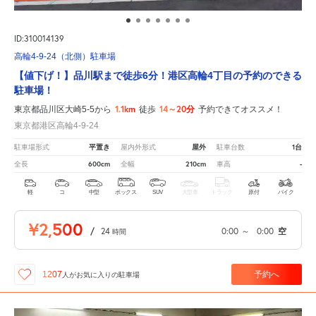
ID:310014139
高輪4-9-24（北側）駐車場
【値下げ！】品川駅まで徒歩6分！港区高輪4丁目の予約のできる
駐車場！
1.1km
14～20分
東京都品川区大崎5-5から
徒歩
予約できてオススメ！
東京都港区高輪4-9-24
平置き
屋外
1台
駐車場形式
屋内外形式
駐車台数
600cm
210cm
-
全長
全幅
車高
軽
コ
中型
ボックス
SUV
大型車
トラック
原付
バイク
¥2,500
/
24
0:00
～
0:00
空
時間
予約へ
1207
人が
お気に入りの駐車場