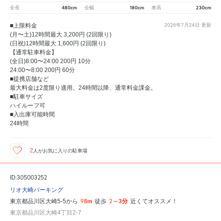
480cm
180cm
230cm
全長
全幅
車高
■上限料金
2026年7月24日
更新
(月〜土)12時間最大 3,200円 (2回限り)
(日祝)12時間最大 1,600円 (2回限り)
【通常駐車料金】
(全日)8:00〜24:00 200円 10分
24:00〜8:00 200円 60分
■提携店舗など
最大料金は2度限り適用。24時間以降、通常料金課金。
■駐車サイズ
ハイルーフ可
■入出庫可能時間
24時間
2
人が
お気に入りの駐車場
ID:305003252
リオ大崎パーキング
98m
2～3分
東京都品川区大崎5-5から
徒歩
近くてオススメ！
東京都品川区大崎4丁目2-7