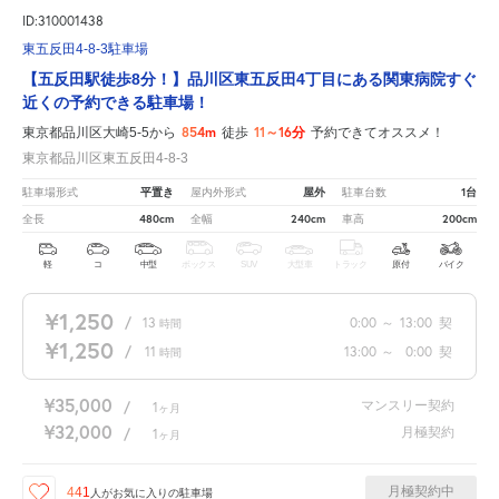
ID:310001438
東五反田4-8-3駐車場
【五反田駅徒歩8分！】品川区東五反田4丁目にある関東病院すぐ
近くの予約できる駐車場！
854m
11～16分
東京都品川区大崎5-5から
徒歩
予約できてオススメ！
東京都品川区東五反田4-8-3
平置き
屋外
1台
駐車場形式
屋内外形式
駐車台数
480cm
240cm
200cm
全長
全幅
車高
軽
コ
中型
ボックス
SUV
大型車
トラック
原付
バイク
¥1,250
/
13
0:00
～
13:00
契
時間
¥1,250
/
11
13:00
～
0:00
契
時間
¥35,000
マンスリー契約
/
1
ヶ月
¥32,000
月極契約
/
1
ヶ月
月極契約中
441
人が
お気に入りの駐車場