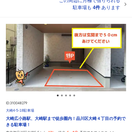
この周辺に月極で借りられる
駐車場も
4件
あります
ID:310048279
大崎4-5-18駐車場
大崎広小路駅、大崎駅まで徒歩圏内！品川区大崎４丁目の予約で
きる駐車場！