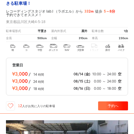
きる駐車場！
332m
5～8分
レコーディングスタジオ lab.l （ラボエル）から
徒歩
予約できてオススメ！
東京都品川区大崎4-5-18
平置き
屋外
1台
駐車場形式
屋内外形式
駐車台数
500cm
310cm
230cm
全長
全幅
車高
軽
コ
中型
ボックス
SUV
大型車
トラック
原付
バイク
営業日
¥3,000
08/14
(金)
10:00
～
24:00
空
/
14
時間
¥3,000
08/15
(土)
0:00
～
24:00
空
/
24
時間
¥3,000
08/16
(日)
0:00
～
18:00
空
/
18
時間
予約へ
12
人が
お気に入りの駐車場