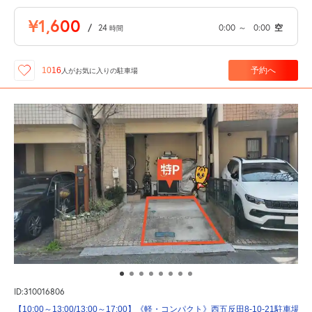
¥1,600
/
24
0:00
～
0:00
空
時間
予約へ
1016
人が
お気に入りの駐車場
ID:310016806
【10:00～13:00/13:00～17:00】《軽・コンパクト》西五反田8-10-21駐車場