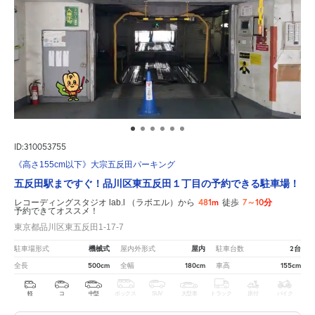
ID:310053755
《高さ155cm以下》大宗五反田パーキング
五反田駅まですぐ！品川区東五反田１丁目の予約できる駐車場！
481m
7～10分
レコーディングスタジオ lab.l （ラボエル）から
徒歩
予約できてオススメ！
東京都品川区東五反田1-17-7
機械式
屋内
2台
駐車場形式
屋内外形式
駐車台数
500cm
180cm
155cm
全長
全幅
車高
軽
コ
中型
ボックス
SUV
大型車
トラック
原付
バイク