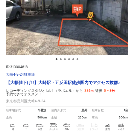
ID:310004818
大崎4-9-24駐車場
【大幅値下げ!!】大崎駅・五反田駅徒歩圏内でアクセス抜群♪
386m
5～8分
レコーディングスタジオ lab.l （ラボエル）から
徒歩
予約できてオススメ！
東京都品川区大崎4-9-24
平置き
屋外
1台
駐車場形式
屋内外形式
駐車台数
500cm
220cm
200cm
全長
全幅
車高
軽
コ
中型
ボックス
SUV
大型車
トラック
原付
バイク