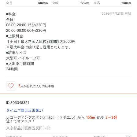
500cm
190cm
200cm
全長
全幅
車高
■料金
2026年7月27日
更新
全日
08:00-20:00 15分/330円
20:00-08:00 60分/330円
■上限料金
【全日】最大料金入庫後8時間以内2600円
※最大料金は繰り返し適用となります。
■駐車サイズ
大型可 ハイルーフ可
■入出庫可能時間
24時間
5
人が
お気に入りの駐車場
ID:305048361
タイムズ西五反田第17
155m
2～3分
レコーディングスタジオ lab.l （ラボエル）から
徒歩
近くてオススメ！
東京都品川区西五反田1-23