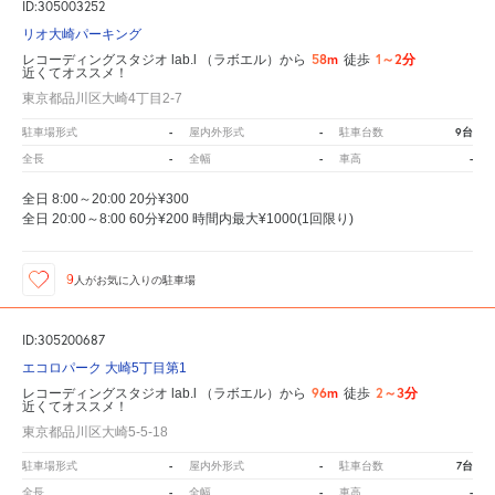
ID:305003252
リオ大崎パーキング
58m
1～2分
レコーディングスタジオ lab.l （ラボエル）から
徒歩
近くてオススメ！
東京都品川区大崎4丁目2-7
-
-
9台
駐車場形式
屋内外形式
駐車台数
-
-
-
全長
全幅
車高
全日 8:00～20:00 20分¥300
全日 20:00～8:00 60分¥200 時間内最大¥1000(1回限り)
9
人が
お気に入りの駐車場
ID:305200687
エコロパーク 大崎5丁目第1
96m
2～3分
レコーディングスタジオ lab.l （ラボエル）から
徒歩
近くてオススメ！
東京都品川区大崎5-5-18
-
-
7台
駐車場形式
屋内外形式
駐車台数
-
-
-
全長
全幅
車高