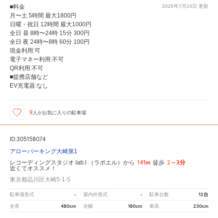
■料金
2026年7月24日
更新
月〜土 5時間 最大1800円
日曜・祝日 12時間 最大1000円
全日 昼 8時〜24時 15分 300円
全日 夜 24時〜8時 60分 100円
現金利用:可
電子マネー利用:不可
QR利用:不可
■提携店舗など
EV充電器:なし
9
人が
お気に入りの駐車場
ID:305158074
アローパーキング大崎第1
141m
2～3分
レコーディングスタジオ lab.l （ラボエル）から
徒歩
近くてオススメ！
東京都品川区大崎5-1-5
-
-
12台
駐車場形式
屋内外形式
駐車台数
480cm
180cm
230cm
全長
全幅
車高