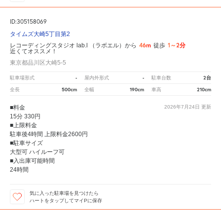
ID:305158069
タイムズ大崎5丁目第2
46m
1～2分
レコーディングスタジオ lab.l （ラボエル）から
徒歩
近くてオススメ！
東京都品川区大崎5-5
-
-
2台
駐車場形式
屋内外形式
駐車台数
500cm
190cm
210cm
全長
全幅
車高
■料金
2026年7月24日
更新
15分 330円
■上限料金
駐車後4時間 上限料金2600円
■駐車サイズ
大型可 ハイルーフ可
■入出庫可能時間
24時間
気に入った駐車場を見つけたら
ハートをタップしてマイPに保存