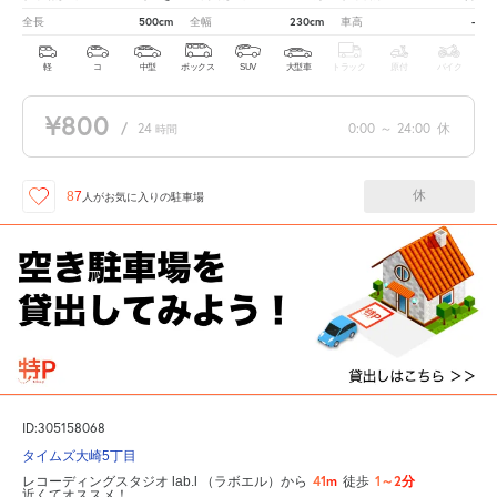
500cm
230cm
-
全長
全幅
車高
軽
コ
中型
ボックス
SUV
大型車
トラック
原付
バイク
¥800
/
24
0:00
～
24:00
休
時間
休
87
人が
お気に入りの駐車場
ID:305158068
タイムズ大崎5丁目
41m
1～2分
レコーディングスタジオ lab.l （ラボエル）から
徒歩
近くてオススメ！