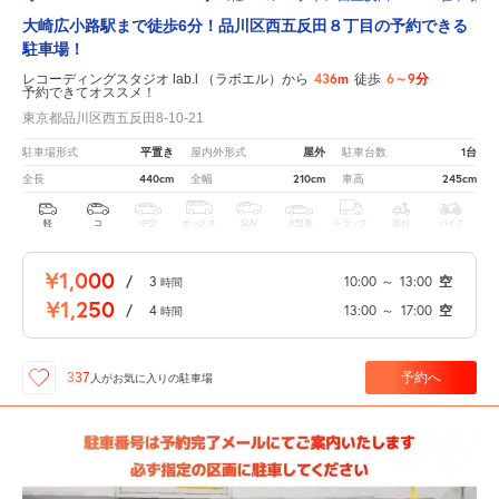
大崎広小路駅まで徒歩6分！品川区西五反田８丁目の予約できる
駐車場！
436m
6～9分
レコーディングスタジオ lab.l （ラボエル）から
徒歩
予約できてオススメ！
東京都品川区西五反田8-10-21
平置き
屋外
1台
駐車場形式
屋内外形式
駐車台数
440cm
210cm
245cm
全長
全幅
車高
軽
コ
中型
ボックス
SUV
大型車
トラック
原付
バイク
¥1,000
/
3
10:00
～
13:00
空
時間
¥1,250
/
4
13:00
～
17:00
空
時間
予約へ
337
人が
お気に入りの駐車場