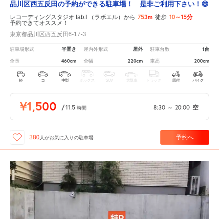
品川区西五反田の予約ができる駐車場！ 是非ご利用下さい！😄
753m
10～15分
レコーディングスタジオ lab.l （ラボエル）から
徒歩
予約できてオススメ！
東京都品川区西五反田6-17-3
平置き
屋外
1台
駐車場形式
屋内外形式
駐車台数
460cm
220cm
200cm
全長
全幅
車高
軽
コ
中型
ボックス
SUV
大型車
トラック
原付
バイク
¥1,500
/
11.5
8:30
～
20:00
空
時間
予約へ
380
人が
お気に入りの駐車場