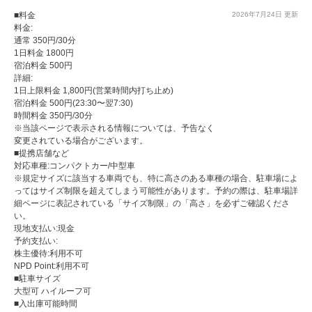
■料金
2026年7月24日
更新
料金:
通常 350円/30分
1日料金 1800円
宿泊料金 500円
詳細:
1日上限料金 1,800円(営業時間内打ち止め)
宿泊料金 500円(23:30〜翌7:30)
時間料金 350円/30分
※当該ページで表示される情報については、予告なく
変更されている場合がございます。
■提携店舗など
対応車種:コンパクトカー/中型車
※規定サイズに該当する車両でも、特に高さのある車種の場合、駐車場によ
ってはサイズ制限を超えてしまう可能性があります。予約の際は、駐車場詳
細ページに表記されている「サイズ制限」の「高さ」を必ずご確認くださ
い。
現地支払い:現金
予約支払い:
株主優待:利用不可
NPD Point:利用不可
■駐車サイズ
大型可 ハイルーフ可
■入出庫可能時間