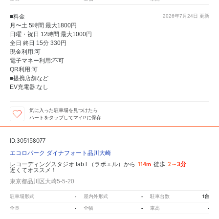
■料金
2026年7月24日
更新
月〜土 5時間 最大1800円
日曜・祝日 12時間 最大1000円
全日 終日 15分 330円
現金利用:可
電子マネー利用:不可
QR利用:可
■提携店舗など
EV充電器:なし
気に入った駐車場を見つけたら
ハートをタップしてマイPに保存
ID:305158077
エコロパーク ダイナフォート品川大崎
114m
2～3分
レコーディングスタジオ lab.l （ラボエル）から
徒歩
近くてオススメ！
東京都品川区大崎5-5-20
-
-
1台
駐車場形式
屋内外形式
駐車台数
-
-
-
全長
全幅
車高