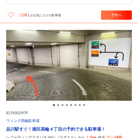
予約へ
1208
人が
お気に入りの駐車場
ID:310021979
ウィング高輪駐車場
品川駅すぐ！港区高輪４丁目の予約できる駐車場！
1.3km
17～24分
レコーディングスタジオ lab.l （ラボエル）から
徒歩