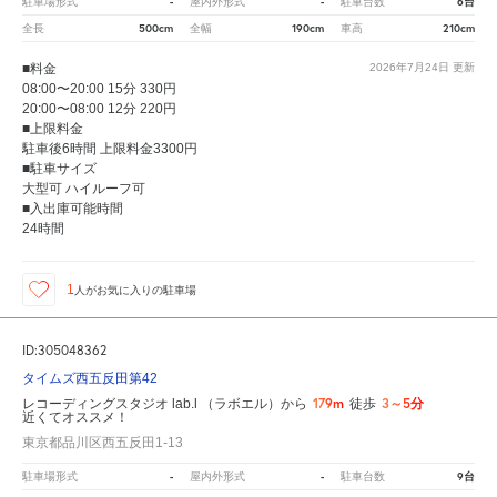
-
-
6台
駐車場形式
屋内外形式
駐車台数
500cm
190cm
210cm
全長
全幅
車高
■料金
2026年7月24日
更新
08:00〜20:00 15分 330円
20:00〜08:00 12分 220円
■上限料金
駐車後6時間 上限料金3300円
■駐車サイズ
大型可 ハイルーフ可
■入出庫可能時間
24時間
1
人が
お気に入りの駐車場
ID:305048362
タイムズ西五反田第42
179m
3～5分
レコーディングスタジオ lab.l （ラボエル）から
徒歩
近くてオススメ！
東京都品川区西五反田1-13
-
-
9台
駐車場形式
屋内外形式
駐車台数