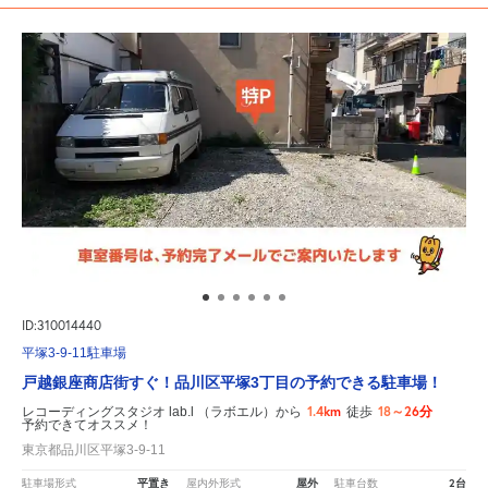
ID:310014440
平塚3-9-11駐車場
戸越銀座商店街すぐ！品川区平塚3丁目の予約できる駐車場！
1.4km
18～26分
レコーディングスタジオ lab.l （ラボエル）から
徒歩
予約できてオススメ！
東京都品川区平塚3-9-11
平置き
屋外
2台
駐車場形式
屋内外形式
駐車台数