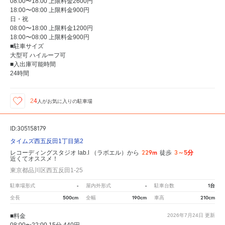
08:00〜18:00 上限料金2600円
18:00〜08:00 上限料金900円
日・祝
08:00〜18:00 上限料金1200円
18:00〜08:00 上限料金900円
■駐車サイズ
大型可 ハイルーフ可
■入出庫可能時間
24時間
24
人が
お気に入りの駐車場
ID:305158179
タイムズ西五反田1丁目第2
229m
3～5分
レコーディングスタジオ lab.l （ラボエル）から
徒歩
近くてオススメ！
東京都品川区西五反田1-25
-
-
1台
駐車場形式
屋内外形式
駐車台数
500cm
190cm
210cm
全長
全幅
車高
■料金
2026年7月24日
更新