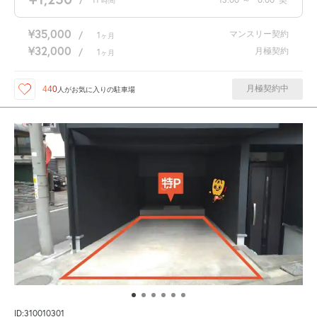
時間
¥35,000
マンスリー契約
/
1
ヶ月
¥32,000
月極契約
/
1
ヶ月
月極契約中
440
人が
お気に入りの駐車場
ID:310010301