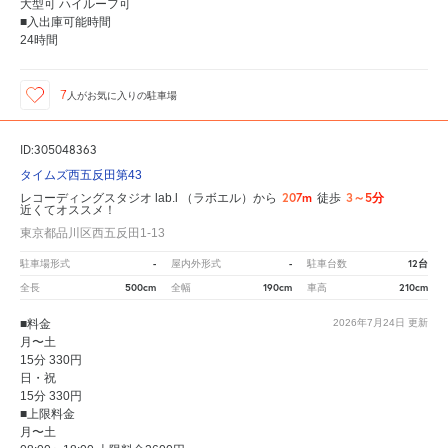
大型可 ハイルーフ可
■入出庫可能時間
24時間
7
人が
お気に入りの駐車場
ID:305048363
タイムズ西五反田第43
207m
3～5分
レコーディングスタジオ lab.l （ラボエル）から
徒歩
近くてオススメ！
東京都品川区西五反田1-13
-
-
12台
駐車場形式
屋内外形式
駐車台数
500cm
190cm
210cm
全長
全幅
車高
■料金
2026年7月24日
更新
月〜土
15分 330円
日・祝
15分 330円
■上限料金
月〜土