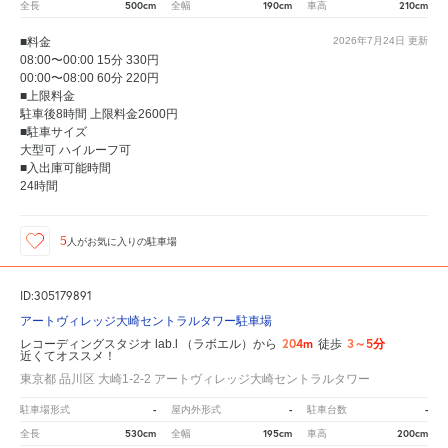
500cm
190cm
210cm
全長
全幅
車高
■料金
2026年7月24日
更新
08:00〜00:00 15分 330円
00:00〜08:00 60分 220円
■上限料金
駐車後8時間 上限料金2600円
■駐車サイズ
大型可 ハイルーフ可
■入出庫可能時間
24時間
5
人が
お気に入りの駐車場
ID:305179891
アートヴィレッジ大崎セントラルタワー駐車場
204m
3～5分
レコーディングスタジオ lab.l （ラボエル）から
徒歩
近くてオススメ！
東京都 品川区 大崎1-2-2 アートヴィレッジ大崎セントラルタワー
-
-
-
駐車場形式
屋内外形式
駐車台数
530cm
195cm
200cm
全長
全幅
車高