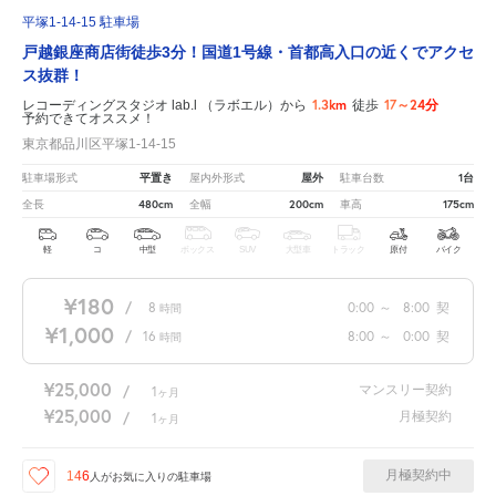
平塚1-14-15 駐車場
戸越銀座商店街徒歩3分！国道1号線・首都高入口の近くでアクセ
ス抜群！
1.3km
17～24分
レコーディングスタジオ lab.l （ラボエル）から
徒歩
予約できてオススメ！
東京都品川区平塚1-14-15
平置き
屋外
1台
駐車場形式
屋内外形式
駐車台数
480cm
200cm
175cm
全長
全幅
車高
軽
コ
中型
ボックス
SUV
大型車
トラック
原付
バイク
¥180
/
8
0:00
～
8:00
契
時間
¥1,000
/
16
8:00
～
0:00
契
時間
¥25,000
マンスリー契約
/
1
ヶ月
¥25,000
月極契約
/
1
ヶ月
月極契約中
146
人が
お気に入りの駐車場