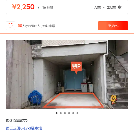
¥2,250
/
16
7:00
～
23:00
空
時間
予約へ
50
人が
お気に入りの駐車場
ID:310008772
西五反田6-17-3駐車場