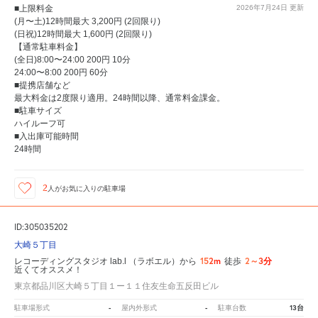
■上限料金
2026年7月24日
更新
(月〜土)12時間最大 3,200円 (2回限り)
(日祝)12時間最大 1,600円 (2回限り)
【通常駐車料金】
(全日)8:00〜24:00 200円 10分
24:00〜8:00 200円 60分
■提携店舗など
最大料金は2度限り適用。24時間以降、通常料金課金。
■駐車サイズ
ハイルーフ可
■入出庫可能時間
24時間
2
人が
お気に入りの駐車場
ID:305035202
大崎５丁目
152m
2～3分
レコーディングスタジオ lab.l （ラボエル）から
徒歩
近くてオススメ！
東京都品川区大崎５丁目１ー１１住友生命五反田ビル
-
-
13台
駐車場形式
屋内外形式
駐車台数