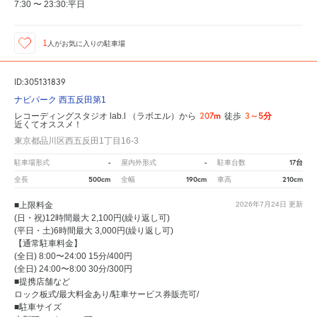
7:30 〜 23:30:平日
1
人が
お気に入りの駐車場
ID:305131839
ナビパーク 西五反田第1
207m
3～5分
レコーディングスタジオ lab.l （ラボエル）から
徒歩
近くてオススメ！
東京都品川区西五反田1丁目16-3
-
-
17台
駐車場形式
屋内外形式
駐車台数
500cm
190cm
210cm
全長
全幅
車高
■上限料金
2026年7月24日
更新
(日・祝)12時間最大 2,100円(繰り返し可)
(平日・土)6時間最大 3,000円(繰り返し可)
【通常駐車料金】
(全日) 8:00〜24:00 15分/400円
(全日) 24:00〜8:00 30分/300円
■提携店舗など
ロック板式/最大料金あり/駐車サービス券販売可/
■駐車サイズ