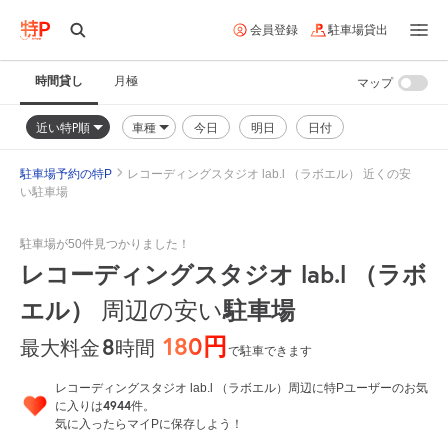
会員登録
駐車場貸出
時間貸し
月極
マップ
近い特P順
車種
今日
明日
日付
駐車場予約の特P
レコーディングスタジオ lab.l （ラボエル） 近くの安
い駐車場
駐車場が50件見つかりました！
レコーディングスタジオ lab.l （ラボ
エル）
周辺の安い
駐車場
180円
8
時間
最大料金
で駐車できます
レコーディングスタジオ lab.l （ラボエル）周辺に特Pユーザーのお気
4944
に入りは
件。
気に入ったらマイPに保存しよう！