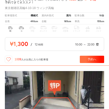
予約できてオススメ！
東京都港区高輪4-10-18 ウィング高輪
機械式
屋内
10台
駐車場形式
屋内外形式
駐車台数
490cm
185cm
155cm
全長
全幅
車高
軽
コ
中型
ボックス
SUV
大型車
トラック
原付
バイク
¥1,300
/
12
10:00
～
22:00
空
時間
予約へ
1009
人が
お気に入りの駐車場