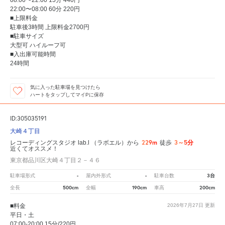
08:00〜22:00 15分 440円
22:00〜08:00 60分 220円
■上限料金
駐車後3時間 上限料金2700円
■駐車サイズ
大型可 ハイルーフ可
■入出庫可能時間
24時間
気に入った駐車場を見つけたら
ハートをタップしてマイPに保存
ID:305035191
大崎４丁目
229m
3～5分
レコーディングスタジオ lab.l （ラボエル）から
徒歩
近くてオススメ！
東京都品川区大崎４丁目２－４６
-
-
3台
駐車場形式
屋内外形式
駐車台数
500cm
190cm
200cm
全長
全幅
車高
■料金
2026年7月27日
更新
平日・土
07:00-20:00 15分/220円