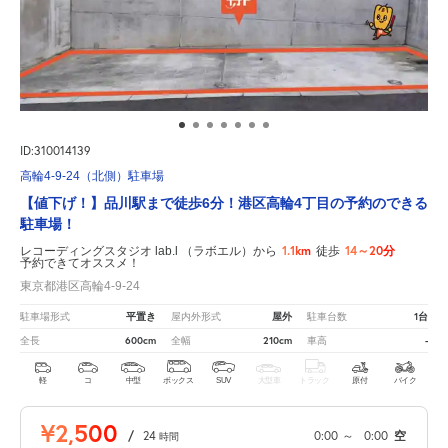
ID:310014139
高輪4-9-24（北側）駐車場
【値下げ！】品川駅まで徒歩6分！港区高輪4丁目の予約のできる
駐車場！
1.1km
14～20分
レコーディングスタジオ lab.l （ラボエル）から
徒歩
予約できてオススメ！
東京都港区高輪4-9-24
平置き
屋外
1台
駐車場形式
屋内外形式
駐車台数
600cm
210cm
-
全長
全幅
車高
軽
コ
中型
ボックス
SUV
大型車
トラック
原付
バイク
¥2,500
/
24
0:00
～
0:00
空
時間