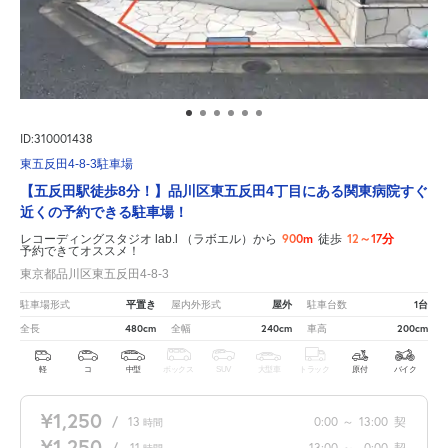
ID:310001438
東五反田4-8-3駐車場
【五反田駅徒歩8分！】品川区東五反田4丁目にある関東病院すぐ
近くの予約できる駐車場！
900m
12～17分
レコーディングスタジオ lab.l （ラボエル）から
徒歩
予約できてオススメ！
東京都品川区東五反田4-8-3
平置き
屋外
1台
駐車場形式
屋内外形式
駐車台数
480cm
240cm
200cm
全長
全幅
車高
軽
コ
中型
ボックス
SUV
大型車
トラック
原付
バイク
¥1,250
/
13
0:00
～
13:00
契
時間
¥1,250
/
11
13:00
～
0:00
契