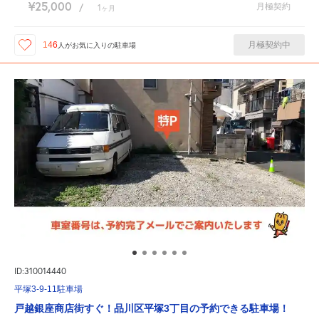
¥25,000
月極契約
/
1
ヶ月
月極契約中
146
人が
お気に入りの駐車場
ID:310014440
平塚3-9-11駐車場
戸越銀座商店街すぐ！品川区平塚3丁目の予約できる駐車場！