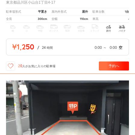
東京都品川区小山台1丁目4-17
平置き
屋外
1台
駐車場形式
屋内外形式
駐車台数
300cm
110cm
-
全長
全幅
車高
軽
コ
中型
ボックス
SUV
大型車
トラック
原付
バイク
¥1,250
/
24
0:00
～
0:00
空
時間
予約へ
20
人が
お気に入りの駐車場