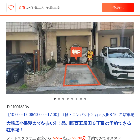
予約へ
378
人が
お気に入りの駐車場
ID:310016806
【10:00～13:00/13:00～17:00】《軽・コンパクト》西五反田8-10-21駐車場
大崎広小路駅まで徒歩6分！品川区西五反田８丁目の予約できる
駐車場！
677m
9～13分
フォトスタジオ三省堂から
徒歩
予約できてオススメ！