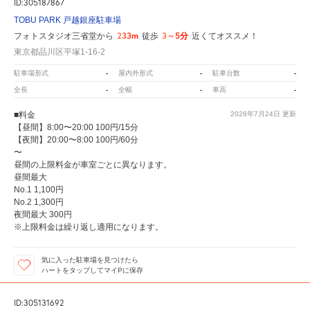
ID:305187867
TOBU PARK 戸越銀座駐車場
233m
3～5分
フォトスタジオ三省堂から
徒歩
近くてオススメ！
東京都品川区平塚1-16-2
-
-
-
駐車場形式
屋内外形式
駐車台数
-
-
-
全長
全幅
車高
■料金
2026年7月24日
更新
【昼間】8:00〜20:00 100円/15分
【夜間】20:00〜8:00 100円/60分
〜
昼間の上限料金が車室ごとに異なります。
昼間最大
No.1 1,100円
No.2 1,300円
夜間最大 300円
※上限料金は繰り返し適用になります。
気に入った駐車場を見つけたら
ハートをタップしてマイPに保存
ID:305131692