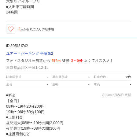
大型可 ハイルーフ可
■入出庫可能時間
24時間
2
人が
お気に入りの駐車場
ID:305131742
ユアー・パーキング 平塚第2
184m
3～5分
フォトスタジオ三省堂から
徒歩
近くてオススメ！
東京都品川区平塚1-12-15
-
-
2台
駐車場形式
屋内外形式
駐車台数
-
-
-
全長
全幅
車高
■料金
2026年7月24日
更新
【全日】
08時〜19時:20分200円
19時〜08時:60分100円
■上限料金
昼間最大(08時〜19時の間)2,000円
夜間最大(19時〜08時の間)300円
■提携店舗など