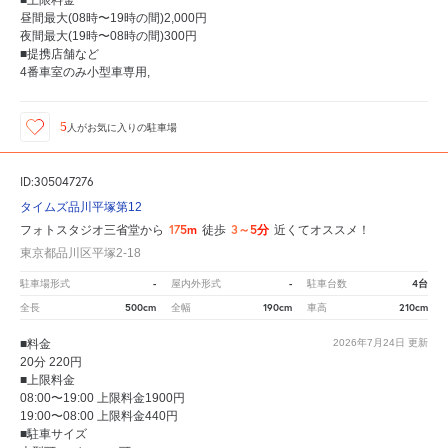
■上限料金
昼間最大(08時〜19時の間)2,000円
夜間最大(19時〜08時の間)300円
■提携店舗など
4番車室のみ小型車専用,
5
人が
お気に入りの駐車場
ID:305047276
タイムズ品川平塚第12
175m
3～5分
フォトスタジオ三省堂から
徒歩
近くてオススメ！
東京都品川区平塚2-18
-
-
4台
駐車場形式
屋内外形式
駐車台数
500cm
190cm
210cm
全長
全幅
車高
■料金
2026年7月24日
更新
20分 220円
■上限料金
08:00〜19:00 上限料金1900円
19:00〜08:00 上限料金440円
■駐車サイズ