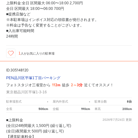
上限料金:全日 区間最大 06:00〜18:00 2,700円
全日 区間最大 18:00〜06:00 700円
■提携店舗など
※本駐車場はインボイス対応の領収書が発行されます。
※料金は予告なく変更することがございます。
■入出庫可能時間
24時間
1
人が
お気に入りの駐車場
ID:305148120
PEN品川区平塚1丁目パーキング
112m
2～3分
フォトスタジオ三省堂から
徒歩
近くてオススメ！
東京都品川区平塚1-3-16
-
-
8台
駐車場形式
屋内外形式
駐車台数
500cm
190cm
200cm
全長
全幅
車高
■上限料金
2026年7月24日
更新
(全日)24時間最大 1,500円 (繰り返し可)
(全日)夜間最大 500円 (繰り返し可)
【通常駐車料金】