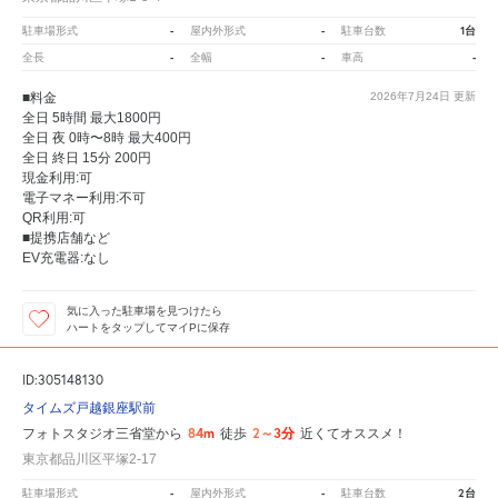
-
-
1台
駐車場形式
屋内外形式
駐車台数
-
-
-
全長
全幅
車高
■料金
2026年7月24日
更新
全日 5時間 最大1800円
全日 夜 0時〜8時 最大400円
全日 終日 15分 200円
現金利用:可
電子マネー利用:不可
QR利用:可
■提携店舗など
EV充電器:なし
気に入った駐車場を見つけたら
ハートをタップしてマイPに保存
ID:305148130
タイムズ戸越銀座駅前
84m
2～3分
フォトスタジオ三省堂から
徒歩
近くてオススメ！
東京都品川区平塚2-17
-
-
2台
駐車場形式
屋内外形式
駐車台数