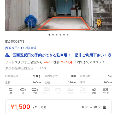
ID:310008772
西五反田6-17-3駐車場
品川区西五反田の予約ができる駐車場！ 是非ご利用下さい！😄
669m
9～13分
フォトスタジオ三省堂から
徒歩
予約できてオススメ！
東京都品川区西五反田6-17-3
平置き
屋外
1台
駐車場形式
屋内外形式
駐車台数
460cm
220cm
200cm
全長
全幅
車高
軽
コ
中型
ボックス
SUV
大型車
トラック
原付
バイク
¥1,500
/
11.5
8:30
～
20:00
空
時間