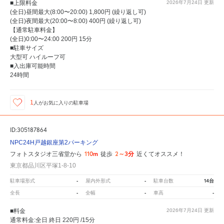
■上限料金
2026年7月24日
更新
(全日)昼間最大(8:00〜20:00) 1,800円 (繰り返し可)
(全日)夜間最大(20:00〜8:00) 400円 (繰り返し可)
【通常駐車料金】
(全日)0:00〜24:00 200円 15分
■駐車サイズ
大型可 ハイルーフ可
■入出庫可能時間
24時間
1
人が
お気に入りの駐車場
ID:305187864
NPC24H戸越銀座第2パーキング
110m
2～3分
フォトスタジオ三省堂から
徒歩
近くてオススメ！
東京都品川区平塚1-8-10
-
-
14台
駐車場形式
屋内外形式
駐車台数
-
-
-
全長
全幅
車高
■料金
2026年7月24日
更新
通常料金:全日 終日 220円 /15分