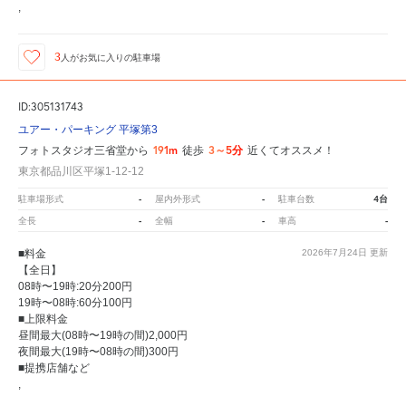
,
3
人が
お気に入りの駐車場
ID:305131743
ユアー・パーキング 平塚第3
191m
3～5分
フォトスタジオ三省堂から
徒歩
近くてオススメ！
東京都品川区平塚1-12-12
-
-
4台
駐車場形式
屋内外形式
駐車台数
-
-
-
全長
全幅
車高
■料金
2026年7月24日
更新
【全日】
08時〜19時:20分200円
19時〜08時:60分100円
■上限料金
昼間最大(08時〜19時の間)2,000円
夜間最大(19時〜08時の間)300円
■提携店舗など
,