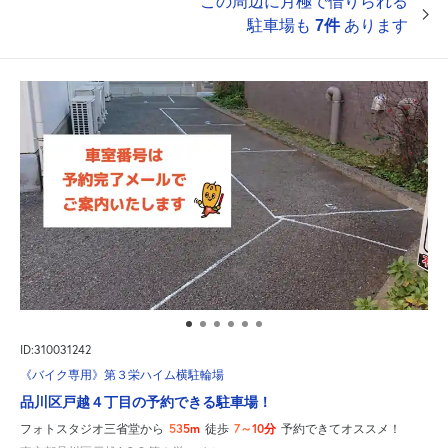
この周辺に月極で借りられる
駐車場も
7件
あります
ID:310031242
《バイク専用》第３栄ハイム横駐輪場
品川区戸越４丁目の予約できる駐車場！
535m
7～10分
フォトスタジオ三省堂から
徒歩
予約できてオススメ！