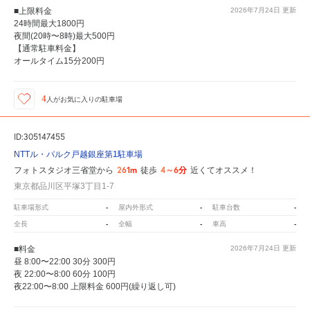
■上限料金
2026年7月24日
更新
24時間最大1800円
夜間(20時〜8時)最大500円
【通常駐車料金】
オールタイム15分200円
4
人が
お気に入りの駐車場
ID:305147455
NTTル・パルク戸越銀座第1駐車場
261m
4～6分
フォトスタジオ三省堂から
徒歩
近くてオススメ！
東京都品川区平塚3丁目1-7
-
-
-
駐車場形式
屋内外形式
駐車台数
-
-
-
全長
全幅
車高
■料金
2026年7月24日
更新
昼 8:00〜22:00 30分 300円
夜 22:00〜8:00 60分 100円
夜22:00〜8:00 上限料金 600円(繰り返し可)