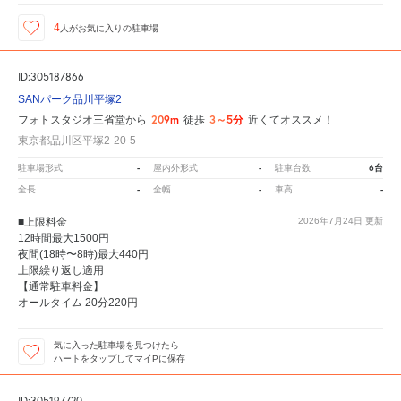
4
人が
お気に入りの駐車場
ID:305187866
SANパーク品川平塚2
209m
3～5分
フォトスタジオ三省堂から
徒歩
近くてオススメ！
東京都品川区平塚2-20-5
-
-
6台
駐車場形式
屋内外形式
駐車台数
-
-
-
全長
全幅
車高
■上限料金
2026年7月24日
更新
12時間最大1500円
夜間(18時〜8時)最大440円
上限繰り返し適用
【通常駐車料金】
オールタイム 20分220円
気に入った駐車場を見つけたら
ハートをタップしてマイPに保存
ID:305197720