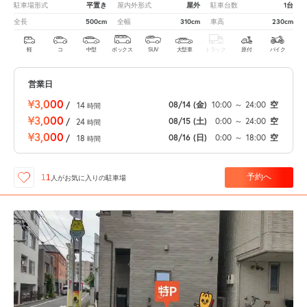
平置き
屋外
1台
駐車場形式
屋内外形式
駐車台数
500cm
310cm
230cm
全長
全幅
車高
軽
コ
中型
ボックス
SUV
大型車
トラック
原付
バイク
営業日
¥3,000
08/14
(金)
10:00
～
24:00
空
/
14
時間
¥3,000
08/15
(土)
0:00
～
24:00
空
/
24
時間
¥3,000
08/16
(日)
0:00
～
18:00
空
/
18
時間
予約へ
11
人が
お気に入りの駐車場