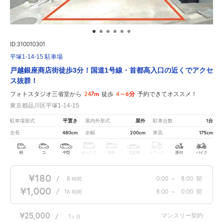
ID:310010301
平塚1-14-15 駐車場
戸越銀座商店街徒歩3分！国道1号線・首都高入口の近くでアクセ
ス抜群！
247m
4～6分
フォトスタジオ三省堂から
徒歩
予約できてオススメ！
東京都品川区平塚1-14-15
平置き
屋外
1台
駐車場形式
屋内外形式
駐車台数
480cm
200cm
175cm
全長
全幅
車高
軽
コ
中型
ボックス
SUV
大型車
トラック
原付
バイク
¥180
/
8
0:00
～
8:00
契
時間
¥1,000
/
16
8:00
～
0:00
契
時間
¥25,000
マンスリー契約
/
1
ヶ月