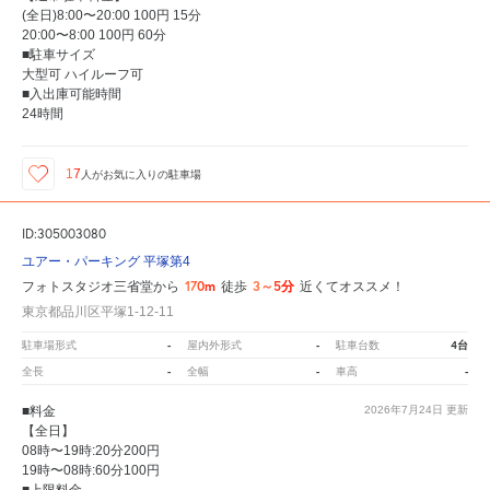
(全日)8:00〜20:00 100円 15分
20:00〜8:00 100円 60分
■駐車サイズ
大型可 ハイルーフ可
■入出庫可能時間
24時間
17
人が
お気に入りの駐車場
ID:305003080
ユアー・パーキング 平塚第4
170m
3～5分
フォトスタジオ三省堂から
徒歩
近くてオススメ！
東京都品川区平塚1-12-11
-
-
4台
駐車場形式
屋内外形式
駐車台数
-
-
-
全長
全幅
車高
■料金
2026年7月24日
更新
【全日】
08時〜19時:20分200円
19時〜08時:60分100円