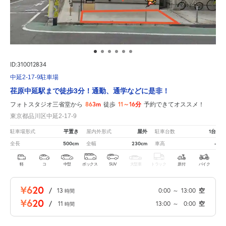
ID:310012834
中延2-17-9駐車場
荏原中延駅まで徒歩3分！通勤、通学などに是非！
863m
11～16分
フォトスタジオ三省堂から
徒歩
予約できてオススメ！
東京都品川区中延2-17-9
平置き
屋外
1台
駐車場形式
屋内外形式
駐車台数
500cm
230cm
-
全長
全幅
車高
軽
コ
中型
ボックス
SUV
大型車
トラック
原付
バイク
¥620
/
13
0:00
～
13:00
空
時間
¥620
/
11
13:00
～
0:00
空
時間