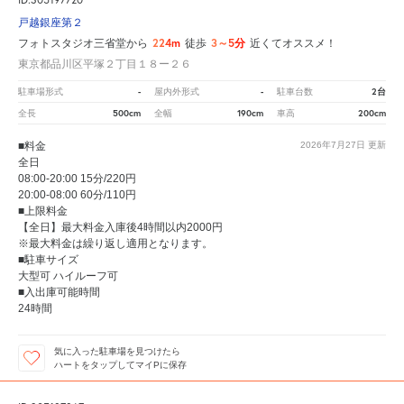
戸越銀座第２
224m
3～5分
フォトスタジオ三省堂から
徒歩
近くてオススメ！
東京都品川区平塚２丁目１８ー２６
-
-
2台
駐車場形式
屋内外形式
駐車台数
500cm
190cm
200cm
全長
全幅
車高
■料金
2026年7月27日
更新
全日
08:00-20:00 15分/220円
20:00-08:00 60分/110円
■上限料金
【全日】最大料金入庫後4時間以内2000円
※最大料金は繰り返し適用となります。
■駐車サイズ
大型可 ハイルーフ可
■入出庫可能時間
24時間
気に入った駐車場を見つけたら
ハートをタップしてマイPに保存