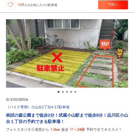
予約へ
605
人が
お気に入りの駐車場
ID:310038506
《バイク専用》小山台1丁目4-17駐車場
林試の森公園まで徒歩2分！武蔵小山駅まで徒歩8分！品川区小山
台１丁目の予約できる駐車場！
1.3km
17～24分
フォトスタジオ三省堂から
徒歩
予約できてオススメ！