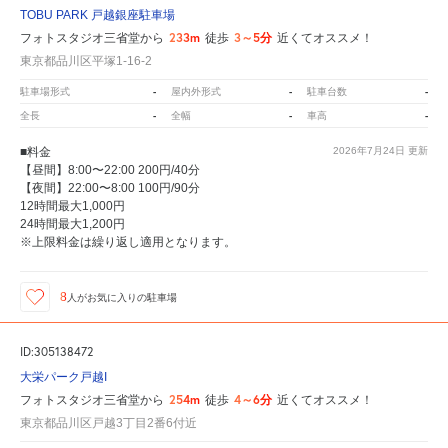
TOBU PARK 戸越銀座駐車場
233m
3～5分
フォトスタジオ三省堂から
徒歩
近くてオススメ！
東京都品川区平塚1-16-2
-
-
-
駐車場形式
屋内外形式
駐車台数
-
-
-
全長
全幅
車高
■料金
2026年7月24日
更新
【昼間】8:00〜22:00 200円/40分
【夜間】22:00〜8:00 100円/90分
12時間最大1,000円
24時間最大1,200円
※上限料金は繰り返し適用となります。
8
人が
お気に入りの駐車場
ID:305138472
大栄パーク戸越I
254m
4～6分
フォトスタジオ三省堂から
徒歩
近くてオススメ！
東京都品川区戸越3丁目2番6付近