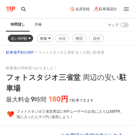
会員登録
駐車場貸出
時間貸し
月極
マップ
近い特P順
車種
今日
明日
日付
駐車場予約の特P
フォトスタジオ三省堂 近くの安い駐車場
駐車場が50件見つかりました！
フォトスタジオ三省堂
駐
周辺の安い
車場
180円
9
時間
最大料金
で駐車できます
3317
フォトスタジオ三省堂周辺に特Pユーザーのお気に入りは
件。
気に入ったらマイPに保存しよう！