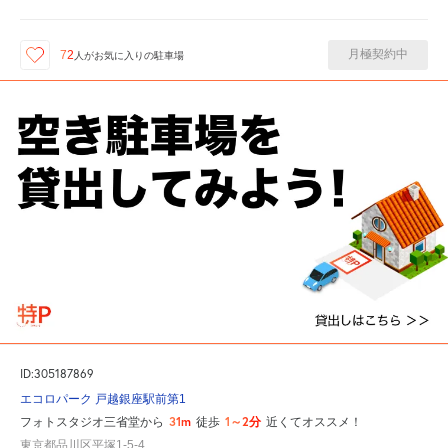
月極契約中
72
人が
お気に入りの駐車場
ID:305187869
エコロパーク 戸越銀座駅前第1
31m
1～2分
フォトスタジオ三省堂から
徒歩
近くてオススメ！
東京都品川区平塚1-5-4