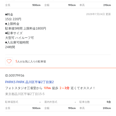
500cm
190cm
210cm
全長
全幅
車高
■料金
2026年7月24日
更新
15分 220円
■上限料金
駐車後5時間 上限料金1800円
■駐車サイズ
大型可 ハイルーフ可
■入出庫可能時間
24時間
5
人が
お気に入りの駐車場
ID:305179936
PARKS PARK 品川区平塚2丁目第2
101m
2～3分
フォトスタジオ三省堂から
徒歩
近くてオススメ！
東京都品川区平塚2丁目15-5
-
-
5台
駐車場形式
屋内外形式
駐車台数
500cm
190cm
200cm
全長
全幅
車高