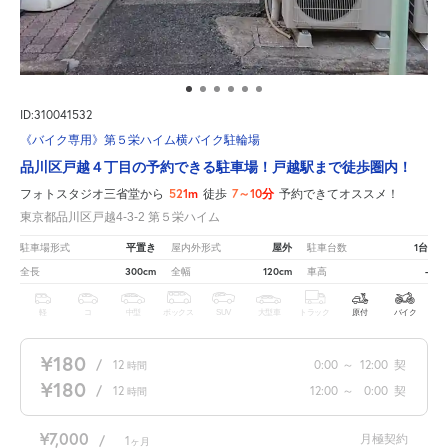
ID:310041532
《バイク専用》第５栄ハイム横バイク駐輪場
品川区戸越４丁目の予約できる駐車場！戸越駅まで徒歩圏内！
521m
7～10分
フォトスタジオ三省堂から
徒歩
予約できてオススメ！
東京都品川区戸越4-3-2 第５栄ハイム
平置き
屋外
1台
駐車場形式
屋内外形式
駐車台数
300cm
120cm
-
全長
全幅
車高
軽
コ
中型
ボックス
SUV
大型車
トラック
原付
バイク
¥180
/
12
0:00
～
12:00
契
時間
¥180
/
12
12:00
～
0:00
契
時間
¥7,000
月極契約
/
1
ヶ月