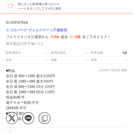
気に入った駐車場を見つけたら
ハートをタップしてマイPに保存
ID:305187868
エコロパーク ヴェルステージ戸越銀座
263m
4～6分
フォトスタジオ三省堂から
徒歩
近くてオススメ！
東京都品川区平塚1-2-1
-
-
2台
駐車場形式
屋内外形式
駐車台数
-
-
-
全長
全幅
車高
■料金
2026年7月24日
更新
全日 昼 8時〜18時 最大1200円
全日 夜 18時〜8時 最大300円
全日 昼 8時〜18時 25分 220円
全日 夜 18時〜8時 60分 110円
現金利用:可
電子マネー利用:不可
QR利用:不可
■提携店舗など
EV充電器:なし