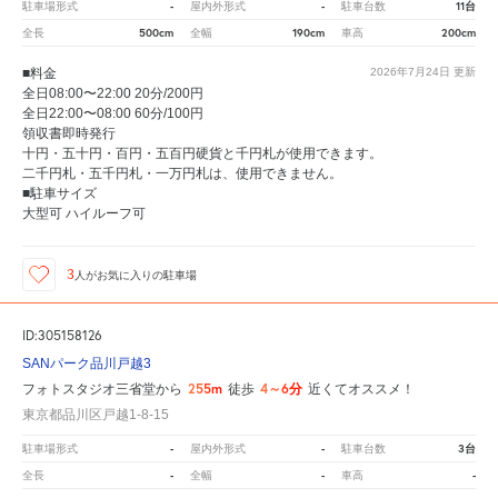
-
-
11台
駐車場形式
屋内外形式
駐車台数
500cm
190cm
200cm
全長
全幅
車高
■料金
2026年7月24日
更新
全日08:00〜22:00 20分/200円
全日22:00〜08:00 60分/100円
領収書即時発行
十円・五十円・百円・五百円硬貨と千円札が使用できます。
二千円札・五千円札・一万円札は、使用できません。
■駐車サイズ
大型可 ハイルーフ可
3
人が
お気に入りの駐車場
ID:305158126
SANパーク品川戸越3
255m
4～6分
フォトスタジオ三省堂から
徒歩
近くてオススメ！
東京都品川区戸越1-8-15
-
-
3台
駐車場形式
屋内外形式
駐車台数
-
-
-
全長
全幅
車高