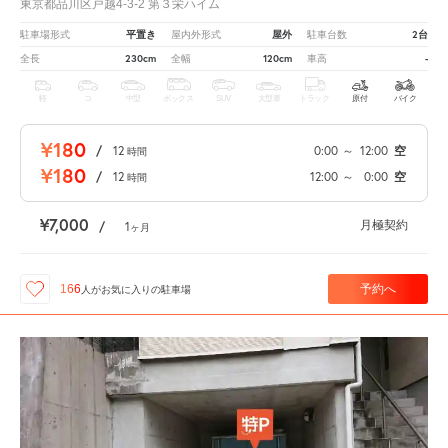
東京都品川区戸越4-3-2 第３栄ハイム
平置き
屋外
2台
駐車場形式
屋内外形式
駐車台数
230cm
120cm
-
全長
全幅
車高
軽
コ
中型
ボックス
SUV
大型車
トラック
原付
バイク
¥180
/
12
0:00
～
12:00
空
時間
¥180
/
12
12:00
～
0:00
空
時間
¥7,000
月極契約
/
1
ヶ月
予約へ
166
人が
お気に入りの駐車場