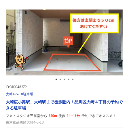
ID:310048279
大崎4-5-18駐車場
大崎広小路駅、大崎駅まで徒歩圏内！品川区大崎４丁目の予約で
きる駐車場！
810m
11～16分
フォトスタジオ三省堂から
徒歩
予約できてオススメ！
東京都品川区大崎4-5-18