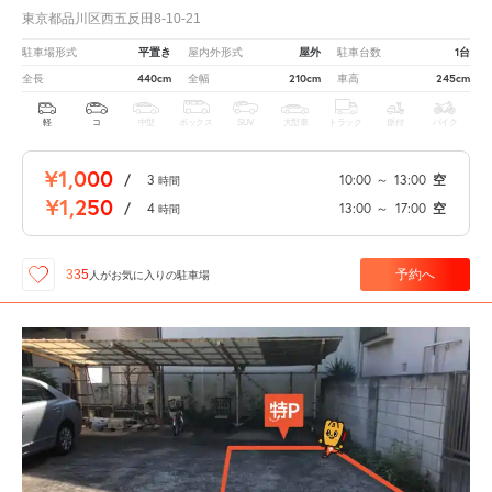
東京都品川区西五反田8-10-21
平置き
屋外
1台
駐車場形式
屋内外形式
駐車台数
440cm
210cm
245cm
全長
全幅
車高
軽
コ
中型
ボックス
SUV
大型車
トラック
原付
バイク
¥1,000
/
3
10:00
～
13:00
空
時間
¥1,250
/
4
13:00
～
17:00
空
時間
予約へ
335
人が
お気に入りの駐車場