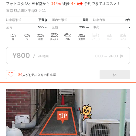
264m
4～6分
フォトスタジオ三省堂から
徒歩
予約できてオススメ！
東京都品川区平塚3-9-11
平置き
屋外
2台
駐車場形式
屋内外形式
駐車台数
500cm
230cm
-
全長
全幅
車高
軽
コ
中型
ボックス
SUV
大型車
トラック
原付
バイク
¥800
/
24
0:00
～
24:00
休
時間
休
86
人が
お気に入りの駐車場