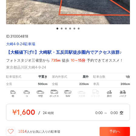
ID:310004818
大崎4-9-24駐車場
【大幅値下げ!!】大崎駅・五反田駅徒歩圏内でアクセス抜群♪
735m
10～15分
フォトスタジオ三省堂から
徒歩
予約できてオススメ！
東京都品川区大崎4-9-24
平置き
屋外
1台
駐車場形式
屋内外形式
駐車台数
500cm
220cm
200cm
全長
全幅
車高
軽
コ
中型
ボックス
SUV
大型車
トラック
原付
バイク
¥1,600
/
24
0:00
～
0:00
空
時間
予約へ
1014
人が
お気に入りの駐車場