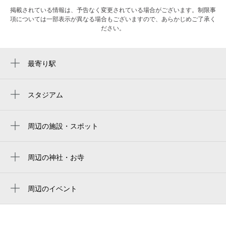
掲載されている情報は、予告なく変更されている場合がございます。制限事
項については一部表示が異なる場合もございますので、あらかじめご了承く
ださい。
最寄り駅
戸越駅
戸越銀座駅
スタジアム
大田スタジアム
荏原中延駅
周辺の施設・スポット
戸越公園駅
PIGLET CLIMBING GYM
中延駅
竹村写真スタジオ
周辺の神社・お寺
大崎広小路駅
還来寺
品川区 荏原第三地域センター
下神明駅
周辺のイベント
全国仲人連合会 戸越支部
周辺にイベントが見つかりませんでした。
武蔵小山駅
とごし整形外科＆手のクリニック
大崎駅