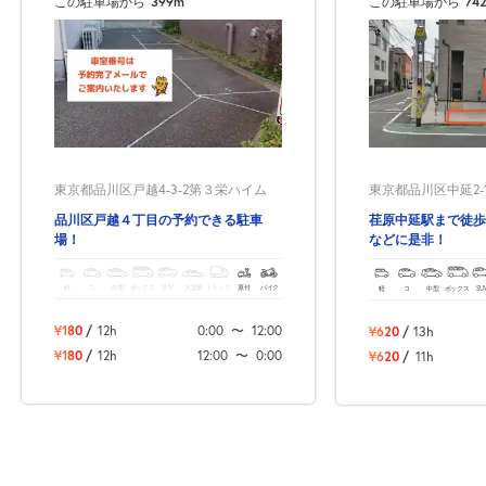
この駐車場から
399m
この駐車場から
74
東京都品川区戸越4-3-2第３栄ハイム
東京都品川区中延2-1
品川区戸越４丁目の予約できる駐車
荏原中延駅まで徒歩
場！
などに是非！
軽
コ
中型
ボックス
SUV
大型車
トラック
原付
バイク
軽
コ
中型
ボックス
SU
¥180
/
12h
0:00
〜
12:00
¥620
/
13h
¥180
/
12h
12:00
〜
0:00
¥620
/
11h