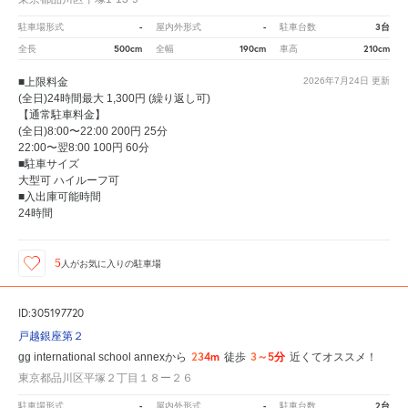
-
-
3台
駐車場形式
屋内外形式
駐車台数
500cm
190cm
210cm
全長
全幅
車高
■上限料金
2026年7月24日
更新
(全日)24時間最大 1,300円 (繰り返し可)
【通常駐車料金】
(全日)8:00〜22:00 200円 25分
22:00〜翌8:00 100円 60分
■駐車サイズ
大型可 ハイルーフ可
■入出庫可能時間
24時間
5
人が
お気に入りの駐車場
ID:305197720
戸越銀座第２
234m
3～5分
gg international school annexから
徒歩
近くてオススメ！
東京都品川区平塚２丁目１８ー２６
-
-
2台
駐車場形式
屋内外形式
駐車台数