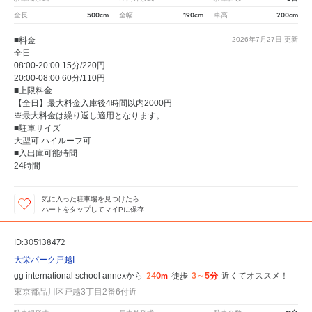
500cm
190cm
200cm
全長
全幅
車高
■料金
2026年7月27日
更新
全日
08:00-20:00 15分/220円
20:00-08:00 60分/110円
■上限料金
【全日】最大料金入庫後4時間以内2000円
※最大料金は繰り返し適用となります。
■駐車サイズ
大型可 ハイルーフ可
■入出庫可能時間
24時間
気に入った駐車場を見つけたら
ハートをタップしてマイPに保存
ID:305138472
大栄パーク戸越I
240m
3～5分
gg international school annexから
徒歩
近くてオススメ！
東京都品川区戸越3丁目2番6付近