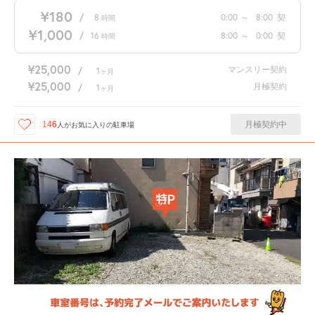
¥180
/
8
0:00
～
8:00
契
時間
¥1,000
/
16
8:00
～
0:00
契
時間
¥25,000
マンスリー契約
/
1
ヶ月
¥25,000
月極契約
/
1
ヶ月
月極契約中
146
人が
お気に入りの駐車場