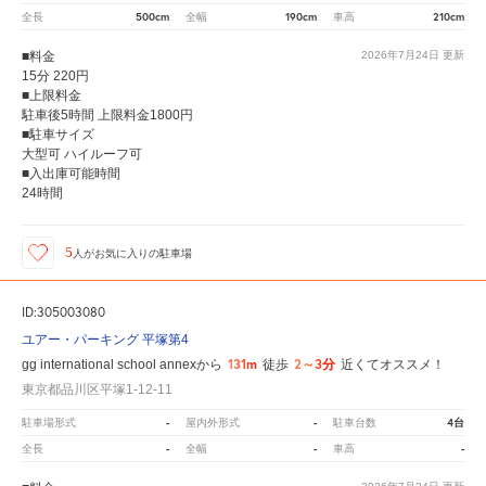
500cm
190cm
210cm
全長
全幅
車高
■料金
2026年7月24日
更新
15分 220円
■上限料金
駐車後5時間 上限料金1800円
■駐車サイズ
大型可 ハイルーフ可
■入出庫可能時間
24時間
5
人が
お気に入りの駐車場
ID:305003080
ユアー・パーキング 平塚第4
131m
2～3分
gg international school annexから
徒歩
近くてオススメ！
東京都品川区平塚1-12-11
-
-
4台
駐車場形式
屋内外形式
駐車台数
-
-
-
全長
全幅
車高