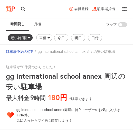
会員登録
駐車場貸出
時間貸し
月極
マップ
近い特P順
車種
今日
明日
日付
駐車場予約の特P
gg international school annex 近くの安い駐車場
駐車場が50件見つかりました！
gg international school annex
周辺の
駐車場
安い
180円
9
時間
最大料金
で駐車できます
gg international school annex周辺に特Pユーザーのお気に入りは
3316
件。
気に入ったらマイPに保存しよう！