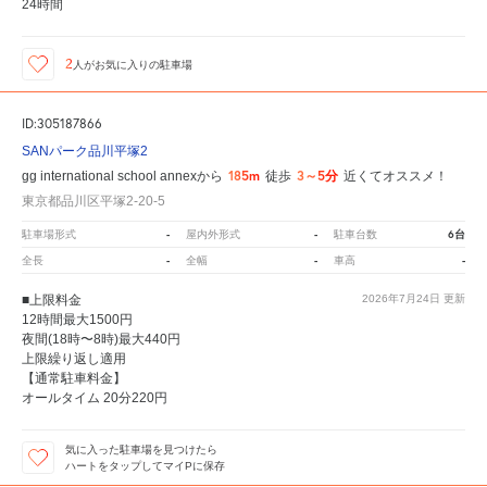
24時間
2
人が
お気に入りの駐車場
ID:305187866
SANパーク品川平塚2
185m
3～5分
gg international school annexから
徒歩
近くてオススメ！
東京都品川区平塚2-20-5
-
-
6台
駐車場形式
屋内外形式
駐車台数
-
-
-
全長
全幅
車高
■上限料金
2026年7月24日
更新
12時間最大1500円
夜間(18時〜8時)最大440円
上限繰り返し適用
【通常駐車料金】
オールタイム 20分220円
気に入った駐車場を見つけたら
ハートをタップしてマイPに保存