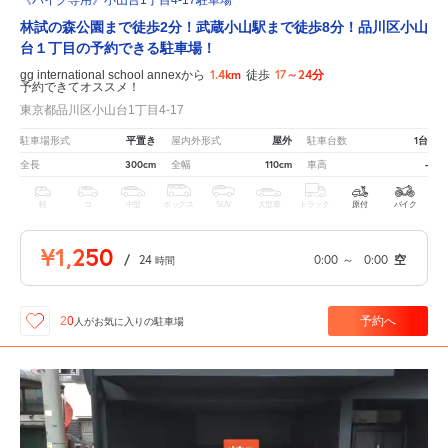
林試の森公園まで徒歩2分！武蔵小山駅まで徒歩8分！品川区小山
台１丁目の予約できる駐車場！
1.4km
17～24分
gg international school annexから
徒歩
予約できてオススメ！
東京都品川区小山台1丁目4-17
平置き
屋外
1台
駐車場形式
屋内外形式
駐車台数
300cm
110cm
-
全長
全幅
車高
軽
コ
中型
ボックス
SUV
大型車
トラック
原付
バイク
¥1,250
/
24
0:00
～
0:00
空
時間
予約へ
20
人が
お気に入りの駐車場