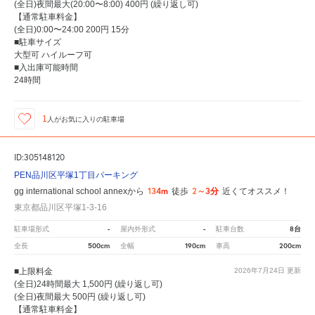
(全日)夜間最大(20:00〜8:00) 400円 (繰り返し可)
【通常駐車料金】
(全日)0:00〜24:00 200円 15分
■駐車サイズ
大型可 ハイルーフ可
■入出庫可能時間
24時間
1
人が
お気に入りの駐車場
ID:305148120
PEN品川区平塚1丁目パーキング
134m
2～3分
gg international school annexから
徒歩
近くてオススメ！
東京都品川区平塚1-3-16
-
-
8台
駐車場形式
屋内外形式
駐車台数
500cm
190cm
200cm
全長
全幅
車高
■上限料金
2026年7月24日
更新
(全日)24時間最大 1,500円 (繰り返し可)
(全日)夜間最大 500円 (繰り返し可)
【通常駐車料金】