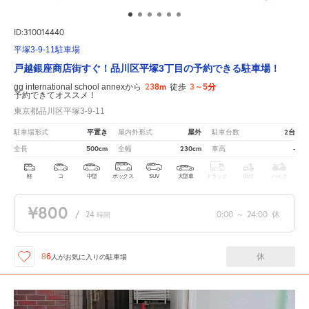
ID:310014440
平塚3-9-11駐車場
戸越銀座商店街すぐ！品川区平塚3丁目の予約できる駐車場！
238m
3～5分
gg international school annexから
徒歩
予約できてオススメ！
東京都品川区平塚3-9-11
平置き
屋外
2台
駐車場形式
屋内外形式
駐車台数
500cm
230cm
-
全長
全幅
車高
軽
コ
中型
ボックス
SUV
大型車
トラック
原付
バイク
¥800
/
24
0:00
～
24:00
休
時間
休
86
人が
お気に入りの駐車場