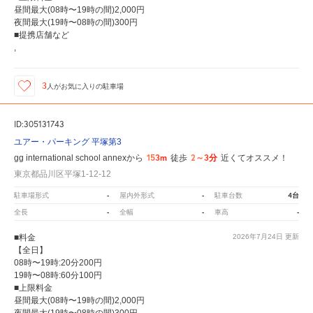
昼間最大(08時〜19時の間)2,000円
夜間最大(19時〜08時の間)300円
■提携店舗など
,
3
人が
お気に入りの駐車場
ID:305131743
ユアー・パーキング 平塚第3
153m
2～3分
gg international school annexから
徒歩
近くてオススメ！
東京都品川区平塚1-12-12
-
-
4台
駐車場形式
屋内外形式
駐車台数
-
-
-
全長
全幅
車高
■料金
2026年7月24日
更新
【全日】
08時〜19時:20分200円
19時〜08時:60分100円
■上限料金
昼間最大(08時〜19時の間)2,000円