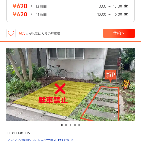
¥620
/
13
0:00
～
13:00
空
時間
¥620
/
11
13:00
～
0:00
空
時間
予約へ
605
人が
お気に入りの駐車場
ID:310038506
《バイク専用》小山台1丁目4-17駐車場