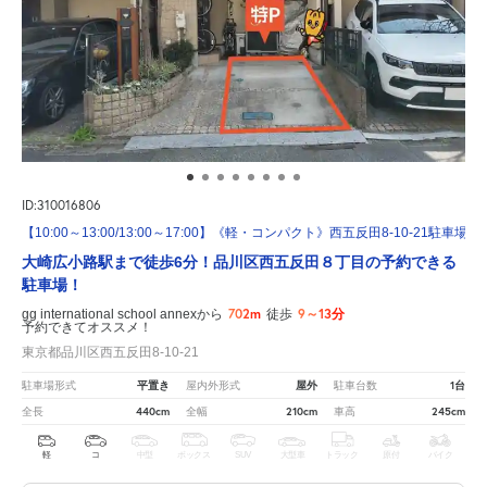
ID:310016806
【10:00～13:00/13:00～17:00】《軽・コンパクト》西五反田8-10-21駐車場
大崎広小路駅まで徒歩6分！品川区西五反田８丁目の予約できる
駐車場！
702m
9～13分
gg international school annexから
徒歩
予約できてオススメ！
東京都品川区西五反田8-10-21
平置き
屋外
1台
駐車場形式
屋内外形式
駐車台数
440cm
210cm
245cm
全長
全幅
車高
軽
コ
中型
ボックス
SUV
大型車
トラック
原付
バイク