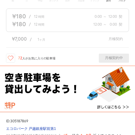
軽
コ
中型
ボックス
SUV
大型車
トラック
原付
バイク
¥180
/
12
0:00
～
12:00
契
時間
¥180
/
12
12:00
～
0:00
契
時間
¥7,000
月極契約
/
1
ヶ月
月極契約中
72
人が
お気に入りの駐車場
ID:305187869
エコロパーク 戸越銀座駅前第1