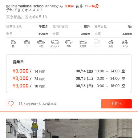
830m
11～16分
gg international school annexから
徒歩
予約できてオススメ！
東京都品川区大崎4-5-18
平置き
屋外
1台
駐車場形式
屋内外形式
駐車台数
500cm
310cm
230cm
全長
全幅
車高
軽
コ
中型
ボックス
SUV
大型車
トラック
原付
バイク
営業日
¥3,000
08/14
(金)
10:00
～
24:00
空
/
14
時間
¥3,000
08/15
(土)
0:00
～
24:00
空
/
24
時間
¥3,000
08/16
(日)
0:00
～
18:00
空
/
18
時間
予約へ
11
人が
お気に入りの駐車場