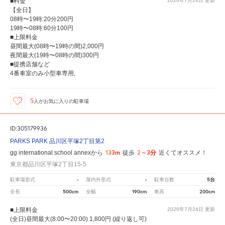
■料金
2026年7月24日
更新
【全日】
08時〜19時:20分200円
19時〜08時:60分100円
■上限料金
昼間最大(08時〜19時の間)2,000円
夜間最大(19時〜08時の間)300円
■提携店舗など
4番車室のみ小型車専用,
5
人が
お気に入りの駐車場
ID:305179936
PARKS PARK 品川区平塚2丁目第2
133m
2～3分
gg international school annexから
徒歩
近くてオススメ！
東京都品川区平塚2丁目15-5
-
-
5台
駐車場形式
屋内外形式
駐車台数
500cm
190cm
200cm
全長
全幅
車高
■上限料金
2026年7月24日
更新
(全日)昼間最大(8:00〜20:00) 1,800円 (繰り返し可)