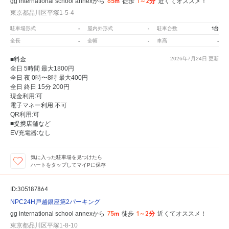
65m
1～2分
gg international school annexから
徒歩
近くてオススメ！
東京都品川区平塚1-5-4
-
-
1台
駐車場形式
屋内外形式
駐車台数
-
-
-
全長
全幅
車高
■料金
2026年7月24日
更新
全日 5時間 最大1800円
全日 夜 0時〜8時 最大400円
全日 終日 15分 200円
現金利用:可
電子マネー利用:不可
QR利用:可
■提携店舗など
EV充電器:なし
気に入った駐車場を見つけたら
ハートをタップしてマイPに保存
ID:305187864
NPC24H戸越銀座第2パーキング
75m
1～2分
gg international school annexから
徒歩
近くてオススメ！
東京都品川区平塚1-8-10