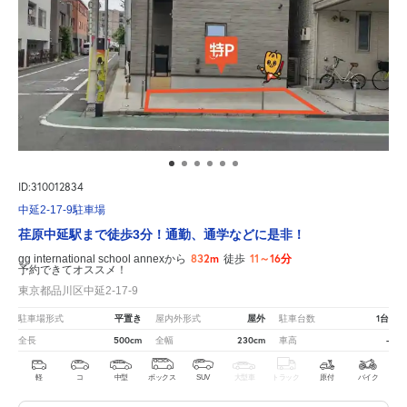
ID:310012834
中延2-17-9駐車場
荏原中延駅まで徒歩3分！通勤、通学などに是非！
832m
11～16分
gg international school annexから
徒歩
予約できてオススメ！
東京都品川区中延2-17-9
平置き
屋外
1台
駐車場形式
屋内外形式
駐車台数
500cm
230cm
-
全長
全幅
車高
軽
コ
中型
ボックス
SUV
大型車
トラック
原付
バイク