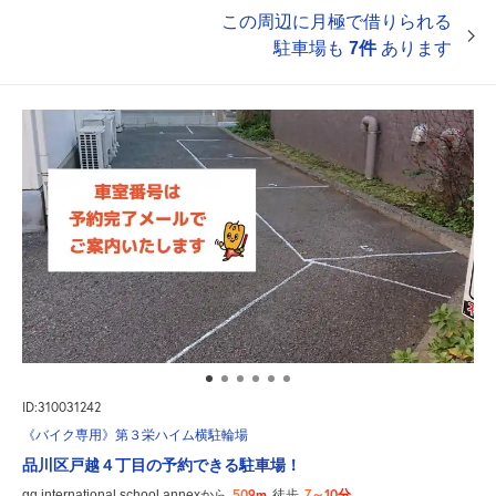
この周辺に月極で借りられる
駐車場も
7件
あります
ID:310031242
《バイク専用》第３栄ハイム横駐輪場
品川区戸越４丁目の予約できる駐車場！
509m
7～10分
gg international school annexから
徒歩