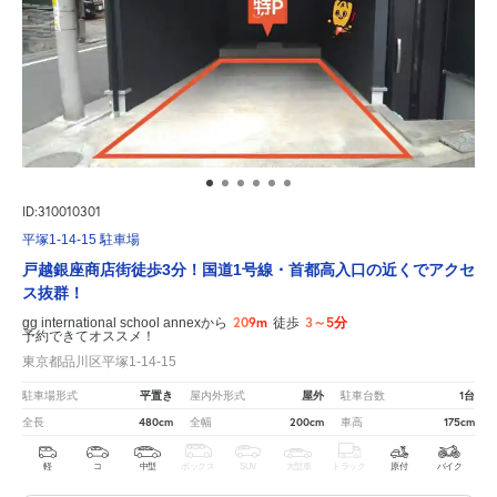
ID:310010301
平塚1-14-15 駐車場
戸越銀座商店街徒歩3分！国道1号線・首都高入口の近くでアクセ
ス抜群！
209m
3～5分
gg international school annexから
徒歩
予約できてオススメ！
東京都品川区平塚1-14-15
平置き
屋外
1台
駐車場形式
屋内外形式
駐車台数
480cm
200cm
175cm
全長
全幅
車高
軽
コ
中型
ボックス
SUV
大型車
トラック
原付
バイク