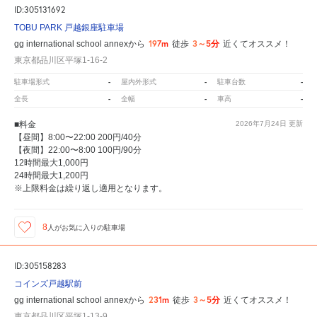
ID:305131692
TOBU PARK 戸越銀座駐車場
197m
3～5分
gg international school annexから
徒歩
近くてオススメ！
東京都品川区平塚1-16-2
-
-
-
駐車場形式
屋内外形式
駐車台数
-
-
-
全長
全幅
車高
■料金
2026年7月24日
更新
【昼間】8:00〜22:00 200円/40分
【夜間】22:00〜8:00 100円/90分
12時間最大1,000円
24時間最大1,200円
※上限料金は繰り返し適用となります。
8
人が
お気に入りの駐車場
ID:305158283
コインズ戸越駅前
231m
3～5分
gg international school annexから
徒歩
近くてオススメ！
東京都品川区平塚1-13-9