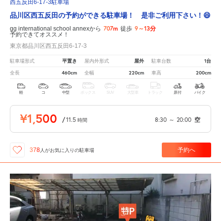
西五反田6-17-3駐車場
品川区西五反田の予約ができる駐車場！ 是非ご利用下さい！😄
707m
9～13分
gg international school annexから
徒歩
予約できてオススメ！
東京都品川区西五反田6-17-3
平置き
屋外
1台
駐車場形式
屋内外形式
駐車台数
460cm
220cm
200cm
全長
全幅
車高
軽
コ
中型
ボックス
SUV
大型車
トラック
原付
バイク
¥1,500
/
11.5
8:30
～
20:00
空
時間
予約へ
378
人が
お気に入りの駐車場