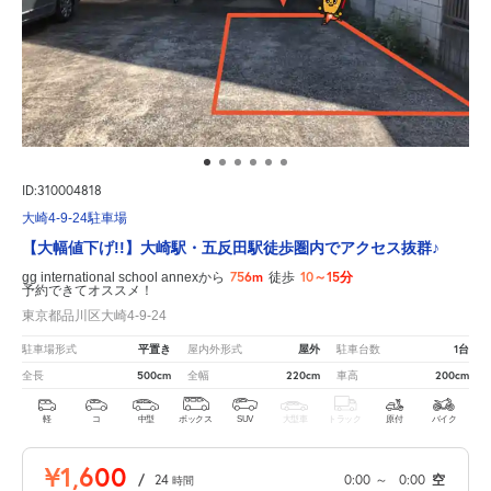
ID:310004818
大崎4-9-24駐車場
【大幅値下げ!!】大崎駅・五反田駅徒歩圏内でアクセス抜群♪
756m
10～15分
gg international school annexから
徒歩
予約できてオススメ！
東京都品川区大崎4-9-24
平置き
屋外
1台
駐車場形式
屋内外形式
駐車台数
500cm
220cm
200cm
全長
全幅
車高
軽
コ
中型
ボックス
SUV
大型車
トラック
原付
バイク
¥1,600
/
24
0:00
～
0:00
空
時間