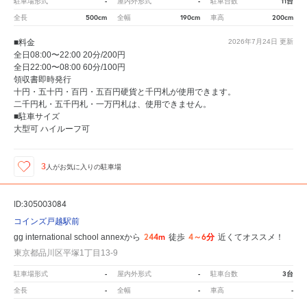
-
-
11台
駐車場形式
屋内外形式
駐車台数
500cm
190cm
200cm
全長
全幅
車高
■料金
2026年7月24日
更新
全日08:00〜22:00 20分/200円
全日22:00〜08:00 60分/100円
領収書即時発行
十円・五十円・百円・五百円硬貨と千円札が使用できます。
二千円札・五千円札・一万円札は、使用できません。
■駐車サイズ
大型可 ハイルーフ可
3
人が
お気に入りの駐車場
ID:305003084
コインズ戸越駅前
244m
4～6分
gg international school annexから
徒歩
近くてオススメ！
東京都品川区平塚1丁目13-9
-
-
3台
駐車場形式
屋内外形式
駐車台数
-
-
-
全長
全幅
車高