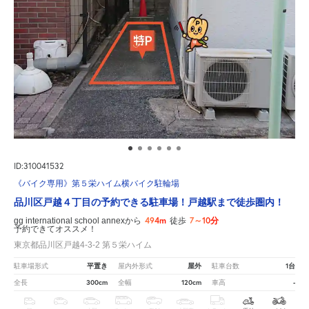
ID:310041532
《バイク専用》第５栄ハイム横バイク駐輪場
品川区戸越４丁目の予約できる駐車場！戸越駅まで徒歩圏内！
494m
7～10分
gg international school annexから
徒歩
予約できてオススメ！
東京都品川区戸越4-3-2 第５栄ハイム
平置き
屋外
1台
駐車場形式
屋内外形式
駐車台数
300cm
120cm
-
全長
全幅
車高