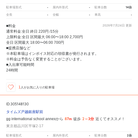
-
-
14台
駐車場形式
屋内外形式
駐車台数
-
-
-
全長
全幅
車高
■料金
2026年7月24日
更新
通常料金:全日 終日 220円 /15分
上限料金:全日 区間最大 06:00〜18:00 2,700円
全日 区間最大 18:00〜06:00 700円
■提携店舗など
※本駐車場はインボイス対応の領収書が発行されます。
※料金は予告なく変更することがございます。
■入出庫可能時間
24時間
1
人が
お気に入りの駐車場
ID:305148130
タイムズ戸越銀座駅前
87m
2～3分
gg international school annexから
徒歩
近くてオススメ！
東京都品川区平塚2-17
-
-
2台
駐車場形式
屋内外形式
駐車台数