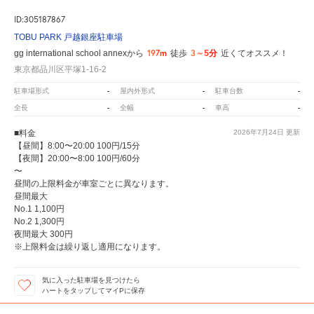
ID:305187867
TOBU PARK 戸越銀座駐車場
197m
3～5分
gg international school annexから
徒歩
近くてオススメ！
東京都品川区平塚1-16-2
-
-
-
駐車場形式
屋内外形式
駐車台数
-
-
-
全長
全幅
車高
■料金
2026年7月24日
更新
【昼間】8:00〜20:00 100円/15分
【夜間】20:00〜8:00 100円/60分
〜
昼間の上限料金が車室ごとに異なります。
昼間最大
No.1 1,100円
No.2 1,300円
夜間最大 300円
※上限料金は繰り返し適用になります。
気に入った駐車場を見つけたら
ハートをタップしてマイPに保存