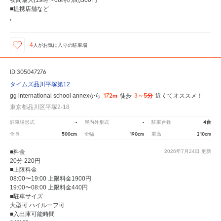
夜間最大(19時〜08時の間)300円
■提携店舗など
,
4
人が
お気に入りの駐車場
ID:305047276
タイムズ品川平塚第12
172m
3～5分
gg international school annexから
徒歩
近くてオススメ！
東京都品川区平塚2-18
-
-
4台
駐車場形式
屋内外形式
駐車台数
500cm
190cm
210cm
全長
全幅
車高
■料金
2026年7月24日
更新
20分 220円
■上限料金
08:00〜19:00 上限料金1900円
19:00〜08:00 上限料金440円
■駐車サイズ
大型可 ハイルーフ可
■入出庫可能時間