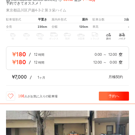
予約できてオススメ！
東京都品川区戸越4-3-2 第３栄ハイム
平置き
屋外
2台
駐車場形式
屋内外形式
駐車台数
230cm
120cm
-
全長
全幅
車高
軽
コ
中型
ボックス
SUV
大型車
トラック
原付
バイク
¥180
/
12
0:00
～
12:00
空
時間
¥180
/
12
12:00
～
0:00
空
時間
¥7,000
月極契約
/
1
ヶ月
予約へ
166
人が
お気に入りの駐車場