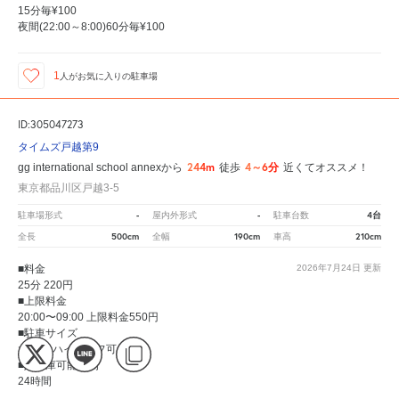
15分毎¥100
夜間(22:00～8:00)60分毎¥100
1
人が
お気に入りの駐車場
ID:305047273
タイムズ戸越第9
244m
4～6分
gg international school annexから
徒歩
近くてオススメ！
東京都品川区戸越3-5
-
-
4台
駐車場形式
屋内外形式
駐車台数
500cm
190cm
210cm
全長
全幅
車高
■料金
2026年7月24日
更新
25分 220円
■上限料金
20:00〜09:00 上限料金550円
■駐車サイズ
大型可 ハイルーフ可
■入出庫可能時間
24時間