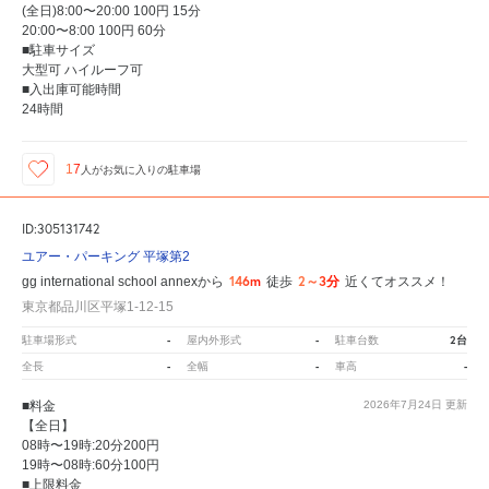
(全日)8:00〜20:00 100円 15分
20:00〜8:00 100円 60分
■駐車サイズ
大型可 ハイルーフ可
■入出庫可能時間
24時間
17
人が
お気に入りの駐車場
ID:305131742
ユアー・パーキング 平塚第2
146m
2～3分
gg international school annexから
徒歩
近くてオススメ！
東京都品川区平塚1-12-15
-
-
2台
駐車場形式
屋内外形式
駐車台数
-
-
-
全長
全幅
車高
■料金
2026年7月24日
更新
【全日】
08時〜19時:20分200円
19時〜08時:60分100円
■上限料金