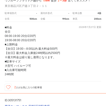
158m
2～3分
ワンルーフフラット戸越から
徒歩
近くてオススメ！
東京都品川区戸越３丁目２－１１
-
-
4台
駐車場形式
屋内外形式
駐車台数
500cm
190cm
200cm
全長
全幅
車高
■料金
2026年7月27日
更新
全日
08:00-19:00 20分/220円
19:00-08:00 20分/220円
■上限料金
【全日】19:00～8:00以内 最大料金500円
【全日】最大料金入庫後24時間以内2500円
※最大料金は繰り返し適用となります。
■駐車サイズ
大型可 ハイルーフ可
■入出庫可能時間
24時間
2
人が
お気に入りの駐車場
ID:305131751