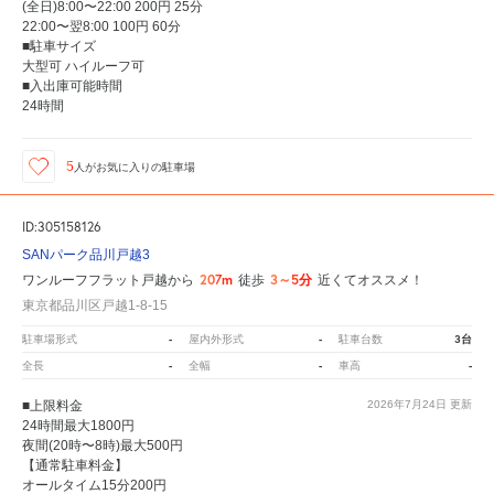
(全日)8:00〜22:00 200円 25分
22:00〜翌8:00 100円 60分
■駐車サイズ
大型可 ハイルーフ可
■入出庫可能時間
24時間
5
人が
お気に入りの駐車場
ID:305158126
SANパーク品川戸越3
207m
3～5分
ワンルーフフラット戸越から
徒歩
近くてオススメ！
東京都品川区戸越1-8-15
-
-
3台
駐車場形式
屋内外形式
駐車台数
-
-
-
全長
全幅
車高
■上限料金
2026年7月24日
更新
24時間最大1800円
夜間(20時〜8時)最大500円
【通常駐車料金】
オールタイム15分200円