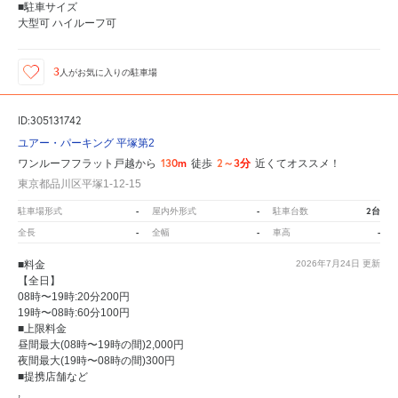
■駐車サイズ
大型可 ハイルーフ可
3
人が
お気に入りの駐車場
ID:305131742
ユアー・パーキング 平塚第2
130m
2～3分
ワンルーフフラット戸越から
徒歩
近くてオススメ！
東京都品川区平塚1-12-15
-
-
2台
駐車場形式
屋内外形式
駐車台数
-
-
-
全長
全幅
車高
■料金
2026年7月24日
更新
【全日】
08時〜19時:20分200円
19時〜08時:60分100円
■上限料金
昼間最大(08時〜19時の間)2,000円
夜間最大(19時〜08時の間)300円
■提携店舗など
,