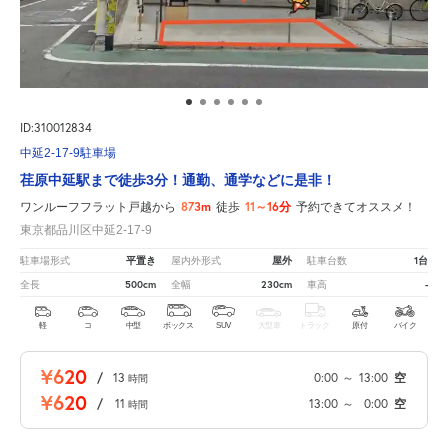
ID:310012834
中延2-17-9駐車場
荏原中延駅まで徒歩3分！通勤、通学などに是非！
873m
11～16分
ワンルーフフラット戸越から
徒歩
予約できてオススメ！
東京都品川区中延2-17-9
平置き
屋外
1台
駐車場形式
屋内外形式
駐車台数
500cm
230cm
-
全長
全幅
車高
軽
コ
中型
ボックス
SUV
大型車
トラック
原付
バイク
¥620
/
13
0:00
～
13:00
空
時間
¥620
/
11
13:00
～
0:00
空
時間