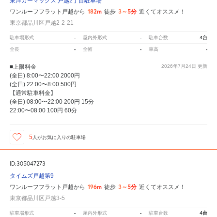
東洋カーマックス 戸越2丁目駐車場
182m
3～5分
ワンルーフフラット戸越から
徒歩
近くてオススメ！
東京都品川区戸越2-2-21
-
-
4台
駐車場形式
屋内外形式
駐車台数
-
-
-
全長
全幅
車高
■上限料金
2026年7月24日
更新
(全日) 8:00〜22:00 2000円
(全日) 22:00〜8:00 500円
【通常駐車料金】
(全日) 08:00〜22:00 200円 15分
22:00〜08:00 100円 60分
5
人が
お気に入りの駐車場
ID:305047273
タイムズ戸越第9
196m
3～5分
ワンルーフフラット戸越から
徒歩
近くてオススメ！
東京都品川区戸越3-5
-
-
4台
駐車場形式
屋内外形式
駐車台数