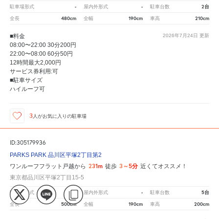
-
-
2台
駐車場形式
屋内外形式
駐車台数
480cm
190cm
210cm
全長
全幅
車高
■料金
2026年7月24日
更新
08:00〜22:00 30分200円
22:00〜08:00 60分50円
12時間最大2,000円
サービス券利用:可
■駐車サイズ
ハイルーフ可
3
人が
お気に入りの駐車場
ID:305179936
PARKS PARK 品川区平塚2丁目第2
231m
3～5分
ワンルーフフラット戸越から
徒歩
近くてオススメ！
東京都品川区平塚2丁目15-5
-
-
5台
駐車場形式
屋内外形式
駐車台数
500cm
190cm
200cm
全長
全幅
車高