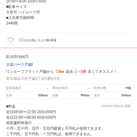
20:00〜8:00 100円 60分
■駐車サイズ
大型可 ハイルーフ可
■入出庫可能時間
24時間
17
人が
お気に入りの駐車場
ID:305138472
大栄パーク戸越I
128m
2～3分
ワンルーフフラット戸越から
徒歩
近くてオススメ！
東京都品川区戸越3丁目2番6付近
-
-
11台
駐車場形式
屋内外形式
駐車台数
500cm
190cm
200cm
全長
全幅
車高
■料金
2026年7月24日
更新
全日08:00〜22:00 20分/200円
全日22:00〜08:00 60分/100円
領収書即時発行
十円・五十円・百円・五百円硬貨と千円札が使用できます。
二千円札・五千円札・一万円札は、使用できません。