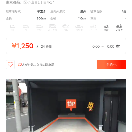
東京都品川区小山台1丁目4-17
平置き
屋外
1台
駐車場形式
屋内外形式
駐車台数
300cm
110cm
-
全長
全幅
車高
軽
コ
中型
ボックス
SUV
大型車
トラック
原付
バイク
¥1,250
/
24
0:00
～
0:00
空
時間
予約へ
20
人が
お気に入りの駐車場