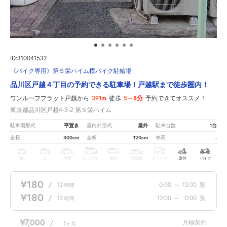
ID:310041532
《バイク専用》第５栄ハイム横バイク駐輪場
品川区戸越４丁目の予約できる駐車場！戸越駅まで徒歩圏内！
391m
5～8分
ワンルーフフラット戸越から
徒歩
予約できてオススメ！
東京都品川区戸越4-3-2 第５栄ハイム
平置き
屋外
1台
駐車場形式
屋内外形式
駐車台数
300cm
120cm
-
全長
全幅
車高
軽
コ
中型
ボックス
SUV
大型車
トラック
原付
バイク
¥180
/
12
0:00
～
12:00
契
時間
¥180
/
12
12:00
～
0:00
契
時間
¥7,000
月極契約
/
1
ヶ月