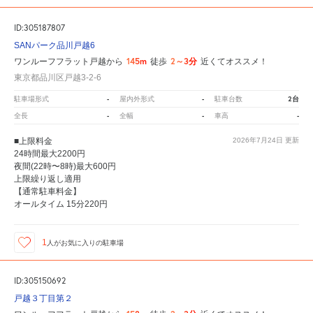
ID:305187807
SANパーク品川戸越6
145m
2～3分
ワンルーフフラット戸越から
徒歩
近くてオススメ！
東京都品川区戸越3-2-6
-
-
2台
駐車場形式
屋内外形式
駐車台数
-
-
-
全長
全幅
車高
■上限料金
2026年7月24日
更新
24時間最大2200円
夜間(22時〜8時)最大600円
上限繰り返し適用
【通常駐車料金】
オールタイム 15分220円
1
人が
お気に入りの駐車場
ID:305150692
戸越３丁目第２