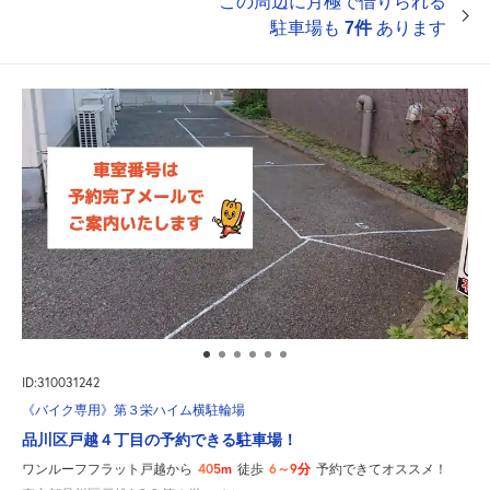
この周辺に月極で借りられる
駐車場も
7件
あります
ID:310031242
《バイク専用》第３栄ハイム横駐輪場
品川区戸越４丁目の予約できる駐車場！
405m
6～9分
ワンルーフフラット戸越から
徒歩
予約できてオススメ！