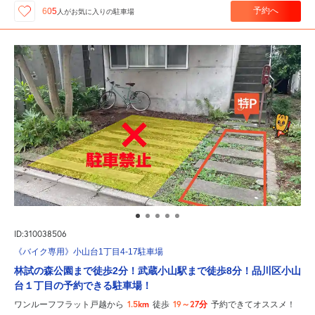
予約へ
605
人が
お気に入りの駐車場
ID:310038506
《バイク専用》小山台1丁目4-17駐車場
林試の森公園まで徒歩2分！武蔵小山駅まで徒歩8分！品川区小山
台１丁目の予約できる駐車場！
1.5km
19～27分
ワンルーフフラット戸越から
徒歩
予約できてオススメ！