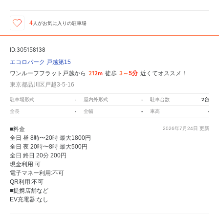
4
人が
お気に入りの駐車場
ID:305158138
エコロパーク 戸越第15
212m
3～5分
ワンルーフフラット戸越から
徒歩
近くてオススメ！
東京都品川区戸越3-5-16
-
-
2台
駐車場形式
屋内外形式
駐車台数
-
-
-
全長
全幅
車高
■料金
2026年7月24日
更新
全日 昼 8時〜20時 最大1800円
全日 夜 20時〜8時 最大500円
全日 終日 20分 200円
現金利用:可
電子マネー利用:不可
QR利用:不可
■提携店舗など
EV充電器:なし