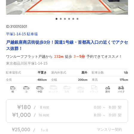
ID:310010301
平塚1-14-15 駐車場
戸越銀座商店街徒歩3分！国道1号線・首都高入口の近くでアクセ
ス抜群！
232m
3～5分
ワンルーフフラット戸越から
徒歩
予約できてオススメ！
東京都品川区平塚1-14-15
平置き
屋外
1台
駐車場形式
屋内外形式
駐車台数
480cm
200cm
175cm
全長
全幅
車高
軽
コ
中型
ボックス
SUV
大型車
トラック
原付
バイク
¥180
/
8
0:00
～
8:00
契
時間
¥1,000
/
16
8:00
～
0:00
契
時間
¥25,000
マンスリー契約
/
1
ヶ月