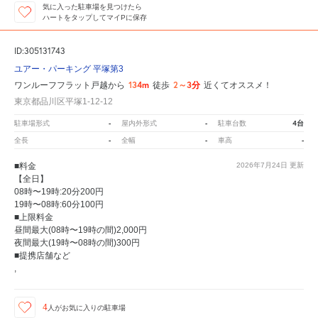
気に入った駐車場を見つけたら
ハートをタップしてマイPに保存
ID:305131743
ユアー・パーキング 平塚第3
134m
2～3分
ワンルーフフラット戸越から
徒歩
近くてオススメ！
東京都品川区平塚1-12-12
-
-
4台
駐車場形式
屋内外形式
駐車台数
-
-
-
全長
全幅
車高
■料金
2026年7月24日
更新
【全日】
08時〜19時:20分200円
19時〜08時:60分100円
■上限料金
昼間最大(08時〜19時の間)2,000円
夜間最大(19時〜08時の間)300円
■提携店舗など
,
4
人が
お気に入りの駐車場