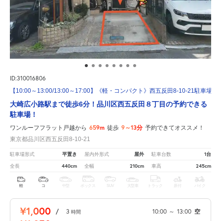
ID:310016806
【10:00～13:00/13:00～17:00】《軽・コンパクト》西五反田8-10-21駐車場
大崎広小路駅まで徒歩6分！品川区西五反田８丁目の予約できる
駐車場！
659m
9～13分
ワンルーフフラット戸越から
徒歩
予約できてオススメ！
東京都品川区西五反田8-10-21
平置き
屋外
1台
駐車場形式
屋内外形式
駐車台数
440cm
210cm
245cm
全長
全幅
車高
軽
コ
中型
ボックス
SUV
大型車
トラック
原付
バイク
¥1,000
/
3
10:00
～
13:00
空
時間