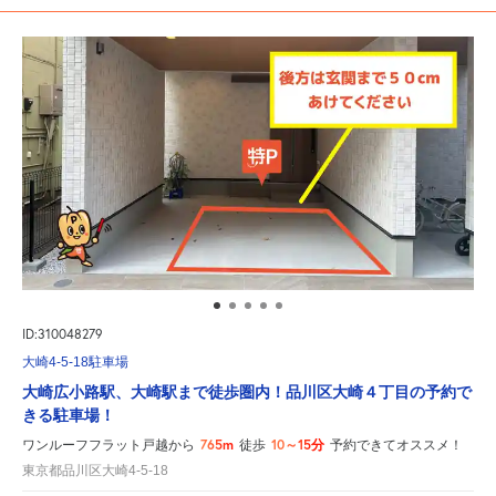
ID:310048279
大崎4-5-18駐車場
大崎広小路駅、大崎駅まで徒歩圏内！品川区大崎４丁目の予約で
きる駐車場！
765m
10～15分
ワンルーフフラット戸越から
徒歩
予約できてオススメ！
東京都品川区大崎4-5-18