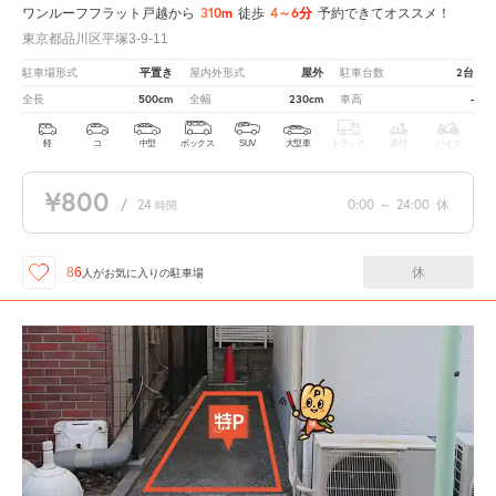
310m
4～6分
ワンルーフフラット戸越から
徒歩
予約できてオススメ！
東京都品川区平塚3-9-11
平置き
屋外
2台
駐車場形式
屋内外形式
駐車台数
500cm
230cm
-
全長
全幅
車高
軽
コ
中型
ボックス
SUV
大型車
トラック
原付
バイク
¥800
/
24
0:00
～
24:00
休
時間
休
86
人が
お気に入りの駐車場