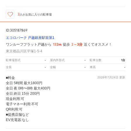
3
人が
お気に入りの駐車場
ID:305187869
エコロパーク 戸越銀座駅前第1
132m
2～3分
ワンルーフフラット戸越から
徒歩
近くてオススメ！
東京都品川区平塚1-5-4
-
-
1台
駐車場形式
屋内外形式
駐車台数
-
-
-
全長
全幅
車高
■料金
2026年7月24日
更新
全日 5時間 最大1800円
全日 夜 0時〜8時 最大400円
全日 終日 15分 200円
現金利用:可
電子マネー利用:不可
QR利用:可
■提携店舗など
EV充電器:なし