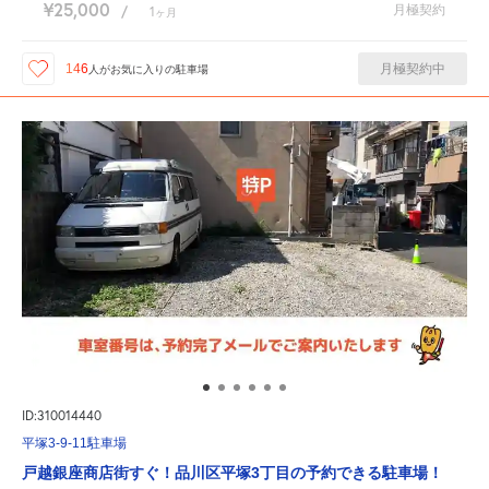
¥25,000
月極契約
/
1
ヶ月
月極契約中
146
人が
お気に入りの駐車場
ID:310014440
平塚3-9-11駐車場
戸越銀座商店街すぐ！品川区平塚3丁目の予約できる駐車場！