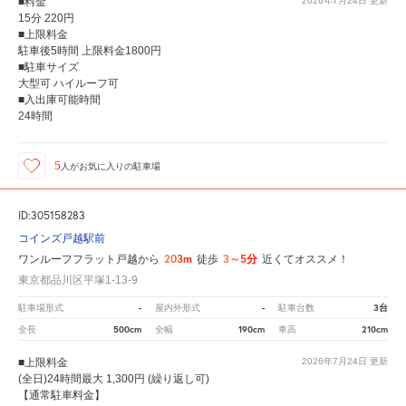
■料金
2026年7月24日
更新
15分 220円
■上限料金
駐車後5時間 上限料金1800円
■駐車サイズ
大型可 ハイルーフ可
■入出庫可能時間
24時間
5
人が
お気に入りの駐車場
ID:305158283
コインズ戸越駅前
203m
3～5分
ワンルーフフラット戸越から
徒歩
近くてオススメ！
東京都品川区平塚1-13-9
-
-
3台
駐車場形式
屋内外形式
駐車台数
500cm
190cm
210cm
全長
全幅
車高
■上限料金
2026年7月24日
更新
(全日)24時間最大 1,300円 (繰り返し可)
【通常駐車料金】