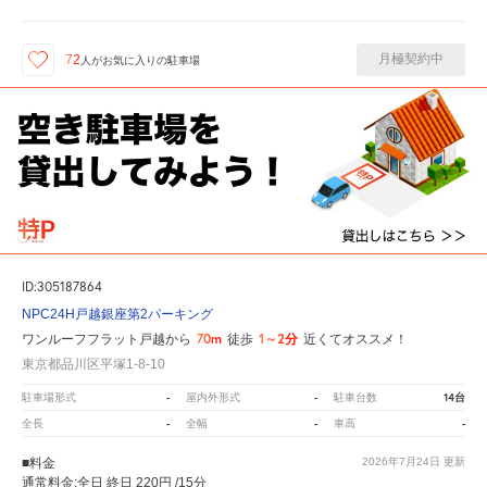
月極契約中
72
人が
お気に入りの駐車場
ID:305187864
NPC24H戸越銀座第2パーキング
70m
1～2分
ワンルーフフラット戸越から
徒歩
近くてオススメ！
東京都品川区平塚1-8-10
-
-
14台
駐車場形式
屋内外形式
駐車台数
-
-
-
全長
全幅
車高
■料金
2026年7月24日
更新
通常料金:全日 終日 220円 /15分