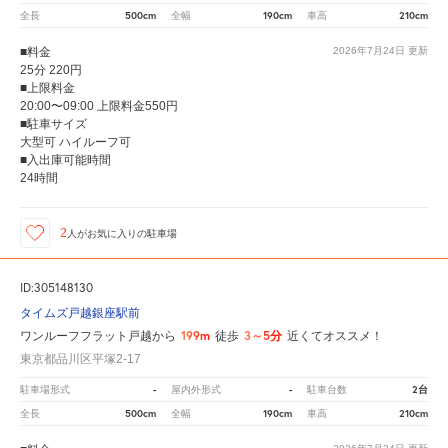
500cm
190cm
210cm
全長
全幅
車高
■料金
2026年7月24日
更新
25分 220円
■上限料金
20:00〜09:00 上限料金550円
■駐車サイズ
大型可 ハイルーフ可
■入出庫可能時間
24時間
2
人が
お気に入りの駐車場
ID:305148130
タイムズ戸越銀座駅前
199m
3～5分
ワンルーフフラット戸越から
徒歩
近くてオススメ！
東京都品川区平塚2-17
-
-
2台
駐車場形式
屋内外形式
駐車台数
500cm
190cm
210cm
全長
全幅
車高