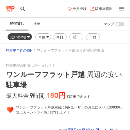
会員登録
駐車場貸出
時間貸し
月極
マップ
近い特P順
車種
今日
明日
日付
駐車場予約の特P
ワンルーフフラット戸越 近くの安い駐車場
駐車場が50件見つかりました！
ワンルーフフラット戸越
周辺の安い
駐車場
180円
9
時間
最大料金
で駐車できます
3303
ワンルーフフラット戸越周辺に特Pユーザーのお気に入りは
件。
気に入ったらマイPに保存しよう！