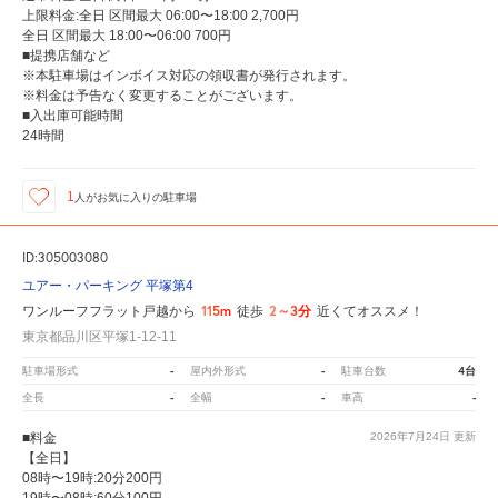
上限料金:全日 区間最大 06:00〜18:00 2,700円
全日 区間最大 18:00〜06:00 700円
■提携店舗など
※本駐車場はインボイス対応の領収書が発行されます。
※料金は予告なく変更することがございます。
■入出庫可能時間
24時間
1
人が
お気に入りの駐車場
ID:305003080
ユアー・パーキング 平塚第4
115m
2～3分
ワンルーフフラット戸越から
徒歩
近くてオススメ！
東京都品川区平塚1-12-11
-
-
4台
駐車場形式
屋内外形式
駐車台数
-
-
-
全長
全幅
車高
■料金
2026年7月24日
更新
【全日】
08時〜19時:20分200円