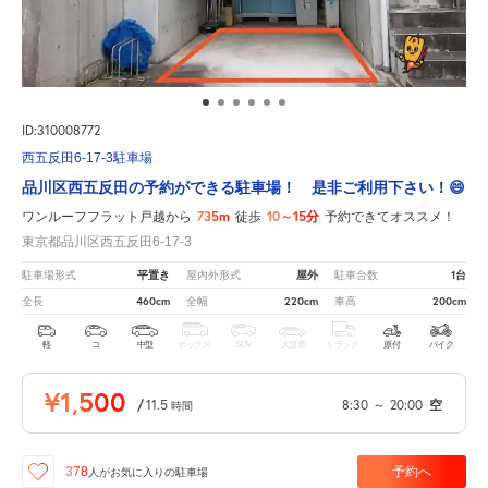
ID:310008772
西五反田6-17-3駐車場
品川区西五反田の予約ができる駐車場！ 是非ご利用下さい！😄
735m
10～15分
ワンルーフフラット戸越から
徒歩
予約できてオススメ！
東京都品川区西五反田6-17-3
平置き
屋外
1台
駐車場形式
屋内外形式
駐車台数
460cm
220cm
200cm
全長
全幅
車高
軽
コ
中型
ボックス
SUV
大型車
トラック
原付
バイク
¥1,500
/
11.5
8:30
～
20:00
空
時間
予約へ
378
人が
お気に入りの駐車場