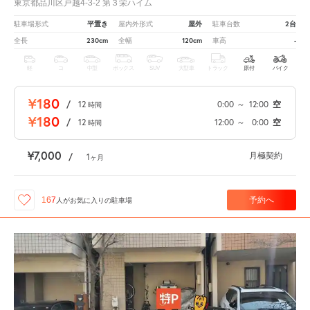
東京都品川区戸越4-3-2 第３栄ハイム
平置き
屋外
2台
駐車場形式
屋内外形式
駐車台数
230cm
120cm
-
全長
全幅
車高
軽
コ
中型
ボックス
SUV
大型車
トラック
原付
バイク
¥180
/
12
0:00
～
12:00
空
時間
¥180
/
12
12:00
～
0:00
空
時間
¥7,000
月極契約
/
1
ヶ月
予約へ
167
人が
お気に入りの駐車場