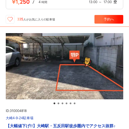
¥1,250
/
4
13:00
～
17:00
空
時間
予約へ
335
人が
お気に入りの駐車場
ID:310004818
大崎4-9-24駐車場
【大幅値下げ!!】大崎駅・五反田駅徒歩圏内でアクセス抜群♪