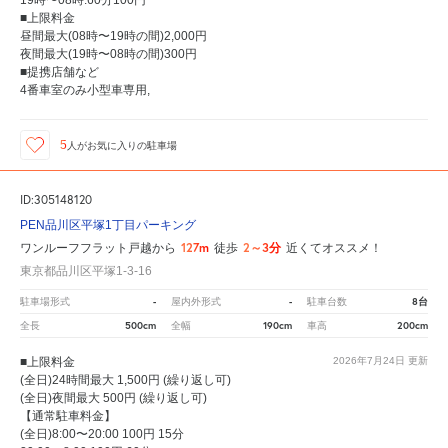
19時〜08時:60分100円
■上限料金
昼間最大(08時〜19時の間)2,000円
夜間最大(19時〜08時の間)300円
■提携店舗など
4番車室のみ小型車専用,
5
人が
お気に入りの駐車場
ID:305148120
PEN品川区平塚1丁目パーキング
127m
2～3分
ワンルーフフラット戸越から
徒歩
近くてオススメ！
東京都品川区平塚1-3-16
-
-
8台
駐車場形式
屋内外形式
駐車台数
500cm
190cm
200cm
全長
全幅
車高
■上限料金
2026年7月24日
更新
(全日)24時間最大 1,500円 (繰り返し可)
(全日)夜間最大 500円 (繰り返し可)
【通常駐車料金】
(全日)8:00〜20:00 100円 15分