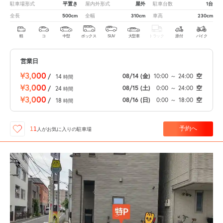
平置き
屋外
1台
駐車場形式
屋内外形式
駐車台数
500cm
310cm
230cm
全長
全幅
車高
軽
コ
中型
ボックス
SUV
大型車
トラック
原付
バイク
営業日
¥3,000
08/14
(金)
10:00
～
24:00
空
/
14
時間
¥3,000
08/15
(土)
0:00
～
24:00
空
/
24
時間
¥3,000
08/16
(日)
0:00
～
18:00
空
/
18
時間
予約へ
11
人が
お気に入りの駐車場