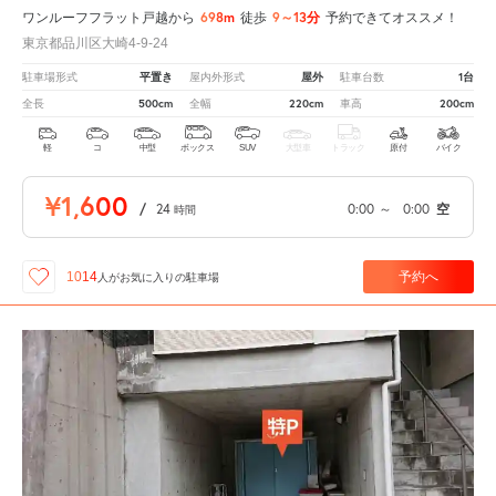
698m
9～13分
ワンルーフフラット戸越から
徒歩
予約できてオススメ！
東京都品川区大崎4-9-24
平置き
屋外
1台
駐車場形式
屋内外形式
駐車台数
500cm
220cm
200cm
全長
全幅
車高
軽
コ
中型
ボックス
SUV
大型車
トラック
原付
バイク
¥1,600
/
24
0:00
～
0:00
空
時間
予約へ
1014
人が
お気に入りの駐車場