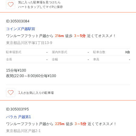
気に入った駐車場を見つけたら
ハートをタップしてマイPに保存
ID:305003084
コインズ戸越駅前
216m
3～5分
ワンルーフフラット戸越から
徒歩
近くてオススメ！
東京都品川区平塚1丁目13-9
-
-
3台
駐車場形式
屋内外形式
駐車台数
-
-
-
全長
全幅
車高
15分毎¥100
夜間(22:00～8:00)60分毎¥100
1
人が
お気に入りの駐車場
ID:305003195
パラカ 戸越第1
225m
3～5分
ワンルーフフラット戸越から
徒歩
近くてオススメ！
東京都品川区戸越2-1