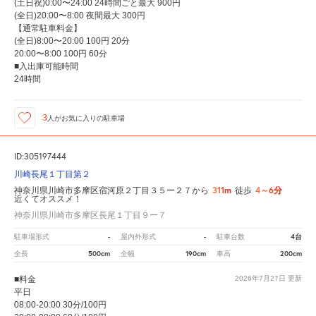
(土日祝)0:00〜24:00 24時間ごと最大 900円
(全日)20:00〜8:00 夜間最大 300円
【通常駐車料金】
(全日)8:00〜20:00 100円 20分
20:00〜8:00 100円 60分
■入出庫可能時間
24時間
3
人が
お気に入りの駐車場
ID:305197444
川崎長尾１丁目第２
311m
4～6分
神奈川県川崎市多摩区宿河原２丁目３５ー２７から
徒歩
近くてオススメ！
神奈川県川崎市多摩区長尾１丁目９ー７
-
-
4台
駐車場形式
屋内外形式
駐車台数
500cm
190cm
200cm
全長
全幅
車高
■料金
2026年7月27日
更新
平日
08:00-20:00 30分/100円