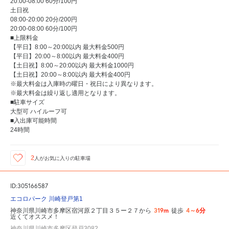
20:00-08:00 60分/100円
土日祝
08:00-20:00 20分/200円
20:00-08:00 60分/100円
■上限料金
【平日】8:00～20:00以内 最大料金500円
【平日】20:00～8:00以内 最大料金400円
【土日祝】8:00～20:00以内 最大料金1000円
【土日祝】20:00～8:00以内 最大料金400円
※最大料金は入庫時の曜日・祝日により異なります。
※最大料金は繰り返し適用となります。
■駐車サイズ
大型可 ハイルーフ可
■入出庫可能時間
24時間
2
人が
お気に入りの駐車場
ID:305166587
エコロパーク 川崎登戸第1
319m
4～6分
神奈川県川崎市多摩区宿河原２丁目３５ー２７から
徒歩
近くてオススメ！
神奈川県川崎市多摩区登戸3082