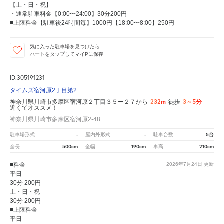
【土・日・祝】
・通常駐車料金【0:00〜24:00】30分200円
■上限料金【駐車後24時間毎】1000円【18:00〜8:00】250円
気に入った駐車場を見つけたら
ハートをタップしてマイPに保存
ID:305191231
タイムズ宿河原2丁目第2
232m
3～5分
神奈川県川崎市多摩区宿河原２丁目３５ー２７から
徒歩
近くてオススメ！
神奈川県川崎市多摩区宿河原2-48
-
-
5台
駐車場形式
屋内外形式
駐車台数
500cm
190cm
210cm
全長
全幅
車高
■料金
2026年7月24日
更新
平日
30分 200円
土・日・祝
30分 200円
■上限料金
平日