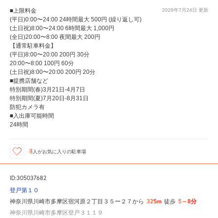
■上限料金
2026年7月24日
更新
(平日)0:00〜24:00 24時間最大 500円 (繰り返し可)
(土日祝)8:00〜24:00 6時間最大 1,000円
(全日)20:00〜8:00 夜間最大 200円
【通常駐車料金】
(平日)8:00〜20:00 200円 30分
20:00〜8:00 100円 60分
(土日祝)8:00〜20:00 200円 20分
■提携店舗など
特別期間(春)3月21日-4月7日
特別期間(夏)7月20日-8月31日
防犯カメラ有
■入出庫可能時間
24時間
8
人が
お気に入りの駐車場
ID:305037682
登戸第１０
325m
5～8分
神奈川県川崎市多摩区宿河原２丁目３５ー２７から
徒歩
神奈川県川崎市多摩区登戸３１１９