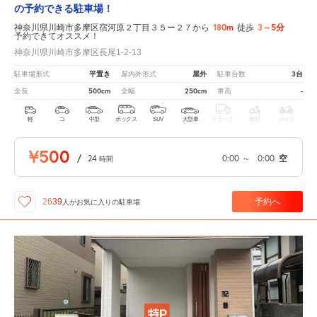
の予約できる駐車場！
180m
3～5分
神奈川県川崎市多摩区宿河原２丁目３５ー２７から
徒歩
予約できてオススメ！
神奈川県川崎市多摩区長尾1-2-13
平置き
屋外
3台
駐車場形式
屋内外形式
駐車台数
500cm
250cm
-
全長
全幅
車高
軽
コ
中型
ボックス
SUV
大型車
トラック
原付
バイク
¥500
/
24
0:00
～
0:00
空
時間
予約へ
2639
人が
お気に入りの駐車場