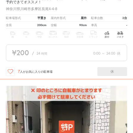
予約できてオススメ！
神奈川県川崎市多摩区長尾4-4-8
平置き
屋外
2台
駐車場形式
屋内外形式
駐車台数
200cm
90cm
-
全長
全幅
車高
軽
コ
中型
ボックス
SUV
大型車
トラック
原付
バイク
¥200
/
24
0:00
～
24:00
休
時間
休
7
人が
お気に入りの駐車場