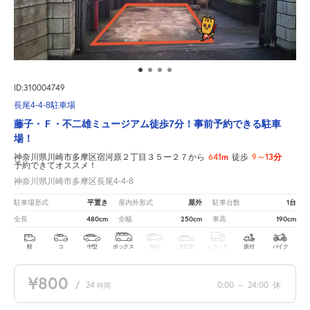
ID:310004749
長尾4-4-8駐車場
藤子・Ｆ・不二雄ミュージアム徒歩7分！事前予約できる駐車
場！
641m
9～13分
神奈川県川崎市多摩区宿河原２丁目３５ー２７から
徒歩
予約できてオススメ！
神奈川県川崎市多摩区長尾4-4-8
平置き
屋外
1台
駐車場形式
屋内外形式
駐車台数
480cm
250cm
190cm
全長
全幅
車高
軽
コ
中型
ボックス
SUV
大型車
トラック
原付
バイク
¥800
/
24
0:00
～
24:00
休
時間