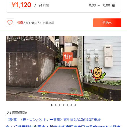
¥1,120
/
24
0:00
～
0:00
空
時間
予約へ
405
人が
お気に入りの駐車場
ID:310050836
【裏側】《軽・コンパクトカー専用》東生田2の13の25駐車場