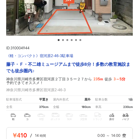
ID:310004944
《軽・コンパクト》宿河原2-46-3駐車場
藤子・Ｆ・不二雄ミュージアムまで徒歩8分！多数の教育施設ま
でも徒歩圏内♪
235m
3～5分
神奈川県川崎市多摩区宿河原２丁目３５ー２７から
徒歩
予約できてオススメ！
神奈川県川崎市多摩区宿河原2-46-3
平置き
屋外
1台
駐車場形式
屋内外形式
駐車台数
370cm
180cm
230cm
全長
全幅
車高
軽
コ
中型
ボックス
SUV
大型車
トラック
原付
バイク
¥410
/
14
0:00
～
14:00
空
時間