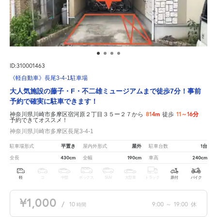
ID:310001463
《軽自動車》長尾3-4-1駐車場
大人気施設の藤子・F・不二雄ミュージアムまで徒歩7分！事前
予約で確実に駐車できます！
814m
11～16分
神奈川県川崎市多摩区宿河原２丁目３５ー２７から
徒歩
予約できてオススメ！
神奈川県川崎市多摩区長尾3-4-1
平置き
屋外
1台
駐車場形式
屋内外形式
駐車台数
430cm
190cm
240cm
全長
全幅
車高
軽
コ
中型
ボックス
SUV
大型車
トラック
原付
バイク
¥1,000
/
10
9:00
～
19:00
休
時間