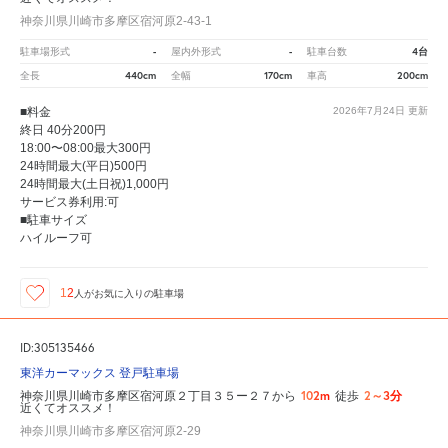
神奈川県川崎市多摩区宿河原2-43-1
-
-
4台
駐車場形式
屋内外形式
駐車台数
440cm
170cm
200cm
全長
全幅
車高
■料金
2026年7月24日
更新
終日 40分200円
18:00〜08:00最大300円
24時間最大(平日)500円
24時間最大(土日祝)1,000円
サービス券利用:可
■駐車サイズ
ハイルーフ可
12
人が
お気に入りの駐車場
ID:305135466
東洋カーマックス 登戸駐車場
102m
2～3分
神奈川県川崎市多摩区宿河原２丁目３５ー２７から
徒歩
近くてオススメ！
神奈川県川崎市多摩区宿河原2-29