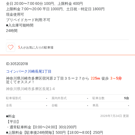
全日 20:00〜7:00 60分 100円、上限料金 400円
上限料金 7:00〜20:00 平日 1000円、土日祝・特定日 1800円
現金使用可
プリペイドカード利用:不可
■入出庫可能時間
24時間
5
人が
お気に入りの駐車場
ID:305202018
コインパーク川崎長尾1丁目
225m
3～5分
神奈川県川崎市多摩区宿河原２丁目３５ー２７から
徒歩
近くてオススメ！
神奈川県川崎市多摩区長尾1-4
-
-
5台
駐車場形式
屋内外形式
駐車台数
-
-
-
全長
全幅
車高
■料金
2026年7月24日
更新
【平日】
・通常駐車料金【0:00〜24:00】30分200円
■上限料金【駐車後24時間毎】500円【18:00〜8:00】250円