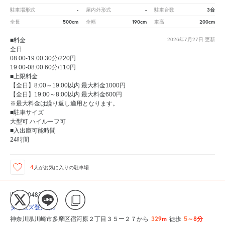
-
-
3台
駐車場形式
屋内外形式
駐車台数
500cm
190cm
200cm
全長
全幅
車高
■料金
2026年7月27日
更新
全日
08:00-19:00 30分/220円
19:00-08:00 60分/110円
■上限料金
【全日】8:00～19:00以内 最大料金1000円
【全日】19:00～8:00以内 最大料金600円
※最大料金は繰り返し適用となります。
■駐車サイズ
大型可 ハイルーフ可
■入出庫可能時間
24時間
4
人が
お気に入りの駐車場
ID:305048252
タイムズ登戸第5
329m
5～8分
神奈川県川崎市多摩区宿河原２丁目３５ー２７から
徒歩