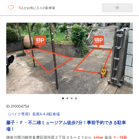
休
6
人が
お気に入りの駐車場
ID:310004754
《バイク専用》長尾4-4-8駐車場
藤子・Ｆ・不二雄ミュージアム徒歩7分！事前予約できる駐車
場！
646m
9～13分
神奈川県川崎市多摩区宿河原２丁目３５ー２７から
徒歩