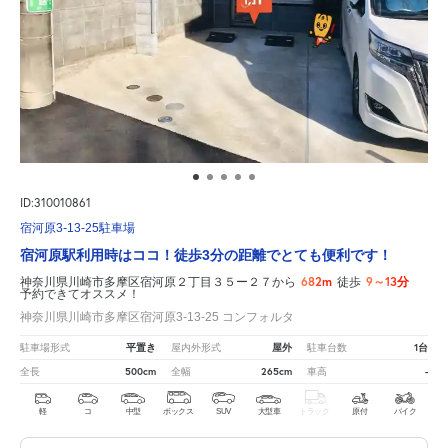
ID:310010861
宿河原3-13-25駐車場
宿河原駅利用時はココ！徒歩3分の距離でとても便利です！
682m
9～13分
神奈川県川崎市多摩区宿河原２丁目３５ー２７から
徒歩
予約できてオススメ！
神奈川県川崎市多摩区宿河原3-13-25 コンフォルタ
平置き
屋外
1台
駐車場形式
屋内外形式
駐車台数
500cm
265cm
-
全長
全幅
車高
軽
コ
中型
ボックス
SUV
大型車
トラック
原付
バイク