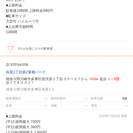
30分 220円
■上限料金
駐車後24時間 上限料金990円
■駐車サイズ
大型可 ハイルーフ可
■入出庫可能時間
24時間
4
人が
お気に入りの駐車場
ID:305166558
長尾1丁目第2東都パーク
182m
3～5分
神奈川県川崎市多摩区宿河原２丁目３５ー２７から
徒歩
近くてオススメ！
神奈川県川崎市多摩区長尾1-1
-
-
5台
駐車場形式
屋内外形式
駐車台数
-
-
-
全長
全幅
車高
■上限料金
2026年7月24日
更新
(平日)昼間最大 700円
(平日)夜間最大 300円
(土日祝)昼間最大 1,800円