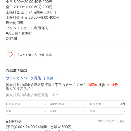
全日 8:00〜20:00 40分 200円
全日 20:00〜8:00 60分 100円
上限料金 全日 24時間毎 1200円
上限料金 全日 20:00〜8:00 400円
現金使用可
プリペイドカード利用:不可
■入出庫可能時間
24時間
6
人が
お気に入りの駐車場
ID:305181803
ウェルカムパーク長尾1丁目第二
287m
4～6分
神奈川県川崎市多摩区宿河原２丁目３５ー２７から
徒歩
近くてオススメ！
神奈川県川崎市多摩区長尾1-18-6
-
-
6台
駐車場形式
屋内外形式
駐車台数
-
-
-
全長
全幅
車高
■上限料金
2026年7月24日
更新
(平日)0:00〜24:00 24時間ごと最大 500円