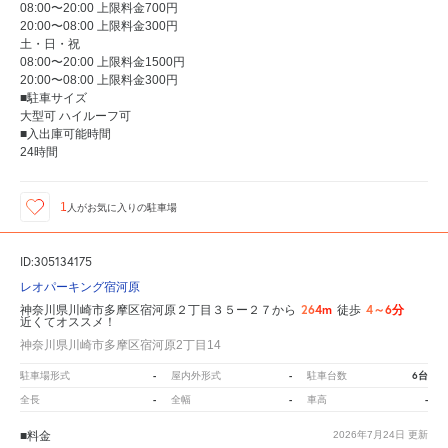
08:00〜20:00 上限料金700円
20:00〜08:00 上限料金300円
土・日・祝
08:00〜20:00 上限料金1500円
20:00〜08:00 上限料金300円
■駐車サイズ
大型可 ハイルーフ可
■入出庫可能時間
24時間
1
人が
お気に入りの駐車場
ID:305134175
レオパーキング宿河原
264m
4～6分
神奈川県川崎市多摩区宿河原２丁目３５ー２７から
徒歩
近くてオススメ！
神奈川県川崎市多摩区宿河原2丁目14
-
-
6台
駐車場形式
屋内外形式
駐車台数
-
-
-
全長
全幅
車高
■料金
2026年7月24日
更新