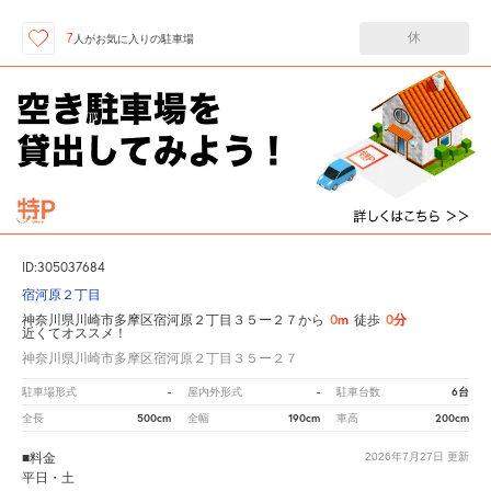
休
7
人が
お気に入りの駐車場
ID:305037684
宿河原２丁目
0m
0分
神奈川県川崎市多摩区宿河原２丁目３５ー２７から
徒歩
近くてオススメ！
神奈川県川崎市多摩区宿河原２丁目３５ー２７
-
-
6台
駐車場形式
屋内外形式
駐車台数
500cm
190cm
200cm
全長
全幅
車高
■料金
2026年7月27日
更新
平日・土