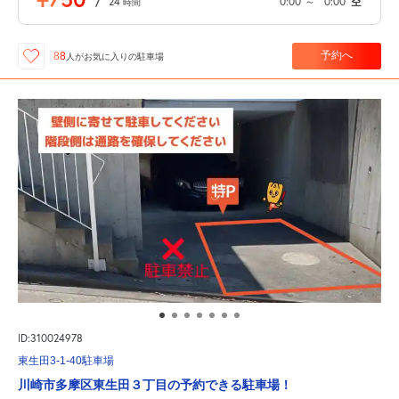
/
24
0:00
～
0:00
空
時間
予約へ
88
人が
お気に入りの駐車場
ID:310024978
東生田3-1-40駐車場
川崎市多摩区東生田３丁目の予約できる駐車場！