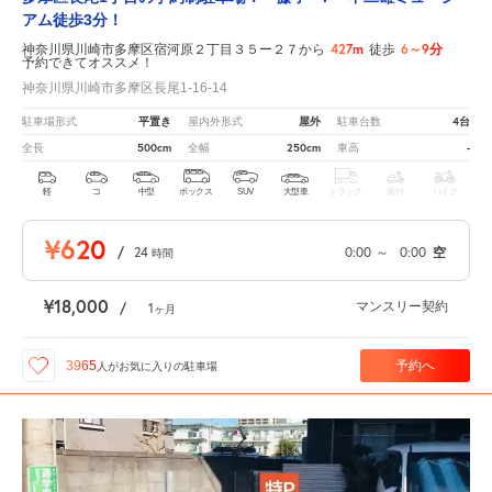
アム徒歩3分！
427m
6～9分
神奈川県川崎市多摩区宿河原２丁目３５ー２７から
徒歩
予約できてオススメ！
神奈川県川崎市多摩区長尾1-16-14
平置き
屋外
4台
駐車場形式
屋内外形式
駐車台数
500cm
250cm
-
全長
全幅
車高
軽
コ
中型
ボックス
SUV
大型車
トラック
原付
バイク
¥620
/
24
0:00
～
0:00
空
時間
¥18,000
マンスリー契約
/
1
ヶ月
予約へ
3965
人が
お気に入りの駐車場