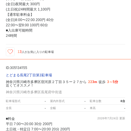
(全日)夜間最大 300円
(土日祝)24時間最大 1,100円
【通常駐車料金】
(全日)8:00〜22:00 200円 40分
22:00〜翌8:00 100円 60分
■入出庫可能時間
24時間
13
人が
お気に入りの駐車場
ID:305134155
とどまる長尾2丁目第1駐車場
223m
3～5分
神奈川県川崎市多摩区宿河原２丁目３５ー２７から
徒歩
近くてオススメ！
神奈川県川崎市多摩区長尾府中街道
-
-
8台
駐車場形式
屋内外形式
駐車台数
-
-
-
全長
全幅
車高
■料金
2026年7月24日
更新
平日 7:00〜20:00 30分 200円
土日祝・特定日 7:00〜20:00 20分 200円