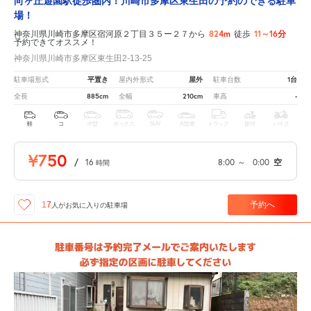
向ヶ丘遊園駅徒歩圏内！川崎市多摩区東生田の予約のできる駐車
場！
824m
11～16分
神奈川県川崎市多摩区宿河原２丁目３５ー２７から
徒歩
予約できてオススメ！
神奈川県川崎市多摩区東生田2-13-25
平置き
屋外
1台
駐車場形式
屋内外形式
駐車台数
885cm
210cm
-
全長
全幅
車高
軽
コ
中型
ボックス
SUV
大型車
トラック
原付
バイク
¥750
/
16
8:00
～
0:00
空
時間
予約へ
17
人が
お気に入りの駐車場