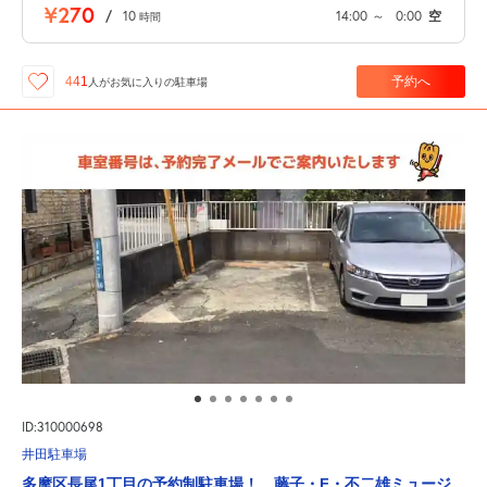
¥270
/
10
14:00
～
0:00
空
時間
予約へ
441
人が
お気に入りの駐車場
ID:310000698
井田駐車場
多摩区長尾1丁目の予約制駐車場！ 藤子・F・不二雄ミュージ