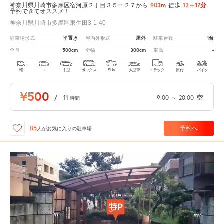
903m
12～17分
神奈川県川崎市多摩区宿河原２丁目３５ー２７から
徒歩
予約できてオススメ！
神奈川県川崎市多摩区東生田3-1-40
平置き
屋外
1台
駐車場形式
屋内外形式
駐車台数
500cm
300cm
-
全長
全幅
車高
軽
コ
中型
ボックス
SUV
大型車
トラック
原付
バイク
¥500
/
11
9:00
～
20:00
空
時間
予約へ
85
人が
お気に入りの駐車場