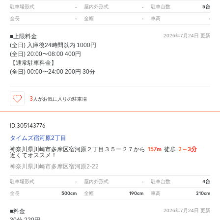
-
-
5台
駐車場形式
屋内外形式
駐車台数
-
-
-
全長
全幅
車高
■上限料金
2026年7月24日
更新
(全日) 入庫後24時間以内 1000円
(全日) 20:00〜08:00 400円
【通常駐車料金】
(全日) 00:00〜24:00 200円 30分
3
人が
お気に入りの駐車場
ID:305143776
タイムズ宿河原2丁目
157m
2～3分
神奈川県川崎市多摩区宿河原２丁目３５ー２７から
徒歩
近くてオススメ！
神奈川県川崎市多摩区宿河原2-22
-
-
4台
駐車場形式
屋内外形式
駐車台数
500cm
190cm
210cm
全長
全幅
車高
■料金
2026年7月24日
更新