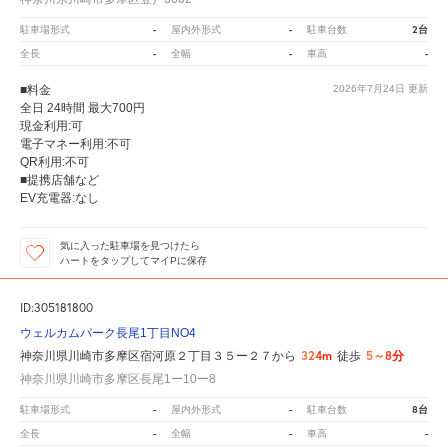
-
-
2台
駐車場形式
屋内外形式
駐車台数
-
-
-
全長
全幅
車高
■料金
2026年7月24日
更新
全日 24時間 最大700円
現金利用:可
電子マネー利用:不可
QR利用:不可
■提携店舗など
EV充電器:なし
気に入った駐車場を見つけたら
ハートをタップしてマイPに保存
ID:305181800
ウェルカムパーク長尾1丁目NO4
324m
5～8分
神奈川県川崎市多摩区宿河原２丁目３５ー２７から
徒歩
神奈川県川崎市多摩区長尾1ー10ー8
-
-
8台
駐車場形式
屋内外形式
駐車台数
-
-
-
全長
全幅
車高