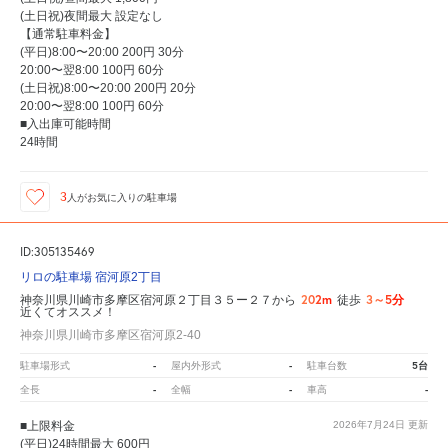
(土日祝)夜間最大 設定なし
【通常駐車料金】
(平日)8:00〜20:00 200円 30分
20:00〜翌8:00 100円 60分
(土日祝)8:00〜20:00 200円 20分
20:00〜翌8:00 100円 60分
■入出庫可能時間
24時間
3
人が
お気に入りの駐車場
ID:305135469
リロの駐車場 宿河原2丁目
202m
3～5分
神奈川県川崎市多摩区宿河原２丁目３５ー２７から
徒歩
近くてオススメ！
神奈川県川崎市多摩区宿河原2-40
-
-
5台
駐車場形式
屋内外形式
駐車台数
-
-
-
全長
全幅
車高
■上限料金
2026年7月24日
更新
(平日)24時間最大 600円