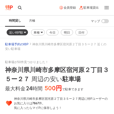
会員登録
駐車場貸出
時間貸し
月極
マップ
近い特P順
車種
今日
明日
日付
駐車場予約の特P
神奈川県川崎市多摩区宿河原２丁目３５ー２７ 近くの
安い駐車場
駐車場が50件見つかりました！
神奈川県川崎市多摩区宿河原２丁目３
５ー２７
周辺の安い
駐車場
500円
24
時間
最大料金
で駐車できます
神奈川県川崎市多摩区宿河原２丁目３５ー２７周辺に特Pユーザーの
7867
お気に入りは
件。
気に入ったらマイPに保存しよう！