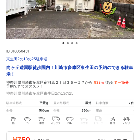
ID:310050451
東生田2の13の25駐車場
向ヶ丘遊園駅徒歩圏内！川崎市多摩区東生田の予約のできる駐車
場！
833m
11～16分
神奈川県川崎市多摩区宿河原２丁目３５ー２７から
徒歩
予約できてオススメ！
神奈川県川崎市多摩区東生田2の13の25
平置き
屋外
2台
駐車場形式
屋内外形式
駐車台数
500cm
250cm
-
全長
全幅
車高
軽
コ
中型
ボックス
SUV
大型車
トラック
原付
バイク
¥750