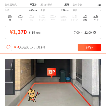
駐車場形式
平置き
屋内外形式
屋外
駐車台数
1台
全長
460cm
全幅
220cm
車高
-
軽
コ
中型
ボックス
SUV
大型車
トラック
原付
バイク
¥1,370
/
15
7:00
～
22:00
空
時間
予約へ
654
人が
お気に入りの駐車場