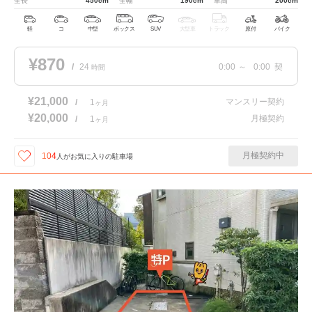
全長
450cm
全幅
190cm
車高
200cm
軽
コ
中型
ボックス
SUV
大型車
トラック
原付
バイク
¥870
/
24
0:00
～
0:00
契
時間
¥21,000
マンスリー契約
/
1
ヶ月
¥20,000
月極契約
/
1
ヶ月
月極契約中
104
人が
お気に入りの駐車場