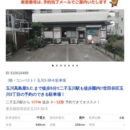
ID:310018489
《軽・コンパクト》玉川3-38-6 駐車場
玉川高島屋S.C.まで徒歩5分!!二子玉川駅も徒歩圏内!!世田谷区玉
川3丁目の予約のできる駐車場！
二子玉川駅から
637m
徒歩
8～12分
予約できてオススメ！
東京都世田谷区玉川3-38-6
駐車場形式
平置き
屋内外形式
屋外
駐車台数
2台
全長
440cm
全幅
230cm
車高
-