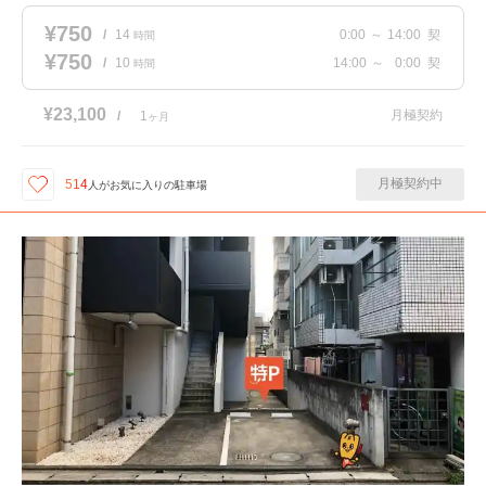
¥750
/
14
0:00
～
14:00
契
時間
¥750
/
10
14:00
～
0:00
契
時間
¥23,100
月極契約
/
1
ヶ月
月極契約中
514
人が
お気に入りの駐車場