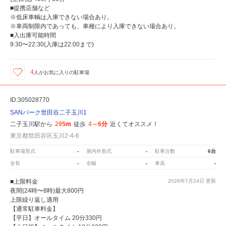
■提携店舗など
※低床車輌は入庫できない場合あり。
※車両制限内であっても、車種により入庫できない場合あり。
■入出庫可能時間
9:30〜22:30(入庫は22:00まで)
4
人が
お気に入りの駐車場
ID:305028770
SANパーク世田谷二子玉川1
二子玉川駅から
295m
徒歩
4～6分
近くてオススメ！
東京都世田谷区玉川2-4-6
駐車場形式
-
屋内外形式
-
駐車台数
6台
全長
-
全幅
-
車高
-
■上限料金
2026年7月24日
更新
夜間(24時〜8時)最大800円
上限繰り返し適用
【通常駐車料金】
【平日】オールタイム 20分330円