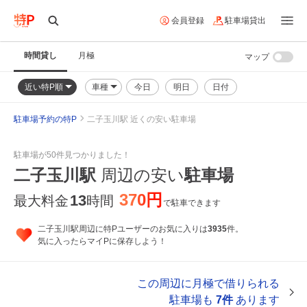
会員登録
駐車場貸出
時間貸し
月極
マップ
近い特P順
車種
今日
明日
日付
駐車場予約の特P
二子玉川駅 近くの安い駐車場
駐車場が50件見つかりました！
二子玉川駅
周辺の安い
駐車場
370円
13
最大料金
時間
で駐車できます
二子玉川駅周辺に特Pユーザーのお気に入りは
3935
件。
気に入ったらマイPに保存しよう！
この周辺に月極で借りられる
駐車場も
7件
あります