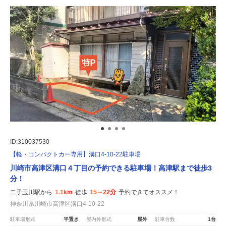
ID:310037530
【軽・コンパクトカー専用】溝口4-10-22駐車場
川崎市高津区溝口４丁目の予約できる駐車場！高津駅まで徒歩3
分！
二子玉川駅から
1.1km
徒歩
15～22分
予約できてオススメ！
神奈川県川崎市高津区溝口4-10-22
駐車場形式
平置き
屋内外形式
屋外
駐車台数
1台