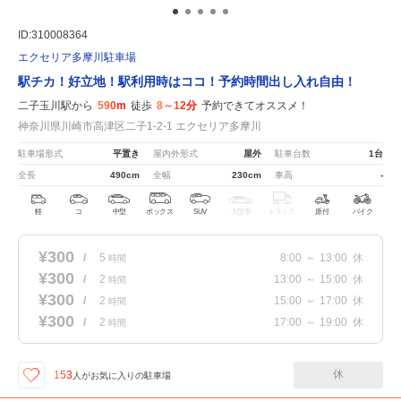
ID:310008364
エクセリア多摩川駐車場
駅チカ！好立地！駅利用時はココ！予約時間出し入れ自由！
二子玉川駅から
590m
徒歩
8～12分
予約できてオススメ！
神奈川県川崎市高津区二子1-2-1 エクセリア多摩川
駐車場形式
平置き
屋内外形式
屋外
駐車台数
1台
全長
490cm
全幅
230cm
車高
-
軽
コ
中型
ボックス
SUV
大型車
トラック
原付
バイク
¥300
/
5
8:00
～
13:00
休
時間
¥300
/
2
13:00
～
15:00
休
時間
¥300
/
2
15:00
～
17:00
休
時間
¥300
/
2
17:00
～
19:00
休
時間
休
153
人が
お気に入りの駐車場