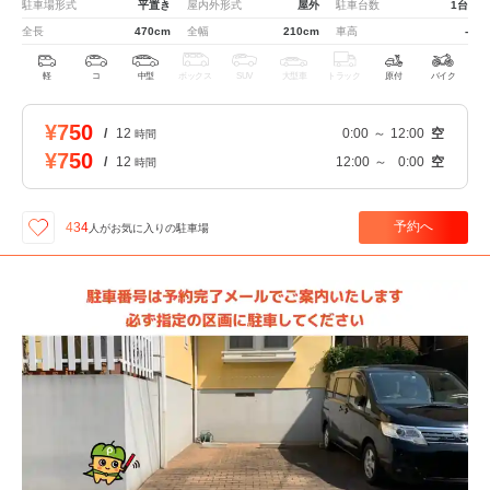
駐車場形式
平置き
屋内外形式
屋外
駐車台数
1台
全長
470cm
全幅
210cm
車高
-
軽
コ
中型
ボックス
SUV
大型車
トラック
原付
バイク
¥750
/
12
0:00
～
12:00
空
時間
¥750
/
12
12:00
～
0:00
空
時間
予約へ
434
人が
お気に入りの駐車場