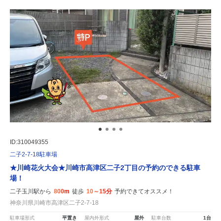
ID:310049355
二子2-7-18駐車場
★川崎花火大会★川崎市高津区二子2丁目の予約のできる駐車
場！
二子玉川駅から
800m
徒歩
10～15分
予約できてオススメ！
神奈川県川崎市高津区二子2-7-18
駐車場形式
平置き
屋内外形式
屋外
駐車台数
1台