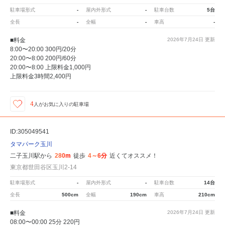
駐車場形式
-
屋内外形式
-
駐車台数
5台
全長
-
全幅
-
車高
-
■料金
2026年7月24日
更新
8:00〜20:00 300円/20分
20:00〜8:00 200円/60分
20:00〜8:00 上限料金1,000円
上限料金3時間2,400円
4
人が
お気に入りの駐車場
ID:305049541
タマパーク玉川
二子玉川駅から
280m
徒歩
4～6分
近くてオススメ！
東京都世田谷区玉川2-14
駐車場形式
-
屋内外形式
-
駐車台数
14台
全長
500cm
全幅
190cm
車高
210cm
■料金
2026年7月24日
更新
08:00〜00:00 25分 220円