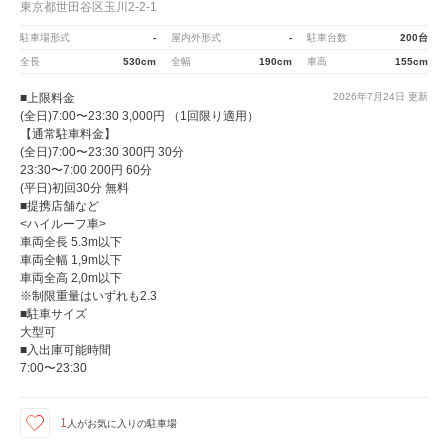
東京都世田谷区玉川2-2-1
駐車場形式
-
屋内外形式
-
駐車台数
200台
全長
530cm
全幅
190cm
車高
155cm
■上限料金
2026年7月24日
更新
(全日)7:00〜23:30 3,000円 （1回限り適用）
【通常駐車料金】
(全日)7:00〜23:30 300円 30分
23:30〜7:00 200円 60分
(平日)初回30分 無料
■提携店舗など
<ハイルーフ車>
車両全長 5.3m以下
車両全幅 1,9m以下
車両全高 2,0m以下
※制限重量はいずれも2.3
■駐車サイズ
大型可
■入出庫可能時間
7:00〜23:30
1
人が
お気に入りの駐車場