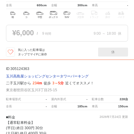
全長
600cm
全幅
300cm
車高
-
軽
コ
中型
ボックス
SUV
大型車
トラック
原付
バイク
¥6,000
/
9
9:00
～
18:00
休
時間
気に入った駐車場は
休
タップでマイPに保存
ID:305124363
玉川高島屋ショッピングセンタータワーパーキング
二子玉川駅から
234m
徒歩
3～5分
近くてオススメ！
東京都世田谷区玉川3丁目25-15
駐車場形式
-
屋内外形式
-
駐車台数
228台
全長
-
全幅
185cm
車高
150cm
■料金
2026年7月24日
更新
【通常駐車料金】
(平日) 終日 300円 30分
(土日祝) 終日 400円 30分