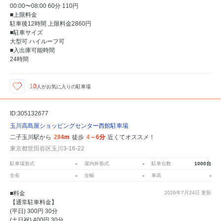
00:00〜08:00 60分 110円
■上限料金
駐車後12時間 上限料金2860円
■駐車サイズ
大型可 ハイルーフ可
■入出庫可能時間
24時間
10
人が
お気に入りの駐車場
ID:305132677
玉川高島屋ショッピングセンター西館駐車場
二子玉川駅から
284m
徒歩
4～6分
近くてオススメ！
東京都世田谷区玉川3-16-22
駐車場形式
-
屋内外形式
-
駐車台数
1000台
全長
-
全幅
-
車高
-
■料金
2026年7月24日
更新
【通常駐車料金】
(平日) 300円 30分
(土日祝) 400円 30分