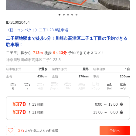
ID:310020454
《軽・コンパクト》二子1-23-8駐車場
二子新地駅まで徒歩5分！川崎市高津区二子１丁目の予約できる
駐車場！
二子玉川駅から
713m
徒歩
9～13分
予約できてオススメ！
神奈川県川崎市高津区二子1-23-8
駐車場形式
平置き
屋内外形式
屋外
駐車台数
1台
全長
430cm
全幅
170cm
車高
200cm
軽
コ
中型
ボックス
SUV
大型車
トラック
原付
バイク
¥370
/
13
0:00
～
13:00
空
時間
¥370
/
11
13:00
～
0:00
空
時間
予約へ
273
人が
お気に入りの駐車場