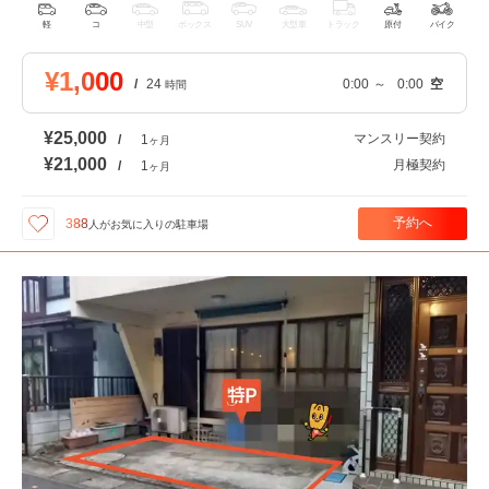
軽
コ
中型
ボックス
SUV
大型車
トラック
原付
バイク
¥1,000
/
24
0:00
～
0:00
空
時間
¥25,000
マンスリー契約
/
1
ヶ月
¥21,000
月極契約
/
1
ヶ月
予約へ
388
人が
お気に入りの駐車場