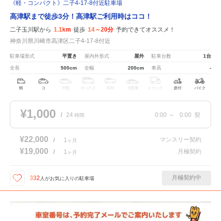
《軽・コンパクト》二子4-17-8付近駐車場
高津駅まで徒歩3分！高津駅ご利用時はココ！
二子玉川駅から
1.1km
徒歩
14～20分
予約できてオススメ！
神奈川県川崎市高津区二子4-17-8付近
駐車場形式
平置き
屋内外形式
屋外
駐車台数
1台
全長
500cm
全幅
200cm
車高
-
軽
コ
中型
ボックス
SUV
大型車
トラック
原付
バイク
¥1,000
/
24
0:00
～
0:00
契
時間
¥22,000
マンスリー契約
/
1
ヶ月
¥19,000
月極契約
/
1
ヶ月
月極契約中
332
人が
お気に入りの駐車場