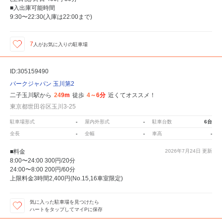
■入出庫可能時間
9:30〜22:30(入庫は22:00まで)
7
人が
お気に入りの駐車場
ID:305159490
パークジャパン 玉川第2
二子玉川駅から
249m
徒歩
4～6分
近くてオススメ！
東京都世田谷区玉川3-25
駐車場形式
-
屋内外形式
-
駐車台数
6台
全長
-
全幅
-
車高
-
■料金
2026年7月24日
更新
8:00〜24:00 300円/20分
24:00〜8:00 200円/60分
上限料金3時間2,400円(No.15,16車室限定)
気に入った駐車場を見つけたら
ハートをタップしてマイPに保存