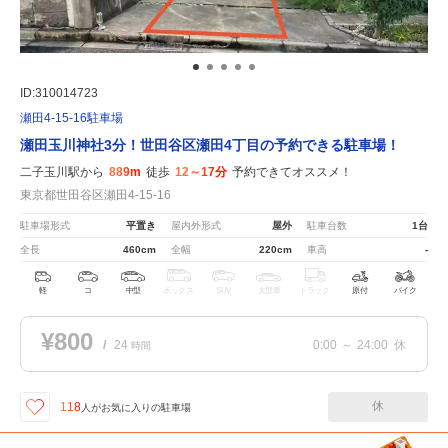
ID:310014723
瀬田4-15-16駐車場
瀬田玉川神社3分！世田谷区瀬田4丁目の予約できる駐車場！
二子玉川駅から
889m
徒歩
12～17分
予約できてオススメ！
東京都世田谷区瀬田4-15-16
駐車場形式
平置き
屋内外形式
屋外
駐車台数
1台
全長
460cm
全幅
220cm
車高
-
軽
コ
中型
ボックス
SUV
大型車
トラック
原付
バイク
¥800
/
24
0:00
～
24:00
休
時間
休
118
人が
お気に入りの駐車場