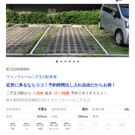
ID:310008494
ヴァンヴェール二子玉川駐車場
近所に来るならココ！予約時間出し入れ自由だからお得！
二子玉川駅から
1.2km
徒歩
15～22分
予約できてオススメ！
東京都世田谷区鎌田3-22-1 ヴァンヴェール二子玉川
駐車場形式
平置き
屋内外形式
屋外
駐車台数
3台
全長
470cm
全幅
230cm
車高
-
軽
コ
中型
ボックス
SUV
大型車
トラック
原付
バイク