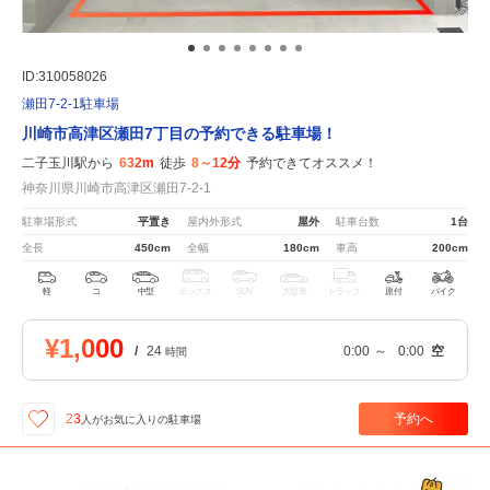
ID:310058026
瀬田7-2-1駐車場
川崎市高津区瀬田7丁目の予約できる駐車場！
二子玉川駅から
632m
徒歩
8～12分
予約できてオススメ！
神奈川県川崎市高津区瀬田7-2-1
駐車場形式
平置き
屋内外形式
屋外
駐車台数
1台
全長
450cm
全幅
180cm
車高
200cm
軽
コ
中型
ボックス
SUV
大型車
トラック
原付
バイク
¥1,000
/
24
0:00
～
0:00
空
時間
予約へ
23
人が
お気に入りの駐車場