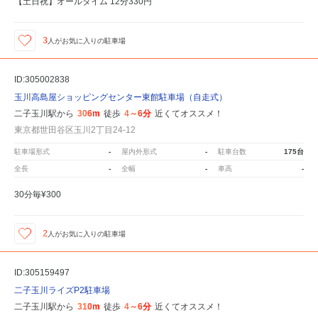
【土日祝】オールタイム 12分330円
3
人が
お気に入りの駐車場
ID:305002838
玉川高島屋ショッピングセンター東館駐車場（自走式）
二子玉川駅から
306m
徒歩
4～6分
近くてオススメ！
東京都世田谷区玉川2丁目24-12
駐車場形式
-
屋内外形式
-
駐車台数
175台
全長
-
全幅
-
車高
-
30分毎¥300
2
人が
お気に入りの駐車場
ID:305159497
二子玉川ライズP2駐車場
二子玉川駅から
310m
徒歩
4～6分
近くてオススメ！