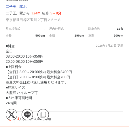
二子玉川駅北
二子玉川駅から
324m
徒歩
5～8分
東京都世田谷区玉川２丁目２５ー８
駐車場形式
-
屋内外形式
-
駐車台数
16台
全長
500cm
全幅
190cm
車高
200cm
■料金
2026年7月27日
更新
全日
08:00-20:00 10分/350円
20:00-08:00 10分/350円
■上限料金
【全日】8:00～20:00以内 最大料金3400円
【全日】20:00～8:00以内 最大料金700円
※最大料金は繰り返し適用となります。
■駐車サイズ
大型可 ハイルーフ可
■入出庫可能時間
24時間
4
人が
お気に入りの駐車場