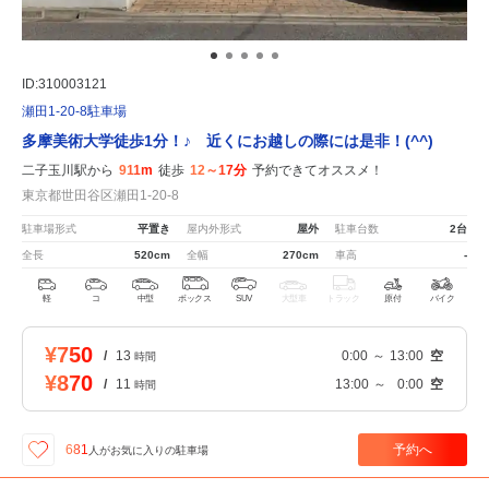
ID:310003121
瀬田1-20-8駐車場
多摩美術大学徒歩1分！♪ 近くにお越しの際には是非！(^^)
二子玉川駅から
911m
徒歩
12～17分
予約できてオススメ！
東京都世田谷区瀬田1-20-8
駐車場形式
平置き
屋内外形式
屋外
駐車台数
2台
全長
520cm
全幅
270cm
車高
-
軽
コ
中型
ボックス
SUV
大型車
トラック
原付
バイク
¥750
/
13
0:00
～
13:00
空
時間
¥870
/
11
13:00
～
0:00
空
時間
予約へ
681
人が
お気に入りの駐車場