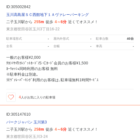
ID:305002842
玉川高島屋ＳＣ西館地下１Ａヴァレーパーキング
二子玉川駅から
255m
徒歩
4～6分
近くてオススメ！
東京都世田谷区玉川3丁目16-22
駐車場形式
-
屋内外形式
-
駐車台数
40台
全長
-
全幅
-
車高
-
一般のお客様¥2,000
ﾀｶｼﾏﾔのｸﾚｼﾞｯﾄｶｰﾄﾞ/S･Cｶｰﾄﾞ会員のお客様¥1,500
ｶｰｳｫｯｼｭ同時利用のお客様 無料
※駐車料金は別途｡
※ｳﾞｧﾚｰﾊﾟｰｷﾝｸﾞ利用のお客様は､駐車場無料1時間ｻｰﾋﾞｽ
4
人が
お気に入りの駐車場
ID:305147610
パークジャパン 玉川第3
二子玉川駅から
258m
徒歩
4～6分
近くてオススメ！
東京都世田谷区玉川3-24