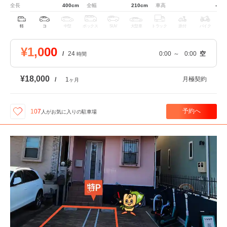
全長
400cm
全幅
210cm
車高
-
軽
コ
中型
ボックス
SUV
大型車
トラック
原付
バイク
¥1,000
/
24
0:00
～
0:00
空
時間
¥18,000
月極契約
/
1
ヶ月
予約へ
107
人が
お気に入りの駐車場