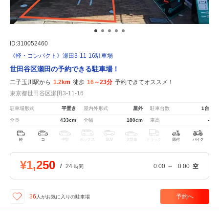
ID:310052460
《軽・コンパクト》瀬田3-11-16駐車場
世田谷区瀬田の予約できる駐車場！
二子玉川駅から
1.2km
徒歩
16～23分
予約できてオススメ！
東京都世田谷区瀬田3-11-16
駐車場形式
平置き
屋内外形式
屋外
駐車台数
1台
全長
433cm
全幅
180cm
車高
-
軽
コ
中型
ボックス
SUV
大型車
トラック
原付
バイク
¥1,250
/
24
0:00
～
0:00
空
時間
予約へ
36
人が
お気に入りの駐車場