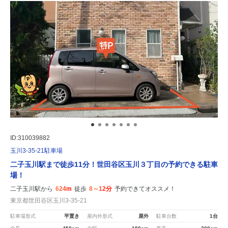
ID:310039882
玉川3-35-21駐車場
二子玉川駅まで徒歩11分！世田谷区玉川３丁目の予約できる駐車
場！
二子玉川駅から
624m
徒歩
8～12分
予約できてオススメ！
東京都世田谷区玉川3-35-21
駐車場形式
平置き
屋内外形式
屋外
駐車台数
1台