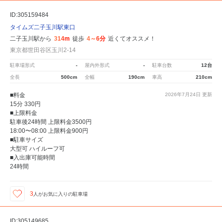
ID:305159484
タイムズ二子玉川駅東口
二子玉川駅から
314m
徒歩
4～6分
近くてオススメ！
東京都世田谷区玉川2-14
駐車場形式
-
屋内外形式
-
駐車台数
12台
全長
500cm
全幅
190cm
車高
210cm
■料金
2026年7月24日
更新
15分 330円
■上限料金
駐車後24時間 上限料金3500円
18:00〜08:00 上限料金900円
■駐車サイズ
大型可 ハイルーフ可
■入出庫可能時間
24時間
3
人が
お気に入りの駐車場
ID:305149685