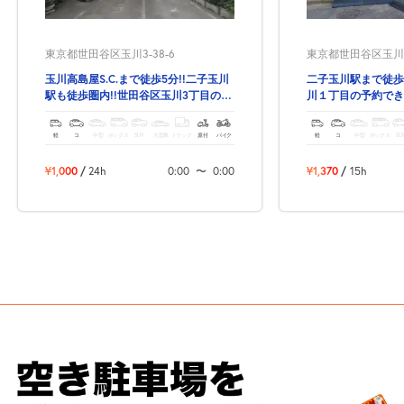
東京都世田谷区玉川3-38-6
東京都世田谷区玉川1-
玉川高島屋S.C.まで徒歩5分!!二子玉川
二子玉川駅まで徒歩
駅も徒歩圏内!!世田谷区玉川3丁目の予
川１丁目の予約でき
約のできる駐車場！
軽
コ
中型
ボックス
SUV
大型車
トラック
原付
バイク
軽
コ
中型
ボックス
SU
¥1,000
/
24h
0:00
〜
0:00
¥1,370
/
15h