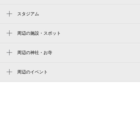
二子玉川駅
二子新地駅
スタジアム
駒沢オリンピック公園総合運動場
上野毛駅
토도로키 육상경기장
周辺の施設・スポット
高津駅
ふたこビール醸造所
todoroki athletics stadium
柳小路 南角
周辺の神社・お寺
uvanceとどろきスタジアム by fujitsu
諏訪神社
柳小路
uvance todoroki stadium by fujitsu
善宗寺
周辺のイベント
二子玉川西地区ふれあい広場
uvanceとどろきスタジアム
日本一自由な赤ちゃん&amp;kidsコンサート
solotime二子玉川
＆夏休み宿題音木育楽器ワークショップinた
まがわLOOP
麻布テーラー 二子玉川
FUTAKO BEER TERRACE（フタコ ビア
麻布テーラー 二子玉川 オーダースーツ
テラス）
ヴィヨン 二子玉川工房店
ピーターラビット（TM）と冒険しよう！キ
ャンペーン
futakotamagawa medical clinic
2026TOKYO共生社会 障害理解啓発キャラ