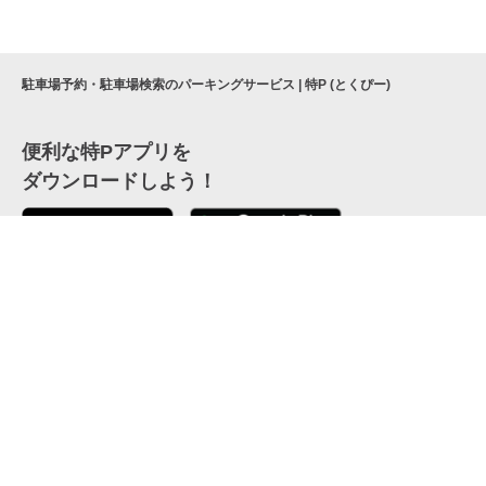
駐車場予約・駐車場検索のパーキングサービス | 特P (とくぴー)
便利な特Pアプリを
ダウンロードしよう！
ここから「インストール」して、便利な特Pアプリを
公式 X
GETしよう
公式 Facebook