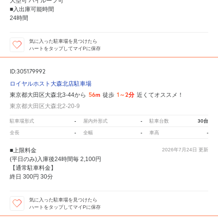
大型可 ハイルーフ可
■入出庫可能時間
24時間
気に入った駐車場を見つけたら
ハートをタップしてマイPに保存
ID:305179992
ロイヤルホスト大森北店駐車場
56m
1～2分
東京都大田区大森北3-44から
徒歩
近くてオススメ！
東京都大田区大森北2-20-9
-
-
30台
駐車場形式
屋内外形式
駐車台数
-
-
-
全長
全幅
車高
■上限料金
2026年7月24日
更新
(平日のみ)入庫後24時間毎 2,100円
【通常駐車料金】
終日 300円 30分
気に入った駐車場を見つけたら
ハートをタップしてマイPに保存