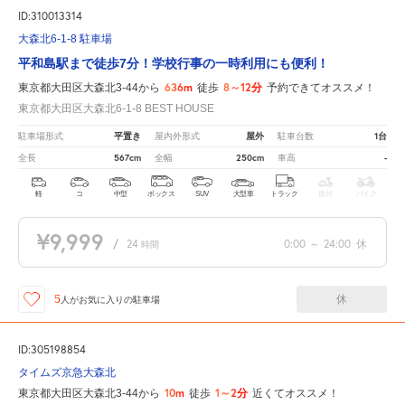
ID:310013314
大森北6-1-8 駐車場
平和島駅まで徒歩7分！学校行事の一時利用にも便利！
636m
8～12分
東京都大田区大森北3-44から
徒歩
予約できてオススメ！
東京都大田区大森北6-1-8 BEST HOUSE
平置き
屋外
1台
駐車場形式
屋内外形式
駐車台数
567cm
250cm
-
全長
全幅
車高
軽
コ
中型
ボックス
SUV
大型車
トラック
原付
バイク
¥9,999
/
24
0:00
～
24:00
休
時間
休
5
人が
お気に入りの駐車場
ID:305198854
タイムズ京急大森北
10m
1～2分
東京都大田区大森北3-44から
徒歩
近くてオススメ！