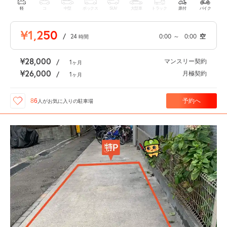
軽
コ
中型
ボックス
SUV
大型車
トラック
原付
バイク
¥1,250
/
24
0:00
～
0:00
空
時間
¥28,000
マンスリー契約
/
1
ヶ月
¥26,000
月極契約
/
1
ヶ月
予約へ
86
人が
お気に入りの駐車場