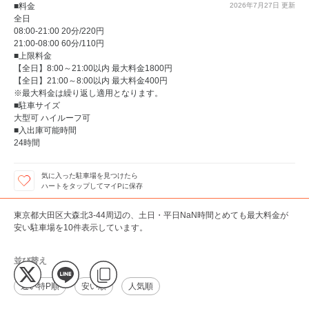
■料金
2026年7月27日
更新
全日
08:00-21:00 20分/220円
21:00-08:00 60分/110円
■上限料金
【全日】8:00～21:00以内 最大料金1800円
【全日】21:00～8:00以内 最大料金400円
※最大料金は繰り返し適用となります。
■駐車サイズ
大型可 ハイルーフ可
■入出庫可能時間
24時間
気に入った駐車場を見つけたら
ハートをタップしてマイPに保存
東京都大田区大森北3-44周辺の、土日・平日NaN時間とめても最大料金が
安い駐車場を10件表示しています。
並び替え
近い特P順
安い順
人気順