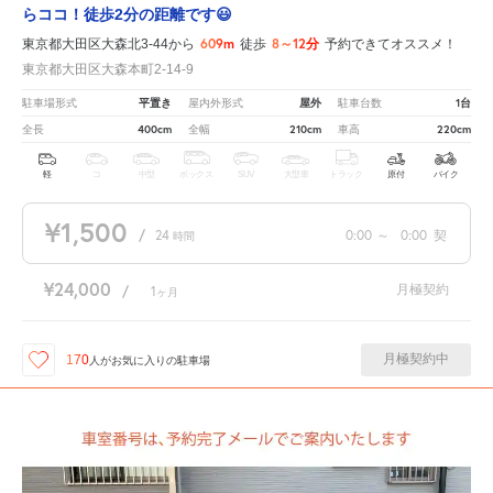
らココ！徒歩2分の距離です😃
609m
8～12分
東京都大田区大森北3-44から
徒歩
予約できてオススメ！
東京都大田区大森本町2-14-9
平置き
屋外
1台
駐車場形式
屋内外形式
駐車台数
400cm
210cm
220cm
全長
全幅
車高
軽
コ
中型
ボックス
SUV
大型車
トラック
原付
バイク
¥1,500
/
24
0:00
～
0:00
契
時間
¥24,000
月極契約
/
1
ヶ月
月極契約中
170
人が
お気に入りの駐車場