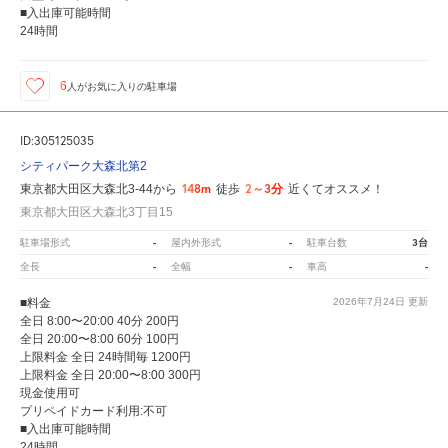
■入出庫可能時間
24時間
6
人が
お気に入りの駐車場
ID:305125035
シティパーク大森北第2
148m
2～3分
東京都大田区大森北3-44から
徒歩
近くてオススメ！
東京都大田区大森北3丁目15
-
-
3台
駐車場形式
屋内外形式
駐車台数
-
-
-
全長
全幅
車高
■料金
2026年7月24日
更新
全日 8:00〜20:00 40分 200円
全日 20:00〜8:00 60分 100円
上限料金 全日 24時間毎 1200円
上限料金 全日 20:00〜8:00 300円
現金使用可
プリペイドカード利用:不可
■入出庫可能時間
24時間