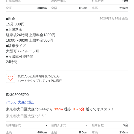
-
-
14台
駐車場形式
屋内外形式
駐車台数
500cm
190cm
210cm
全長
全幅
車高
■料金
2026年7月24日
更新
15分 330円
■上限料金
駐車後24時間 上限料金1800円
18:00〜08:00 上限料金500円
■駐車サイズ
大型可 ハイルーフ可
■入出庫可能時間
24時間
気に入った駐車場を見つけたら
ハートをタップしてマイPに保存
ID:305005700
パラカ 大森北第1
197m
3～5分
東京都大田区大森北3-44から
徒歩
近くてオススメ！
東京都大田区大森北3-5-1
-
-
5台
駐車場形式
屋内外形式
駐車台数
480cm
190cm
210cm
全長
全幅
車高