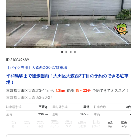
ID:310049689
【バイク専用】大森西2-20-27駐車場
平和島駅まで徒歩圏内！大田区大森西2丁目の予約のできる駐車
場！
1.2km
15～22分
東京都大田区大森北3-44から
徒歩
予約できてオススメ！
東京都大田区大森西2-20-27
平置き
屋外
3台
駐車場形式
屋内外形式
駐車台数
230cm
120cm
-
全長
全幅
車高
軽
コ
中型
ボックス
SUV
大型車
トラック
原付
バイク