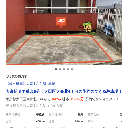
ID:310048788
《軽自動車》大森北4-2-3駐車場
大森駅まで徒歩6分！大田区大森北4丁目の予約のできる駐車場！
842m
11～16分
東京都大田区大森北3-44から
徒歩
予約できてオススメ！
東京都大田区大森北4-2-3 コペル大森
平置き
屋外
1台
駐車場形式
屋内外形式
駐車台数
400cm
300cm
-
全長
全幅
車高