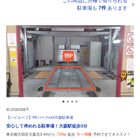
この周辺に月極で借りられる
駐車場も
7件
あります
ID:310035871
【ハイルーフ】FKパークicot大森駐車場
安心して停めれる駐車場！大森駅徒歩3分
737m
10～15分
東京都大田区大森北3-44から
徒歩
予約できてオススメ！