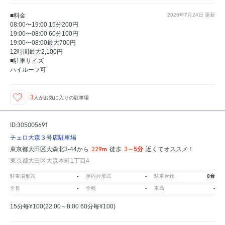
■料金
2026年7月24日
更新
08:00〜19:00 15分200円
19:00〜08:00 60分100円
19:00〜08:00最大700円
12時間最大2,100円
■駐車サイズ
ハイルーフ可
3
人が
お気に入りの駐車場
ID:305005691
チェロ大森３号店駐車場
229m
3～5分
東京都大田区大森北3-44から
徒歩
近くてオススメ！
東京都大田区大森本町1丁目4
-
-
8台
駐車場形式
屋内外形式
駐車台数
-
-
-
全長
全幅
車高
15分毎¥100(22:00～8:00 60分毎¥100)