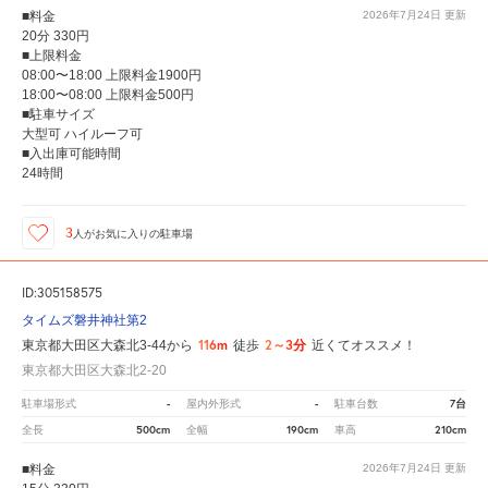
■料金
2026年7月24日
更新
20分 330円
■上限料金
08:00〜18:00 上限料金1900円
18:00〜08:00 上限料金500円
■駐車サイズ
大型可 ハイルーフ可
■入出庫可能時間
24時間
3
人が
お気に入りの駐車場
ID:305158575
タイムズ磐井神社第2
116m
2～3分
東京都大田区大森北3-44から
徒歩
近くてオススメ！
東京都大田区大森北2-20
-
-
7台
駐車場形式
屋内外形式
駐車台数
500cm
190cm
210cm
全長
全幅
車高
■料金
2026年7月24日
更新