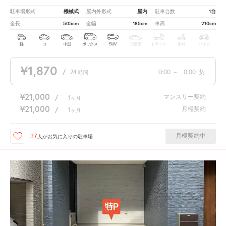
機械式
屋内
1台
駐車場形式
屋内外形式
駐車台数
505cm
185cm
210cm
全長
全幅
車高
軽
コ
中型
ボックス
SUV
大型車
トラック
原付
バイク
¥1,870
/
24
0:00
～
0:00
契
時間
¥21,000
マンスリー契約
/
1
ヶ月
¥21,000
月極契約
/
1
ヶ月
月極契約中
37
人が
お気に入りの駐車場