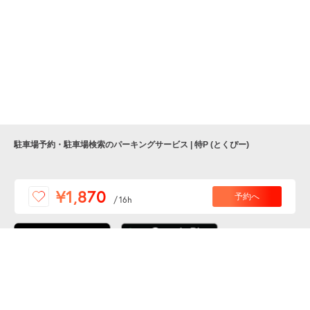
駐車場予約・駐車場検索のパーキングサービス | 特P (とくぴー)
便利な特Pアプリを
¥1,870
予約へ
/
16h
ダウンロードしよう！