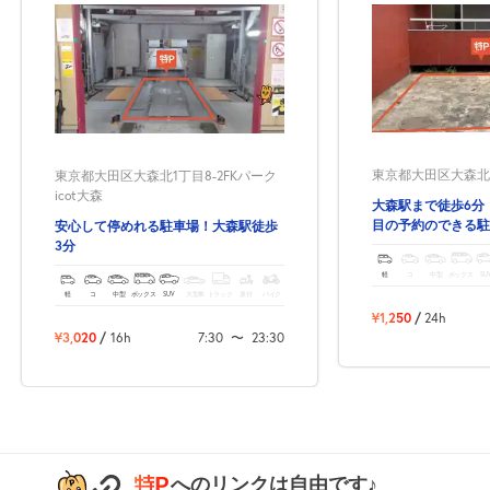
7:30～23:30
8月23日 (日)
¥2,330
空き1
7:30～23:30
東京都大田区大森北4
東京都大田区大森北1丁目8-2FKパーク
8月24日 (月)
¥2,330
icot大森
大森駅まで徒歩6分
空き1
目の予約のできる駐
安心して停めれる駐車場！大森駅徒歩
3分
7:30～23:30
軽
コ
中型
ボックス
SU
8月25日 (火)
¥2,330
軽
コ
中型
ボックス
SUV
大型車
トラック
原付
バイク
空き1
¥1,250
/
24h
¥3,020
/
16h
7:30
〜
23:30
7:30～23:30
8月26日 (水)
¥2,330
空き1
へのリンクは自由です♪
7:30～23:30