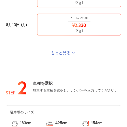
空き1
7:30～23:30
8月10日 (月)
¥2,330
空き1
もっと見る
7:30～23:30
8月11日 (火)
¥2,330
山の日
空き1
2
車種を選択
7:30～23:30
駐車する車種を選択し、ナンバーを入力してください。
8月12日 (水)
STEP
¥2,330
空き1
駐車場のサイズ
7:30～23:30
8月13日 (木)
¥2,330
183cm
495cm
154cm
空き1