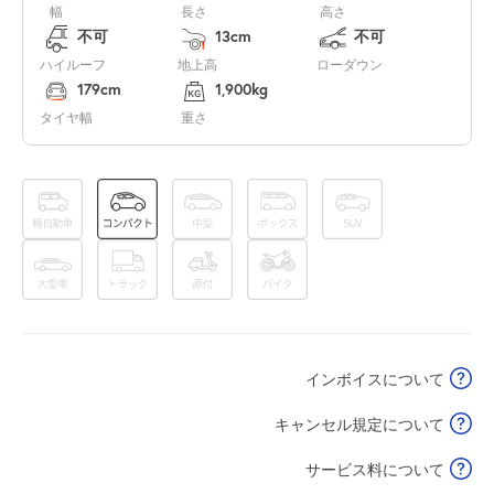
幅
長さ
高さ
不可
13cm
不可
7:30～23:30
ハイルーフ
地上高
ローダウン
8月14日 (金)
¥2,330
179cm
1,900kg
空き1
タイヤ幅
重さ
7:30～23:30
8月15日 (土)
¥2,330
空き1
7:30～23:30
8月16日 (日)
¥2,330
空き1
インボイスについて
7:30～23:30
8月17日 (月)
¥2,330
キャンセル規定について
空き1
サービス料について
7:30～23:30