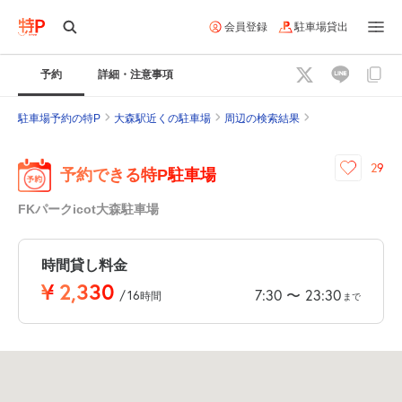
会員登録
駐車場貸出
予約
詳細・注意事項
駐車場予約の特P
大森駅近くの駐車場
周辺の検索結果
29
予約できる特P駐車場
FKパークicot大森駐車場
時間貸し料金
¥
2,330
7:30
23:30
〜
/
16
時間
まで