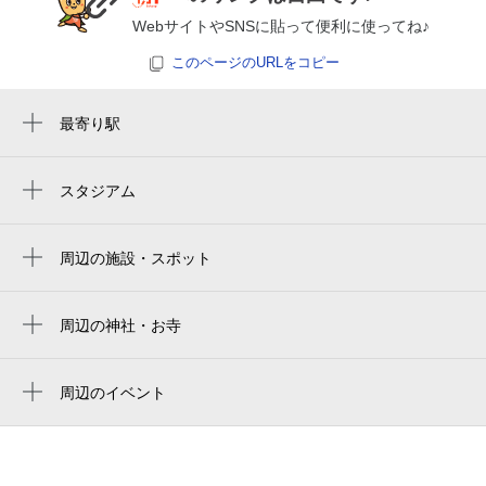
8月27日 (木)
¥2,330
WebサイトやSNSに貼って便利に使ってね♪
空き1
このページのURLをコピー
7:30～23:30
最寄り駅
8月28日 (金)
¥2,330
大森駅
空き1
大森海岸駅
スタジアム
7:30～23:30
大田スタジアム
平和島駅
8月29日 (土)
¥2,330
周辺の施設・スポット
空き1
立会川駅
icot大森
7:30～23:30
resm新東京スリープメディカルケアクリニ
周辺の神社・お寺
8月30日 (日)
¥2,330
ック
大森福興教会
空き1
jre大森駅東口ビル
天祖神社
周辺のイベント
熟成バスクチーズケーキ大森再出店（イト
喜楽
7:30～23:30
八景 天祖神社
ーヨーカドー大森店）
8月31日 (月)
¥2,330
パークタワー大森
大森鷲神社
空き1