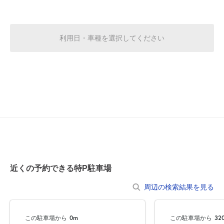
8月18日 (火)
¥2,330
空き1
利用日・車種を選択してください
7:30～23:30
8月19日 (水)
¥2,330
空き1
7:30～23:30
8月20日 (木)
¥2,330
空き1
7:30～23:30
8月21日 (金)
¥2,330
近くの予約できる特P駐車場
空き1
周辺の検索結果を見る
7:30～23:30
8月22日 (土)
¥2,330
この駐車場から
0m
この駐車場から
32
空き1