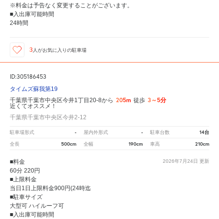
※料金は予告なく変更することがございます。
■入出庫可能時間
24時間
3
人が
お気に入りの駐車場
ID:305186453
タイムズ蘇我第19
205m
3～5分
千葉県千葉市中央区今井1丁目20-8から
徒歩
近くてオススメ！
千葉県千葉市中央区今井2-12
-
-
14台
駐車場形式
屋内外形式
駐車台数
500cm
190cm
210cm
全長
全幅
車高
■料金
2026年7月24日
更新
60分 220円
■上限料金
当日1日上限料金900円(24時迄
■駐車サイズ
大型可 ハイルーフ可
■入出庫可能時間