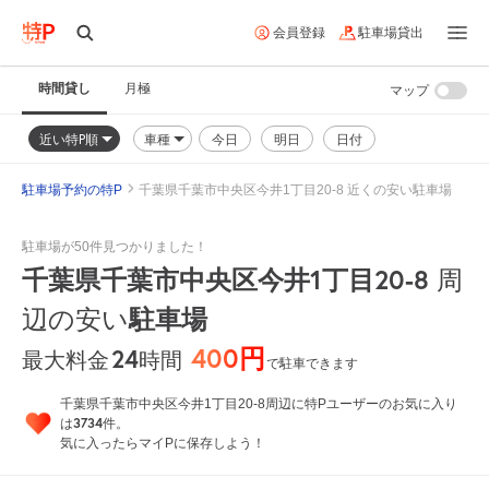
会員登録
駐車場貸出
時間貸し
月極
マップ
近い特P順
車種
今日
明日
日付
駐車場予約の特P
千葉県千葉市中央区今井1丁目20-8 近くの安い駐車場
駐車場が50件見つかりました！
千葉県千葉市中央区今井1丁目20-8
周
辺の安い
駐車場
400円
24
時間
最大料金
で駐車できます
千葉県千葉市中央区今井1丁目20-8周辺に特Pユーザーのお気に入り
3734
は
件。
気に入ったらマイPに保存しよう！