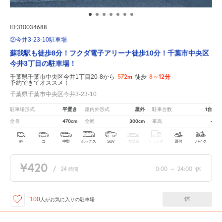
ID:310034688
②今井3-23-10駐車場
蘇我駅も徒歩8分！フクダ電子アリーナ徒歩10分！千葉市中央区
今井3丁目の駐車場！
572m
8～12分
千葉県千葉市中央区今井1丁目20-8から
徒歩
予約できてオススメ！
千葉県千葉市中央区今井3-23-10
平置き
屋外
1台
駐車場形式
屋内外形式
駐車台数
470cm
300cm
-
全長
全幅
車高
軽
コ
中型
ボックス
SUV
大型車
トラック
原付
バイク
¥420
/
24
0:00
～
24:00
休
時間
休
100
人が
お気に入りの駐車場