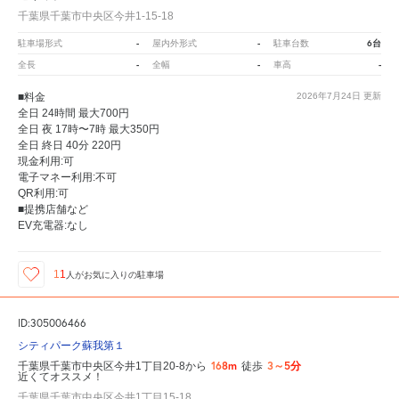
千葉県千葉市中央区今井1-15-18
-
-
6台
駐車場形式
屋内外形式
駐車台数
-
-
-
全長
全幅
車高
■料金
2026年7月24日
更新
全日 24時間 最大700円
全日 夜 17時〜7時 最大350円
全日 終日 40分 220円
現金利用:可
電子マネー利用:不可
QR利用:可
■提携店舗など
EV充電器:なし
11
人が
お気に入りの駐車場
ID:305006466
シティパーク蘇我第１
168m
3～5分
千葉県千葉市中央区今井1丁目20-8から
徒歩
近くてオススメ！
千葉県千葉市中央区今井1丁目15-18