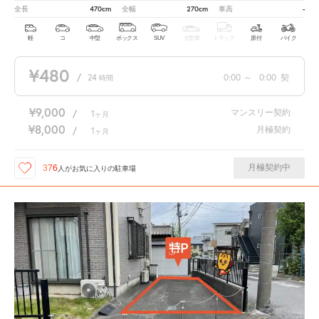
470cm
270cm
-
全長
全幅
車高
軽
コ
中型
ボックス
SUV
大型車
トラック
原付
バイク
¥480
/
24
0:00
～
0:00
契
時間
¥9,000
マンスリー契約
/
1
ヶ月
¥8,000
月極契約
/
1
ヶ月
月極契約中
376
人が
お気に入りの駐車場