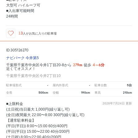
大型可 ハイルーフ可
■入出庫可能時間
24時間
13
人が
お気に入りの駐車場
ID:305126270
ナビパーク 今井第5
279m
4～6分
千葉県千葉市中央区今井1丁目20-8から
徒歩
近くてオススメ！
千葉県千葉市中央区今井2丁目10
-
-
5台
駐車場形式
屋内外形式
駐車台数
500cm
190cm
210cm
全長
全幅
車高
■上限料金
2026年7月24日
更新
(土日祝)当日最大 1,000円(繰り返し可)
(全日)夜間最大 22:00〜8:00 300円(繰り返し可)
【通常駐車料金】
(平日(平日)) 8:00〜15:00 60分/400円
(平日(平日)) 15:00〜22:00 40分/200円
(土日祝) 8:00〜22:00 40分/200円