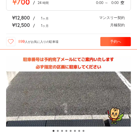
¥700
/
24
0:00
～
0:00
空
時間
¥12,800
マンスリー契約
/
1
ヶ月
¥12,500
月極契約
/
1
ヶ月
予約へ
899
人が
お気に入りの駐車場