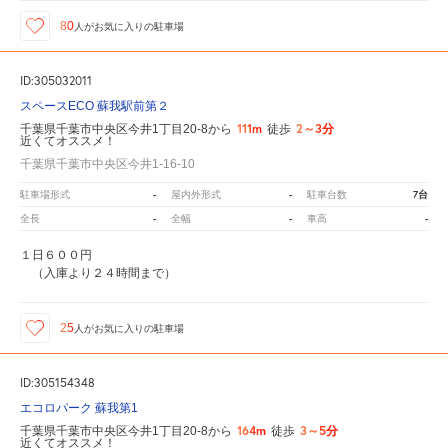
80
人が
お気に入りの駐車場
ID:305032011
スペースECO 蘇我駅前第２
111m
2～3分
千葉県千葉市中央区今井1丁目20-8から
徒歩
近くてオススメ！
千葉県千葉市中央区今井1-16-10
-
-
7台
駐車場形式
屋内外形式
駐車台数
-
-
-
全長
全幅
車高
１日６００円
（入庫より２４時間まで）
25
人が
お気に入りの駐車場
ID:305154348
エコロパーク 蘇我第1
164m
3～5分
千葉県千葉市中央区今井1丁目20-8から
徒歩
近くてオススメ！