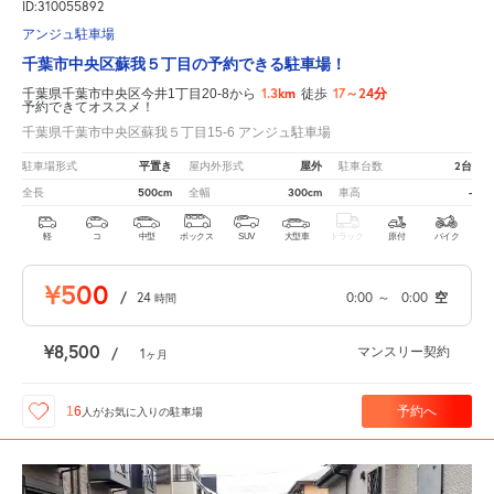
ID:310055892
アンジュ駐車場
千葉市中央区蘇我５丁目の予約できる駐車場！
1.3km
17～24分
千葉県千葉市中央区今井1丁目20-8から
徒歩
予約できてオススメ！
千葉県千葉市中央区蘇我５丁目15-6 アンジュ駐車場
平置き
屋外
2台
駐車場形式
屋内外形式
駐車台数
500cm
300cm
-
全長
全幅
車高
軽
コ
中型
ボックス
SUV
大型車
トラック
原付
バイク
¥500
/
24
0:00
～
0:00
空
時間
¥8,500
マンスリー契約
/
1
ヶ月
予約へ
16
人が
お気に入りの駐車場