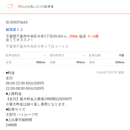
26
人が
お気に入りの駐車場
ID:305072665
蘇我第１２
280m
4～6分
千葉県千葉市中央区今井1丁目20-8から
徒歩
近くてオススメ！
千葉県千葉市中央区今井１丁目１ー１６
-
-
11台
駐車場形式
屋内外形式
駐車台数
500cm
190cm
200cm
全長
全幅
車高
■料金
2026年7月27日
更新
全日
08:00-22:00 60分/200円
22:00-08:00 60分/100円
■上限料金
【全日】最大料金入庫後24時間以内500円
※最大料金は繰り返し適用となります。
■駐車サイズ
大型可 ハイルーフ可
■入出庫可能時間
24時間