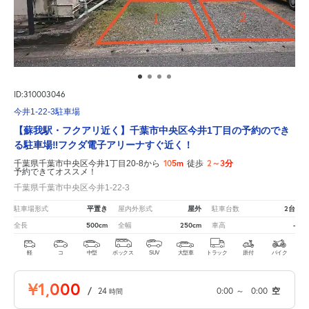
ID:310003046
今井1-22-3駐車場
【蘇我駅・フクアリ近く】千葉市中央区今井1丁目の予約のでき
る駐車場‼フクダ電子アリーナすぐ近く！
105m
2～3分
千葉県千葉市中央区今井1丁目20-8から
徒歩
予約できてオススメ！
千葉県千葉市中央区今井1-22-3
平置き
屋外
2台
駐車場形式
屋内外形式
駐車台数
500cm
250cm
-
全長
全幅
車高
軽
コ
中型
ボックス
SUV
大型車
トラック
原付
バイク
¥1,000
/
24
0:00
～
0:00
空
時間