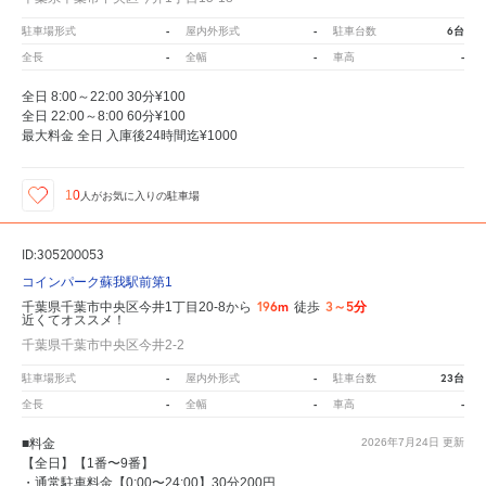
-
-
6台
駐車場形式
屋内外形式
駐車台数
-
-
-
全長
全幅
車高
全日 8:00～22:00 30分¥100
全日 22:00～8:00 60分¥100
最大料金 全日 入庫後24時間迄¥1000
10
人が
お気に入りの駐車場
ID:305200053
コインパーク蘇我駅前第1
196m
3～5分
千葉県千葉市中央区今井1丁目20-8から
徒歩
近くてオススメ！
千葉県千葉市中央区今井2-2
-
-
23台
駐車場形式
屋内外形式
駐車台数
-
-
-
全長
全幅
車高
■料金
2026年7月24日
更新
【全日】【1番〜9番】
・通常駐車料金【0:00〜24:00】30分200円