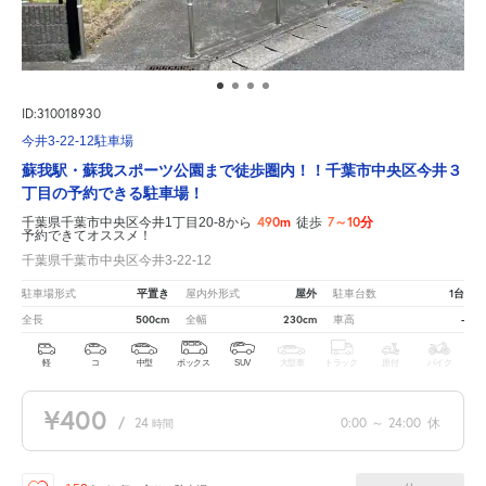
ID:310018930
今井3-22-12駐車場
蘇我駅・蘇我スポーツ公園まで徒歩圏内！！千葉市中央区今井３
丁目の予約できる駐車場！
490m
7～10分
千葉県千葉市中央区今井1丁目20-8から
徒歩
予約できてオススメ！
千葉県千葉市中央区今井3-22-12
平置き
屋外
1台
駐車場形式
屋内外形式
駐車台数
500cm
230cm
-
全長
全幅
車高
軽
コ
中型
ボックス
SUV
大型車
トラック
原付
バイク
¥400
/
24
0:00
～
24:00
休
時間