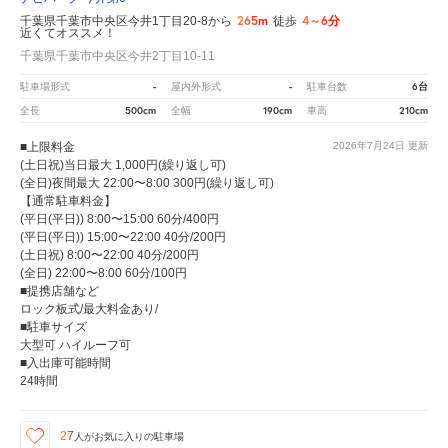
265m
4～6分
千葉県千葉市中央区今井1丁目20-8から
徒歩
近くてオススメ！
千葉県千葉市中央区今井2丁目10-11
-
-
6台
駐車場形式
屋内外形式
駐車台数
500cm
190cm
210cm
全長
全幅
車高
■上限料金
2026年7月24日
更新
(土日祝)当日最大 1,000円(繰り返し可)
(全日)夜間最大 22:00〜8:00 300円(繰り返し可)
【通常駐車料金】
(平日(平日)) 8:00〜15:00 60分/400円
(平日(平日)) 15:00〜22:00 40分/200円
(土日祝) 8:00〜22:00 40分/200円
(全日) 22:00〜8:00 60分/100円
■提携店舗など
ロック板式/最大料金あり/
■駐車サイズ
大型可 ハイルーフ可
■入出庫可能時間
24時間
27
人が
お気に入りの駐車場