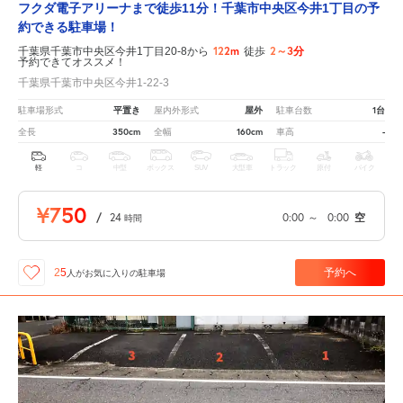
フクダ電子アリーナまで徒歩11分！千葉市中央区今井1丁目の予
約できる駐車場！
122m
2～3分
千葉県千葉市中央区今井1丁目20-8から
徒歩
予約できてオススメ！
千葉県千葉市中央区今井1-22-3
平置き
屋外
1台
駐車場形式
屋内外形式
駐車台数
350cm
160cm
-
全長
全幅
車高
軽
コ
中型
ボックス
SUV
大型車
トラック
原付
バイク
¥750
/
24
0:00
～
0:00
空
時間
予約へ
25
人が
お気に入りの駐車場