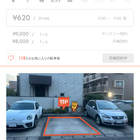
軽
コ
中型
ボックス
SUV
大型車
トラック
原付
バイク
¥620
/
24
0:00
～
0:00
契
時間
¥9,000
マンスリー契約
/
1
ヶ月
¥8,000
月極契約
/
1
ヶ月
月極契約中
119
人が
お気に入りの駐車場