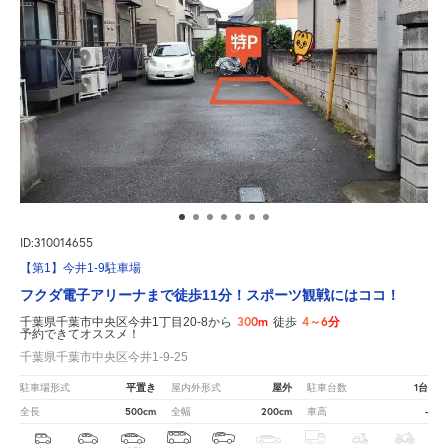
ID:310014655
【第1】今井1-9駐車場
フクダ電子アリーナまで徒歩11分！スポーツ観戦にはココ！
300m
4～6分
千葉県千葉市中央区今井1丁目20-8から
徒歩
予約できてオススメ！
千葉県千葉市中央区今井1-9-25
平置き
屋外
1台
駐車場形式
屋内外形式
駐車台数
500cm
200cm
-
全長
全幅
車高