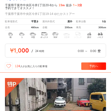
23m
1～2分
千葉県千葉市中央区今井1丁目20-8から
徒歩
予約できてオススメ！
千葉県千葉市中央区今井1丁目19-14 ゆたかストアー
平置き
屋外
5台
駐車場形式
屋内外形式
駐車台数
480cm
200cm
300cm
全長
全幅
車高
軽
コ
中型
ボックス
SUV
大型車
トラック
原付
バイク
¥1,000
/
24
0:00
～
0:00
空
時間
予約へ
124
人が
お気に入りの駐車場