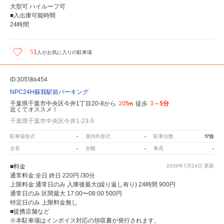
大型可 ハイルーフ可
■入出庫可能時間
24時間
51
人が
お気に入りの駐車場
ID:305186454
NPC24H蘇我駅前パーキング
201m
3～5分
千葉県千葉市中央区今井1丁目20-8から
徒歩
近くてオススメ！
千葉県千葉市中央区今井1-23-5
-
-
17台
駐車場形式
屋内外形式
駐車台数
-
-
-
全長
全幅
車高
■料金
2026年7月24日
更新
通常料金:全日 終日 220円 /30分
上限料金:通常日のみ 入庫後最大(繰り返し有り) 24時間 900円
通常日のみ 区間最大 17:00〜08:00 500円
特定日のみ 上限料金無し
■提携店舗など
※本駐車場はインボイス対応の領収書が発行されます。