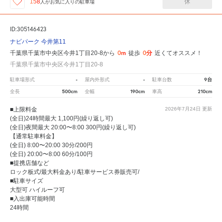
休
158
人が
お気に入りの駐車場
ID:305146423
ナビパーク 今井第11
0m
0分
千葉県千葉市中央区今井1丁目20-8から
徒歩
近くてオススメ！
千葉県千葉市中央区今井1丁目20-8
-
-
9台
駐車場形式
屋内外形式
駐車台数
500cm
190cm
210cm
全長
全幅
車高
■上限料金
2026年7月24日
更新
(全日)24時間最大 1,100円(繰り返し可)
(全日)夜間最大 20:00〜8:00 300円(繰り返し可)
【通常駐車料金】
(全日) 8:00〜20:00 30分/200円
(全日) 20:00〜8:00 60分/100円
■提携店舗など
ロック板式/最大料金あり/駐車サービス券販売可/
■駐車サイズ
大型可 ハイルーフ可
■入出庫可能時間
24時間