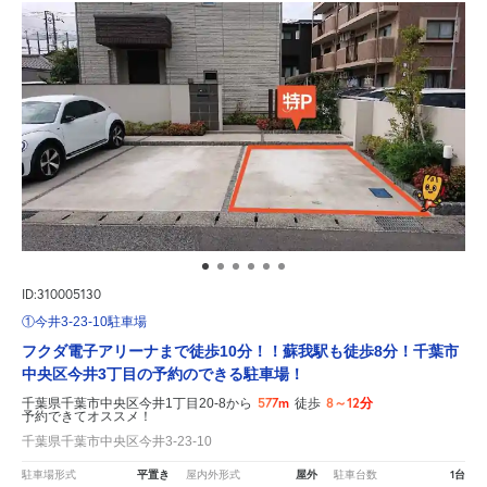
ID:310005130
①今井3-23-10駐車場
フクダ電子アリーナまで徒歩10分！！蘇我駅も徒歩8分！千葉市
中央区今井3丁目の予約のできる駐車場！
577m
8～12分
千葉県千葉市中央区今井1丁目20-8から
徒歩
予約できてオススメ！
千葉県千葉市中央区今井3-23-10
平置き
屋外
1台
駐車場形式
屋内外形式
駐車台数