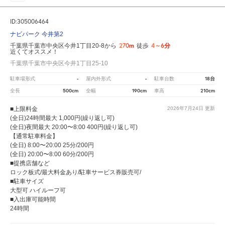
ID:305006464
ナビパーク 今井第2
270m
4～6分
千葉県千葉市中央区今井1丁目20-8から
徒歩
近くてオススメ！
千葉県千葉市中央区今井1丁目25-10
-
-
18台
駐車場形式
屋内外形式
駐車台数
500cm
190cm
210cm
全長
全幅
車高
■上限料金
2026年7月24日
更新
(全日)24時間最大 1,000円(繰り返し可)
(全日)夜間最大 20:00〜8:00 400円(繰り返し可)
【通常駐車料金】
(全日) 8:00〜20:00 25分/200円
(全日) 20:00〜8:00 60分/200円
■提携店舗など
ロック板式/最大料金あり/駐車サービス券販売可/
■駐車サイズ
大型可 ハイルーフ可
■入出庫可能時間
24時間