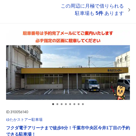
この周辺に月極で借りられる
駐車場も
5件
あります
ID:310056140
ゆたかストアー駐車場
フクダ電子アリーナまで徒歩9分！千葉市中央区今井1丁目の予約
できる駐車場！