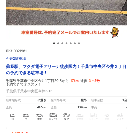
ID:310021981
今井2駐車場
蘇我駅、フクダ電子アリーナ徒歩圏内！千葉市中央区今井２丁目
の予約できる駐車場！
176m
3～5分
千葉県千葉市中央区今井1丁目20-8から
徒歩
予約できてオススメ！
千葉県千葉市中央区今井2-16
平置き
屋外
3台
駐車場形式
屋内外形式
駐車台数
480cm
230cm
-
全長
全幅
車高
軽
コ
中型
ボックス
SUV
大型車
トラック
原付
バイク