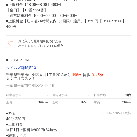
■上限料金【18:00〜8:00】400円
【全日】【10番〜24番】
・通常駐車料金【0:00〜24:00】30分200円
■上限料金【駐車後24時間以内（1回限り適用）】850円【18:00〜8:00】
400円
気に入った駐車場を見つけたら
ハートをタップしてマイPに保存
ID:305154344
タイムズ蘇我第13
198m
3～5分
千葉県千葉市中央区今井1丁目20-8から
徒歩
近くてオススメ！
千葉県千葉市中央区今井2-16
-
-
11台
駐車場形式
屋内外形式
駐車台数
500cm
190cm
210cm
全長
全幅
車高
■料金
2026年7月24日
更新
40分 220円
■上限料金
当日1日上限料金900円(24時迄
■駐車サイズ