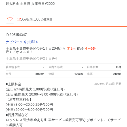
最大料金 土日祝 入庫当日¥2000
12
人が
お気に入りの駐車場
ID:305154347
ナビパーク 今井第14
312m
4～6分
千葉県千葉市中央区今井1丁目20-8から
徒歩
近くてオススメ！
千葉県千葉市中央区今井2丁目9-4
-
-
15台
駐車場形式
屋内外形式
駐車台数
500cm
190cm
210cm
全長
全幅
車高
■上限料金
2026年7月24日
更新
(全日)24時間最大 1,000円(繰り返し可)
(全日)夜間最大 20:00〜8:00 400円(繰り返し可)
【通常駐車料金】
(全日) 8:00〜20:00 25分/200円
(全日) 20:00〜8:00 60分/200円
■提携店舗など
ロックレス/最大料金あり/駐車サービス券販売可/夢なびポイントにてサービ
ス券購入可