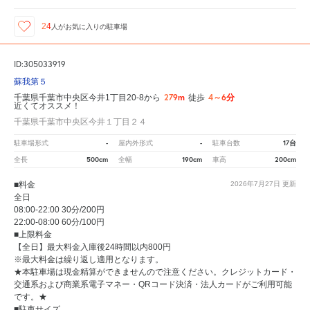
24
人が
お気に入りの駐車場
ID:305033919
蘇我第５
279m
4～6分
千葉県千葉市中央区今井1丁目20-8から
徒歩
近くてオススメ！
千葉県千葉市中央区今井１丁目２４
-
-
17台
駐車場形式
屋内外形式
駐車台数
500cm
190cm
200cm
全長
全幅
車高
■料金
2026年7月27日
更新
全日
08:00-22:00 30分/200円
22:00-08:00 60分/100円
■上限料金
【全日】最大料金入庫後24時間以内800円
※最大料金は繰り返し適用となります。
★本駐車場は現金精算ができませんので注意ください。クレジットカード・
交通系および商業系電子マネー・QRコード決済・法人カードがご利用可能
です。★
■駐車サイズ