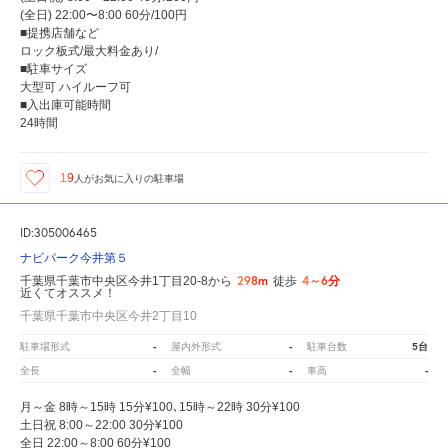
(全日) 22:00〜8:00 60分/100円
■提携店舗など
ロック板式/最大料金あり/
■駐車サイズ
大型可 ハイルーフ可
■入出庫可能時間
24時間
19
人が
お気に入りの駐車場
ID:305006465
ナビパーク今井第５
298m
4～6分
千葉県千葉市中央区今井1丁目20-8から
徒歩
近くてオススメ！
千葉県千葉市中央区今井2丁目10
-
-
5台
駐車場形式
屋内外形式
駐車台数
-
-
-
全長
全幅
車高
月～金 8時～15時 15分¥100､15時～22時 30分¥100
土日祝 8:00～22:00 30分¥100
全日 22:00～8:00 60分¥100