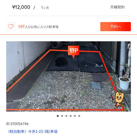
¥12,000
月極契約
/
1
ヶ月
予約へ
997
人が
お気に入りの駐車場
ID:310056746
《軽自動車》今井1-22-3駐車場