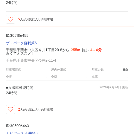
24時間
5
人が
お気に入りの駐車場
ID:305186455
ザ・パーク蘇我第6
255m
4～6分
千葉県千葉市中央区今井1丁目20-8から
徒歩
近くてオススメ！
千葉県千葉市中央区今井2-11-4
-
-
11台
駐車場形式
屋内外形式
駐車台数
-
-
-
全長
全幅
車高
■入出庫可能時間
2026年7月24日
更新
24時間
2
人が
お気に入りの駐車場
ID:305006463
ナビパーク 今井第6