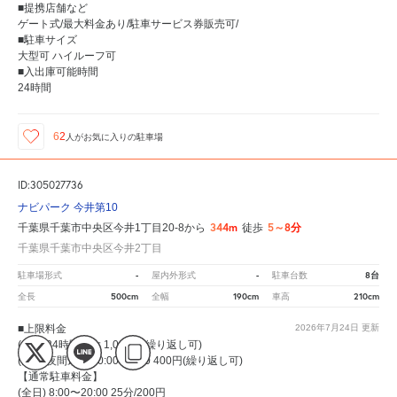
■提携店舗など
ゲート式/最大料金あり/駐車サービス券販売可/
■駐車サイズ
大型可 ハイルーフ可
■入出庫可能時間
24時間
62
人が
お気に入りの駐車場
ID:305027736
ナビパーク 今井第10
344m
5～8分
千葉県千葉市中央区今井1丁目20-8から
徒歩
千葉県千葉市中央区今井2丁目
-
-
8台
駐車場形式
屋内外形式
駐車台数
500cm
190cm
210cm
全長
全幅
車高
■上限料金
2026年7月24日
更新
(全日)24時間最大 1,000円(繰り返し可)
(全日)夜間最大 20:00〜8:00 400円(繰り返し可)
【通常駐車料金】
(全日) 8:00〜20:00 25分/200円