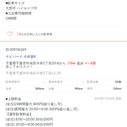
■駐車サイズ
大型可 ハイルーフ可
■入出庫可能時間
24時間
14
人が
お気に入りの駐車場
ID:305126269
ナビパーク 今井第8
315m
4～6分
千葉県千葉市中央区今井1丁目20-8から
徒歩
近くてオススメ！
千葉県千葉市中央区今井2丁目11-20
-
-
20台
駐車場形式
屋内外形式
駐車台数
500cm
190cm
210cm
全長
全幅
車高
■上限料金
2026年7月24日
更新
(全日)24時間最大 800円(繰り返し可)
(全日)夜間最大 20:00〜8:00 300円(繰り返し可)
【通常駐車料金】
(全日) 8:00〜20:00 30分/200円
(全日) 20:00〜8:00 60分/200円