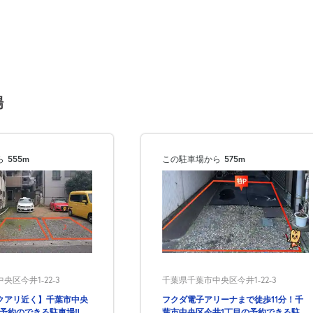
¥480
月極契約中
0:00～24:00
¥480
月極契約中
場
0:00～24:00
¥480
ら
555m
この駐車場から
575m
月極契約中
0:00～24:00
¥480
月極契約中
0:00～24:00
区今井1-22-3
千葉県千葉市中央区今井1-22-3
¥480
クアリ近く】千葉市中央
フクダ電子アリーナまで徒歩11分！千
月極契約中
の予約のできる駐車場‼フ
葉市中央区今井1丁目の予約できる駐車