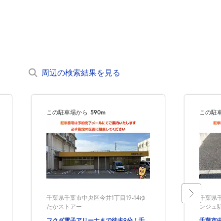
周辺の検索結果を見る
この駐車場から
590m
この駐
千葉県千葉市中央区今井1丁目19-14ゆ
千葉県千
たかストアー
ンジュ
フクダ電子アリーナまで徒歩9分！千
千葉市