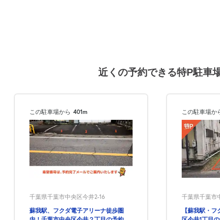
8月16日 (日)
8月17日 (月)
近くの予約できる特P駐車
8月18日 (火)
この駐車場から
401m
この駐車場か
8月19日 (水)
千葉県千葉市中央区今井2-16
千葉県千葉市中央
8月20日 (木)
蘇我駅、フクダ電子アリーナ徒歩圏
【蘇我駅・フ
内！千葉市中央区今井２丁目の予約で
区今井1丁目