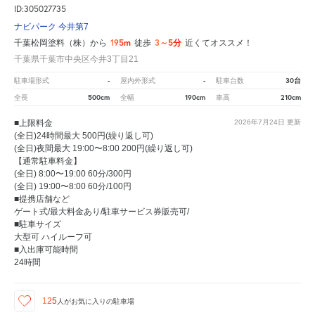
ID:305027735
ナビパーク 今井第7
195m
3～5分
千葉松岡塗料（株）から
徒歩
近くてオススメ！
千葉県千葉市中央区今井3丁目21
-
-
30台
駐車場形式
屋内外形式
駐車台数
500cm
190cm
210cm
全長
全幅
車高
■上限料金
2026年7月24日
更新
(全日)24時間最大 500円(繰り返し可)
(全日)夜間最大 19:00〜8:00 200円(繰り返し可)
【通常駐車料金】
(全日) 8:00〜19:00 60分/300円
(全日) 19:00〜8:00 60分/100円
■提携店舗など
ゲート式/最大料金あり/駐車サービス券販売可/
■駐車サイズ
大型可 ハイルーフ可
■入出庫可能時間
24時間
125
人が
お気に入りの駐車場