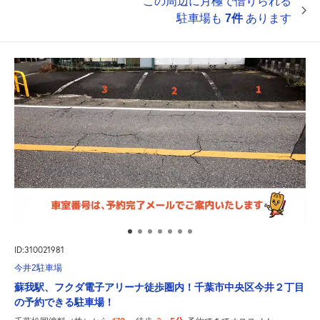
この周辺に月極で借りられる
駐車場も
7件
あります
ID:310021981
今井2駐車場
蘇我駅、フクダ電子アリーナ徒歩圏内！千葉市中央区今井２丁目
の予約できる駐車場！