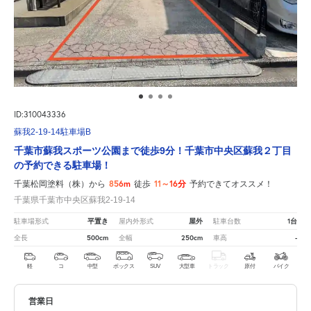
ID:310043336
蘇我2-19-14駐車場B
千葉市蘇我スポーツ公園まで徒歩9分！千葉市中央区蘇我２丁目
の予約できる駐車場！
856m
11～16分
千葉松岡塗料（株）から
徒歩
予約できてオススメ！
千葉県千葉市中央区蘇我2-19-14
平置き
屋外
1台
駐車場形式
屋内外形式
駐車台数
500cm
250cm
-
全長
全幅
車高
軽
コ
中型
ボックス
SUV
大型車
トラック
原付
バイク
営業日