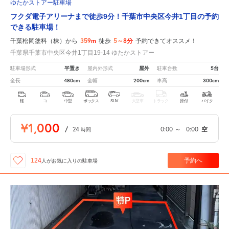
ゆたかストアー駐車場
フクダ電子アリーナまで徒歩9分！千葉市中央区今井1丁目の予約
できる駐車場！
359m
5～8分
千葉松岡塗料（株）から
徒歩
予約できてオススメ！
千葉県千葉市中央区今井1丁目19-14 ゆたかストアー
平置き
屋外
5台
駐車場形式
屋内外形式
駐車台数
480cm
200cm
300cm
全長
全幅
車高
軽
コ
中型
ボックス
SUV
大型車
トラック
原付
バイク
¥1,000
/
24
0:00
～
0:00
空
時間
予約へ
124
人が
お気に入りの駐車場