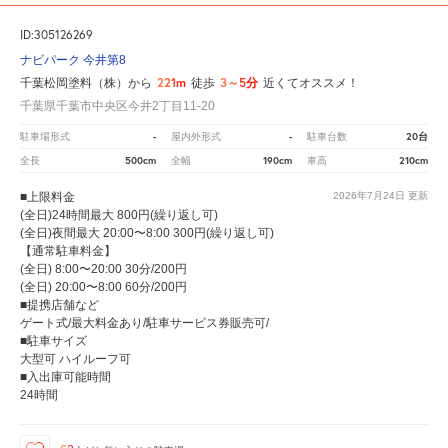
ID:305126269
ナビパーク 今井第8
221m
3～5分
千葉松岡塗料（株）から
徒歩
近くてオススメ！
千葉県千葉市中央区今井2丁目11-20
-
-
20台
駐車場形式
屋内外形式
駐車台数
500cm
190cm
210cm
全長
全幅
車高
■上限料金
2026年7月24日
更新
(全日)24時間最大 800円(繰り返し可)
(全日)夜間最大 20:00〜8:00 300円(繰り返し可)
【通常駐車料金】
(全日) 8:00〜20:00 30分/200円
(全日) 20:00〜8:00 60分/200円
■提携店舗など
ゲート式/最大料金あり/駐車サービス券販売可/
■駐車サイズ
大型可 ハイルーフ可
■入出庫可能時間
24時間