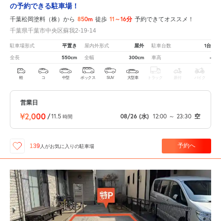
の予約できる駐車場！
850m
11～16分
千葉松岡塗料（株）から
徒歩
予約できてオススメ！
千葉県千葉市中央区蘇我2-19-14
平置き
屋外
1台
駐車場形式
屋内外形式
駐車台数
550cm
300cm
-
全長
全幅
車高
軽
コ
中型
ボックス
SUV
大型車
トラック
原付
バイク
営業日
¥2,000
/
11.5
08/26
(水)
12:00
～
23:30
空
時間
予約へ
139
人が
お気に入りの駐車場