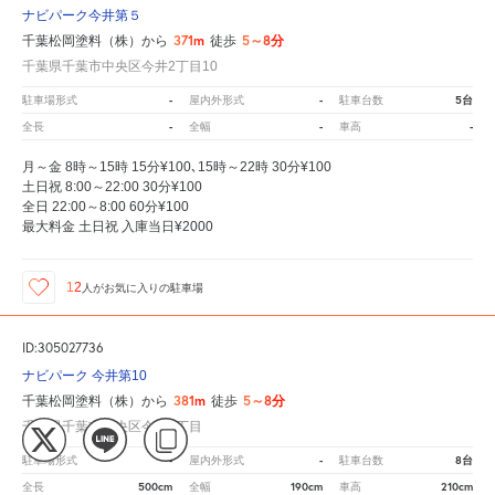
ナビパーク今井第５
371m
5～8分
千葉松岡塗料（株）から
徒歩
千葉県千葉市中央区今井2丁目10
-
-
5台
駐車場形式
屋内外形式
駐車台数
-
-
-
全長
全幅
車高
月～金 8時～15時 15分¥100､15時～22時 30分¥100
土日祝 8:00～22:00 30分¥100
全日 22:00～8:00 60分¥100
最大料金 土日祝 入庫当日¥2000
12
人が
お気に入りの駐車場
ID:305027736
ナビパーク 今井第10
381m
5～8分
千葉松岡塗料（株）から
徒歩
千葉県千葉市中央区今井2丁目
-
-
8台
駐車場形式
屋内外形式
駐車台数
500cm
190cm
210cm
全長
全幅
車高