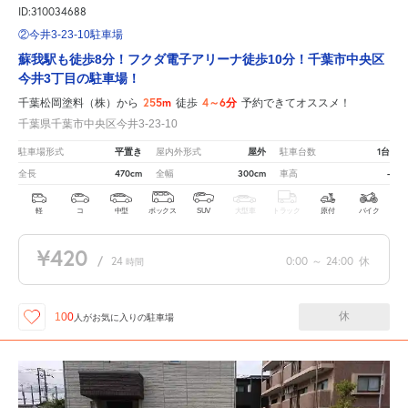
ID:310034688
②今井3-23-10駐車場
蘇我駅も徒歩8分！フクダ電子アリーナ徒歩10分！千葉市中央区
今井3丁目の駐車場！
255m
4～6分
千葉松岡塗料（株）から
徒歩
予約できてオススメ！
千葉県千葉市中央区今井3-23-10
平置き
屋外
1台
駐車場形式
屋内外形式
駐車台数
470cm
300cm
-
全長
全幅
車高
軽
コ
中型
ボックス
SUV
大型車
トラック
原付
バイク
¥420
/
24
0:00
～
24:00
休
時間
休
100
人が
お気に入りの駐車場