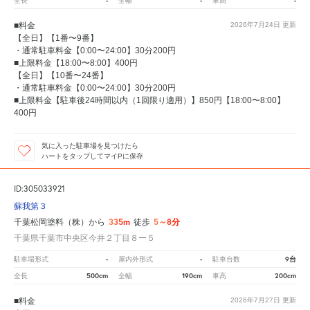
-
-
-
全長
全幅
車高
■料金
2026年7月24日
更新
【全日】【1番〜9番】
・通常駐車料金【0:00〜24:00】30分200円
■上限料金【18:00〜8:00】400円
【全日】【10番〜24番】
・通常駐車料金【0:00〜24:00】30分200円
■上限料金【駐車後24時間以内（1回限り適用）】850円【18:00〜8:00】
400円
気に入った駐車場を見つけたら
ハートをタップしてマイPに保存
ID:305033921
蘇我第３
335m
5～8分
千葉松岡塗料（株）から
徒歩
千葉県千葉市中央区今井２丁目８ー５
-
-
9台
駐車場形式
屋内外形式
駐車台数
500cm
190cm
200cm
全長
全幅
車高
■料金
2026年7月27日
更新