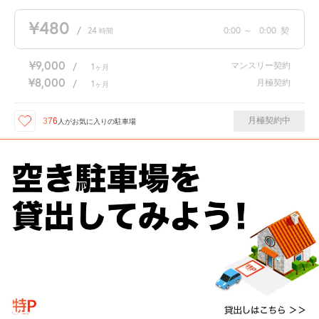
¥480
/
24
0:00
～
0:00
契
時間
¥9,000
マンスリー契約
/
1
ヶ月
¥8,000
月極契約
/
1
ヶ月
月極契約中
376
人が
お気に入りの駐車場