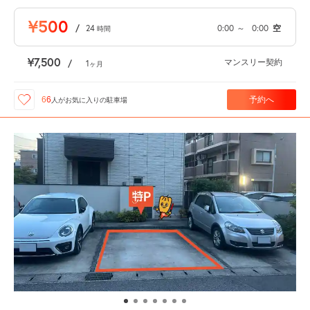
¥500
/
24
0:00
～
0:00
空
時間
¥7,500
マンスリー契約
/
1
ヶ月
予約へ
66
人が
お気に入りの駐車場