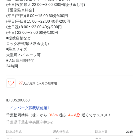
(全日)夜間最大 22:00〜8:00 300円(繰り返し可)
【通常駐車料金】
(平日(平日)) 8:00〜15:00 60分/400円
(平日(平日)) 15:00〜22:00 40分/200円
(土日祝) 8:00〜22:00 40分/200円
(全日) 22:00〜8:00 60分/100円
■提携店舗など
ロック板式/最大料金あり/
■駐車サイズ
大型可 ハイルーフ可
■入出庫可能時間
24時間
27
人が
お気に入りの駐車場
ID:305200053
コインパーク蘇我駅前第1
318m
4～6分
千葉松岡塗料（株）から
徒歩
近くてオススメ！
千葉県千葉市中央区今井2-2
-
-
23台
駐車場形式
屋内外形式
駐車台数