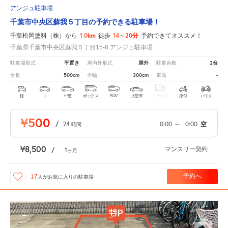
アンジュ駐車場
千葉市中央区蘇我５丁目の予約できる駐車場！
1.0km
14～20分
千葉松岡塗料（株）から
徒歩
予約できてオススメ！
千葉県千葉市中央区蘇我５丁目15-6 アンジュ駐車場
平置き
屋外
2台
駐車場形式
屋内外形式
駐車台数
500cm
300cm
-
全長
全幅
車高
軽
コ
中型
ボックス
SUV
大型車
トラック
原付
バイク
¥500
/
24
0:00
～
0:00
空
時間
¥8,500
マンスリー契約
/
1
ヶ月
予約へ
17
人が
お気に入りの駐車場