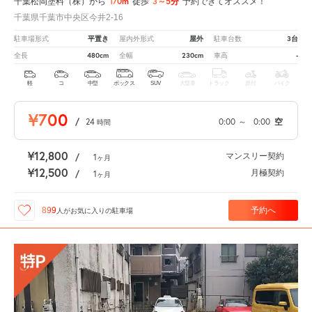
170m
3～5分
千葉松岡塗料（株）から
徒歩
予約できてオススメ！
千葉県千葉市中央区今井2-16
平置き
屋外
3台
駐車場形式
屋内外形式
駐車台数
480cm
230cm
-
全長
全幅
車高
軽
コ
中型
ボックス
SUV
大型車
トラック
原付
バイク
¥700
/
24
0:00
～
0:00
空
時間
¥12,800
マンスリー契約
/
1
ヶ月
¥12,500
月極契約
/
1
ヶ月
予約へ
899
人が
お気に入りの駐車場