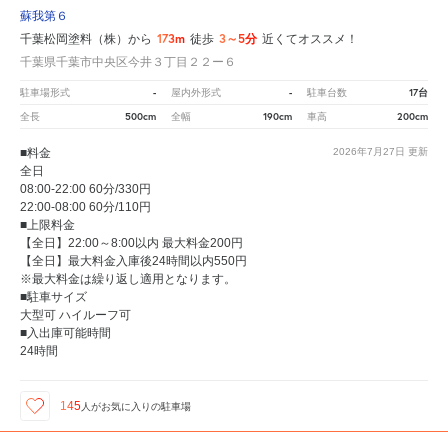
蘇我第６
173m
3～5分
千葉松岡塗料（株）から
徒歩
近くてオススメ！
千葉県千葉市中央区今井３丁目２２ー６
-
-
17台
駐車場形式
屋内外形式
駐車台数
500cm
190cm
200cm
全長
全幅
車高
■料金
2026年7月27日
更新
全日
08:00-22:00 60分/330円
22:00-08:00 60分/110円
■上限料金
【全日】22:00～8:00以内 最大料金200円
【全日】最大料金入庫後24時間以内550円
※最大料金は繰り返し適用となります。
■駐車サイズ
大型可 ハイルーフ可
■入出庫可能時間
24時間
145
人が
お気に入りの駐車場