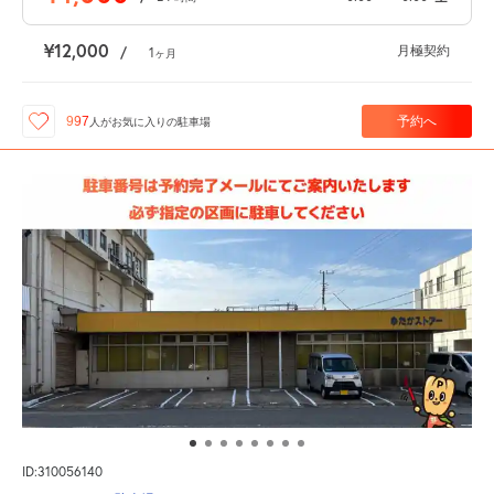
¥12,000
月極契約
/
1
ヶ月
予約へ
997
人が
お気に入りの駐車場
ID:310056140