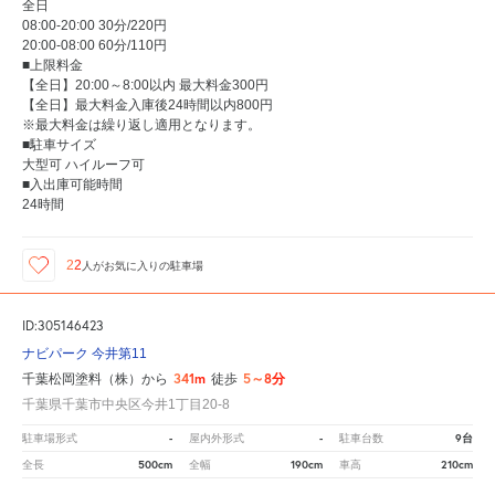
全日
08:00-20:00 30分/220円
20:00-08:00 60分/110円
■上限料金
【全日】20:00～8:00以内 最大料金300円
【全日】最大料金入庫後24時間以内800円
※最大料金は繰り返し適用となります。
■駐車サイズ
大型可 ハイルーフ可
■入出庫可能時間
24時間
22
人が
お気に入りの駐車場
ID:305146423
ナビパーク 今井第11
341m
5～8分
千葉松岡塗料（株）から
徒歩
千葉県千葉市中央区今井1丁目20-8
-
-
9台
駐車場形式
屋内外形式
駐車台数
500cm
190cm
210cm
全長
全幅
車高