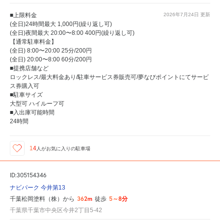
■上限料金
2026年7月24日
更新
(全日)24時間最大 1,000円(繰り返し可)
(全日)夜間最大 20:00〜8:00 400円(繰り返し可)
【通常駐車料金】
(全日) 8:00〜20:00 25分/200円
(全日) 20:00〜8:00 60分/200円
■提携店舗など
ロックレス/最大料金あり/駐車サービス券販売可/夢なびポイントにてサービ
ス券購入可
■駐車サイズ
大型可 ハイルーフ可
■入出庫可能時間
24時間
14
人が
お気に入りの駐車場
ID:305154346
ナビパーク 今井第13
362m
5～8分
千葉松岡塗料（株）から
徒歩
千葉県千葉市中央区今井2丁目5-42