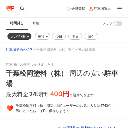
会員登録
駐車場貸出
時間貸し
月極
マップ
近い特P順
車種
今日
明日
日付
駐車場予約の特P
千葉松岡塗料（株） 近くの安い駐車場
駐車場が50件見つかりました！
千葉松岡塗料（株）
周辺の安い
駐車
場
400円
24
時間
最大料金
で駐車できます
4742
千葉松岡塗料（株）周辺に特Pユーザーのお気に入りは
件。
気に入ったらマイPに保存しよう！