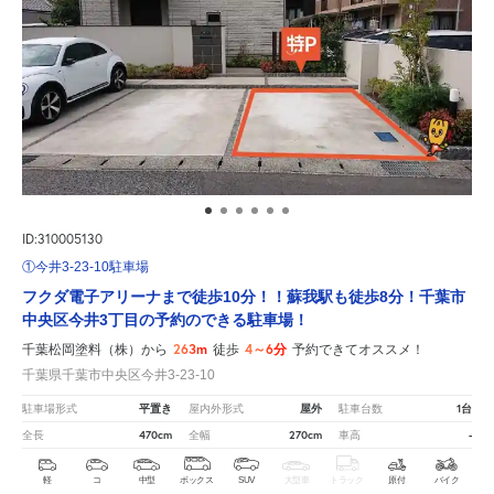
ID:310005130
①今井3-23-10駐車場
フクダ電子アリーナまで徒歩10分！！蘇我駅も徒歩8分！千葉市
中央区今井3丁目の予約のできる駐車場！
263m
4～6分
千葉松岡塗料（株）から
徒歩
予約できてオススメ！
千葉県千葉市中央区今井3-23-10
平置き
屋外
1台
駐車場形式
屋内外形式
駐車台数
470cm
270cm
-
全長
全幅
車高
軽
コ
中型
ボックス
SUV
大型車
トラック
原付
バイク