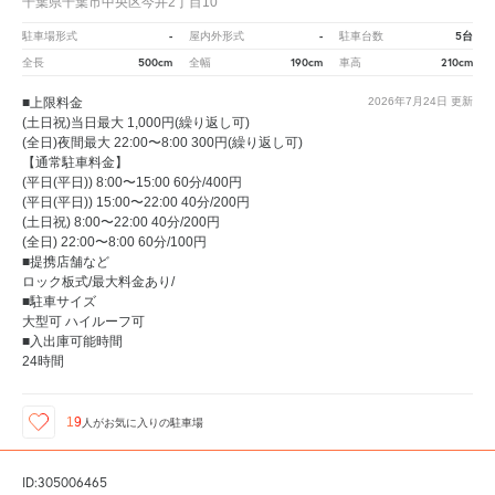
千葉県千葉市中央区今井2丁目10
-
-
5台
駐車場形式
屋内外形式
駐車台数
500cm
190cm
210cm
全長
全幅
車高
■上限料金
2026年7月24日
更新
(土日祝)当日最大 1,000円(繰り返し可)
(全日)夜間最大 22:00〜8:00 300円(繰り返し可)
【通常駐車料金】
(平日(平日)) 8:00〜15:00 60分/400円
(平日(平日)) 15:00〜22:00 40分/200円
(土日祝) 8:00〜22:00 40分/200円
(全日) 22:00〜8:00 60分/100円
■提携店舗など
ロック板式/最大料金あり/
■駐車サイズ
大型可 ハイルーフ可
■入出庫可能時間
24時間
19
人が
お気に入りの駐車場
ID:305006465