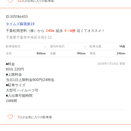
62
人が
お気に入りの駐車場
ID:305186453
タイムズ蘇我第19
241m
4～6分
千葉松岡塗料（株）から
徒歩
近くてオススメ！
千葉県千葉市中央区今井2-12
-
-
14台
駐車場形式
屋内外形式
駐車台数
500cm
190cm
210cm
全長
全幅
車高
■料金
2026年7月24日
更新
60分 220円
■上限料金
当日1日上限料金900円(24時迄
■駐車サイズ
大型可 ハイルーフ可
■入出庫可能時間
24時間
5
人が
お気に入りの駐車場