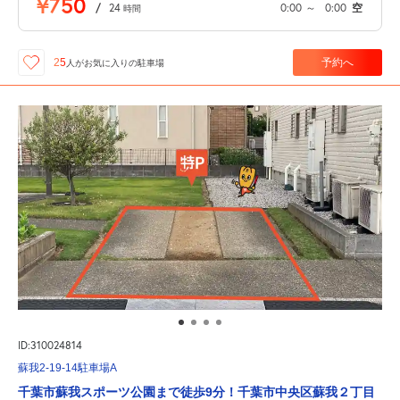
¥750
/
24
0:00
～
0:00
空
時間
予約へ
25
人が
お気に入りの駐車場
ID:310024814
蘇我2-19-14駐車場A
千葉市蘇我スポーツ公園まで徒歩9分！千葉市中央区蘇我２丁目