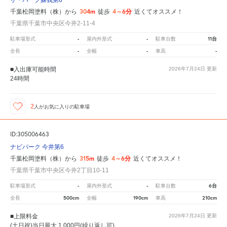
ザ・パーク蘇我第6
304m
4～6分
千葉松岡塗料（株）から
徒歩
近くてオススメ！
千葉県千葉市中央区今井2-11-4
-
-
11台
駐車場形式
屋内外形式
駐車台数
-
-
-
全長
全幅
車高
■入出庫可能時間
2026年7月24日
更新
24時間
2
人が
お気に入りの駐車場
ID:305006463
ナビパーク 今井第6
315m
4～6分
千葉松岡塗料（株）から
徒歩
近くてオススメ！
千葉県千葉市中央区今井2丁目10-11
-
-
6台
駐車場形式
屋内外形式
駐車台数
500cm
190cm
210cm
全長
全幅
車高
■上限料金
2026年7月24日
更新
(土日祝)当日最大 1,000円(繰り返し可)