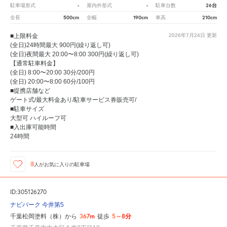
-
-
26台
駐車場形式
屋内外形式
駐車台数
500cm
190cm
210cm
全長
全幅
車高
■上限料金
2026年7月24日
更新
(全日)24時間最大 900円(繰り返し可)
(全日)夜間最大 20:00〜8:00 300円(繰り返し可)
【通常駐車料金】
(全日) 8:00〜20:00 30分/200円
(全日) 20:00〜8:00 60分/100円
■提携店舗など
ゲート式/最大料金あり/駐車サービス券販売可/
■駐車サイズ
大型可 ハイルーフ可
■入出庫可能時間
24時間
8
人が
お気に入りの駐車場
ID:305126270
ナビパーク 今井第5
367m
5～8分
千葉松岡塗料（株）から
徒歩