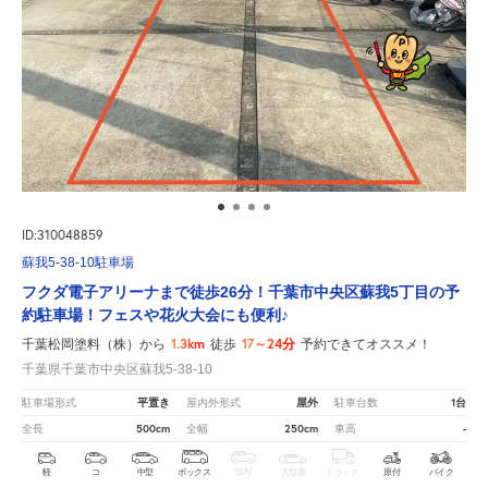
ID:310048859
蘇我5-38-10駐車場
フクダ電子アリーナまで徒歩26分！千葉市中央区蘇我5丁目の予
約駐車場！フェスや花火大会にも便利♪
1.3km
17～24分
千葉松岡塗料（株）から
徒歩
予約できてオススメ！
千葉県千葉市中央区蘇我5-38-10
平置き
屋外
1台
駐車場形式
屋内外形式
駐車台数
500cm
250cm
-
全長
全幅
車高
軽
コ
中型
ボックス
SUV
大型車
トラック
原付
バイク