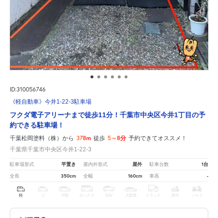
ID:310056746
《軽自動車》今井1-22-3駐車場
フクダ電子アリーナまで徒歩11分！千葉市中央区今井1丁目の予
約できる駐車場！
378m
5～8分
千葉松岡塗料（株）から
徒歩
予約できてオススメ！
千葉県千葉市中央区今井1-22-3
平置き
屋外
1台
駐車場形式
屋内外形式
駐車台数
350cm
160cm
-
全長
全幅
車高
軽
コ
中型
ボックス
SUV
大型車
トラック
原付
バイク