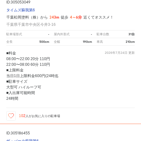
ID:305053049
タイムズ蘇我第6
243m
4～6分
千葉松岡塗料（株）から
徒歩
近くてオススメ！
千葉県千葉市中央区今井3-16
-
-
31台
駐車場形式
屋内外形式
駐車台数
500cm
190cm
210cm
全長
全幅
車高
■料金
2026年7月24日
更新
08:00〜22:00 20分 110円
22:00〜08:00 60分 110円
■上限料金
当日1日上限料金600円(24時迄
■駐車サイズ
大型可 ハイルーフ可
■入出庫可能時間
24時間
102
人が
お気に入りの駐車場
ID:305186455