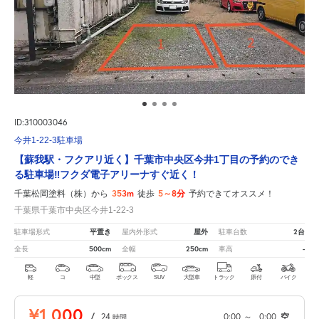
ID:310003046
今井1-22-3駐車場
【蘇我駅・フクアリ近く】千葉市中央区今井1丁目の予約のでき
る駐車場‼フクダ電子アリーナすぐ近く！
353m
5～8分
千葉松岡塗料（株）から
徒歩
予約できてオススメ！
千葉県千葉市中央区今井1-22-3
平置き
屋外
2台
駐車場形式
屋内外形式
駐車台数
500cm
250cm
-
全長
全幅
車高
軽
コ
中型
ボックス
SUV
大型車
トラック
原付
バイク
¥1,000
/
24
0:00
～
0:00
空
時間