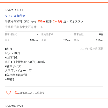
ID:305154344
タイムズ蘇我第13
152m
2～3分
千葉松岡塗料（株）から
徒歩
近くてオススメ！
千葉県千葉市中央区今井2-16
-
-
11台
駐車場形式
屋内外形式
駐車台数
500cm
190cm
210cm
全長
全幅
車高
■料金
2026年7月24日
更新
40分 220円
■上限料金
当日1日上限料金900円(24時迄
■駐車サイズ
大型可 ハイルーフ可
■入出庫可能時間
24時間
51
人が
お気に入りの駐車場
ID:305033924