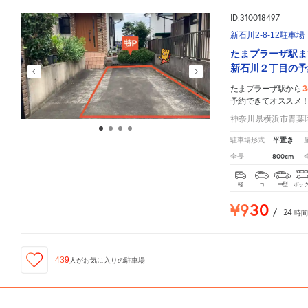
ID:310018497
新石川2-8-12駐車場
たまプラーザ駅ま
新石川２丁目の予
3
たまプラーザ駅から
予約できてオススメ
神奈川県横浜市青葉区新
平置き
駐車場形式
800cm
全長
軽
コ
中型
ボッ
¥930
/
24
時間
439
人が
お気に入りの駐車場