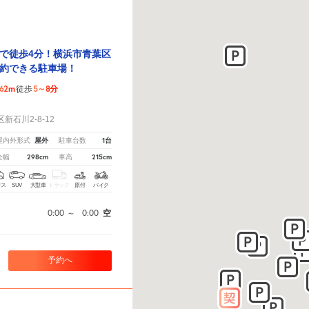
で徒歩4分！横浜市青葉区
約できる駐車場！
62m
5～8分
徒歩
！
石川2-8-12
屋外
1台
屋内外形式
駐車台数
298cm
215cm
全幅
車高
クス
SUV
大型車
トラック
原付
バイク
0:00
～
0:00
空
予約へ