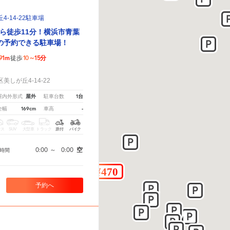
-14-22駐車場
ら徒歩11分！横浜市青葉
の予約できる駐車場！
91m
10～15分
徒歩
！
しが丘4-14-22
屋外
1台
屋内外形式
駐車台数
169cm
-
全幅
車高
クス
SUV
大型車
トラック
原付
バイク
0:00
～
0:00
空
時間
予約へ