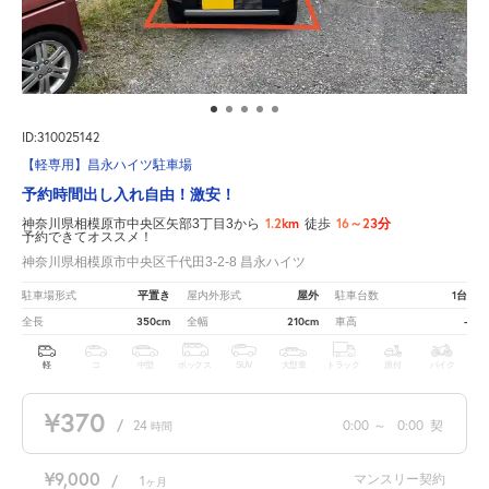
ID:310025142
【軽専用】昌永ハイツ駐車場
予約時間出し入れ自由！激安！
1.2km
16～23分
神奈川県相模原市中央区矢部3丁目3から
徒歩
予約できてオススメ！
神奈川県相模原市中央区千代田3-2-8 昌永ハイツ
平置き
屋外
1台
駐車場形式
屋内外形式
駐車台数
350cm
210cm
-
全長
全幅
車高
軽
コ
中型
ボックス
SUV
大型車
トラック
原付
バイク
¥370
/
24
0:00
～
0:00
契
時間
¥9,000
マンスリー契約
/
1
ヶ月