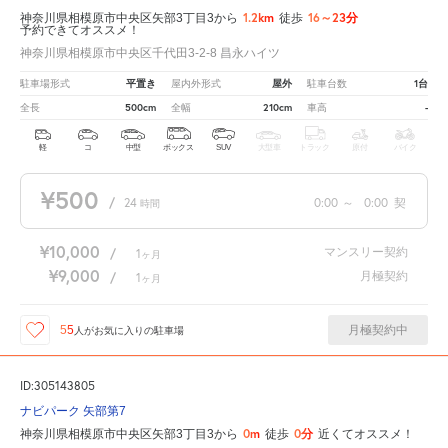
1.2km
16～23分
神奈川県相模原市中央区矢部3丁目3から
徒歩
予約できてオススメ！
神奈川県相模原市中央区千代田3-2-8 昌永ハイツ
平置き
屋外
1台
駐車場形式
屋内外形式
駐車台数
500cm
210cm
-
全長
全幅
車高
軽
コ
中型
ボックス
SUV
大型車
トラック
原付
バイク
¥500
/
24
0:00
～
0:00
契
時間
¥10,000
マンスリー契約
/
1
ヶ月
¥9,000
月極契約
/
1
ヶ月
月極契約中
55
人が
お気に入りの駐車場
ID:305143805
ナビパーク 矢部第7
0m
0分
神奈川県相模原市中央区矢部3丁目3から
徒歩
近くてオススメ！