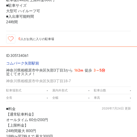
駐車後24時間 上限料金600円
■駐車サイズ
大型可 ハイルーフ可
■入出庫可能時間
24時間
6
人が
お気に入りの駐車場
ID:305134061
コムパーク矢部駅前
162m
3～5分
神奈川県相模原市中央区矢部3丁目3から
徒歩
近くてオススメ！
神奈川県相模原市中央区矢部3丁目18-7
-
-
-
駐車場形式
屋内外形式
駐車台数
-
-
-
全長
全幅
車高
■料金
2026年7月24日
更新
【通常駐車料金】
オールタイム 60分/200円
【上限料金】
24時間最大 800円
18時〜翌7時まで 最大300円