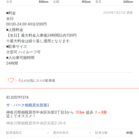
500cm
190cm
200cm
全長
全幅
車高
■料金
2026年7月27日
更新
全日
00:00-24:00 40分/200円
■上限料金
【全日】最大料金入庫後24時間以内700円
※最大料金は繰り返し適用となります。
■駐車サイズ
大型可 ハイルーフ可
■入出庫可能時間
24時間
6
人が
お気に入りの駐車場
ID:305191374
ザ・パーク相模原矢部第1
103m
2～3分
神奈川県相模原市中央区矢部3丁目3から
徒歩
近くてオススメ！
神奈川県相模原市中央区矢部2-26-6
-
-
40台
駐車場形式
屋内外形式
駐車台数