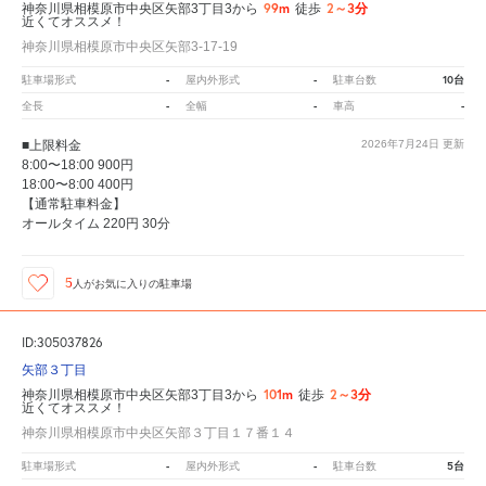
99m
2～3分
神奈川県相模原市中央区矢部3丁目3から
徒歩
近くてオススメ！
神奈川県相模原市中央区矢部3-17-19
-
-
10台
駐車場形式
屋内外形式
駐車台数
-
-
-
全長
全幅
車高
■上限料金
2026年7月24日
更新
8:00〜18:00 900円
18:00〜8:00 400円
【通常駐車料金】
オールタイム 220円 30分
5
人が
お気に入りの駐車場
ID:305037826
矢部３丁目
101m
2～3分
神奈川県相模原市中央区矢部3丁目3から
徒歩
近くてオススメ！
神奈川県相模原市中央区矢部３丁目１７番１４
-
-
5台
駐車場形式
屋内外形式
駐車台数