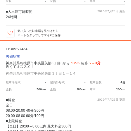
-
-
-
全長
全幅
車高
■入出庫可能時間
2026年7月24日
更新
24時間
気に入った駐車場を見つけたら
ハートをタップしてマイPに保存
ID:305197464
矢部駅前
106m
2～3分
神奈川県相模原市中央区矢部3丁目3から
徒歩
近くてオススメ！
神奈川県相模原市中央区矢部３丁目１ー１４
-
-
4台
駐車場形式
屋内外形式
駐車台数
500cm
190cm
200cm
全長
全幅
車高
■料金
2026年7月27日
更新
全日
08:00-20:00 40分/200円
20:00-08:00 60分/100円
■上限料金
【全日】20:00～8:00以内 最大料金300円