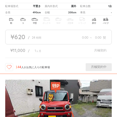
平置き
屋外
1台
駐車場形式
屋内外形式
駐車台数
490cm
200cm
-
全長
全幅
車高
軽
コ
中型
ボックス
SUV
大型車
トラック
原付
バイク
¥620
/
24
0:00
～
0:00
契
時間
¥11,000
月極契約
/
1
ヶ月
月極契約中
144
人が
お気に入りの駐車場