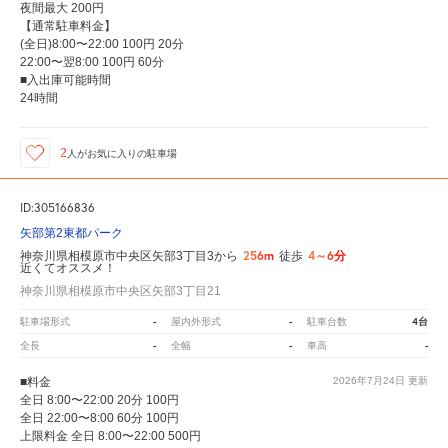
夜間最大 200円
【通常駐車料金】
(全日)8:00〜22:00 100円 20分
22:00〜翌8:00 100円 60分
■入出庫可能時間
24時間
2
人が
お気に入りの駐車場
ID:305166836
矢部第2東都パーク
256m
4～6分
神奈川県相模原市中央区矢部3丁目3から
徒歩
近くてオススメ！
神奈川県相模原市中央区矢部3丁目21
-
-
4台
駐車場形式
屋内外形式
駐車台数
-
-
-
全長
全幅
車高
■料金
2026年7月24日
更新
全日 8:00〜22:00 20分 100円
全日 22:00〜8:00 60分 100円
上限料金 全日 8:00〜22:00 500円