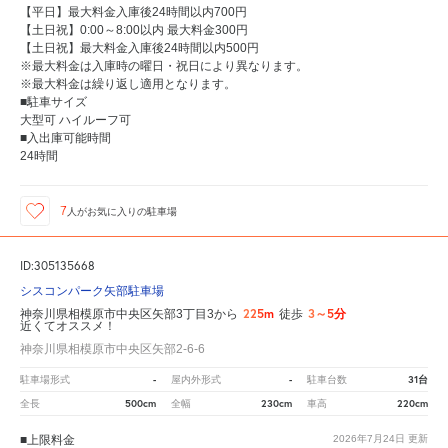
【平日】最大料金入庫後24時間以内700円
【土日祝】0:00～8:00以内 最大料金300円
【土日祝】最大料金入庫後24時間以内500円
※最大料金は入庫時の曜日・祝日により異なります。
※最大料金は繰り返し適用となります。
■駐車サイズ
大型可 ハイルーフ可
■入出庫可能時間
24時間
7
人が
お気に入りの駐車場
ID:305135668
シスコンパーク矢部駐車場
225m
3～5分
神奈川県相模原市中央区矢部3丁目3から
徒歩
近くてオススメ！
神奈川県相模原市中央区矢部2-6-6
-
-
31台
駐車場形式
屋内外形式
駐車台数
500cm
230cm
220cm
全長
全幅
車高
■上限料金
2026年7月24日
更新