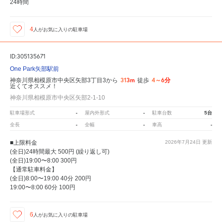
24時間
4
人が
お気に入りの駐車場
ID:305135671
One Park矢部駅前
313m
4～6分
神奈川県相模原市中央区矢部3丁目3から
徒歩
近くてオススメ！
神奈川県相模原市中央区矢部2-1-10
-
-
5台
駐車場形式
屋内外形式
駐車台数
-
-
-
全長
全幅
車高
■上限料金
2026年7月24日
更新
(全日)24時間最大 500円 (繰り返し可)
(全日)19:00〜8:00 300円
【通常駐車料金】
(全日)8:00〜19:00 40分 200円
19:00〜8:00 60分 100円
6
人が
お気に入りの駐車場