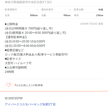
神奈川県相模原市中央区矢部3丁目3
-
-
16台
駐車場形式
屋内外形式
駐車台数
500cm
190cm
210cm
全長
全幅
車高
■上限料金
2026年7月24日
更新
(全日)24時間最大 700円(繰り返し可)
(全日)夜間最大 20:00〜8:00 300円(繰り返し可)
【通常駐車料金】
(全日) 8:00〜20:00 15分/100円
(全日) 20:00〜8:00 60分/200円
■提携店舗など
ロック板式/最大料金あり/駐車サービス券販売可/
■駐車サイズ
大型可 ハイルーフ可
■入出庫可能時間
24時間
9
人が
お気に入りの駐車場
ID:305135709
アイパークコスモパーキング矢部3丁目