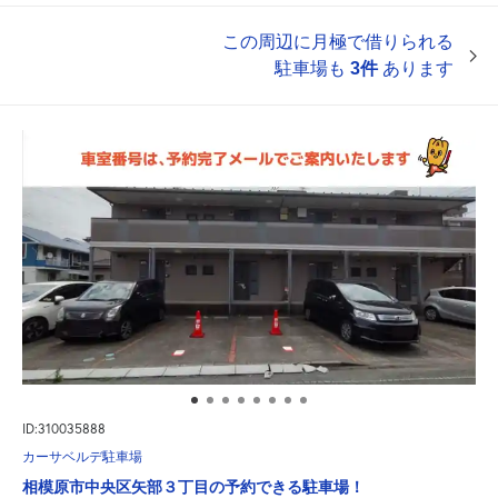
この周辺に月極で借りられる
駐車場も
3件
あります
ID:310035888
カーサベルデ駐車場
相模原市中央区矢部３丁目の予約できる駐車場！