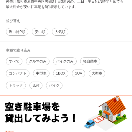
神奈川県相模原市中央区矢部3丁目3周辺の、土日・平日NaN時間とめても
最大料金が安い駐車場を6件表示しています。
並び替え
近い特P順
安い順
人気順
車種で絞り込み
すべて
クルマのみ
バイクのみ
軽自動車
コンパクト
中型車
1BOX
SUV
大型車
トラック
原付
バイク