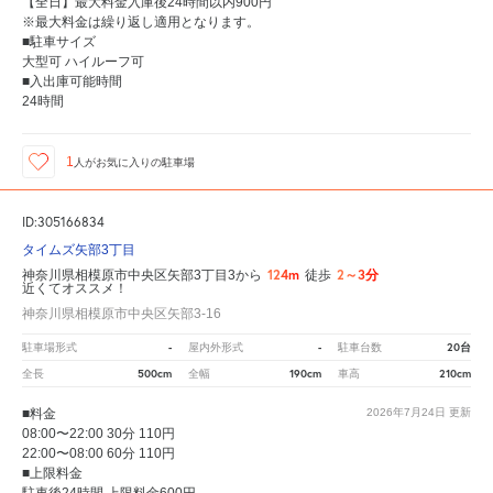
【全日】最大料金入庫後24時間以内900円
※最大料金は繰り返し適用となります。
■駐車サイズ
大型可 ハイルーフ可
■入出庫可能時間
24時間
1
人が
お気に入りの駐車場
ID:305166834
タイムズ矢部3丁目
124m
2～3分
神奈川県相模原市中央区矢部3丁目3から
徒歩
近くてオススメ！
神奈川県相模原市中央区矢部3-16
-
-
20台
駐車場形式
屋内外形式
駐車台数
500cm
190cm
210cm
全長
全幅
車高
■料金
2026年7月24日
更新
08:00〜22:00 30分 110円
22:00〜08:00 60分 110円
■上限料金