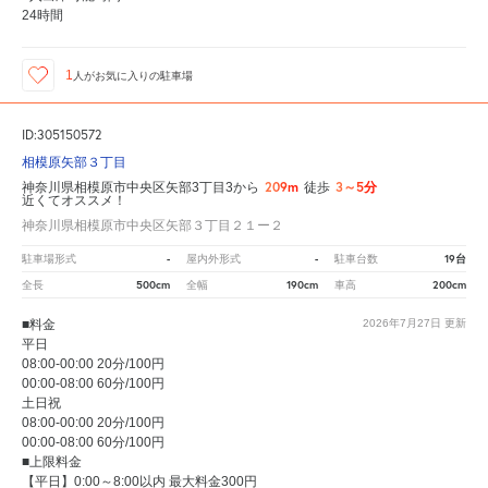
24時間
1
人が
お気に入りの駐車場
ID:305150572
相模原矢部３丁目
209m
3～5分
神奈川県相模原市中央区矢部3丁目3から
徒歩
近くてオススメ！
神奈川県相模原市中央区矢部３丁目２１ー２
-
-
19台
駐車場形式
屋内外形式
駐車台数
500cm
190cm
200cm
全長
全幅
車高
■料金
2026年7月27日
更新
平日
08:00-00:00 20分/100円
00:00-08:00 60分/100円
土日祝
08:00-00:00 20分/100円
00:00-08:00 60分/100円
■上限料金
【平日】0:00～8:00以内 最大料金300円