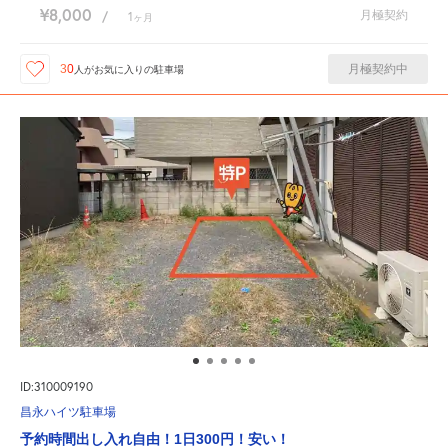
¥8,000
月極契約
/
1
ヶ月
月極契約中
30
人が
お気に入りの駐車場
ID:310009190
昌永ハイツ駐車場
予約時間出し入れ自由！1日300円！安い！