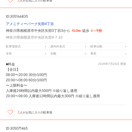
2
人が
お気に入りの駐車場
ID:305166835
アメニティーパーク矢部4丁目
463m
6～9分
神奈川県相模原市中央区矢部3丁目3から
徒歩
神奈川県相模原市中央区矢部4-7-10
-
-
-
駐車場形式
屋内外形式
駐車台数
-
-
-
全長
全幅
車高
■料金
2026年7月24日
更新
【全日】
08:00〜20:00 30分/100円
20:00〜08:00 60分/100円
〜上限料金〜
入庫後24時間以内最大500円 ※繰り返し適用
20:00〜08:00 入庫後12時間以内最大300円 ※繰り返し適用
1
人が
お気に入りの駐車場
ID:305071465