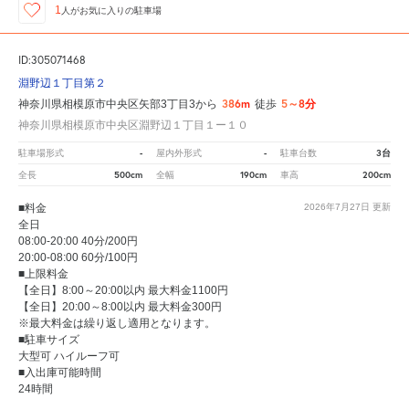
1
人が
お気に入りの駐車場
ID:305071468
淵野辺１丁目第２
386m
5～8分
神奈川県相模原市中央区矢部3丁目3から
徒歩
神奈川県相模原市中央区淵野辺１丁目１ー１０
-
-
3台
駐車場形式
屋内外形式
駐車台数
500cm
190cm
200cm
全長
全幅
車高
■料金
2026年7月27日
更新
全日
08:00-20:00 40分/200円
20:00-08:00 60分/100円
■上限料金
【全日】8:00～20:00以内 最大料金1100円
【全日】20:00～8:00以内 最大料金300円
※最大料金は繰り返し適用となります。
■駐車サイズ
大型可 ハイルーフ可
■入出庫可能時間
24時間