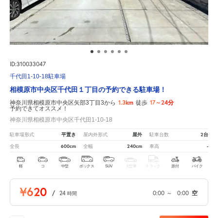
ID:310033047
千代田1-10-18駐車場
相模原市中央区千代田１丁目の予約できる駐車場！
1.3km
17～24分
神奈川県相模原市中央区矢部3丁目3から
徒歩
予約できてオススメ！
神奈川県相模原市中央区千代田1-10-18
平置き
屋外
2台
駐車場形式
屋内外形式
駐車台数
600cm
240cm
-
全長
全幅
車高
軽
コ
中型
ボックス
SUV
大型車
トラック
原付
バイク
¥620
/
24
0:00
～
0:00
空
時間