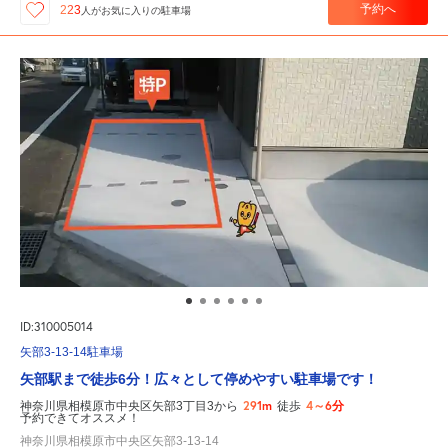
予約へ
223
人が
お気に入りの駐車場
ID:310005014
矢部3-13-14駐車場
矢部駅まで徒歩6分！広々として停めやすい駐車場です！
291m
4～6分
神奈川県相模原市中央区矢部3丁目3から
徒歩
予約できてオススメ！
神奈川県相模原市中央区矢部3-13-14