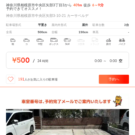
401m
6～9分
神奈川県相模原市中央区矢部3丁目3から
徒歩
予約できてオススメ！
神奈川県相模原市中央区矢部3-10-21 カーサベルデ
平置き
屋外
2台
駐車場形式
屋内外形式
駐車台数
500cm
230cm
-
全長
全幅
車高
軽
コ
中型
ボックス
SUV
大型車
トラック
原付
バイク
¥500
/
24
0:00
～
0:00
空
時間
予約へ
191
人が
お気に入りの駐車場