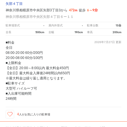
矢部４丁目
472m
6～9分
神奈川県相模原市中央区矢部3丁目3から
徒歩
神奈川県相模原市中央区矢部４丁目６ー１１
-
-
13台
駐車場形式
屋内外形式
駐車台数
500cm
190cm
200cm
全長
全幅
車高
■料金
2026年7月27日
更新
全日
08:00-20:00 60分/200円
20:00-08:00 60分/100円
■上限料金
【全日】20:00～8:00以内 最大料金450円
【全日】最大料金入庫後24時間以内650円
※最大料金は繰り返し適用となります。
■駐車サイズ
大型可 ハイルーフ可
■入出庫可能時間
24時間
4
人が
お気に入りの駐車場