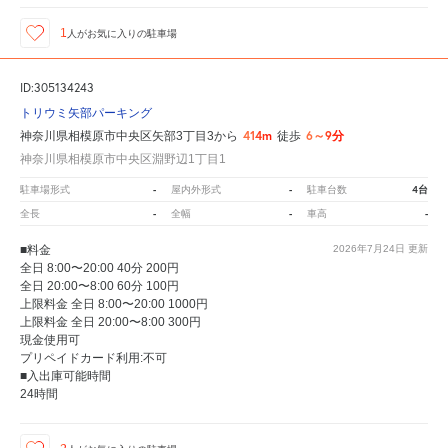
1
人が
お気に入りの駐車場
ID:305134243
トリウミ矢部パーキング
414m
6～9分
神奈川県相模原市中央区矢部3丁目3から
徒歩
神奈川県相模原市中央区淵野辺1丁目1
-
-
4台
駐車場形式
屋内外形式
駐車台数
-
-
-
全長
全幅
車高
■料金
2026年7月24日
更新
全日 8:00〜20:00 40分 200円
全日 20:00〜8:00 60分 100円
上限料金 全日 8:00〜20:00 1000円
上限料金 全日 20:00〜8:00 300円
現金使用可
プリペイドカード利用:不可
■入出庫可能時間
24時間