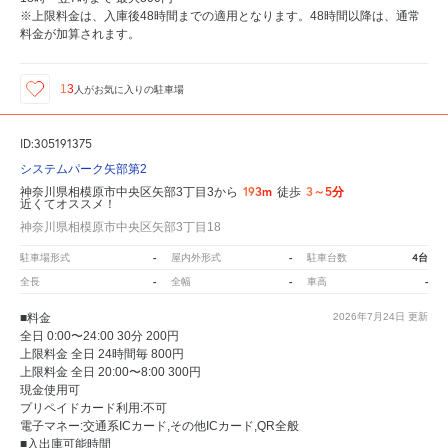
※上限料金は、入庫後48時間までの適用となります。48時間以降は、通常
料金が加算されます。
13
人が
お気に入りの駐車場
ID:305191375
システムパーク矢部第2
193m
3～5分
神奈川県相模原市中央区矢部3丁目3から
徒歩
近くてオススメ！
神奈川県相模原市中央区矢部3丁目18
-
-
4台
駐車場形式
屋内外形式
駐車台数
-
-
-
全長
全幅
車高
■料金
2026年7月24日
更新
全日 0:00〜24:00 30分 200円
上限料金 全日 24時間毎 800円
上限料金 全日 20:00〜8:00 300円
現金使用可
プリペイドカード利用:不可
電子マネー:交通系ICカード,その他ICカード,QR全般
■入出庫可能時間