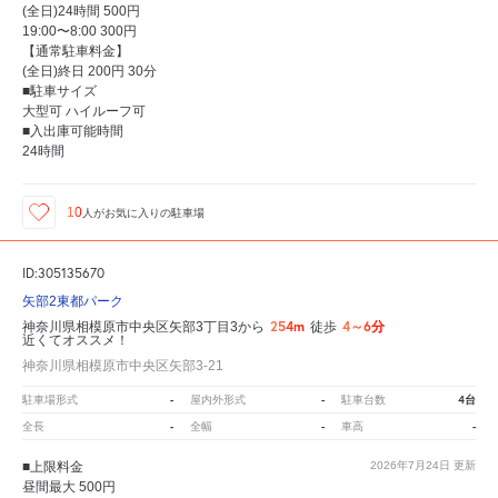
(全日)24時間 500円
19:00〜8:00 300円
【通常駐車料金】
(全日)終日 200円 30分
■駐車サイズ
大型可 ハイルーフ可
■入出庫可能時間
24時間
10
人が
お気に入りの駐車場
ID:305135670
矢部2東都パーク
254m
4～6分
神奈川県相模原市中央区矢部3丁目3から
徒歩
近くてオススメ！
神奈川県相模原市中央区矢部3-21
-
-
4台
駐車場形式
屋内外形式
駐車台数
-
-
-
全長
全幅
車高
■上限料金
2026年7月24日
更新
昼間最大 500円