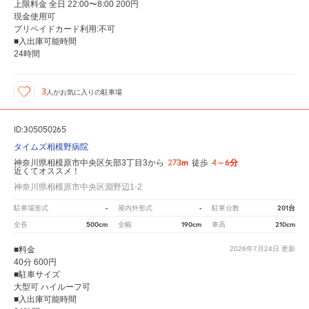
上限料金 全日 22:00〜8:00 200円
現金使用可
プリペイドカード利用:不可
■入出庫可能時間
24時間
3
人が
お気に入りの駐車場
ID:305050265
タイムズ相模野病院
273m
4～6分
神奈川県相模原市中央区矢部3丁目3から
徒歩
近くてオススメ！
神奈川県相模原市中央区淵野辺1-2
-
-
201台
駐車場形式
屋内外形式
駐車台数
500cm
190cm
210cm
全長
全幅
車高
■料金
2026年7月24日
更新
40分 600円
■駐車サイズ
大型可 ハイルーフ可
■入出庫可能時間