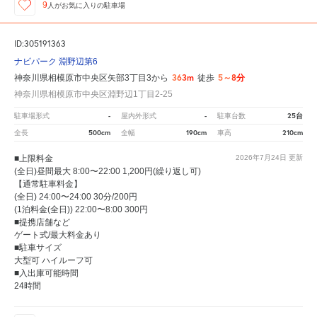
9
人が
お気に入りの駐車場
ID:305191363
ナビパーク 淵野辺第6
363m
5～8分
神奈川県相模原市中央区矢部3丁目3から
徒歩
神奈川県相模原市中央区淵野辺1丁目2-25
-
-
25台
駐車場形式
屋内外形式
駐車台数
500cm
190cm
210cm
全長
全幅
車高
■上限料金
2026年7月24日
更新
(全日)昼間最大 8:00〜22:00 1,200円(繰り返し可)
【通常駐車料金】
(全日) 24:00〜24:00 30分/200円
(1泊料金(全日)) 22:00〜8:00 300円
■提携店舗など
ゲート式/最大料金あり
■駐車サイズ
大型可 ハイルーフ可
■入出庫可能時間
24時間