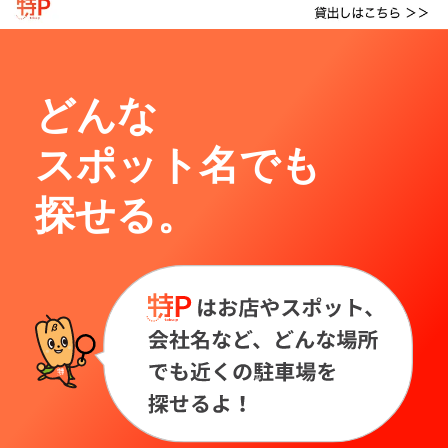
どんな
スポット名でも
探せる。