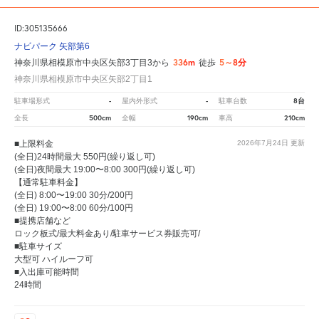
ID:305135666
ナビパーク 矢部第6
336m
5～8分
神奈川県相模原市中央区矢部3丁目3から
徒歩
神奈川県相模原市中央区矢部2丁目1
-
-
8台
駐車場形式
屋内外形式
駐車台数
500cm
190cm
210cm
全長
全幅
車高
■上限料金
2026年7月24日
更新
(全日)24時間最大 550円(繰り返し可)
(全日)夜間最大 19:00〜8:00 300円(繰り返し可)
【通常駐車料金】
(全日) 8:00〜19:00 30分/200円
(全日) 19:00〜8:00 60分/100円
■提携店舗など
ロック板式/最大料金あり/駐車サービス券販売可/
■駐車サイズ
大型可 ハイルーフ可
■入出庫可能時間
24時間