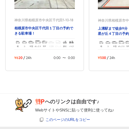
月極契約中
0:00～24:00
神奈川県相模原市中央区千代田1-10-18
神奈川県相模原市中央
8月19日 (水)
¥500
相模原市中央区千代田１丁目の予約で
上溝駅まで徒歩9分
月極契約中
きる駐車場！
星が丘４丁目の予約
軽
コ
中型
ボックス
SUV
大型車
トラック
原付
バイク
軽
コ
中型
ボックス
SU
0:00～24:00
8月20日 (木)
¥500
¥620
/
24h
0:00
〜
0:00
¥500
/
24h
月極契約中
0:00～24:00
8月21日 (金)
¥500
月極契約中
へのリンクは自由です♪
0:00～24:00
WebサイトやSNSに貼って便利に使ってね♪
8月22日 (土)
¥500
このページのURLをコピー
月極契約中