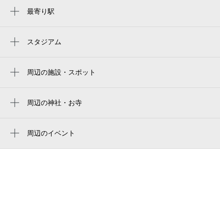
最寄り駅
0:00～24:00
矢部駅
8月23日 (日)
¥500
月極契約中
上溝駅
スタジアム
サーティーフォー相模原球場
0:00～24:00
8月24日 (月)
¥500
周辺の施設・スポット
栄ハイツ
月極契約中
株式会社mariage
周辺の神社・お寺
0:00～24:00
周辺に神社・お寺が見つかりませんでした。
相模原労働センタ－
8月25日 (火)
¥500
周辺のイベント
月極契約中
相模原保健所
明治大学マンドリン倶楽部 気軽に寄り道
県央地区行政センタ－消費生活第二課（相
コンサート
0:00～24:00
模原消費生活センタ－）
8月26日 (水)
¥500
相模原市民会館で聴く、お得な1時間 ラン
相模原税務署
チタイムコンサートVOL.39 パリの音色四
月極契約中
重奏
県企業庁水道局相模原事務所
0:00～24:00
蚕業センタ－相模原地区蚕業指導所