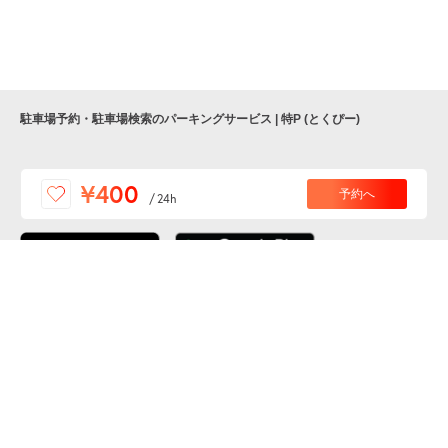
9月5日 (土)
¥400
月極契約中
駐車場予約・駐車場検索のパーキングサービス | 特P (とくぴー)
便利な特Pアプリを
¥400
予約へ
/
24h
ダウンロードしよう！
ここから「インストール」して、便利な特Pアプリを
公式 X
GETしよう