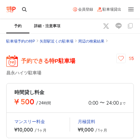
会員登録
駐車場貸出
予約
詳細・注意事項
駐車場予約の特P
矢部駅近くの駐車場
周辺の検索結果
55
予約できる特P駐車場
昌永ハイツ駐車場
時間貸し料金
¥
500
〜
0:00
24:00
/
24
時間
まで
マンスリー料金
月極賃料
¥10,000
¥9,000
/ 1ヶ月
/ 1ヶ月