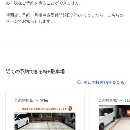
め、現在ご予約を承ることができません。
0:00～24:00
8月14日 (金)
¥500
時間貸し予約・月極申込受付開始日がわかりましたら、こちらの
月極契約中
ページでお知らせします。
0:00～24:00
8月15日 (土)
¥500
月極契約中
0:00～24:00
8月16日 (日)
¥500
近くの予約できる特P駐車場
月極契約中
周辺の検索結果を見る
0:00～24:00
8月17日 (月)
¥500
この駐車場から
171m
この駐車場から
83
月極契約中
0:00～24:00
8月18日 (火)
¥500