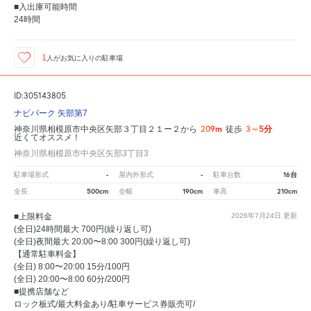
■入出庫可能時間
24時間
1
人が
お気に入りの駐車場
ID:305143805
ナビパーク 矢部第7
209m
3～5分
神奈川県相模原市中央区矢部３丁目２１ー２から
徒歩
近くてオススメ！
神奈川県相模原市中央区矢部3丁目3
-
-
16台
駐車場形式
屋内外形式
駐車台数
500cm
190cm
210cm
全長
全幅
車高
■上限料金
2026年7月24日
更新
(全日)24時間最大 700円(繰り返し可)
(全日)夜間最大 20:00〜8:00 300円(繰り返し可)
【通常駐車料金】
(全日) 8:00〜20:00 15分/100円
(全日) 20:00〜8:00 60分/200円
■提携店舗など
ロック板式/最大料金あり/駐車サービス券販売可/