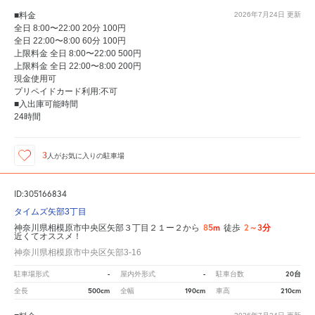
■料金
2026年7月24日
更新
全日 8:00〜22:00 20分 100円
全日 22:00〜8:00 60分 100円
上限料金 全日 8:00〜22:00 500円
上限料金 全日 22:00〜8:00 200円
現金使用可
プリペイドカード利用:不可
■入出庫可能時間
24時間
3
人が
お気に入りの駐車場
ID:305166834
タイムズ矢部3丁目
85m
2～3分
神奈川県相模原市中央区矢部３丁目２１ー２から
徒歩
近くてオススメ！
神奈川県相模原市中央区矢部3-16
-
-
20台
駐車場形式
屋内外形式
駐車台数
500cm
190cm
210cm
全長
全幅
車高