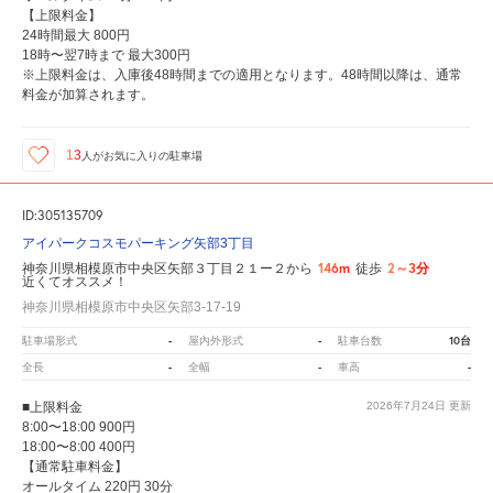
【上限料金】
24時間最大 800円
18時〜翌7時まで 最大300円
※上限料金は、入庫後48時間までの適用となります。48時間以降は、通常
料金が加算されます。
13
人が
お気に入りの駐車場
ID:305135709
アイパークコスモパーキング矢部3丁目
146m
2～3分
神奈川県相模原市中央区矢部３丁目２１ー２から
徒歩
近くてオススメ！
神奈川県相模原市中央区矢部3-17-19
-
-
10台
駐車場形式
屋内外形式
駐車台数
-
-
-
全長
全幅
車高
■上限料金
2026年7月24日
更新
8:00〜18:00 900円
18:00〜8:00 400円
【通常駐車料金】
オールタイム 220円 30分