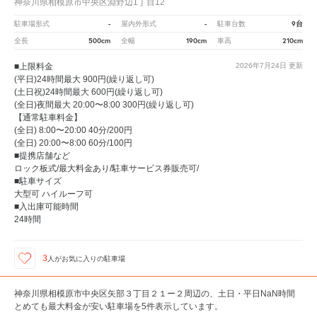
神奈川県相模原市中央区淵野辺1丁目12
-
-
9台
駐車場形式
屋内外形式
駐車台数
500cm
190cm
210cm
全長
全幅
車高
■上限料金
2026年7月24日
更新
(平日)24時間最大 900円(繰り返し可)
(土日祝)24時間最大 600円(繰り返し可)
(全日)夜間最大 20:00〜8:00 300円(繰り返し可)
【通常駐車料金】
(全日) 8:00〜20:00 40分/200円
(全日) 20:00〜8:00 60分/100円
■提携店舗など
ロック板式/最大料金あり/駐車サービス券販売可/
■駐車サイズ
大型可 ハイルーフ可
■入出庫可能時間
24時間
3
人が
お気に入りの駐車場
神奈川県相模原市中央区矢部３丁目２１ー２周辺の、土日・平日NaN時間
とめても最大料金が安い駐車場を5件表示しています。