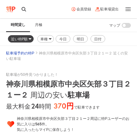
会員登録
駐車場貸出
時間貸し
月極
マップ
近い特P順
車種
今日
明日
日付
駐車場予約の特P
神奈川県相模原市中央区矢部３丁目２１ー２ 近くの安
い駐車場
駐車場が50件見つかりました！
神奈川県相模原市中央区矢部３丁目２
１ー２
駐車場
周辺の安い
370円
24
時間
最大料金
で駐車できます
神奈川県相模原市中央区矢部３丁目２１ー２周辺に特Pユーザーのお
565
気に入りは
件。
気に入ったらマイPに保存しよう！