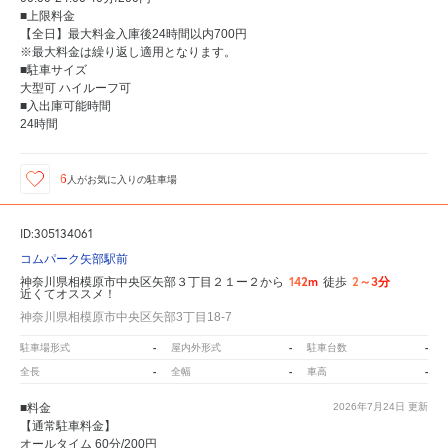
■上限料金
【全日】最大料金入庫後24時間以内700円
※最大料金は繰り返し適用となります。
■駐車サイズ
大型可 ハイルーフ可
■入出庫可能時間
24時間
6
人が
お気に入りの駐車場
ID:305134061
コムパーク矢部駅前
142m
2～3分
神奈川県相模原市中央区矢部３丁目２１ー２から
徒歩
近くてオススメ！
神奈川県相模原市中央区矢部3丁目18-7
-
-
-
駐車場形式
屋内外形式
駐車台数
-
-
-
全長
全幅
車高
■料金
2026年7月24日
更新
【通常駐車料金】
オールタイム 60分/200円