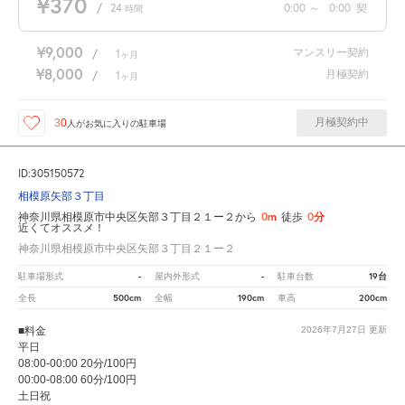
¥370
/
24
0:00
～
0:00
契
時間
¥9,000
マンスリー契約
/
1
ヶ月
¥8,000
月極契約
/
1
ヶ月
月極契約中
30
人が
お気に入りの駐車場
ID:305150572
相模原矢部３丁目
0m
0分
神奈川県相模原市中央区矢部３丁目２１ー２から
徒歩
近くてオススメ！
神奈川県相模原市中央区矢部３丁目２１ー２
-
-
19台
駐車場形式
屋内外形式
駐車台数
500cm
190cm
200cm
全長
全幅
車高
■料金
2026年7月27日
更新
平日
08:00-00:00 20分/100円
00:00-08:00 60分/100円
土日祝