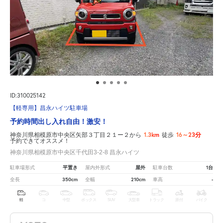
ID:310025142
【軽専用】昌永ハイツ駐車場
予約時間出し入れ自由！激安！
1.3km
16～23分
神奈川県相模原市中央区矢部３丁目２１ー２から
徒歩
予約できてオススメ！
神奈川県相模原市中央区千代田3-2-8 昌永ハイツ
平置き
屋外
1台
駐車場形式
屋内外形式
駐車台数
350cm
210cm
-
全長
全幅
車高
軽
コ
中型
ボックス
SUV
大型車
トラック
原付
バイク