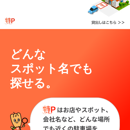
どんな
スポット名でも
探せる。