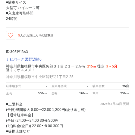
■駐車サイズ
大型可 ハイルーフ可
■入出庫可能時間
24時間
9
人が
お気に入りの駐車場
ID:305191363
ナビパーク 淵野辺第6
216m
3～5分
神奈川県相模原市中央区矢部３丁目２１ー２から
徒歩
近くてオススメ！
神奈川県相模原市中央区淵野辺1丁目2-25
-
-
25台
駐車場形式
屋内外形式
駐車台数
500cm
190cm
210cm
全長
全幅
車高
■上限料金
2026年7月24日
更新
(全日)昼間最大 8:00〜22:00 1,200円(繰り返し可)
【通常駐車料金】
(全日) 24:00〜24:00 30分/200円
(1泊料金(全日)) 22:00〜8:00 300円
■提携店舗など