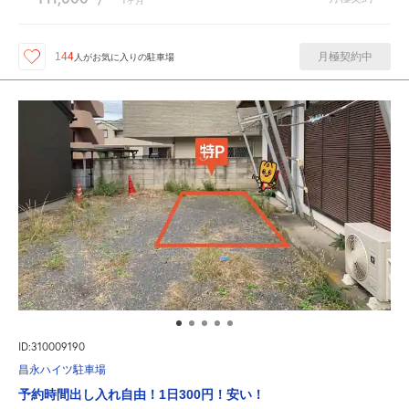
ヶ月
月極契約中
144
人が
お気に入りの駐車場
ID:310009190
昌永ハイツ駐車場
予約時間出し入れ自由！1日300円！安い！