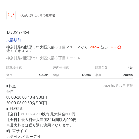
5
人が
お気に入りの駐車場
ID:305197464
矢部駅前
207m
3～5分
神奈川県相模原市中央区矢部３丁目２１ー２から
徒歩
近くてオススメ！
神奈川県相模原市中央区矢部３丁目１ー１４
-
-
4台
駐車場形式
屋内外形式
駐車台数
500cm
190cm
200cm
全長
全幅
車高
■料金
2026年7月27日
更新
全日
08:00-20:00 40分/200円
20:00-08:00 60分/100円
■上限料金
【全日】20:00～8:00以内 最大料金300円
【全日】最大料金入庫後24時間以内900円
※最大料金は繰り返し適用となります。
■駐車サイズ
大型可 ハイルーフ可