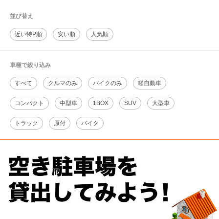
並び替え
近い特P順
安い順
人気順
車種で絞り込み
すべて
クルマのみ
バイクのみ
軽自動車
コンパクト
中型車
1BOX
SUV
大型車
トラック
原付
バイク