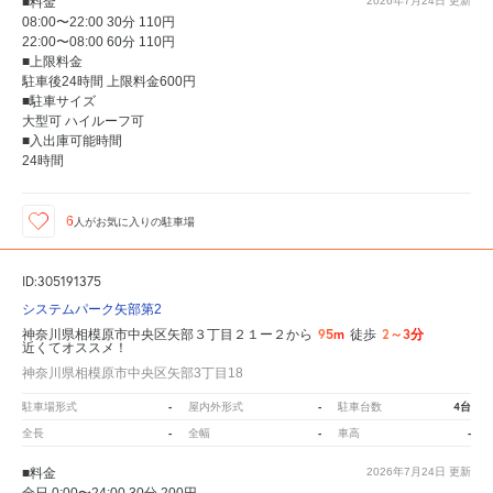
■料金
2026年7月24日
更新
08:00〜22:00 30分 110円
22:00〜08:00 60分 110円
■上限料金
駐車後24時間 上限料金600円
■駐車サイズ
大型可 ハイルーフ可
■入出庫可能時間
24時間
6
人が
お気に入りの駐車場
ID:305191375
システムパーク矢部第2
95m
2～3分
神奈川県相模原市中央区矢部３丁目２１ー２から
徒歩
近くてオススメ！
神奈川県相模原市中央区矢部3丁目18
-
-
4台
駐車場形式
屋内外形式
駐車台数
-
-
-
全長
全幅
車高
■料金
2026年7月24日
更新
全日 0:00〜24:00 30分 200円