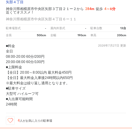
矢部４丁目
284m
4～6分
神奈川県相模原市中央区矢部３丁目２１ー２から
徒歩
近くてオススメ！
神奈川県相模原市中央区矢部４丁目６ー１１
-
-
13台
駐車場形式
屋内外形式
駐車台数
500cm
190cm
200cm
全長
全幅
車高
■料金
2026年7月27日
更新
全日
08:00-20:00 60分/200円
20:00-08:00 60分/100円
■上限料金
【全日】20:00～8:00以内 最大料金450円
【全日】最大料金入庫後24時間以内650円
※最大料金は繰り返し適用となります。
■駐車サイズ
大型可 ハイルーフ可
■入出庫可能時間
24時間
4
人が
お気に入りの駐車場