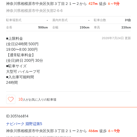
427m
6～9分
神奈川県相模原市中央区矢部３丁目２１ー２から
徒歩
神奈川県相模原市中央区矢部2-6-6
-
-
31台
駐車場形式
屋内外形式
駐車台数
500cm
230cm
220cm
全長
全幅
車高
■上限料金
2026年7月24日
更新
(全日)24時間 500円
19:00〜8:00 300円
【通常駐車料金】
(全日)終日 200円 30分
■駐車サイズ
大型可 ハイルーフ可
■入出庫可能時間
24時間
10
人が
お気に入りの駐車場
ID:305166814
ナビパーク 淵野辺第5
466m
6～9分
神奈川県相模原市中央区矢部３丁目２１ー２から
徒歩