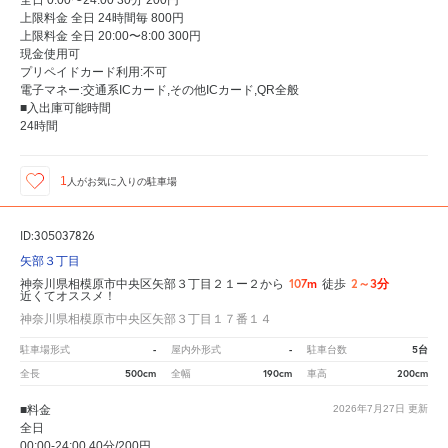
上限料金 全日 24時間毎 800円
上限料金 全日 20:00〜8:00 300円
現金使用可
プリペイドカード利用:不可
電子マネー:交通系ICカード,その他ICカード,QR全般
■入出庫可能時間
24時間
1
人が
お気に入りの駐車場
ID:305037826
矢部３丁目
107m
2～3分
神奈川県相模原市中央区矢部３丁目２１ー２から
徒歩
近くてオススメ！
神奈川県相模原市中央区矢部３丁目１７番１４
-
-
5台
駐車場形式
屋内外形式
駐車台数
500cm
190cm
200cm
全長
全幅
車高
■料金
2026年7月27日
更新
全日
00:00-24:00 40分/200円