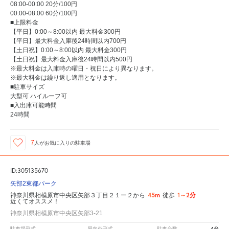
08:00-00:00 20分/100円
00:00-08:00 60分/100円
■上限料金
【平日】0:00～8:00以内 最大料金300円
【平日】最大料金入庫後24時間以内700円
【土日祝】0:00～8:00以内 最大料金300円
【土日祝】最大料金入庫後24時間以内500円
※最大料金は入庫時の曜日・祝日により異なります。
※最大料金は繰り返し適用となります。
■駐車サイズ
大型可 ハイルーフ可
■入出庫可能時間
24時間
7
人が
お気に入りの駐車場
ID:305135670
矢部2東都パーク
45m
1～2分
神奈川県相模原市中央区矢部３丁目２１ー２から
徒歩
近くてオススメ！
神奈川県相模原市中央区矢部3-21
-
-
4台
駐車場形式
屋内外形式
駐車台数