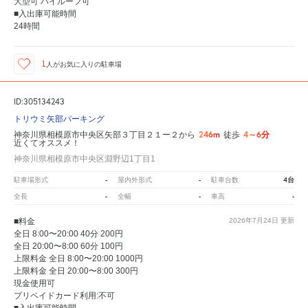
大型可 ハイルーフ可
■入出庫可能時間
24時間
1
人が
お気に入りの駐車場
ID:305134243
トリウミ矢部パーキング
246m
4～6分
神奈川県相模原市中央区矢部３丁目２１ー２から
徒歩
近くてオススメ！
神奈川県相模原市中央区淵野辺1丁目1
-
-
4台
駐車場形式
屋内外形式
駐車台数
-
-
-
全長
全幅
車高
■料金
2026年7月24日
更新
全日 8:00〜20:00 40分 200円
全日 20:00〜8:00 60分 100円
上限料金 全日 8:00〜20:00 1000円
上限料金 全日 20:00〜8:00 300円
現金使用可
プリペイドカード利用:不可
■入出庫可能時間