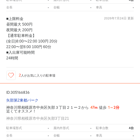
-
-
-
全長
全幅
車高
■上限料金
2026年7月24日
更新
昼間最大 500円
夜間最大 200円
【通常駐車料金】
(全日)8:00〜22:00 100円 20分
22:00〜翌8:00 100円 60分
■入出庫可能時間
24時間
2
人が
お気に入りの駐車場
ID:305166836
矢部第2東都パーク
47m
1～2分
神奈川県相模原市中央区矢部３丁目２１ー２から
徒歩
近くてオススメ！
神奈川県相模原市中央区矢部3丁目21
-
-
4台
駐車場形式
屋内外形式
駐車台数
-
-
-
全長
全幅
車高