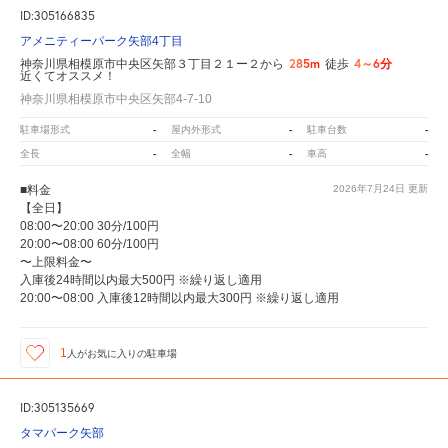
ID:305166835
アメニティーパーク矢部4丁目
285m
4～6分
神奈川県相模原市中央区矢部３丁目２１ー２から
徒歩
近くてオススメ！
神奈川県相模原市中央区矢部4-7-10
-
-
-
駐車場形式
屋内外形式
駐車台数
-
-
-
全長
全幅
車高
■料金
2026年7月24日
更新
【全日】
08:00〜20:00 30分/100円
20:00〜08:00 60分/100円
〜上限料金〜
入庫後24時間以内最大500円 ※繰り返し適用
20:00〜08:00 入庫後12時間以内最大300円 ※繰り返し適用
1
人が
お気に入りの駐車場
ID:305135669
タマパーク矢部