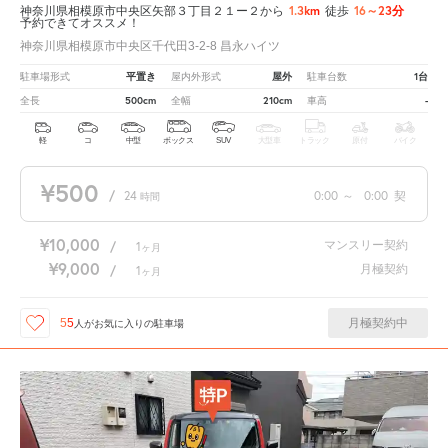
1.3km
16～23分
神奈川県相模原市中央区矢部３丁目２１ー２から
徒歩
予約できてオススメ！
神奈川県相模原市中央区千代田3-2-8 昌永ハイツ
平置き
屋外
1台
駐車場形式
屋内外形式
駐車台数
500cm
210cm
-
全長
全幅
車高
軽
コ
中型
ボックス
SUV
大型車
トラック
原付
バイク
¥500
/
24
0:00
～
0:00
契
時間
¥10,000
マンスリー契約
/
1
ヶ月
¥9,000
月極契約
/
1
ヶ月
月極契約中
55
人が
お気に入りの駐車場