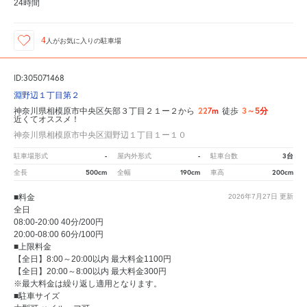
24時間
4
人が
お気に入りの駐車場
ID:305071468
淵野辺１丁目第２
227m
3～5分
神奈川県相模原市中央区矢部３丁目２１ー２から
徒歩
近くてオススメ！
神奈川県相模原市中央区淵野辺１丁目１ー１０
-
-
3台
駐車場形式
屋内外形式
駐車台数
500cm
190cm
200cm
全長
全幅
車高
■料金
2026年7月27日
更新
全日
08:00-20:00 40分/200円
20:00-08:00 60分/100円
■上限料金
【全日】8:00～20:00以内 最大料金1100円
【全日】20:00～8:00以内 最大料金300円
※最大料金は繰り返し適用となります。
■駐車サイズ