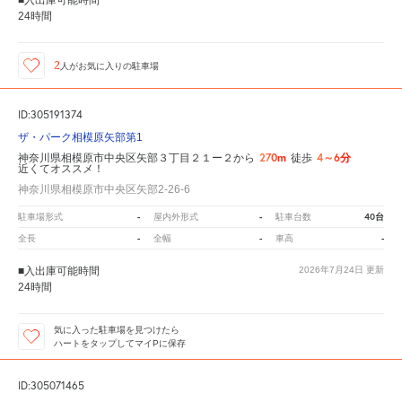
24時間
2
人が
お気に入りの駐車場
ID:305191374
ザ・パーク相模原矢部第1
270m
4～6分
神奈川県相模原市中央区矢部３丁目２１ー２から
徒歩
近くてオススメ！
神奈川県相模原市中央区矢部2-26-6
-
-
40台
駐車場形式
屋内外形式
駐車台数
-
-
-
全長
全幅
車高
■入出庫可能時間
2026年7月24日
更新
24時間
気に入った駐車場を見つけたら
ハートをタップしてマイPに保存
ID:305071465