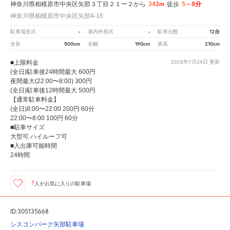
342m
5～8分
神奈川県相模原市中央区矢部３丁目２１ー２から
徒歩
神奈川県相模原市中央区矢部4-16
-
-
12台
駐車場形式
屋内外形式
駐車台数
500cm
190cm
210cm
全長
全幅
車高
■上限料金
2026年7月24日
更新
(全日)駐車後24時間最大 600円
夜間最大(22:00〜8:00) 300円
(全日)駐車後12時間最大 500円
【通常駐車料金】
(全日)8:00〜22:00 200円 60分
22:00〜8:00 100円 60分
■駐車サイズ
大型可 ハイルーフ可
■入出庫可能時間
24時間
7
人が
お気に入りの駐車場
ID:305135668
シスコンパーク矢部駐車場