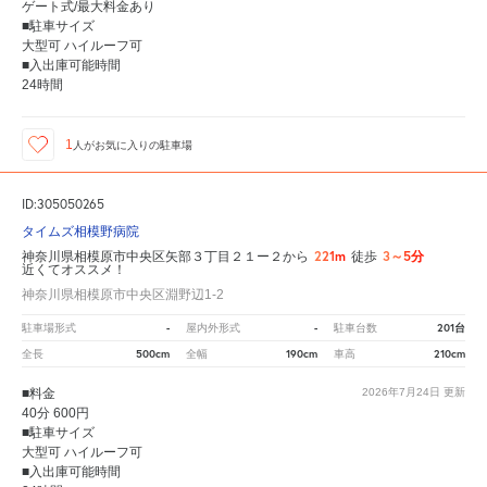
ゲート式/最大料金あり
■駐車サイズ
大型可 ハイルーフ可
■入出庫可能時間
24時間
1
人が
お気に入りの駐車場
ID:305050265
タイムズ相模野病院
221m
3～5分
神奈川県相模原市中央区矢部３丁目２１ー２から
徒歩
近くてオススメ！
神奈川県相模原市中央区淵野辺1-2
-
-
201台
駐車場形式
屋内外形式
駐車台数
500cm
190cm
210cm
全長
全幅
車高
■料金
2026年7月24日
更新
40分 600円
■駐車サイズ
大型可 ハイルーフ可
■入出庫可能時間