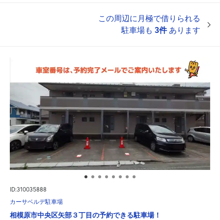
この周辺に月極で借りられる
駐車場も
3件
あります
ID:310035888
カーサベルデ駐車場
相模原市中央区矢部３丁目の予約できる駐車場！