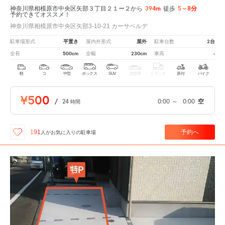
394m
5～8分
神奈川県相模原市中央区矢部３丁目２１ー２から
徒歩
予約できてオススメ！
神奈川県相模原市中央区矢部3-10-21 カーサベルデ
平置き
屋外
2台
駐車場形式
屋内外形式
駐車台数
500cm
230cm
-
全長
全幅
車高
軽
コ
中型
ボックス
SUV
大型車
トラック
原付
バイク
¥500
/
24
0:00
～
0:00
空
時間
予約へ
191
人が
お気に入りの駐車場