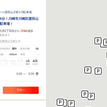
≫渡田山王町1-5駐車場
5分！川崎市川崎区渡田山
駐車場！
242m
崎元木2丁目店から
徒歩
ススメ！
渡田山王町1-5
屋外
1台
屋内外形式
駐車台数
200cm
-
全幅
車高
クス
SUV
大型車
トラック
原付
バイク
0:00
～
0:00
空
予約へ