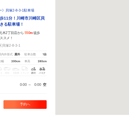
貝塚2-8-3-1駐車場
歩11分！川崎市川崎区貝
きる駐車場！
550m
崎元木2丁目店から
徒歩
ススメ！
塚2-8-3-1
屋外
1台
屋内外形式
駐車台数
200cm
280cm
全幅
車高
クス
SUV
大型車
トラック
原付
バイク
0:00
～
0:00
空
予約へ
こちら
から教えてください。
※ご注意ください - 徒歩時間は地形の状況や迂回路を反映できていな