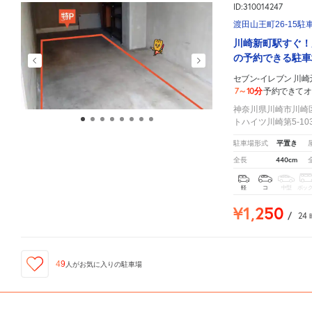
ID:310014247
渡田山王町26-15駐
川崎新町駅すぐ！
の予約できる駐車
セブン-イレブン 川
7～10分
予約できてオ
神奈川県川崎市川崎区
トハイツ川崎第5-10
平置き
駐車場形式
440cm
全長
軽
コ
中型
ボッ
¥1,250
/
24
49
人が
お気に入りの駐車場