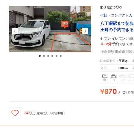
ID:310019392
≪軽・コンパクトカー
八丁畷駅まで徒歩
王町の予約できる
セブン-イレブン 川
4～6分
予約できてオ
神奈川県川崎市川崎区
平置き
駐車場形式
500cm
全長
軽
コ
中型
ボッ
¥870
/
24
時間
242
人が
お気に入りの駐車場