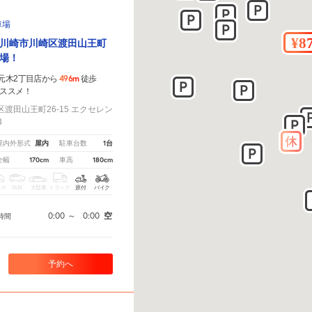
車場
川崎市川崎区渡田山王町
場！
496m
崎元木2丁目店から
徒歩
ススメ！
渡田山王町26-15 エクセレン
3
屋内
1台
屋内外形式
駐車台数
170cm
180cm
全幅
車高
クス
SUV
大型車
トラック
原付
バイク
0:00
～
0:00
空
時間
予約へ