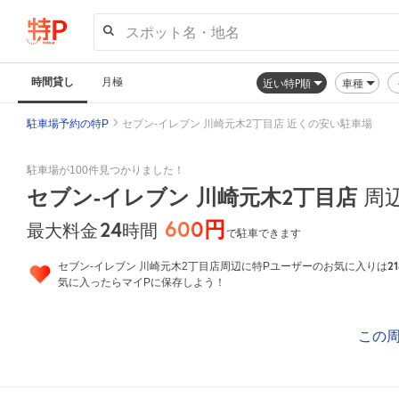
スポット名・地名
時間貸し
月極
近い特P順
車種
駐車場予約の特P
セブン-イレブン 川崎元木2丁目店 近くの安い駐車場
駐車場が100件見つかりました！
セブン-イレブン 川崎元木2丁目店
周
600円
24
時間
最大料金
で駐車できます
21
セブン-イレブン 川崎元木2丁目店周辺に特Pユーザーのお気に入りは
気に入ったらマイPに保存しよう！
この