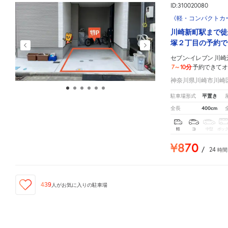
ID:310020080
《軽・コンパクトカー》
川崎新町駅まで徒
塚２丁目の予約で
セブン-イレブン 川
7～10分
予約できてオ
神奈川県川崎市川崎区貝
平置き
駐車場形式
400cm
全長
軽
コ
中型
ボッ
¥870
/
24
時間
439
人が
お気に入りの駐車場
セブン-イレブン 川崎元木2丁目店
周辺の格安
駐車場
マップです。他の駐車場がありましたら、
ID:310045477