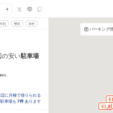
今日
明日
日付
パーキング
駐車場
辺の安い
85
件。
周辺に月極で借りられる
駐車場も
7件
あります