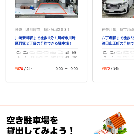
神奈川県川崎市川崎
神奈川県川崎市川崎区貝塚2-8-3-1
八丁畷駅まで徒歩5
川崎新町駅まで徒歩11分！川崎市川崎
渡田山王町の予約で
区貝塚２丁目の予約できる駐車場！
軽
コ
中型
ボックス
SU
軽
コ
中型
ボックス
SUV
大型車
トラック
原付
バイク
¥870
/
24h
¥870
/
24h
0:00
〜
0:00