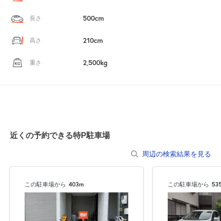
500cm
長さ
210cm
高さ
2,500kg
重さ
近くの予約できる特P駐車場
周辺の検索結果を見る
この駐車場から
403m
この駐車場から
53