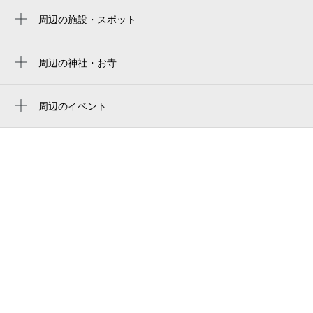
周辺の施設・スポット
京急川崎駅
elegant
小田栄駅
ザザハウス
周辺の神社・お寺
鶴見市場駅
金剛教会
ライオンズマンション川崎第3
尻手駅
周辺のイベント
よろづや・旅館
はいさいFESTA「まんまうるまプロジェク
港町駅
ホテルスカイコート川崎
ト in KAWASAKI」第1弾
ヘアサロンrico
第36回夏休み能楽体験・鑑賞教室
シンカネニューハイツ
網焼きBBQ（バーベキュー）＆おつまみビ
ュッフェBEER GARDEN(ビヤガーデン)
トヨタモビリティ神奈川 川崎店
サマーボヤージュビュッフェ
南町
オーケストラ・ラム・スール第13回演奏
堂本 元木 本店
会
川崎市消防局川崎消防署
令和8年度 出張展示 Part.2 岡本太郎と
沖縄 in Museum+205 （仮）
ホテル ロッソ