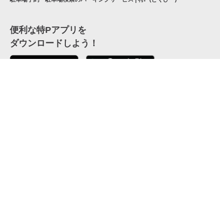
便利な特Pアプリを
ダウンロードしよう！
ここから「インストール」して、便利な特Pアプリを
公式 X
GETしよう
公式 Facebook
特P
会員・利用規約