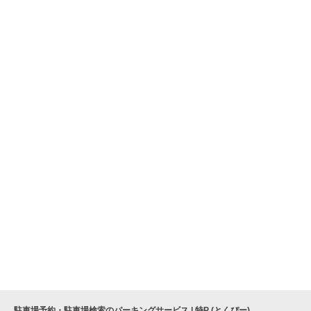
駐車場予約・駐車場検索のパーキングサービス | 特P (とくぴー)