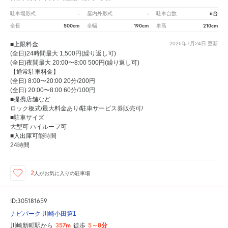
-
-
6台
駐車場形式
屋内外形式
駐車台数
500cm
190cm
210cm
全長
全幅
車高
■上限料金
2026年7月24日
更新
(全日)24時間最大 1,500円(繰り返し可)
(全日)夜間最大 20:00〜8:00 500円(繰り返し可)
【通常駐車料金】
(全日) 8:00〜20:00 20分/200円
(全日) 20:00〜8:00 60分/100円
■提携店舗など
ロック板式/最大料金あり/駐車サービス券販売可/
■駐車サイズ
大型可 ハイルーフ可
■入出庫可能時間
24時間
2
人が
お気に入りの駐車場
ID:305181659
ナビパーク 川崎小田第1
357m
5～8分
川崎新町駅から
徒歩