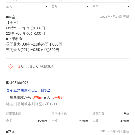
-
-
-
全長
全幅
車高
■料金
2026年7月24日
更新
【全日】
08時〜22時:20分/100円
22時〜08時:60分/100円
■上限料金
昼間最大(08時〜22時の間)1,000円
夜間最大(22時〜08時の間)300円
3
人が
お気に入りの駐車場
ID:305166096
タイムズ川崎小田1丁目第2
398m
5～8分
川崎新町駅から
徒歩
神奈川県川崎市川崎区小田1-33
-
-
9台
駐車場形式
屋内外形式
駐車台数
500cm
190cm
210cm
全長
全幅
車高
■料金
2026年7月24日
更新