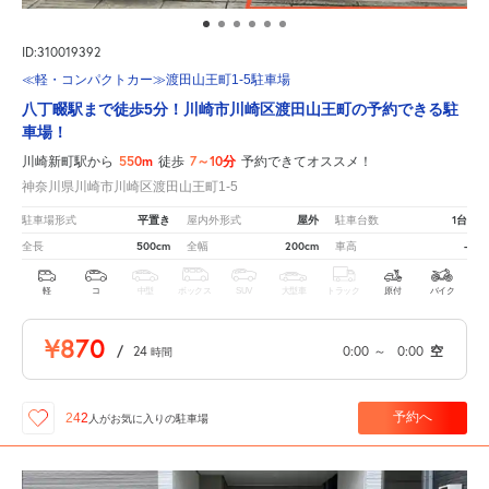
ID:310019392
≪軽・コンパクトカー≫渡田山王町1-5駐車場
八丁畷駅まで徒歩5分！川崎市川崎区渡田山王町の予約できる駐
車場！
550m
7～10分
川崎新町駅から
徒歩
予約できてオススメ！
神奈川県川崎市川崎区渡田山王町1-5
平置き
屋外
1台
駐車場形式
屋内外形式
駐車台数
500cm
200cm
-
全長
全幅
車高
軽
コ
中型
ボックス
SUV
大型車
トラック
原付
バイク
¥870
/
24
0:00
～
0:00
空
時間
予約へ
242
人が
お気に入りの駐車場