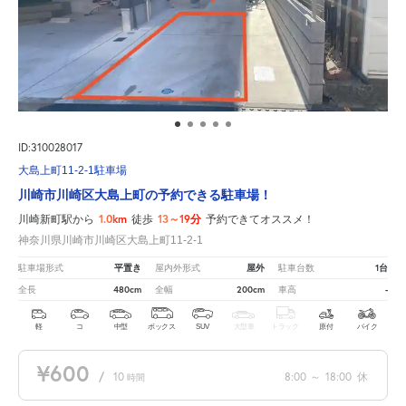
ID:310028017
大島上町11-2-1駐車場
川崎市川崎区大島上町の予約できる駐車場！
1.0km
13～19分
川崎新町駅から
徒歩
予約できてオススメ！
神奈川県川崎市川崎区大島上町11-2-1
平置き
屋外
1台
駐車場形式
屋内外形式
駐車台数
480cm
200cm
-
全長
全幅
車高
軽
コ
中型
ボックス
SUV
大型車
トラック
原付
バイク
¥600
/
10
8:00
～
18:00
休
時間