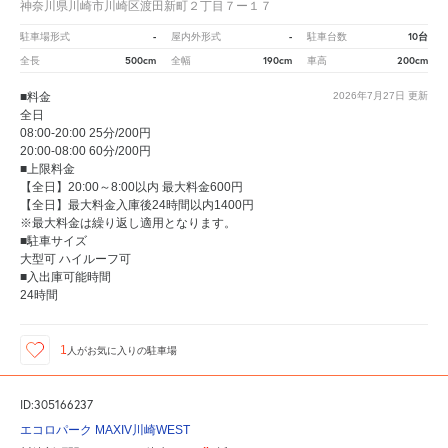
神奈川県川崎市川崎区渡田新町２丁目７ー１７
-
-
10台
駐車場形式
屋内外形式
駐車台数
500cm
190cm
200cm
全長
全幅
車高
■料金
2026年7月27日
更新
全日
08:00-20:00 25分/200円
20:00-08:00 60分/200円
■上限料金
【全日】20:00～8:00以内 最大料金600円
【全日】最大料金入庫後24時間以内1400円
※最大料金は繰り返し適用となります。
■駐車サイズ
大型可 ハイルーフ可
■入出庫可能時間
24時間
1
人が
お気に入りの駐車場
ID:305166237
エコロパーク MAXIV川崎WEST