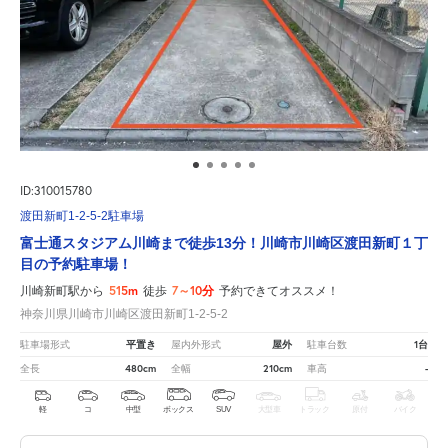
ID:310015780
渡田新町1-2-5-2駐車場
富士通スタジアム川崎まで徒歩13分！川崎市川崎区渡田新町１丁
目の予約駐車場！
515m
7～10分
川崎新町駅から
徒歩
予約できてオススメ！
神奈川県川崎市川崎区渡田新町1-2-5-2
平置き
屋外
1台
駐車場形式
屋内外形式
駐車台数
480cm
210cm
-
全長
全幅
車高
軽
コ
中型
ボックス
SUV
大型車
トラック
原付
バイク