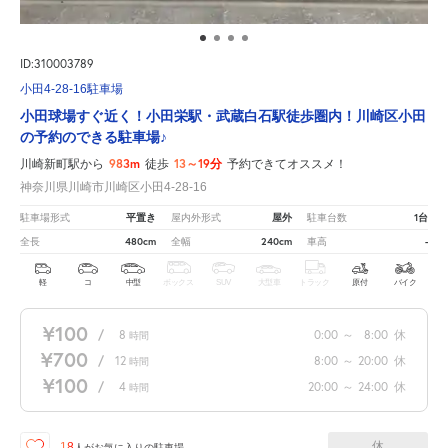
ID:310003789
小田4-28-16駐車場
小田球場すぐ近く！小田栄駅・武蔵白石駅徒歩圏内！川崎区小田
の予約のできる駐車場♪
983m
13～19分
川崎新町駅から
徒歩
予約できてオススメ！
神奈川県川崎市川崎区小田4-28-16
平置き
屋外
1台
駐車場形式
屋内外形式
駐車台数
480cm
240cm
-
全長
全幅
車高
軽
コ
中型
ボックス
SUV
大型車
トラック
原付
バイク
¥100
/
8
0:00
～
8:00
休
時間
¥700
/
12
8:00
～
20:00
休
時間
¥100
/
4
20:00
～
24:00
休
時間
休
18
人が
お気に入りの駐車場