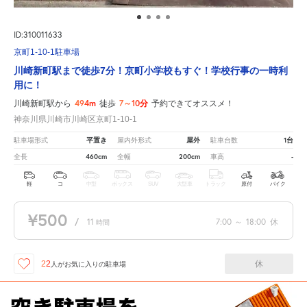
ID:310011633
京町1-10-1駐車場
川崎新町駅まで徒歩7分！京町小学校もすぐ！学校行事の一時利
用に！
494m
7～10分
川崎新町駅から
徒歩
予約できてオススメ！
神奈川県川崎市川崎区京町1-10-1
平置き
屋外
1台
駐車場形式
屋内外形式
駐車台数
460cm
200cm
-
全長
全幅
車高
軽
コ
中型
ボックス
SUV
大型車
トラック
原付
バイク
¥500
/
11
7:00
～
18:00
休
時間
休
22
人が
お気に入りの駐車場