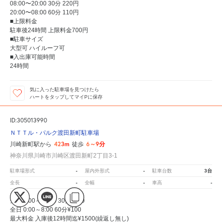
08:00〜20:00 30分 220円
20:00〜08:00 60分 110円
■上限料金
駐車後24時間 上限料金700円
■駐車サイズ
大型可 ハイルーフ可
■入出庫可能時間
24時間
気に入った駐車場を見つけたら
ハートをタップしてマイPに保存
ID:305013990
ＮＴＴル・パルク渡田新町駐車場
423m
6～9分
川崎新町駅から
徒歩
神奈川県川崎市川崎区渡田新町2丁目3-1
-
-
3台
駐車場形式
屋内外形式
駐車台数
-
-
-
全長
全幅
車高
全日 8:00～24:00 30分¥100
全日 0:00～8:00 60分¥100
最大料金 入庫後12時間迄¥1500(繰返し無し)