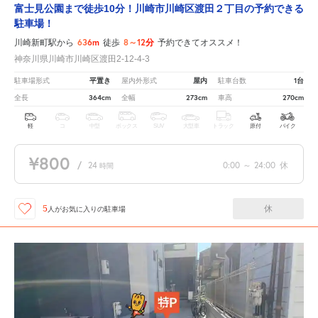
富士見公園まで徒歩10分！川崎市川崎区渡田２丁目の予約できる
駐車場！
636m
8～12分
川崎新町駅から
徒歩
予約できてオススメ！
神奈川県川崎市川崎区渡田2-12-4-3
平置き
屋内
1台
駐車場形式
屋内外形式
駐車台数
364cm
273cm
270cm
全長
全幅
車高
軽
コ
中型
ボックス
SUV
大型車
トラック
原付
バイク
¥800
/
24
0:00
～
24:00
休
時間
休
5
人が
お気に入りの駐車場