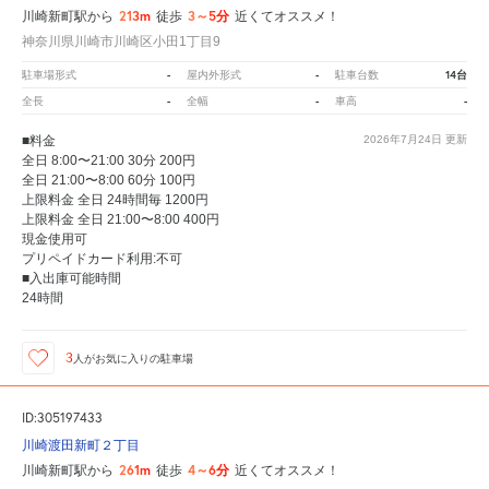
213m
3～5分
川崎新町駅から
徒歩
近くてオススメ！
神奈川県川崎市川崎区小田1丁目9
-
-
14台
駐車場形式
屋内外形式
駐車台数
-
-
-
全長
全幅
車高
■料金
2026年7月24日
更新
全日 8:00〜21:00 30分 200円
全日 21:00〜8:00 60分 100円
上限料金 全日 24時間毎 1200円
上限料金 全日 21:00〜8:00 400円
現金使用可
プリペイドカード利用:不可
■入出庫可能時間
24時間
3
人が
お気に入りの駐車場
ID:305197433
川崎渡田新町２丁目
261m
4～6分
川崎新町駅から
徒歩
近くてオススメ！