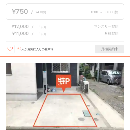
¥750
/
24
0:00
～
0:00
契
時間
¥12,000
マンスリー契約
/
1
ヶ月
¥11,000
月極契約
/
1
ヶ月
月極契約中
52
人が
お気に入りの駐車場