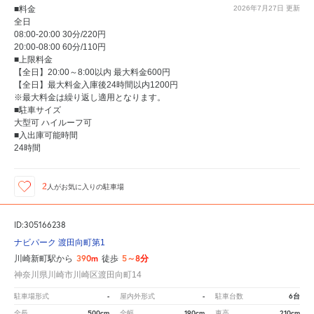
■料金
2026年7月27日
更新
全日
08:00-20:00 30分/220円
20:00-08:00 60分/110円
■上限料金
【全日】20:00～8:00以内 最大料金600円
【全日】最大料金入庫後24時間以内1200円
※最大料金は繰り返し適用となります。
■駐車サイズ
大型可 ハイルーフ可
■入出庫可能時間
24時間
2
人が
お気に入りの駐車場
ID:305166238
ナビパーク 渡田向町第1
390m
5～8分
川崎新町駅から
徒歩
神奈川県川崎市川崎区渡田向町14
-
-
6台
駐車場形式
屋内外形式
駐車台数
500cm
190cm
210cm
全長
全幅
車高