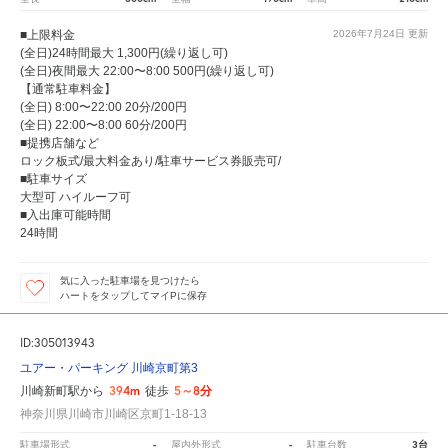
■上限料金
2026年7月24日
更新
(全日)24時間最大 1,300円(繰り返し可)
(全日)夜間最大 22:00〜8:00 500円(繰り返し可)
【通常駐車料金】
(全日) 8:00〜22:00 20分/200円
(全日) 22:00〜8:00 60分/200円
■提携店舗など
ロック板式/最大料金あり/駐車サービス券販売可/
■駐車サイズ
大型可 ハイルーフ可
■入出庫可能時間
24時間
気に入った駐車場を見つけたら
ハートをタップしてマイPに保存
ID:305013943
ユアー・パーキング 川崎京町第3
394m
5～8分
川崎新町駅から
徒歩
神奈川県川崎市川崎区京町1-18-13
-
-
3台
駐車場形式
屋内外形式
駐車台数