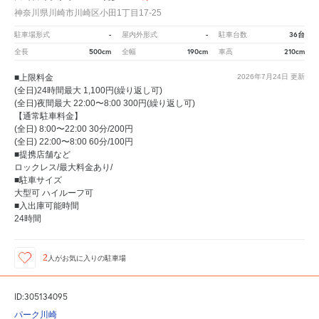
神奈川県川崎市川崎区小田1丁目17-25
-
-
36台
駐車場形式
屋内外形式
駐車台数
500cm
190cm
210cm
全長
全幅
車高
■上限料金
2026年7月24日
更新
(全日)24時間最大 1,100円(繰り返し可)
(全日)夜間最大 22:00〜8:00 300円(繰り返し可)
【通常駐車料金】
(全日) 8:00〜22:00 30分/200円
(全日) 22:00〜8:00 60分/100円
■提携店舗など
ロックレス/最大料金あり/
■駐車サイズ
大型可 ハイルーフ可
■入出庫可能時間
24時間
2
人が
お気に入りの駐車場
ID:305134095
パーク川崎