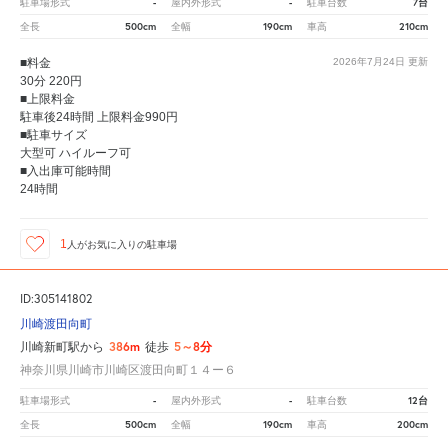
-
-
7台
駐車場形式
屋内外形式
駐車台数
500cm
190cm
210cm
全長
全幅
車高
■料金
2026年7月24日
更新
30分 220円
■上限料金
駐車後24時間 上限料金990円
■駐車サイズ
大型可 ハイルーフ可
■入出庫可能時間
24時間
1
人が
お気に入りの駐車場
ID:305141802
川崎渡田向町
386m
5～8分
川崎新町駅から
徒歩
神奈川県川崎市川崎区渡田向町１４ー６
-
-
12台
駐車場形式
屋内外形式
駐車台数
500cm
190cm
200cm
全長
全幅
車高