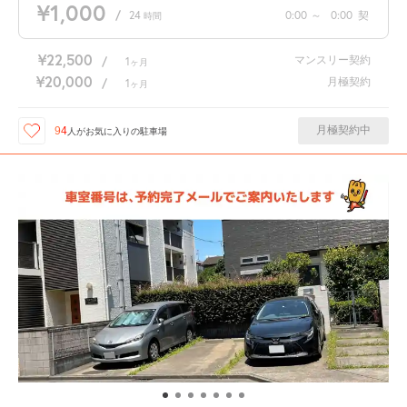
¥1,000
/
24
0:00
～
0:00
契
時間
¥22,500
マンスリー契約
/
1
ヶ月
¥20,000
月極契約
/
1
ヶ月
月極契約中
94
人が
お気に入りの駐車場