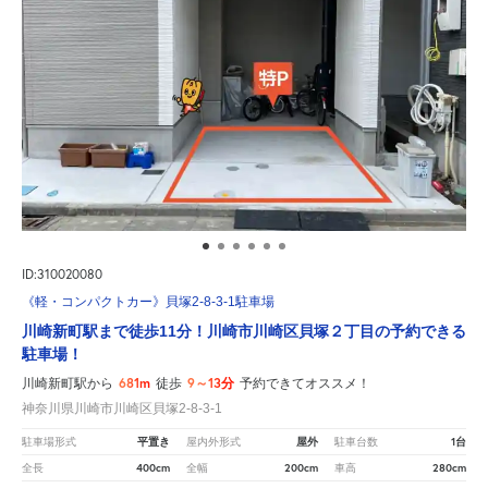
ID:310020080
《軽・コンパクトカー》貝塚2-8-3-1駐車場
川崎新町駅まで徒歩11分！川崎市川崎区貝塚２丁目の予約できる
駐車場！
681m
9～13分
川崎新町駅から
徒歩
予約できてオススメ！
神奈川県川崎市川崎区貝塚2-8-3-1
平置き
屋外
1台
駐車場形式
屋内外形式
駐車台数
400cm
200cm
280cm
全長
全幅
車高