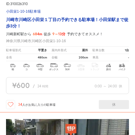
ID:310026310
小田栄1-10-16駐車場
川崎市川崎区小田栄１丁目の予約できる駐車場！小田栄駅まで徒
歩3分！
684m
9～13分
川崎新町駅から
徒歩
予約できてオススメ！
神奈川県川崎市川崎区小田栄1-10-16
平置き
屋外
1台
駐車場形式
屋内外形式
駐車台数
480cm
200cm
-
全長
全幅
車高
軽
コ
中型
ボックス
SUV
大型車
トラック
原付
バイク
¥600
/
24
0:00
～
24:00
休
時間
休
34
人が
お気に入りの駐車場