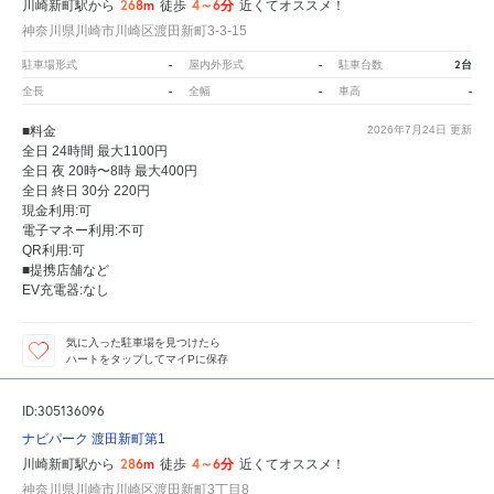
268m
4～6分
川崎新町駅から
徒歩
近くてオススメ！
神奈川県川崎市川崎区渡田新町3-3-15
-
-
2台
駐車場形式
屋内外形式
駐車台数
-
-
-
全長
全幅
車高
■料金
2026年7月24日
更新
全日 24時間 最大1100円
全日 夜 20時〜8時 最大400円
全日 終日 30分 220円
現金利用:可
電子マネー利用:不可
QR利用:可
■提携店舗など
EV充電器:なし
気に入った駐車場を見つけたら
ハートをタップしてマイPに保存
ID:305136096
ナビパーク 渡田新町第1
286m
4～6分
川崎新町駅から
徒歩
近くてオススメ！
神奈川県川崎市川崎区渡田新町3丁目8