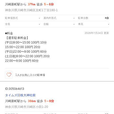
379m
5～8分
川崎新町駅から
徒歩
神奈川県川崎市川崎区京町1丁目180-1
-
-
4台
駐車場形式
屋内外形式
駐車台数
-
-
-
全長
全幅
車高
■料金
2026年7月24日
更新
【通常駐車料金】
(平日)9:00〜15:00 100円 10分
15:00〜22:00 100円 20分
(平日)22:00〜9:00 100円 60分
(土日祝)9:00〜22:00 100円 20分
22:00〜9:00 100円 60分
1
人が
お気に入りの駐車場
ID:305064613
タイムズ日枝大神社前
386m
5～8分
川崎新町駅から
徒歩
神奈川県川崎市川崎区小田1-20