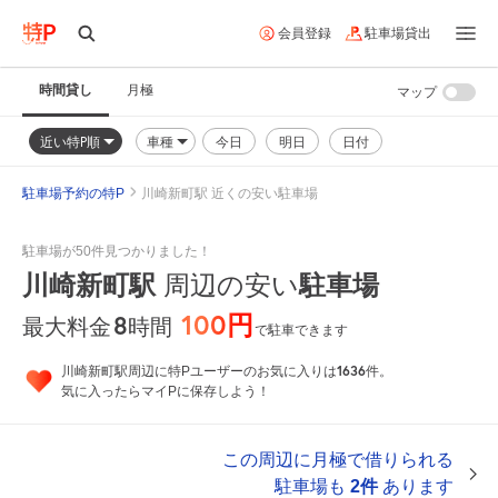
会員登録
駐車場貸出
時間貸し
月極
マップ
近い特P順
車種
今日
明日
日付
駐車場予約の特P
川崎新町駅 近くの安い駐車場
駐車場が50件見つかりました！
川崎新町駅
周辺の安い
駐車場
100円
8
時間
最大料金
で駐車できます
1636
川崎新町駅周辺に特Pユーザーのお気に入りは
件。
気に入ったらマイPに保存しよう！
この周辺に月極で借りられる
駐車場も
2件
あります