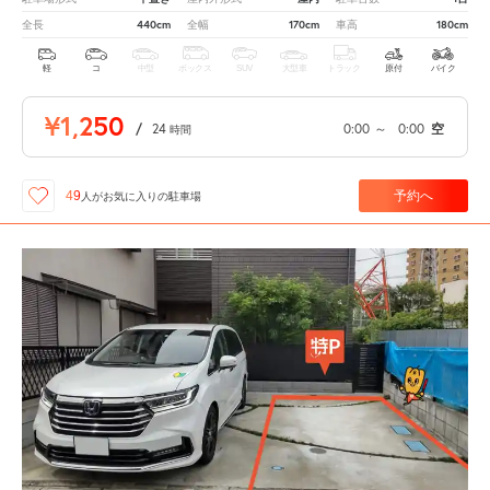
440cm
170cm
180cm
全長
全幅
車高
軽
コ
中型
ボックス
SUV
大型車
トラック
原付
バイク
¥1,250
/
24
0:00
～
0:00
空
時間
予約へ
49
人が
お気に入りの駐車場