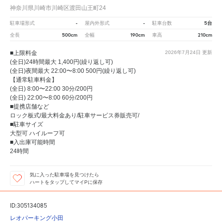
神奈川県川崎市川崎区渡田山王町24
-
-
5台
駐車場形式
屋内外形式
駐車台数
500cm
190cm
210cm
全長
全幅
車高
■上限料金
2026年7月24日
更新
(全日)24時間最大 1,400円(繰り返し可)
(全日)夜間最大 22:00〜8:00 500円(繰り返し可)
【通常駐車料金】
(全日) 8:00〜22:00 30分/200円
(全日) 22:00〜8:00 60分/200円
■提携店舗など
ロック板式/最大料金あり/駐車サービス券販売可/
■駐車サイズ
大型可 ハイルーフ可
■入出庫可能時間
24時間
気に入った駐車場を見つけたら
ハートをタップしてマイPに保存
ID:305134085
レオパーキング小田