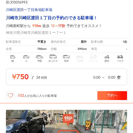
ID:310016993
川崎区渡田一丁目角地駐車場
川崎市川崎区渡田１丁目の予約のできる駐車場！
910m
12～17分
川崎新町駅から
徒歩
予約できてオススメ！
神奈川県川崎市川崎区渡田１ー７ー１
平置き
屋外
1台
駐車場形式
屋内外形式
駐車台数
700cm
290cm
-
全長
全幅
車高
軽
コ
中型
ボックス
SUV
大型車
トラック
原付
バイク
¥750
/
24
0:00
～
0:00
空
時間
予約へ
602
人が
お気に入りの駐車場