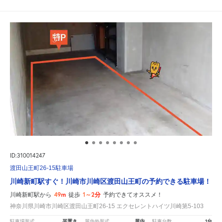
ID:310014247
渡田山王町26-15駐車場
川崎新町駅すぐ！川崎市川崎区渡田山王町の予約できる駐車場！
49m
1～2分
川崎新町駅から
徒歩
予約できてオススメ！
神奈川県川崎市川崎区渡田山王町26-15 エクセレントハイツ川崎第5-103
平置き
屋内
1台
駐車場形式
屋内外形式
駐車台数