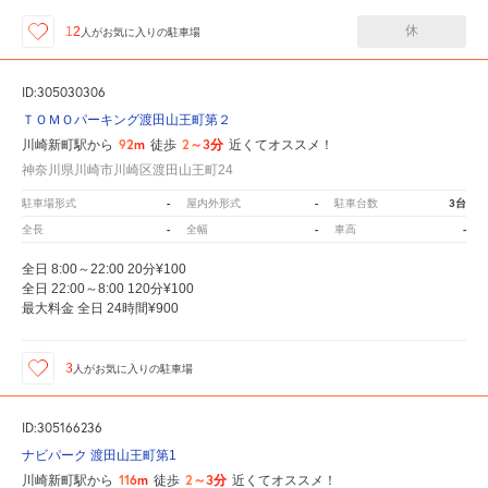
休
12
人が
お気に入りの駐車場
ID:305030306
ＴＯＭＯパーキング渡田山王町第２
92m
2～3分
川崎新町駅から
徒歩
近くてオススメ！
神奈川県川崎市川崎区渡田山王町24
-
-
3台
駐車場形式
屋内外形式
駐車台数
-
-
-
全長
全幅
車高
全日 8:00～22:00 20分¥100
全日 22:00～8:00 120分¥100
最大料金 全日 24時間¥900
3
人が
お気に入りの駐車場
ID:305166236
ナビパーク 渡田山王町第1
116m
2～3分
川崎新町駅から
徒歩
近くてオススメ！