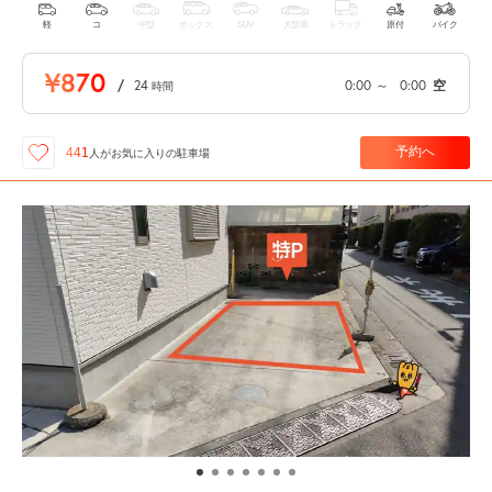
軽
コ
中型
ボックス
SUV
大型車
トラック
原付
バイク
¥870
/
24
0:00
～
0:00
空
時間
予約へ
441
人が
お気に入りの駐車場