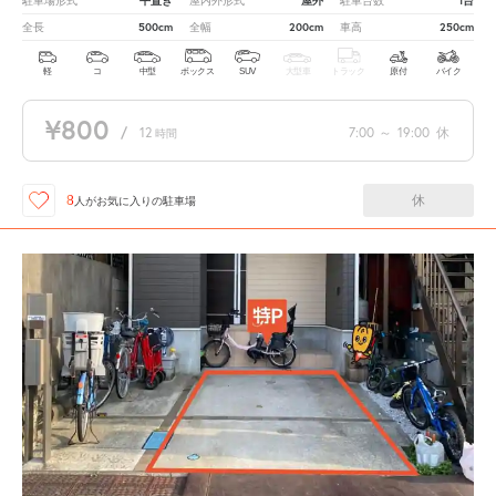
平置き
屋外
1台
駐車場形式
屋内外形式
駐車台数
500cm
200cm
250cm
全長
全幅
車高
軽
コ
中型
ボックス
SUV
大型車
トラック
原付
バイク
¥800
/
12
7:00
～
19:00
休
時間
休
8
人が
お気に入りの駐車場