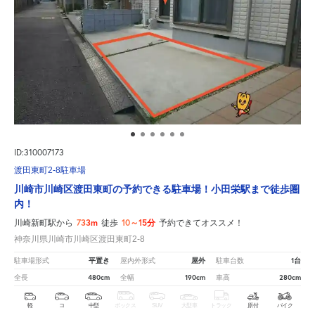
ID:310007173
渡田東町2-8駐車場
川崎市川崎区渡田東町の予約できる駐車場！小田栄駅まで徒歩圏
内！
733m
10～15分
川崎新町駅から
徒歩
予約できてオススメ！
神奈川県川崎市川崎区渡田東町2-8
平置き
屋外
1台
駐車場形式
屋内外形式
駐車台数
480cm
190cm
280cm
全長
全幅
車高
軽
コ
中型
ボックス
SUV
大型車
トラック
原付
バイク