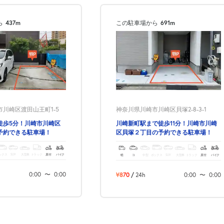
次へ
ら
437m
この駐車場から
691m
川崎区渡田山王町1-5
神奈川県川崎市川崎区貝塚2-8-3-1
徒歩5分！川崎市川崎区
川崎新町駅まで徒歩11分！川崎市川崎
予約できる駐車場！
区貝塚２丁目の予約できる駐車場！
ックス
SUV
大型車
トラック
原付
バイク
軽
コ
中型
ボックス
SUV
大型車
トラック
原付
バイク
0:00
〜
0:00
¥870
/
24h
0:00
〜
0:00