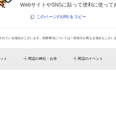
WebサイトやSNSに貼って便利に使って
このページのURLをコピー
されている場合がございます。制限事項については一部表示が異なる場合もござい
小田栄駅
小田操緑地
ット
周辺の神社・お寺
周辺のイベント
鶴見市場駅
渡田山王町第2公園
川崎高校
浜川崎駅
新町緑地
一般財団法人 川崎市保育
かわさき保育会館