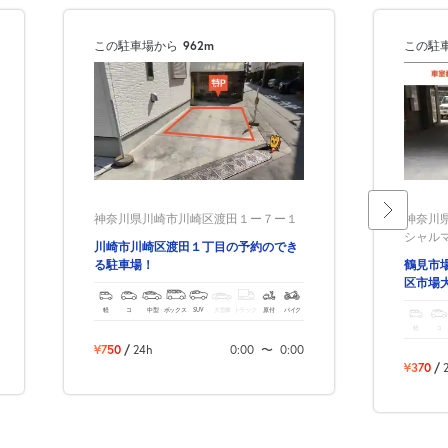
この駐車場から
962m
この駐
神奈川県川崎市川崎区渡田１ー７ー１
神奈川
シャル
川崎市川崎区渡田１丁目の予約のでき
る駐車場！
鶴見市
区市場
軽
コ
中型
ボックス
SUV
大型車
トラック
原付
バイク
軽
コ
¥750
/
24h
0:00
〜
0:00
¥370
/