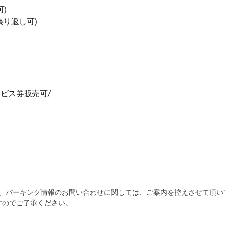
可)
円(繰り返し可)
ビス券販売可/
自宅
空
駐車場
で
の
き
為、パーキング情報のお問い合わせに関しては、ご案内を控えさせて頂い
すのでご了承ください。
を