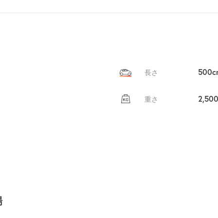
貸出
？
しませんか
売上GET！
費用ゼロ
カンタン
500c
長さ
2,50
重さ
場