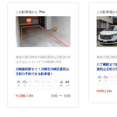
この駐車場から
79m
この駐車場か
神奈川県川崎市川崎区渡田山王町26-15
神奈川県川崎市
エクセレントハイツ川崎第5-103
八丁畷駅まで
川崎新町駅すぐ！川崎市川崎区渡田山
渡田山王町の
王町の予約できる駐車場！
軽
コ
中型
ボ
軽
コ
中型
ボックス
SUV
大型車
トラック
原付
バイク
¥870
/
24h
¥1,250
/
24h
0:00
〜
0:00