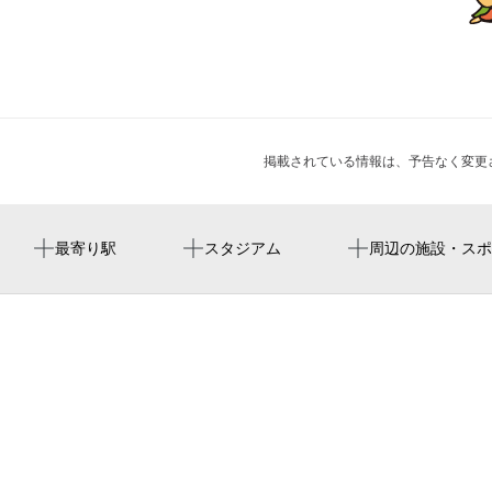
掲載されている情報は、予告なく変更
川崎新町駅
fujitsu stadium kawasaki
エクセレントハイツ川崎第5
周辺に神社・お寺が見つかりませんでした。
周辺にイベントが見つかりませんでした。
最寄り駅
スタジアム
周辺の施設・スポ
八丁畷駅
渡田山王町公園
川崎駅
神奈川県立川崎高等学校
尻手駅
神奈川県立川崎高校
川崎市立新町小学校
ホール・ヴィヴァン