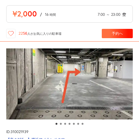
¥2,000
/
16
7:00
～
23:00
空
時間
予約へ
2256
人が
お気に入りの駐車場
ID:310021939