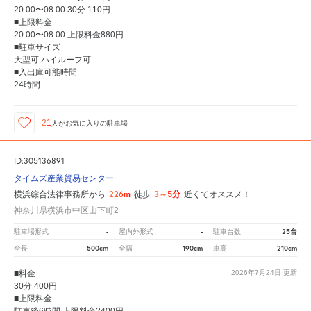
20:00〜08:00 30分 110円
■上限料金
20:00〜08:00 上限料金880円
■駐車サイズ
大型可 ハイルーフ可
■入出庫可能時間
24時間
21
人が
お気に入りの駐車場
ID:305136891
タイムズ産業貿易センター
226m
3～5分
横浜綜合法律事務所から
徒歩
近くてオススメ！
神奈川県横浜市中区山下町2
-
-
25台
駐車場形式
屋内外形式
駐車台数
500cm
190cm
210cm
全長
全幅
車高
■料金
2026年7月24日
更新
30分 400円
■上限料金
駐車後6時間 上限料金2400円