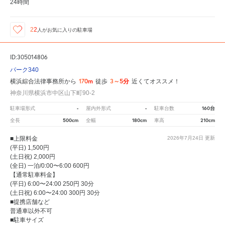
24時間
22
人が
お気に入りの駐車場
ID:305014806
パーク340
170m
3～5分
横浜綜合法律事務所から
徒歩
近くてオススメ！
神奈川県横浜市中区山下町90-2
-
-
160台
駐車場形式
屋内外形式
駐車台数
500cm
180cm
210cm
全長
全幅
車高
■上限料金
2026年7月24日
更新
(平日) 1,500円
(土日祝) 2,000円
(全日) 一泊/0:00〜6:00 600円
【通常駐車料金】
(平日) 6:00〜24:00 250円 30分
(土日祝) 6:00〜24:00 300円 30分
■提携店舗など
普通車以外不可
■駐車サイズ