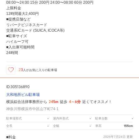
08:00〜24:00 15分 200円 24:00〜08:00 60分 200円
上限料金
12時間最大2,400円
■提携店舗など
リパークビジネスカード
交通系ICカード (SUICA, ICOCA等)
■駐車サイズ
ハイルーフ可
■入出庫可能時間
24時間
23
人が
お気に入りの駐車場
ID:305136890
大和地所ビル駐車場
245m
4～6分
横浜綜合法律事務所から
徒歩
近くてオススメ！
神奈川県横浜市中区山下町74-1
-
-
-
駐車場形式
屋内外形式
駐車台数
-
-
155cm
全長
全幅
車高
■料金
2026年7月24日
更新