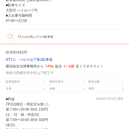
■駐車サイズ
大型可 ハイルーフ可
■入出庫可能時間
07:00〜22:00
42
人が
お気に入りの駐車場
ID:305143570
NTTル・パルク山下第1駐車場
241m
4～6分
横浜綜合法律事務所から
徒歩
近くてオススメ！
神奈川県横浜市中区山下町174
-
-
-
駐車場形式
屋内外形式
駐車台数
-
-
-
全長
全幅
車高
■料金
2026年7月24日
更新
(平日)(祝日・特定日を除く)
昼 7:00〜20:00 30分 220円
(土・日・祝・特定日)
昼 7:00〜20:00 30分 330円
(全日)