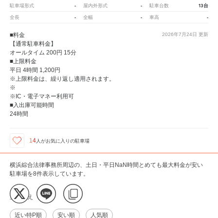
-
-
13台
駐車場形式
屋内外形式
駐車台数
-
-
-
全長
全幅
車高
■料金
2026年7月24日
更新
【通常駐車料金】
オールタイム 200円 15分
■上限料金
平日 4時間 1,200円
※上限料金は、繰り返し適用されます。
※
※IC・電子マネー利用可
■入出庫可能時間
24時間
14
人が
お気に入りの駐車場
横浜綜合法律事務所周辺の、土日・平日NaN時間とめても最大料金が安い
駐車場を8件表示しています。
並び替え
近い特P順
安い順
人気順