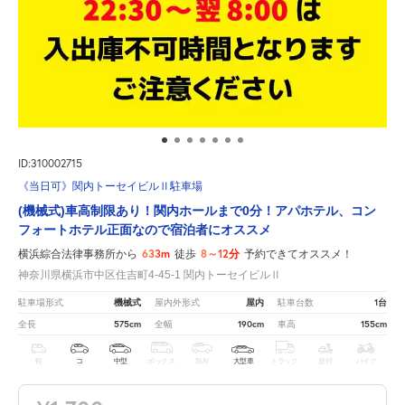
ID:310002715
《当日可》関内トーセイビルⅡ駐車場
(機械式)車高制限あり！関内ホールまで0分！アパホテル、コン
フォートホテル正面なので宿泊者にオススメ
633m
8～12分
横浜綜合法律事務所から
徒歩
予約できてオススメ！
神奈川県横浜市中区住吉町4-45-1 関内トーセイビルⅡ
機械式
屋内
1台
駐車場形式
屋内外形式
駐車台数
575cm
190cm
155cm
全長
全幅
車高
軽
コ
中型
ボックス
SUV
大型車
トラック
原付
バイク