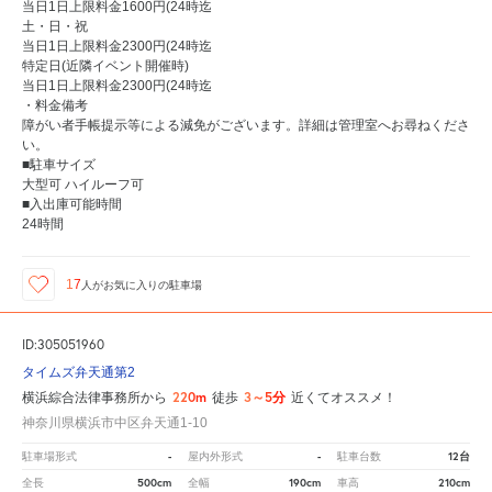
当日1日上限料金1600円(24時迄
土・日・祝
当日1日上限料金2300円(24時迄
特定日(近隣イベント開催時)
当日1日上限料金2300円(24時迄
・料金備考
障がい者手帳提示等による減免がございます。詳細は管理室へお尋ねくださ
い。
■駐車サイズ
大型可 ハイルーフ可
■入出庫可能時間
24時間
17
人が
お気に入りの駐車場
ID:305051960
タイムズ弁天通第2
220m
3～5分
横浜綜合法律事務所から
徒歩
近くてオススメ！
神奈川県横浜市中区弁天通1-10
-
-
12台
駐車場形式
屋内外形式
駐車台数
500cm
190cm
210cm
全長
全幅
車高