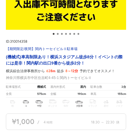
ID:310014358
【期間限定/夜間】関内トーセイビルⅡ駐車場
(機械式)車高制限あり！横浜スタジアム徒歩8分！イベントの際
には是非！関内駅の出口9番から徒歩2分！
628m
8～12分
横浜綜合法律事務所から
徒歩
予約できてオススメ！
神奈川県横浜市中区住吉町4-45-1 関内トーセイビルⅡ
機械式
屋内
2台
駐車場形式
屋内外形式
駐車台数
575cm
190cm
155cm
全長
全幅
車高
軽
コ
中型
ボックス
SUV
大型車
トラック
原付
バイク
¥1,000
/
4
18:30
～
22:30
休
時間