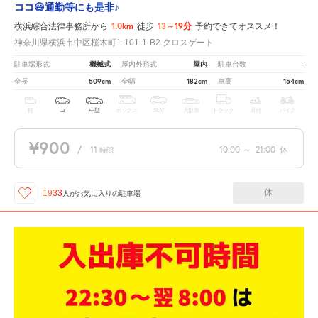
ココ😃通勤等にも是非♪
1.0km
13～19分
横浜綜合法律事務所から
徒歩
予約できてオススメ！
神奈川県横浜市中区桜木町1-101-1-B2 クロスゲート
機械式
屋内
-
駐車場形式
屋内外形式
駐車台数
509cm
182cm
154cm
全長
全幅
車高
軽
コ
中型
ボックス
SUV
大型車
トラック
原付
バイク
¥900
/
11
10:00
～
21:00
休
時間
休
1933
人が
お気に入りの駐車場