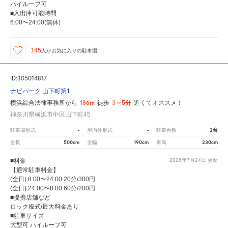
ハイルーフ可
■入出庫可能時間
6:00〜24:00(無休)
145
人が
お気に入りの駐車場
ID:305014817
ナビパーク 山下町第1
186m
3～5分
横浜綜合法律事務所から
徒歩
近くてオススメ！
神奈川県横浜市中区山下町45
-
-
2台
駐車場形式
屋内外形式
駐車台数
500cm
190cm
230cm
全長
全幅
車高
■料金
2026年7月24日
更新
【通常駐車料金】
(全日) 8:00〜24:00 20分/300円
(全日) 24:00〜8:00 60分/200円
■提携店舗など
ロック板式/最大料金あり
■駐車サイズ
大型可 ハイルーフ可