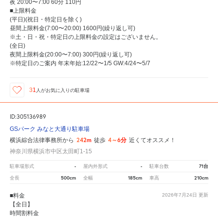
夜 20:00〜7:00 60分 110円
■上限料金
(平日)(祝日・特定日を除く)
昼間上限料金(7:00〜20:00) 1600円(繰り返し可)
※土・日・祝・特定日の上限料金の設定はございません。
(全日)
夜間上限料金(20:00〜7:00) 300円(繰り返し可)
※特定日のご案内 年末年始:12/22〜1/5 GW:4/24〜5/7
31
人が
お気に入りの駐車場
ID:305136989
GSパーク みなと大通り駐車場
242m
4～6分
横浜綜合法律事務所から
徒歩
近くてオススメ！
神奈川県横浜市中区太田町1-15
-
-
71台
駐車場形式
屋内外形式
駐車台数
500cm
185cm
210cm
全長
全幅
車高
■料金
2026年7月24日
更新
【全日】
時間割料金