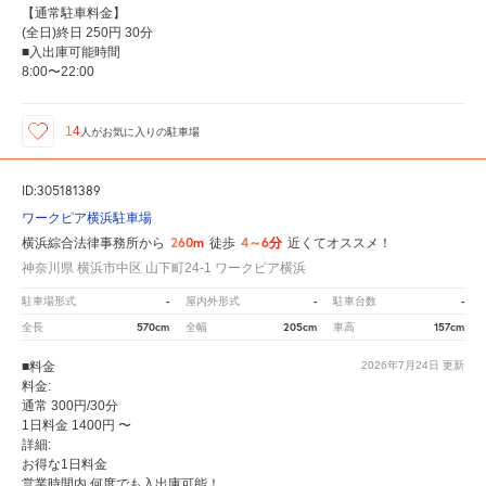
【通常駐車料金】
(全日)終日 250円 30分
■入出庫可能時間
8:00〜22:00
14
人が
お気に入りの駐車場
ID:305181389
ワークピア横浜駐車場
260m
4～6分
横浜綜合法律事務所から
徒歩
近くてオススメ！
神奈川県 横浜市中区 山下町24-1 ワークピア横浜
-
-
-
駐車場形式
屋内外形式
駐車台数
570cm
205cm
157cm
全長
全幅
車高
■料金
2026年7月24日
更新
料金:
通常 300円/30分
1日料金 1400円 〜
詳細:
お得な1日料金
営業時間内 何度でも入出庫可能！