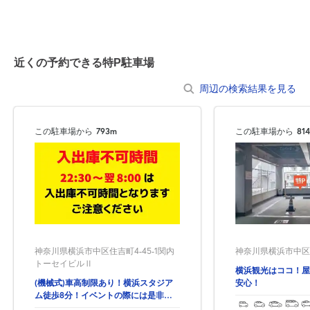
近くの予約できる特P駐車場
周辺の検索結果を見る
この駐車場から
793m
この駐車場から
81
神奈川県横浜市中区住吉町4-45-1関内
神奈川県横浜市中区山
トーセイビルⅡ
横浜観光はココ！屋
(機械式)車高制限あり！横浜スタジア
安心！
ム徒歩8分！イベントの際には是非！
関内駅の出口9番から徒歩2分！