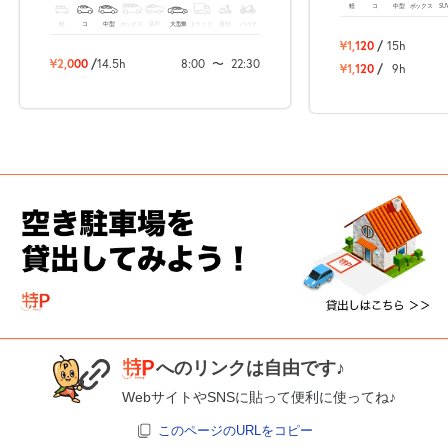
軽
コ
中型
ボックス
SU
軽
コ
中型
ボックス
SUV
大型車
トラック
原付
バイク
¥1,120
/
15h
¥2,000
/
14.5h
8:00
〜
22:30
¥1,120
/
9h
へのリンクは自由です♪
WebサイトやSNSに貼って便利に使ってね♪
このページのURLをコピー