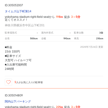
ID:305052007
タイムズ山下町第14
198m
3～5分
yokohama stadium right-field seatから
徒歩
近くてオススメ！
神奈川県横浜市中区山下町201
-
-
3台
駐車場形式
屋内外形式
駐車台数
500cm
190cm
210cm
全長
全幅
車高
■料金
2026年7月24日
更新
15分 330円
■駐車サイズ
大型可 ハイルーフ可
■入出庫可能時間
24時間
9
人が
お気に入りの駐車場
ID:305014809
関内山下パーキング
201m
3～5分
yokohama stadium right-field seatから
徒歩