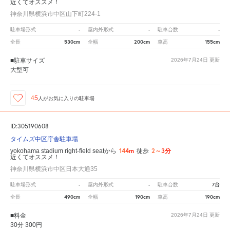
近くてオススメ！
神奈川県横浜市中区山下町224-1
-
-
-
駐車場形式
屋内外形式
駐車台数
530cm
200cm
155cm
全長
全幅
車高
■駐車サイズ
2026年7月24日
更新
大型可
45
人が
お気に入りの駐車場
ID:305190608
タイムズ中区庁舎駐車場
144m
2～3分
yokohama stadium right-field seatから
徒歩
近くてオススメ！
神奈川県横浜市中区日本大通35
-
-
7台
駐車場形式
屋内外形式
駐車台数
490cm
190cm
190cm
全長
全幅
車高
■料金
2026年7月24日
更新
30分 300円