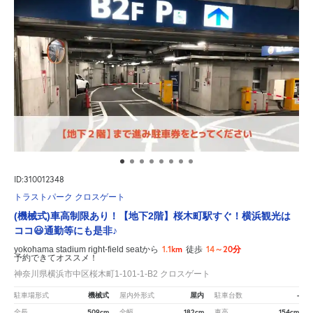
ID:310012348
トラストパーク クロスゲート
(機械式)車高制限あり！【地下2階】桜木町駅すぐ！横浜観光は
ココ😃通勤等にも是非♪
1.1km
14～20分
yokohama stadium right-field seatから
徒歩
予約できてオススメ！
神奈川県横浜市中区桜木町1-101-1-B2 クロスゲート
機械式
屋内
-
駐車場形式
屋内外形式
駐車台数
509cm
182cm
154cm
全長
全幅
車高