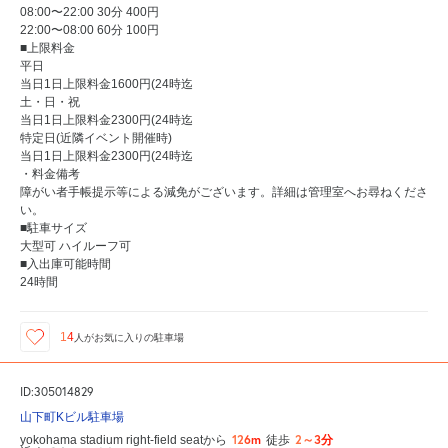
08:00〜22:00 30分 400円
22:00〜08:00 60分 100円
■上限料金
平日
当日1日上限料金1600円(24時迄
土・日・祝
当日1日上限料金2300円(24時迄
特定日(近隣イベント開催時)
当日1日上限料金2300円(24時迄
・料金備考
障がい者手帳提示等による減免がございます。詳細は管理室へお尋ねくださ
い。
■駐車サイズ
大型可 ハイルーフ可
■入出庫可能時間
24時間
14
人が
お気に入りの駐車場
ID:305014829
山下町Kビル駐車場
126m
2～3分
yokohama stadium right-field seatから
徒歩