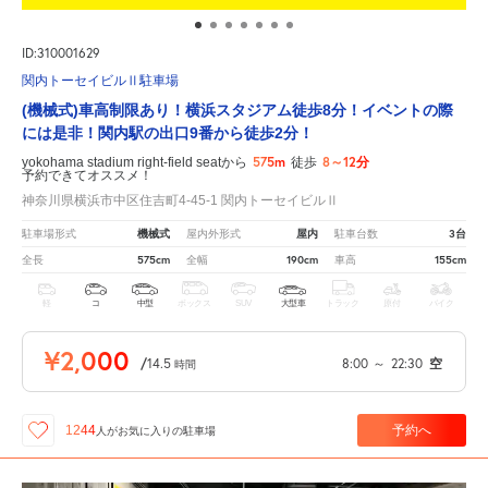
ID:310001629
関内トーセイビルⅡ駐車場
(機械式)車高制限あり！横浜スタジアム徒歩8分！イベントの際
には是非！関内駅の出口9番から徒歩2分！
575m
8～12分
yokohama stadium right-field seatから
徒歩
予約できてオススメ！
神奈川県横浜市中区住吉町4-45-1 関内トーセイビルⅡ
機械式
屋内
3台
駐車場形式
屋内外形式
駐車台数
575cm
190cm
155cm
全長
全幅
車高
軽
コ
中型
ボックス
SUV
大型車
トラック
原付
バイク
¥2,000
/
14.5
8:00
～
22:30
空
時間
予約へ
1244
人が
お気に入りの駐車場