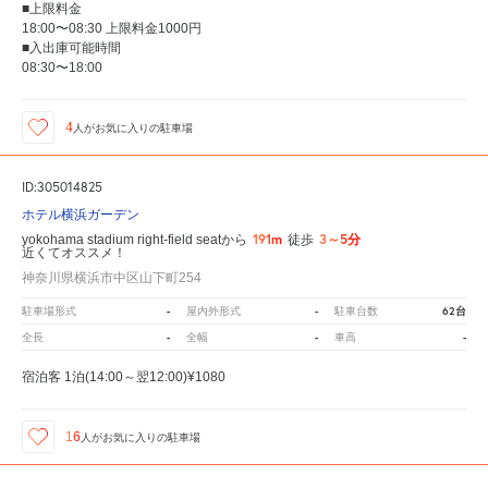
■上限料金
18:00〜08:30 上限料金1000円
■入出庫可能時間
08:30〜18:00
4
人が
お気に入りの駐車場
ID:305014825
ホテル横浜ガーデン
191m
3～5分
yokohama stadium right-field seatから
徒歩
近くてオススメ！
神奈川県横浜市中区山下町254
-
-
62台
駐車場形式
屋内外形式
駐車台数
-
-
-
全長
全幅
車高
宿泊客 1泊(14:00～翌12:00)¥1080
16
人が
お気に入りの駐車場