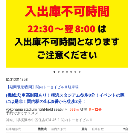
ID:310014358
【期間限定/夜間】関内トーセイビルⅡ駐車場
(機械式)車高制限あり！横浜スタジアム徒歩8分！イベントの際
には是非！関内駅の出口9番から徒歩2分！
583m
8～12分
yokohama stadium right-field seatから
徒歩
予約できてオススメ！
神奈川県横浜市中区住吉町4-45-1 関内トーセイビルⅡ
機械式
屋内
2台
駐車場形式
屋内外形式
駐車台数