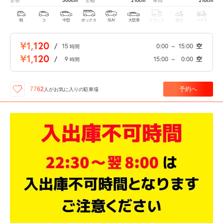
500cm
210cm
210cm
全長
全幅
車高
軽
コ
中型
ボックス
SUV
大型車
トラック
原付
バイク
¥1,120
/
15
0:00
～
15:00
空
時間
¥1,120
/
9
15:00
～
0:00
空
時間
予約へ
7762
人が
お気に入りの駐車場