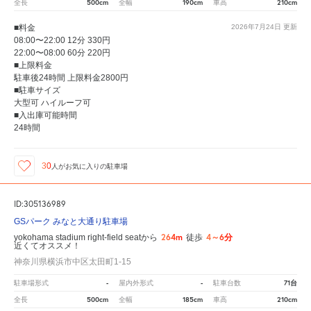
500cm
190cm
210cm
全長
全幅
車高
■料金
2026年7月24日
更新
08:00〜22:00 12分 330円
22:00〜08:00 60分 220円
■上限料金
駐車後24時間 上限料金2800円
■駐車サイズ
大型可 ハイルーフ可
■入出庫可能時間
24時間
30
人が
お気に入りの駐車場
ID:305136989
GSパーク みなと大通り駐車場
264m
4～6分
yokohama stadium right-field seatから
徒歩
近くてオススメ！
神奈川県横浜市中区太田町1-15
-
-
71台
駐車場形式
屋内外形式
駐車台数
500cm
185cm
210cm
全長
全幅
車高