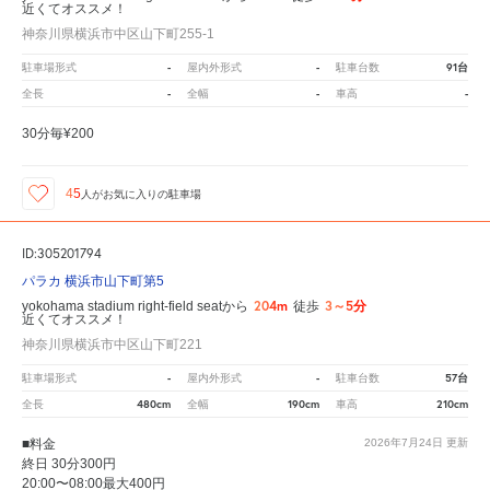
近くてオススメ！
神奈川県横浜市中区山下町255-1
-
-
91台
駐車場形式
屋内外形式
駐車台数
-
-
-
全長
全幅
車高
30分毎¥200
45
人が
お気に入りの駐車場
ID:305201794
パラカ 横浜市山下町第5
204m
3～5分
yokohama stadium right-field seatから
徒歩
近くてオススメ！
神奈川県横浜市中区山下町221
-
-
57台
駐車場形式
屋内外形式
駐車台数
480cm
190cm
210cm
全長
全幅
車高
■料金
2026年7月24日
更新
終日 30分300円
20:00〜08:00最大400円