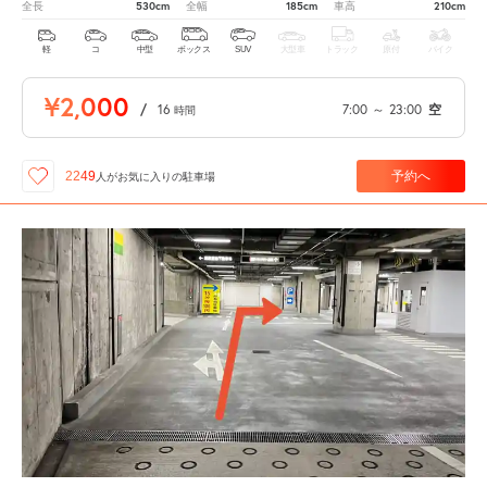
530cm
185cm
210cm
全長
全幅
車高
軽
コ
中型
ボックス
SUV
大型車
トラック
原付
バイク
¥2,000
/
16
7:00
～
23:00
空
時間
予約へ
2249
人が
お気に入りの駐車場