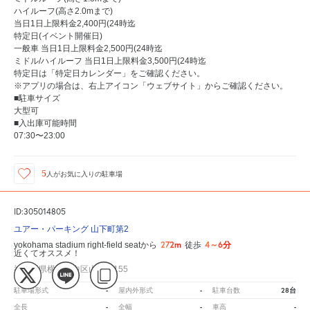
ハイルーフ(高さ2.0mまで)
当日1日上限料金2,400円(24時迄
特定日(イベント開催日)
一般車 当日1日上限料金2,500円(24時迄
ミドル/ハイルーフ 当日1日上限料金3,500円(24時迄
特定日は「特定日カレンダー」をご確認ください。
※アプリの場合は、右上アイコン「ウェブサイト」からご確認ください。
■駐車サイズ
大型可
■入出庫可能時間
07:30〜23:00
5
人が
お気に入りの駐車場
ID:305014805
ユアー・パーキング 山下町第2
272m
4～6分
yokohama stadium right-field seatから
徒歩
近くてオススメ！
神奈川県横浜市中区山下町155
-
-
28台
駐車場形式
屋内外形式
駐車台数
-
-
-
全長
全幅
車高