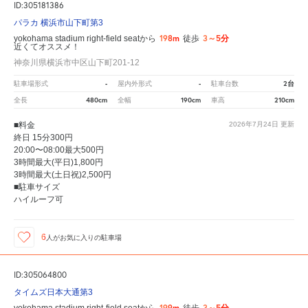
ID:305181386
パラカ 横浜市山下町第3
198m
3～5分
yokohama stadium right-field seatから
徒歩
近くてオススメ！
神奈川県横浜市中区山下町201-12
-
-
2台
駐車場形式
屋内外形式
駐車台数
480cm
190cm
210cm
全長
全幅
車高
■料金
2026年7月24日
更新
終日 15分300円
20:00〜08:00最大500円
3時間最大(平日)1,800円
3時間最大(土日祝)2,500円
■駐車サイズ
ハイルーフ可
6
人が
お気に入りの駐車場
ID:305064800
タイムズ日本大通第3
199m
3～5分