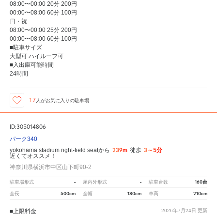
08:00〜00:00 20分 200円
00:00〜08:00 60分 100円
日・祝
08:00〜00:00 25分 200円
00:00〜08:00 60分 100円
■駐車サイズ
大型可 ハイルーフ可
■入出庫可能時間
24時間
17
人が
お気に入りの駐車場
ID:305014806
パーク340
239m
3～5分
yokohama stadium right-field seatから
徒歩
近くてオススメ！
神奈川県横浜市中区山下町90-2
-
-
160台
駐車場形式
屋内外形式
駐車台数
500cm
180cm
210cm
全長
全幅
車高
■上限料金
2026年7月24日
更新