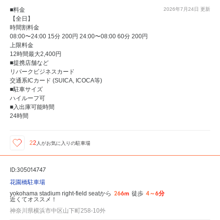
■料金
2026年7月24日
更新
【全日】
時間割料金
08:00〜24:00 15分 200円 24:00〜08:00 60分 200円
上限料金
12時間最大2,400円
■提携店舗など
リパークビジネスカード
交通系ICカード (SUICA, ICOCA等)
■駐車サイズ
ハイルーフ可
■入出庫可能時間
24時間
22
人が
お気に入りの駐車場
ID:305014747
花園橋駐車場
266m
4～6分
yokohama stadium right-field seatから
徒歩
近くてオススメ！
神奈川県横浜市中区山下町258-10外