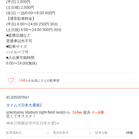
(平日) 1,500円
(土日祝) 2,000円
(全日) 一泊/0:00〜6:00 600円
【通常駐車料金】
(平日) 6:00〜24:00 250円 30分
(土日祝) 6:00〜24:00 300円 30分
■提携店舗など
普通車以外不可
■駐車サイズ
ハイルーフ可
■入出庫可能時間
6:00〜24:00(無休)
144
人が
お気に入りの駐車場
ID:305051961
タイムズ日本大通第2
263m
4～6分
yokohama stadium right-field seatから
徒歩
近くてオススメ！
神奈川県横浜市中区日本大通14
-
-
25台
駐車場形式
屋内外形式
駐車台数