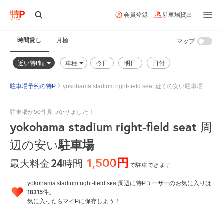
会員登録
駐車場貸出
時間貸し
月極
マップ
近い特P順
車種
今日
明日
日付
駐車場予約の特P
yokohama stadium right-field seat 近くの安い駐車場
駐車場が50件見つかりました！
yokohama stadium right-field seat
周
駐車場
辺の安い
1,500円
24
時間
最大料金
で駐車できます
yokohama stadium right-field seat周辺に特Pユーザーのお気に入りは
18315
件。
気に入ったらマイPに保存しよう！