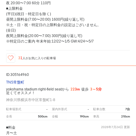
夜 20:00〜7:00 60分 110円
■上限料金
(平日)(祝日・特定日を除く)
昼間上限料金(7:00〜20:00) 1600円(繰り返し可)
※土・日・祝・特定日の上限料金の設定はございません。
(全日)
夜間上限料金(20:00〜7:00) 300円(繰り返し可)
※特定日のご案内 年末年始:12/22〜1/5 GW:4/24〜5/7
31
人が
お気に入りの駐車場
ID:305164960
TNS常盤町
223m
3～5分
yokohama stadium right-field seatから
徒歩
近くてオススメ！
神奈川県横浜市中区常盤町1-8
-
-
7台
駐車場形式
屋内外形式
駐車台数
500cm
190cm
210cm
全長
全幅
車高
■料金
2026年7月24日
更新
月〜土