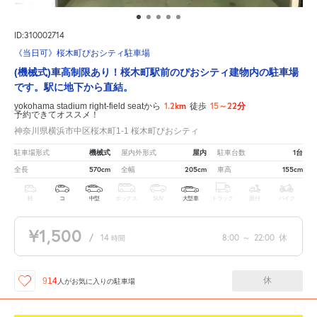
ID:310002714
《当日可》桜木町ぴおシティ駐車場
(機械式)車高制限あり！桜木町駅前のぴおシティ建物内の駐車場
です。駅に地下から直結。
1.2km
15～22分
yokohama stadium right-field seatから
徒歩
予約できてオススメ！
神奈川県横浜市中区桜木町1-1 桜木町ぴおシティ
機械式
屋内
1台
駐車場形式
屋内外形式
駐車台数
570cm
205cm
155cm
全長
全幅
車高
軽
コ
中型
ボックス
SUV
大型車
トラック
原付
バイク
¥1,500
/
14
8:00
～
22:00
休
時間
休
914
人が
お気に入りの駐車場