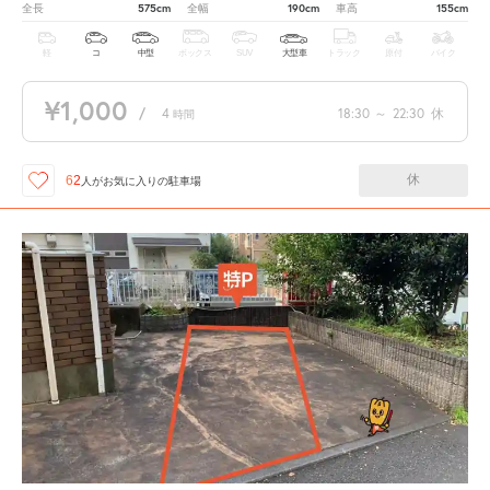
575cm
190cm
155cm
全長
全幅
車高
軽
コ
中型
ボックス
SUV
大型車
トラック
原付
バイク
¥1,000
/
4
18:30
～
22:30
休
時間
休
62
人が
お気に入りの駐車場