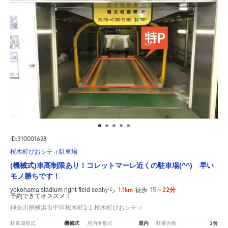
ID:310001628
桜木町ぴおシティ駐車場
(機械式)車高制限あり！コレットマーレ近くの駐車場(^^) 早い
モノ勝ちです！
1.1km
15～22分
yokohama stadium right-field seatから
徒歩
予約できてオススメ！
神奈川県横浜市中区桜木町1-1 桜木町ぴおシティ
機械式
屋内
2台
駐車場形式
屋内外形式
駐車台数