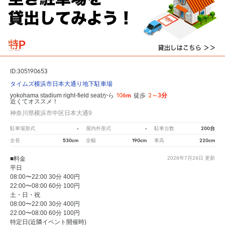
ID:305190653
タイムズ横浜市日本大通り地下駐車場
106m
2～3分
yokohama stadium right-field seatから
徒歩
近くてオススメ！
神奈川県横浜市中区日本大通9
-
-
200台
駐車場形式
屋内外形式
駐車台数
530cm
190cm
220cm
全長
全幅
車高
■料金
2026年7月24日
更新
平日
08:00〜22:00 30分 400円
22:00〜08:00 60分 100円
土・日・祝
08:00〜22:00 30分 400円
22:00〜08:00 60分 100円
特定日(近隣イベント開催時)