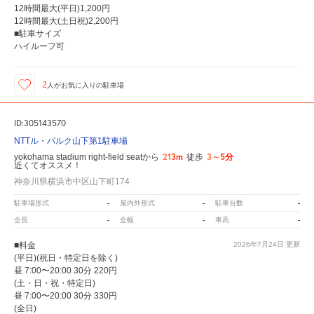
12時間最大(平日)1,200円
12時間最大(土日祝)2,200円
■駐車サイズ
ハイルーフ可
2
人が
お気に入りの駐車場
ID:305143570
NTTル・パルク山下第1駐車場
213m
3～5分
yokohama stadium right-field seatから
徒歩
近くてオススメ！
神奈川県横浜市中区山下町174
-
-
-
駐車場形式
屋内外形式
駐車台数
-
-
-
全長
全幅
車高
■料金
2026年7月24日
更新
(平日)(祝日・特定日を除く)
昼 7:00〜20:00 30分 220円
(土・日・祝・特定日)
昼 7:00〜20:00 30分 330円
(全日)