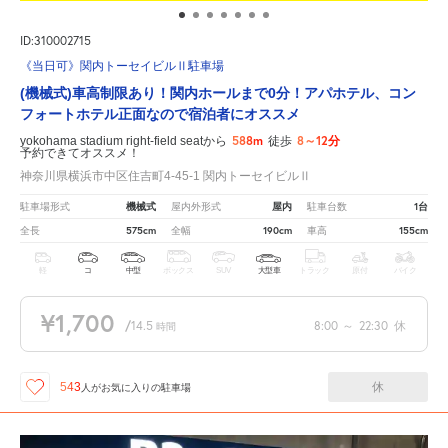
ID:310002715
《当日可》関内トーセイビルⅡ駐車場
(機械式)車高制限あり！関内ホールまで0分！アパホテル、コン
フォートホテル正面なので宿泊者にオススメ
588m
8～12分
yokohama stadium right-field seatから
徒歩
予約できてオススメ！
神奈川県横浜市中区住吉町4-45-1 関内トーセイビルⅡ
機械式
屋内
1台
駐車場形式
屋内外形式
駐車台数
575cm
190cm
155cm
全長
全幅
車高
軽
コ
中型
ボックス
SUV
大型車
トラック
原付
バイク
¥1,700
/
14.5
8:00
～
22:30
休
時間
休
543
人が
お気に入りの駐車場