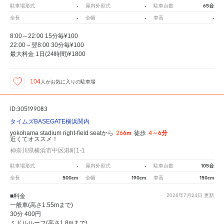
-
-
65台
駐車場形式
屋内外形式
駐車台数
-
-
-
全長
全幅
車高
8:00～22:00 15分毎¥100
22:00～翌8:00 30分毎¥100
最大料金 1日(24時間)¥1800
104
人が
お気に入りの駐車場
ID:305199083
タイムズBASEGATE横浜関内
266m
4～6分
yokohama stadium right-field seatから
徒歩
近くてオススメ！
神奈川県横浜市中区港町1-1
-
-
105台
駐車場形式
屋内外形式
駐車台数
500cm
190cm
150cm
全長
全幅
車高
■料金
2026年7月24日
更新
一般車(高さ1.55mまで)
30分 400円
ミドルルーフ(高さ1.8mまで)