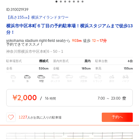
ID:310021939
【高さ155㎝】横浜アイランドタワー
横浜市中区本町６丁目の予約駐車場！横浜スタジアムまで徒歩13
分！
903m
12～17分
yokohama stadium right-field seatから
徒歩
予約できてオススメ！
神奈川県横浜市中区本町6－50－1
機械式
屋内
6台
駐車場形式
屋内外形式
駐車台数
530cm
185cm
155cm
全長
全幅
車高
軽
コ
中型
ボックス
SUV
大型車
トラック
原付
バイク
¥2,000
/
16
7:00
～
23:00
空
時間
予約へ
1227
人が
お気に入りの駐車場