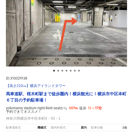
ID:310021938
【高さ210㎝】横浜アイランドタワー
馬車道駅、桜木町駅まで徒歩圏内！横浜観光に！横浜市中区本町
６丁目の予約駐車場！
887m
12～17分
yokohama stadium right-field seatから
徒歩
予約できてオススメ！
神奈川県横浜市中区本町6－50－1
機械式
屋内
2台
駐車場形式
屋内外形式
駐車台数