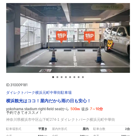
ID:310009181
ダイレクトパーク横浜元町中華街駐車場
横浜観光はココ！屋内だから雨の日も安心！
500m
7～10分
yokohama stadium right-field seatから
徒歩
予約できてオススメ！
神奈川県横浜市中区山下町274-1 ダイレクトパーク横浜元町中華街
平置き
屋内
2台
駐車場形式
屋内外形式
駐車台数