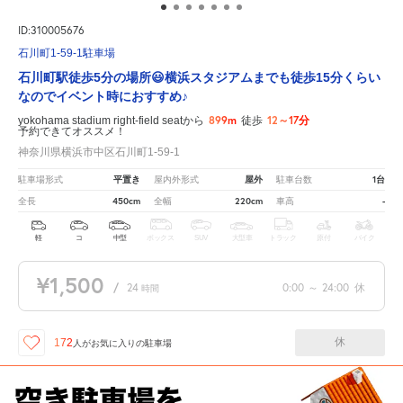
ID:310005676
石川町1-59-1駐車場
石川町駅徒歩5分の場所😃横浜スタジアムまでも徒歩15分くらい
なのでイベント時におすすめ♪
899m
12～17分
yokohama stadium right-field seatから
徒歩
予約できてオススメ！
神奈川県横浜市中区石川町1-59-1
平置き
屋外
1台
駐車場形式
屋内外形式
駐車台数
450cm
220cm
-
全長
全幅
車高
軽
コ
中型
ボックス
SUV
大型車
トラック
原付
バイク
¥1,500
/
24
0:00
～
24:00
休
時間
休
172
人が
お気に入りの駐車場