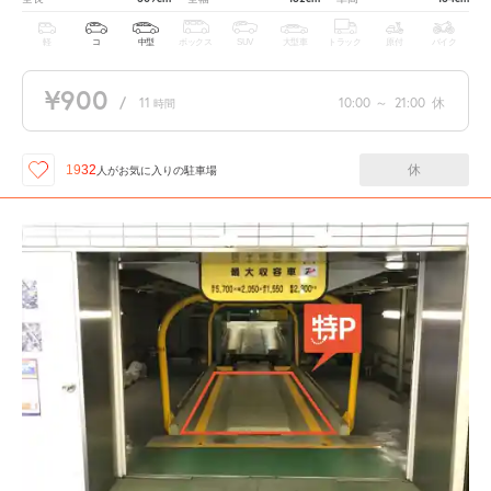
軽
コ
中型
ボックス
SUV
大型車
トラック
原付
バイク
¥900
/
11
10:00
～
21:00
休
時間
休
1932
人が
お気に入りの駐車場