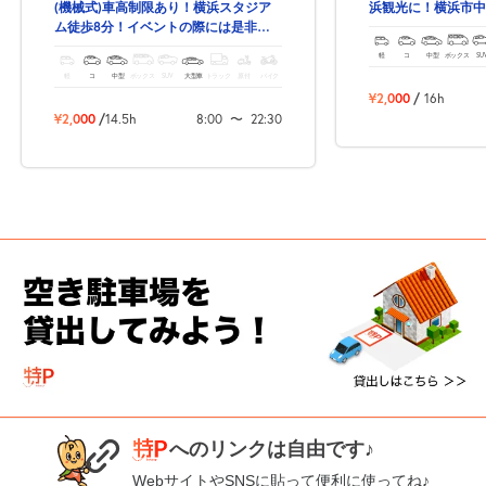
浜観光に！横浜市中
(機械式)車高制限あり！横浜スタジア
約駐車場！
ム徒歩8分！イベントの際には是非！
関内駅の出口9番から徒歩2分！
軽
コ
中型
ボックス
SU
軽
コ
中型
ボックス
SUV
大型車
トラック
原付
バイク
¥2,000
/
16h
¥2,000
/
14.5h
8:00
〜
22:30
へのリンクは自由です♪
WebサイトやSNSに貼って便利に使ってね♪