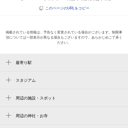
このページのURLをコピー
掲載されている情報は、予告なく変更されている場合がございます。制限事
項については一部表示が異なる場合もございますので、あらかじめご了承く
ださい。
最寄り駅
日本大通り駅
関内駅
スタジアム
横浜スタジアム右ウィング席
馬車道駅
yokohama stadium right-field seat
周辺の施設・スポット
伊勢佐木長者町駅
ジャズイズ
yokohama stadium
石川町駅
yukartの森・横浜関内カレー
周辺の神社・お寺
横浜スタジアム 3塁側内野席
桜木町駅
port opening memorial hall
ニューアリババ トルコレストラン&バー
横滨球场