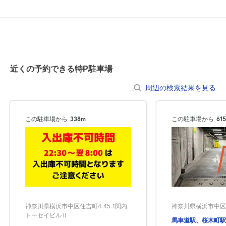
近くの予約できる特P駐車場
周辺の検索結果を見る
この駐車場から
338m
この駐車場から
61
神奈川県横浜市中区本
神奈川県横浜市中区住吉町4-45-1関内
トーセイビルⅡ
馬車道駅、桜木町駅