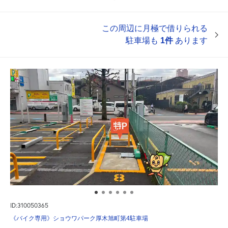
この周辺に月極で借りられる
駐車場も
1件
あります
ID:310050365
《バイク専用》ショウワパーク厚木旭町第4駐車場