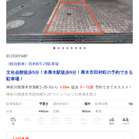
ID:310011481
《軽自動車》田村町5-29駐車場
文化会館徒歩5分！本厚木駅徒歩9分！厚木市田村町の予約できる
駐車場！
630m
8～12分
神奈川県厚木市旭町1-26-3から
徒歩
予約できてオススメ！
神奈川県厚木市田村町5-29 ウインベルソロ本厚木第３
平置き
屋外
1台
駐車場形式
屋内外形式
駐車台数
440cm
180cm
-
全長
全幅
車高
軽
コ
中型
ボックス
SUV
大型車
トラック
原付
バイク