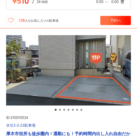
¥510
/
24
0:00
～
0:00
空
時間
予約へ
338
人が
お気に入りの駐車場
ID:310010524
水引2-2-21駐車場
厚木市役所も徒歩圏内！通勤にも！予約時間内出し入れ自由だか