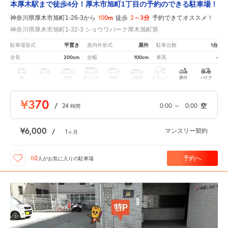
本厚木駅まで徒歩4分！厚木市旭町1丁目の予約のできる駐車場！
100m
2～3分
神奈川県厚木市旭町1-26-3から
徒歩
予約できてオススメ！
神奈川県厚木市旭町1-32-3 ショウワパーク厚木旭町第
平置き
屋外
1台
駐車場形式
屋内外形式
駐車台数
200cm
100cm
-
全長
全幅
車高
軽
コ
中型
ボックス
SUV
大型車
トラック
原付
バイク
¥370
/
24
0:00
～
0:00
空
時間
¥6,000
マンスリー契約
/
1
ヶ月
予約へ
60
人が
お気に入りの駐車場