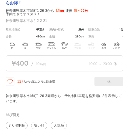
らお得！
1.1km
15～22分
神奈川県厚木市旭町1-26-3から
徒歩
予約できてオススメ！
神奈川県厚木市水引2-2-21
平置き
屋外
1台
駐車場形式
屋内外形式
駐車台数
480cm
280cm
-
全長
全幅
車高
軽
コ
中型
ボックス
SUV
大型車
トラック
原付
バイク
¥400
/
10
10:00
～
20:00
休
時間
休
127
人が
お気に入りの駐車場
神奈川県厚木市旭町1-26-3周辺から、予約制駐車場を格安順に3件表示して
います。
並び替え
近い特P順
安い順
人気順