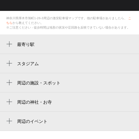
神奈川県厚木市旭町1-26-3
周辺の激安
駐車場
マップです。他の駐車場がありましたら、
こ
ちら
から教えてください。
※ご注意ください - 徒歩時間は地形の状況や迂回路を反映できていない場合があります。
最寄り駅
本厚木駅
厚木駅
スタジアム
周辺にスタジアムが見つかりませんでした。
周辺の施設・スポット
株式会社りそな銀行 厚木支店
旭町1丁目自治会集会室
周辺の神社・お寺
カトリック厚木教会
スイス菓子 ポニイ
周辺のイベント
人間ドック健康診断専門施設のヘルスケア
魅惑のミチの世界へ～ひろげる東名！工事
クリニック厚木
の最前線をのぞいてみよう！～（厚木