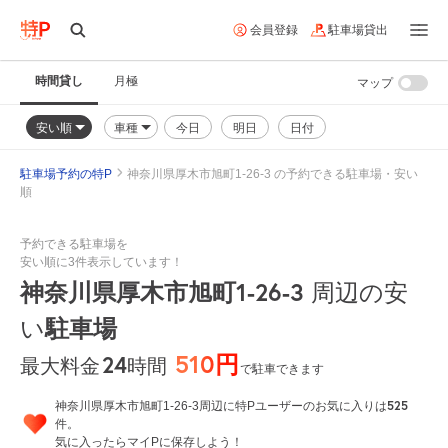
会員登録
駐車場貸出
時間貸し
月極
マップ
安い順
車種
今日
明日
日付
駐車場予約の特P
神奈川県厚木市旭町1-26-3 の予約できる駐車場・安い
順
予約できる駐車場を
安い順に3件表示しています！
神奈川県厚木市旭町1-26-3
周辺の安
い
駐車場
510円
24
時間
最大料金
で駐車できます
525
神奈川県厚木市旭町1-26-3周辺に特Pユーザーのお気に入りは
件。
気に入ったらマイPに保存しよう！