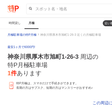
スポット名・地名
時間貸し
月極
近い
月極駐車場の特P月極
神奈川県厚木市旭町1-26-3 近くの月極駐車場
最安1ヶ月で6000円!
神奈川県厚木市旭町1-26-3
周辺の
特P月極駐車場
1
件
あります
特P月極は、スマホだけで手続きができます。
長期の方はサブスク、短期の方はマンスリーがおすすめ♪
この周辺