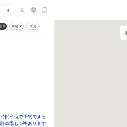
順
車種
年月
に時間単位で予約できる
駐車場も
1件
あります