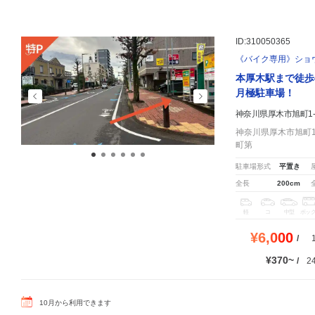
ID:310050365
《バイク専用》ショ
本厚木駅まで徒歩
月極駐車場！
神奈川県厚木市旭町1-2
神奈川県厚木市旭町1-
町第
駐車場形式
平置き
全長
200cm
軽
コ
中型
ボッ
¥6,000
/
¥370
/
2
10
月
から利用できます