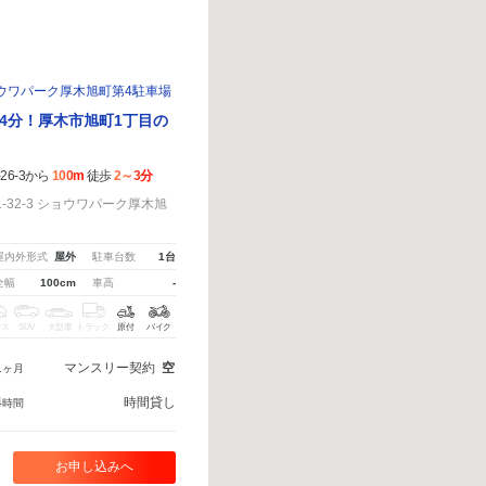
ウワパーク厚木旭町第4駐車場
4分！厚木市旭町1丁目の
6-3から
100m
徒歩
2～3分
32-3 ショウワパーク厚木旭
屋内外形式
屋外
駐車台数
1台
全幅
100cm
車高
-
クス
SUV
大型車
トラック
原付
バイク
1
マンスリー契約
空
ヶ月
4
時間貸し
時間
お申し込みへ