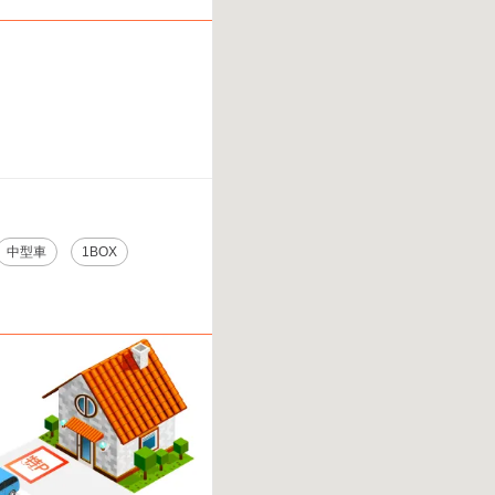
。
中型車
1BOX