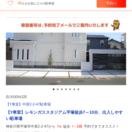
予約へ
85
人が
お気に入りの駐車場
ID:310016225
【Y車室】中原2-2-47駐車場
【Y車室】レモンガススタジアム平塚徒歩7～10分、出入しやす
い駐車場
7m
1～2分
神奈川県平塚市中原2-2-47から
徒歩
予約できてオススメ！