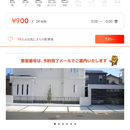
軽
コ
中型
ボックス
SUV
大型車
トラック
原付
バイク
¥900
/
24
0:00
～
0:00
空
時間
予約へ
94
人が
お気に入りの駐車場