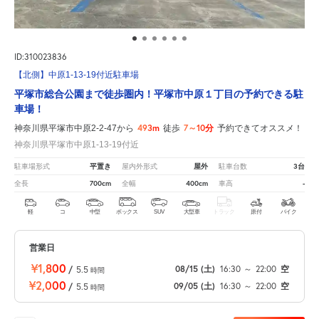
ID:310023836
【北側】中原1-13-19付近駐車場
平塚市総合公園まで徒歩圏内！平塚市中原１丁目の予約できる駐
車場！
493m
7～10分
神奈川県平塚市中原2-2-47から
徒歩
予約できてオススメ！
神奈川県平塚市中原1-13-19付近
平置き
屋外
3台
駐車場形式
屋内外形式
駐車台数
700cm
400cm
-
全長
全幅
車高
軽
コ
中型
ボックス
SUV
大型車
トラック
原付
バイク
営業日
¥1,800
08/15
(土)
16:30
～
22:00
空
/
5.5
時間
¥2,000
09/05
(土)
16:30
～
22:00
空
/
5.5
時間