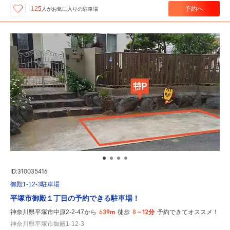
予約へ
125
人が
お気に入りの駐車場
ID:310035416
御殿1-12-3駐車場
平塚市御殿１丁目の予約できる駐車場！
639m
8～12分
神奈川県平塚市中原2-2-47から
徒歩
予約できてオススメ！
神奈川県平塚市御殿1-12-3