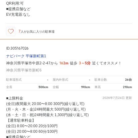
QR利用:可
■提携店舗など
EV充電器:なし
7
人が
お気に入りの駐車場
ID:305167026
ナビパーク 平塚新町第1
162m
3～5分
神奈川県平塚市中原2-2-47から
徒歩
近くてオススメ！
神奈川県平塚市新町6
-
-
26台
駐車場形式
屋内外形式
駐車台数
500cm
190cm
210cm
全長
全幅
車高
■上限料金
2026年7月24日
更新
(全日)夜間最大 20:00〜8:00 300円(繰り返し可)
(月・火・木・金)24時間最大 500円(繰り返し可)
(水・土・日・祝)24時間最大 1,300円(繰り返し可)
【通常駐車料金】
(全日) 8:00〜20:00 20分/100円
(全日) 20:00〜8:00 60分/100円
■提携店舗など