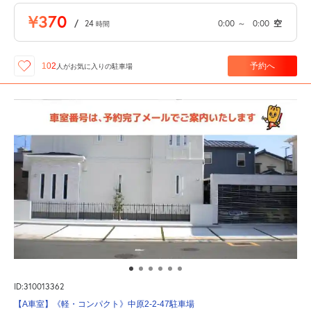
¥370
/
24
0:00
～
0:00
空
時間
予約へ
102
人が
お気に入りの駐車場
ID:310013362
【A車室】《軽・コンパクト》中原2-2-47駐車場