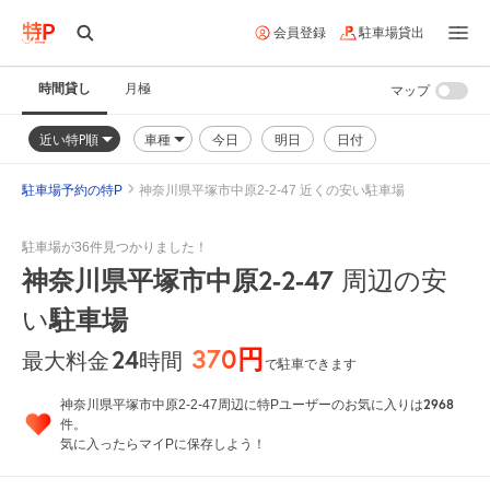
会員登録
駐車場貸出
時間貸し
月極
マップ
近い特P順
車種
今日
明日
日付
駐車場予約の特P
神奈川県平塚市中原2-2-47 近くの安い駐車場
駐車場が36件見つかりました！
神奈川県平塚市中原2-2-47
周辺の安
駐車場
い
370円
24
時間
最大料金
で駐車できます
2968
神奈川県平塚市中原2-2-47周辺に特Pユーザーのお気に入りは
件。
気に入ったらマイPに保存しよう！