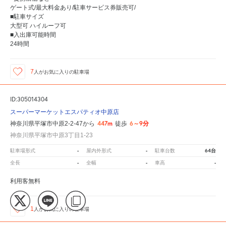
ゲート式/最大料金あり/駐車サービス券販売可/
■駐車サイズ
大型可 ハイルーフ可
■入出庫可能時間
24時間
7
人が
お気に入りの駐車場
ID:305014304
スーパーマーケットエスパティオ中原店
447m
6～9分
神奈川県平塚市中原2-2-47から
徒歩
神奈川県平塚市中原3丁目1-23
-
-
64台
駐車場形式
屋内外形式
駐車台数
-
-
-
全長
全幅
車高
利用客無料
1
人が
お気に入りの駐車場