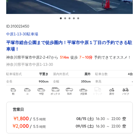
ID:310023450
中原1-13-30駐車場
平塚市総合公園まで徒歩圏内！平塚市中原１丁目の予約できる駐
車場！
514m
7～10分
神奈川県平塚市中原2-2-47から
徒歩
予約できてオススメ！
神奈川県平塚市中原1-13-30
平置き
屋外
4台
駐車場形式
屋内外形式
駐車台数
900cm
350cm
-
全長
全幅
車高
軽
コ
中型
ボックス
SUV
大型車
トラック
原付
バイク
営業日
¥1,800
08/15
(土)
16:30
～
22:00
空
/
5.5
時間
¥2,000
09/05
(土)
16:30
～
22:00
空
/
5.5
時間