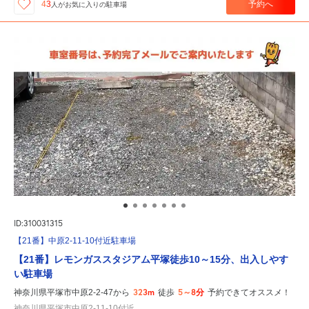
予約へ
43
人が
お気に入りの駐車場
ID:310031315
【21番】中原2-11-10付近駐車場
【21番】レモンガススタジアム平塚徒歩10～15分、出入しやす
い駐車場
323m
5～8分
神奈川県平塚市中原2-2-47から
徒歩
予約できてオススメ！
神奈川県平塚市中原2-11-10付近