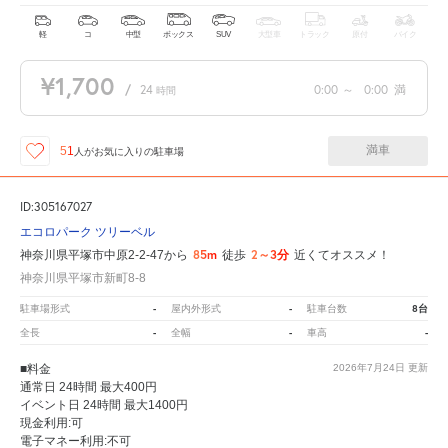
軽
コ
中型
ボックス
SUV
大型車
トラック
原付
バイク
¥1,700
/
24
0:00
～
0:00
満
時間
満車
51
人が
お気に入りの駐車場
ID:305167027
エコロパーク ツリーベル
85m
2～3分
神奈川県平塚市中原2-2-47から
徒歩
近くてオススメ！
神奈川県平塚市新町8-8
-
-
8台
駐車場形式
屋内外形式
駐車台数
-
-
-
全長
全幅
車高
■料金
2026年7月24日
更新
通常日 24時間 最大400円
イベント日 24時間 最大1400円
現金利用:可
電子マネー利用:不可