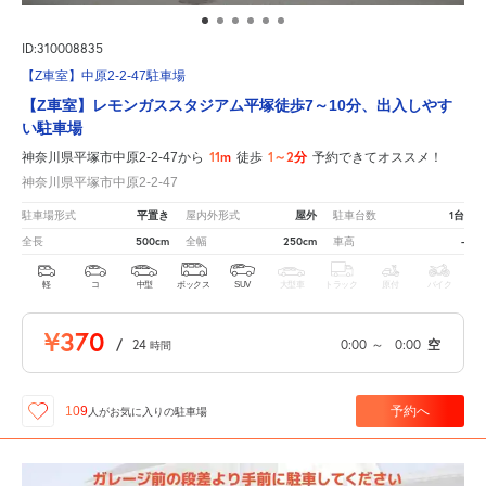
ID:310008835
【Z車室】中原2-2-47駐車場
【Z車室】レモンガススタジアム平塚徒歩7～10分、出入しやす
い駐車場
11m
1～2分
神奈川県平塚市中原2-2-47から
徒歩
予約できてオススメ！
神奈川県平塚市中原2-2-47
平置き
屋外
1台
駐車場形式
屋内外形式
駐車台数
500cm
250cm
-
全長
全幅
車高
軽
コ
中型
ボックス
SUV
大型車
トラック
原付
バイク
¥370
/
24
0:00
～
0:00
空
時間
予約へ
109
人が
お気に入りの駐車場