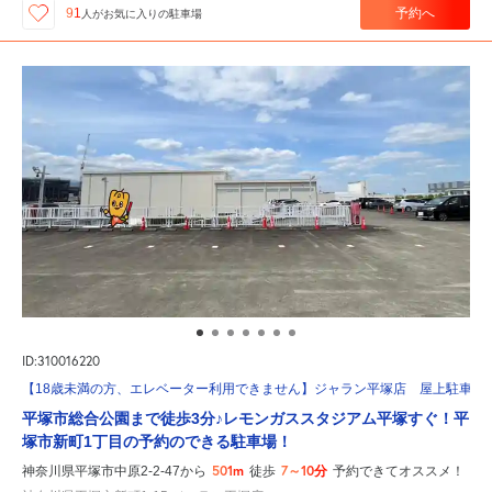
予約へ
91
人が
お気に入りの駐車場
ID:310016220
【18歳未満の方、エレベーター利用できません】ジャラン平塚店 屋上駐車場
平塚市総合公園まで徒歩3分♪レモンガススタジアム平塚すぐ！平
塚市新町1丁目の予約のできる駐車場！
501m
7～10分
神奈川県平塚市中原2-2-47から
徒歩
予約できてオススメ！