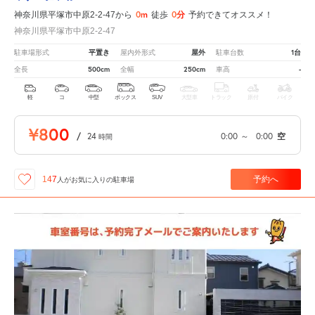
0m
0分
神奈川県平塚市中原2-2-47から
徒歩
予約できてオススメ！
神奈川県平塚市中原2-2-47
平置き
屋外
1台
駐車場形式
屋内外形式
駐車台数
500cm
250cm
-
全長
全幅
車高
軽
コ
中型
ボックス
SUV
大型車
トラック
原付
バイク
¥800
/
24
0:00
～
0:00
空
時間
予約へ
147
人が
お気に入りの駐車場