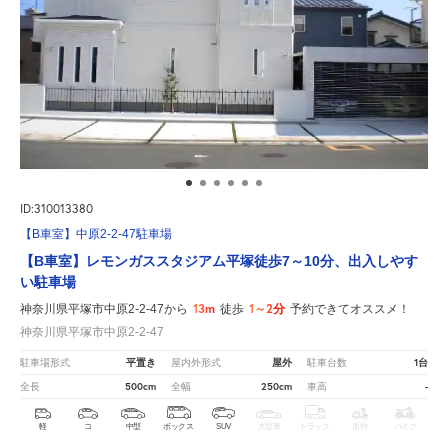
ID:310013380
【B車室】中原2-2-47駐車場
【B車室】レモンガススタジアム平塚徒歩7～10分、出入しやす
い駐車場
13m
1～2分
神奈川県平塚市中原2-2-47から
徒歩
予約できてオススメ！
神奈川県平塚市中原2-2-47
平置き
屋外
1台
駐車場形式
屋内外形式
駐車台数
500cm
250cm
-
全長
全幅
車高
軽
コ
中型
ボックス
SUV
大型車
トラック
原付
バイク