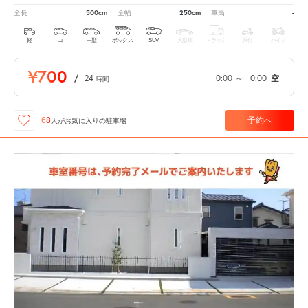
500cm
250cm
-
全長
全幅
車高
軽
コ
中型
ボックス
SUV
大型車
トラック
原付
バイク
¥700
/
24
0:00
～
0:00
空
時間
予約へ
68
人が
お気に入りの駐車場