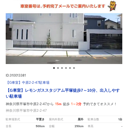
ID:310013381
【G車室】中原2-2-47駐車場
【G車室】レモンガススタジアム平塚徒歩7～10分、出入しやす
い駐車場
15m
1～2分
神奈川県平塚市中原2-2-47から
徒歩
予約できてオススメ！
神奈川県平塚市中原2-2-47
平置き
屋外
1台
駐車場形式
屋内外形式
駐車台数
500cm
250cm
-
全長
全幅
車高