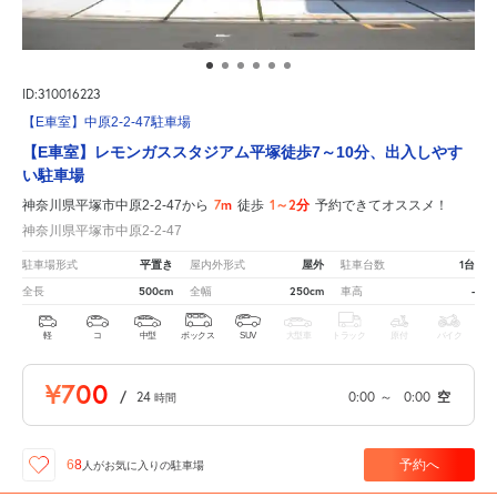
ID:310016223
【E車室】中原2-2-47駐車場
【E車室】レモンガススタジアム平塚徒歩7～10分、出入しやす
い駐車場
7m
1～2分
神奈川県平塚市中原2-2-47から
徒歩
予約できてオススメ！
神奈川県平塚市中原2-2-47
平置き
屋外
1台
駐車場形式
屋内外形式
駐車台数
500cm
250cm
-
全長
全幅
車高
軽
コ
中型
ボックス
SUV
大型車
トラック
原付
バイク
¥700
/
24
0:00
～
0:00
空
時間
予約へ
68
人が
お気に入りの駐車場