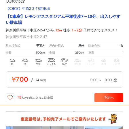
ID:310016221
【C車室】中原2-2-47駐車場
【C車室】レモンガススタジアム平塚徒歩7～10分、出入しやす
い駐車場
12m
1～2分
神奈川県平塚市中原2-2-47から
徒歩
予約できてオススメ！
神奈川県平塚市中原2-2-47
平置き
屋外
1台
駐車場形式
屋内外形式
駐車台数
500cm
250cm
-
全長
全幅
車高
軽
コ
中型
ボックス
SUV
大型車
トラック
原付
バイク
¥700
/
24
0:00
～
0:00
空
時間
予約へ
75
人が
お気に入りの駐車場