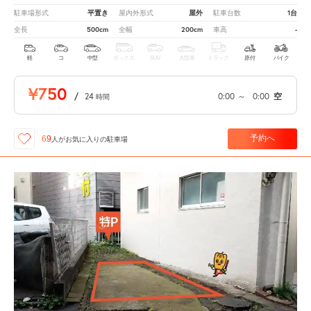
平置き
屋外
1台
駐車場形式
屋内外形式
駐車台数
500cm
200cm
-
全長
全幅
車高
軽
コ
中型
ボックス
SUV
大型車
トラック
原付
バイク
¥750
/
24
0:00
～
0:00
空
時間
予約へ
69
人が
お気に入りの駐車場