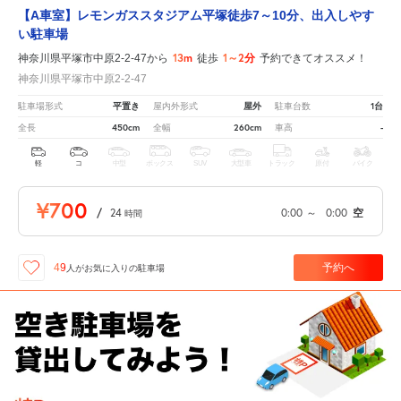
【A車室】レモンガススタジアム平塚徒歩7～10分、出入しやす
い駐車場
13m
1～2分
神奈川県平塚市中原2-2-47から
徒歩
予約できてオススメ！
神奈川県平塚市中原2-2-47
平置き
屋外
1台
駐車場形式
屋内外形式
駐車台数
450cm
260cm
-
全長
全幅
車高
軽
コ
中型
ボックス
SUV
大型車
トラック
原付
バイク
¥700
/
24
0:00
～
0:00
空
時間
予約へ
49
人が
お気に入りの駐車場