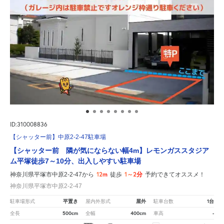
ID:310008836
【シャッター前】中原2-2-47駐車場
【シャッター前 隣が気にならない幅4m】レモンガススタジア
ム平塚徒歩7～10分、出入しやすい駐車場
12m
1～2分
神奈川県平塚市中原2-2-47から
徒歩
予約できてオススメ！
神奈川県平塚市中原2-2-47
平置き
屋外
1台
駐車場形式
屋内外形式
駐車台数
500cm
400cm
-
全長
全幅
車高