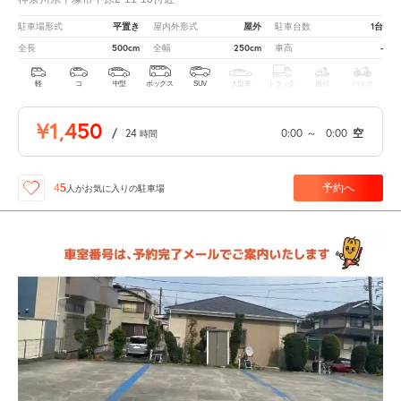
平置き
屋外
1台
駐車場形式
屋内外形式
駐車台数
500cm
250cm
-
全長
全幅
車高
軽
コ
中型
ボックス
SUV
大型車
トラック
原付
バイク
¥1,450
/
24
0:00
～
0:00
空
時間
予約へ
45
人が
お気に入りの駐車場