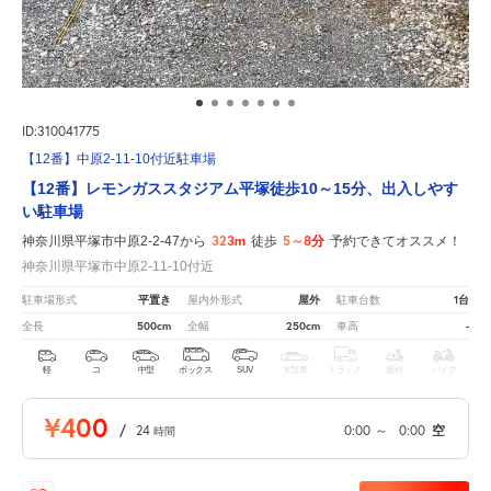
ID:310041775
【12番】中原2-11-10付近駐車場
【12番】レモンガススタジアム平塚徒歩10～15分、出入しやす
い駐車場
323m
5～8分
神奈川県平塚市中原2-2-47から
徒歩
予約できてオススメ！
神奈川県平塚市中原2-11-10付近
平置き
屋外
1台
駐車場形式
屋内外形式
駐車台数
500cm
250cm
-
全長
全幅
車高
軽
コ
中型
ボックス
SUV
大型車
トラック
原付
バイク
¥400
/
24
0:00
～
0:00
空
時間