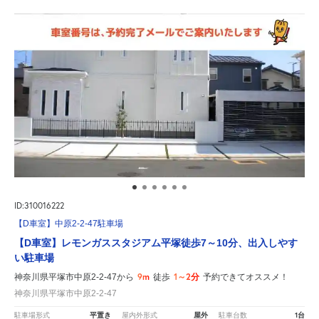
ID:310016222
【D車室】中原2-2-47駐車場
【D車室】レモンガススタジアム平塚徒歩7～10分、出入しやす
い駐車場
9m
1～2分
神奈川県平塚市中原2-2-47から
徒歩
予約できてオススメ！
神奈川県平塚市中原2-2-47
平置き
屋外
1台
駐車場形式
屋内外形式
駐車台数