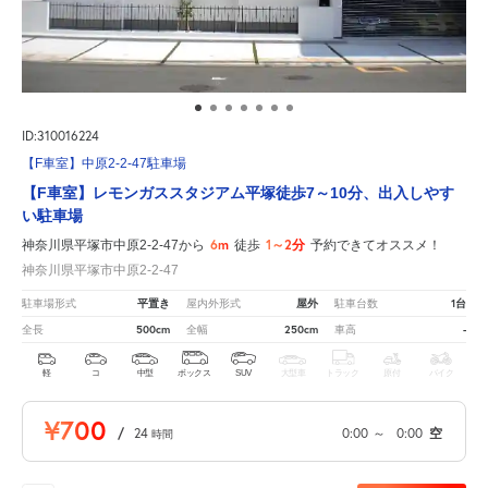
ID:310016224
【F車室】中原2-2-47駐車場
【F車室】レモンガススタジアム平塚徒歩7～10分、出入しやす
い駐車場
6m
1～2分
神奈川県平塚市中原2-2-47から
徒歩
予約できてオススメ！
神奈川県平塚市中原2-2-47
平置き
屋外
1台
駐車場形式
屋内外形式
駐車台数
500cm
250cm
-
全長
全幅
車高
軽
コ
中型
ボックス
SUV
大型車
トラック
原付
バイク
¥700
/
24
0:00
～
0:00
空
時間