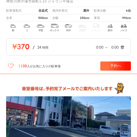
神奈川県平塚市新町1-15 ジャラン平塚店
自走式
屋外
6台
駐車場形式
屋内外形式
駐車台数
500cm
250cm
190cm
全長
全幅
車高
軽
コ
中型
ボックス
SUV
大型車
トラック
原付
バイク
¥370
/
24
0:00
～
0:00
空
時間
予約へ
1188
人が
お気に入りの駐車場