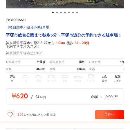
ID:310016611
《軽自動車》追分8-8駐車場
平塚市総合公園まで徒歩5分！平塚市追分の予約できる駐車場！
1.0km
14～20分
神奈川県平塚市中原2-2-47から
徒歩
予約できてオススメ！
神奈川県平塚市追分8-8
平置き
屋外
1台
駐車場形式
屋内外形式
駐車台数
350cm
170cm
-
全長
全幅
車高
軽
コ
中型
ボックス
SUV
大型車
トラック
原付
バイク
¥620
/
24
0:00
～
0:00
空
時間
予約へ
156
人が
お気に入りの駐車場