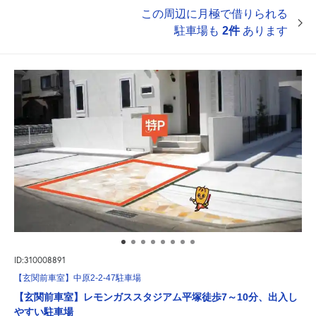
この周辺に月極で借りられる
駐車場も
2件
あります
ID:310008891
【玄関前車室】中原2-2-47駐車場
【玄関前車室】レモンガススタジアム平塚徒歩7～10分、出入し
やすい駐車場