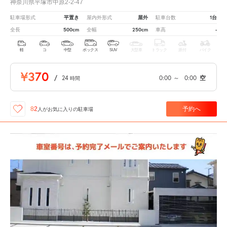
神奈川県平塚市中原2-2-47
平置き
屋外
1台
駐車場形式
屋内外形式
駐車台数
500cm
250cm
-
全長
全幅
車高
軽
コ
中型
ボックス
SUV
大型車
トラック
原付
バイク
¥370
/
24
0:00
～
0:00
空
時間
予約へ
82
人が
お気に入りの駐車場