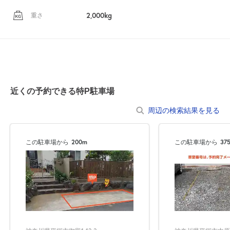
2,000kg
重さ
近くの予約できる特P駐車場
自宅
空
駐車場
で
の
き
を
周辺の検索結果を見る
貸出
？
しませんか
売上GET！
費用ゼロ
カンタン
この駐車場から
200m
この駐車場から
37