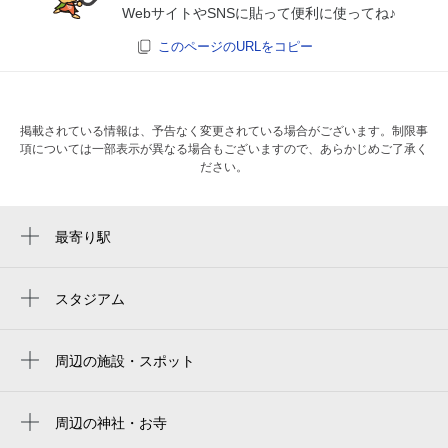
WebサイトやSNSに貼って便利に使ってね♪
このページのURLをコピー
掲載されている情報は、予告なく変更されている場合がございます。制限事
項については一部表示が異なる場合もございますので、あらかじめご了承く
ださい。
最寄り駅
周辺に最寄り駅が見つかりませんでした。
スタジアム
レモンガススタジアム平塚
lemon gas stadium hiratsuka
周辺の施設・スポット
（株）池田理化 平塚支店
平塚警察署中原交番
周辺の神社・お寺
慈眼寺