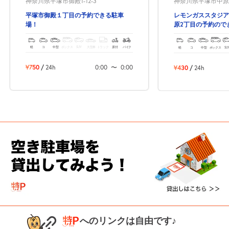
神奈川県平塚市御殿1-12-3
神奈川県平塚市中原2-
平塚市御殿１丁目の予約できる駐車
レモンガススタジア
場！
原2丁目の予約ので
軽
コ
中型
ボックス
SUV
大型車
トラック
原付
バイク
軽
コ
中型
ボックス
SU
¥750
/
24h
0:00
〜
0:00
¥430
/
24h
次へ
へのリンクは自由です♪