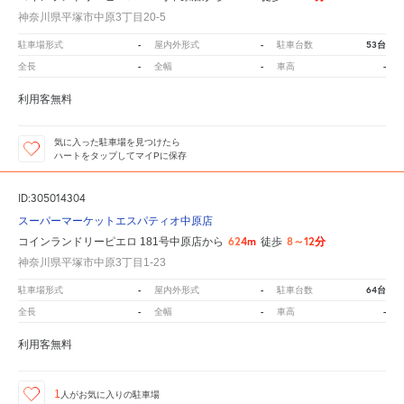
神奈川県平塚市中原3丁目20-5
-
-
53台
駐車場形式
屋内外形式
駐車台数
-
-
-
全長
全幅
車高
利用客無料
気に入った駐車場を見つけたら
ハートをタップしてマイPに保存
ID:305014304
スーパーマーケットエスパティオ中原店
624m
8～12分
コインランドリーピエロ 181号中原店から
徒歩
神奈川県平塚市中原3丁目1-23
-
-
64台
駐車場形式
屋内外形式
駐車台数
-
-
-
全長
全幅
車高
利用客無料
1
人が
お気に入りの駐車場