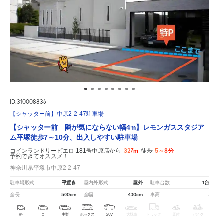
ID:310008836
【シャッター前】中原2-2-47駐車場
【シャッター前 隣が気にならない幅4m】レモンガススタジア
ム平塚徒歩7～10分、出入しやすい駐車場
327m
5～8分
コインランドリーピエロ 181号中原店から
徒歩
予約できてオススメ！
神奈川県平塚市中原2-2-47
平置き
屋外
1台
駐車場形式
屋内外形式
駐車台数
500cm
400cm
-
全長
全幅
車高
軽
コ
中型
ボックス
SUV
大型車
トラック
原付
バイク