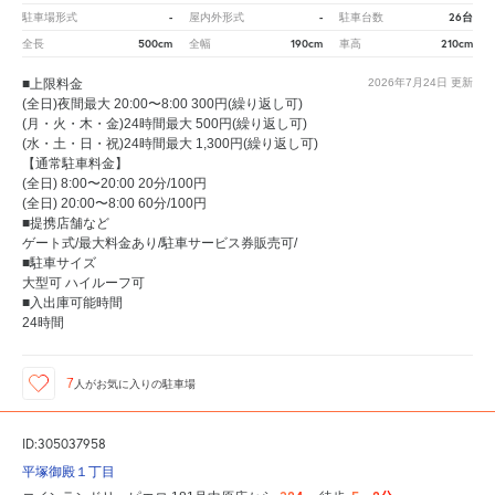
-
-
26台
駐車場形式
屋内外形式
駐車台数
500cm
190cm
210cm
全長
全幅
車高
■上限料金
2026年7月24日
更新
(全日)夜間最大 20:00〜8:00 300円(繰り返し可)
(月・火・木・金)24時間最大 500円(繰り返し可)
(水・土・日・祝)24時間最大 1,300円(繰り返し可)
【通常駐車料金】
(全日) 8:00〜20:00 20分/100円
(全日) 20:00〜8:00 60分/100円
■提携店舗など
ゲート式/最大料金あり/駐車サービス券販売可/
■駐車サイズ
大型可 ハイルーフ可
■入出庫可能時間
24時間
7
人が
お気に入りの駐車場
ID:305037958
平塚御殿１丁目