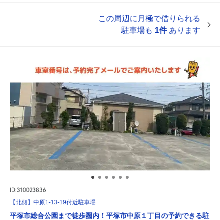
この周辺に月極で借りられる
駐車場も
1件
あります
ID:310023836
【北側】中原1-13-19付近駐車場
平塚市総合公園まで徒歩圏内！平塚市中原１丁目の予約できる駐