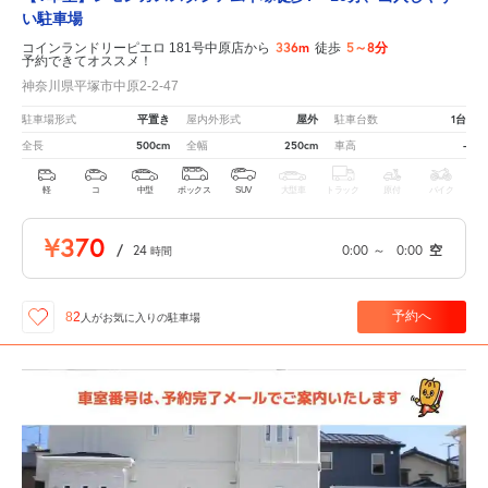
い駐車場
336m
5～8分
コインランドリーピエロ 181号中原店から
徒歩
予約できてオススメ！
神奈川県平塚市中原2-2-47
平置き
屋外
1台
駐車場形式
屋内外形式
駐車台数
500cm
250cm
-
全長
全幅
車高
軽
コ
中型
ボックス
SUV
大型車
トラック
原付
バイク
¥370
/
24
0:00
～
0:00
空
時間
予約へ
82
人が
お気に入りの駐車場