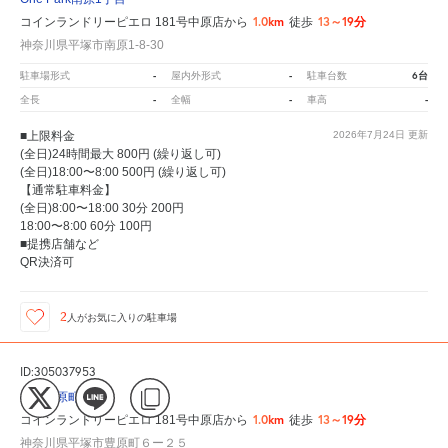
1.0km
13～19分
コインランドリーピエロ 181号中原店から
徒歩
神奈川県平塚市南原1-8-30
-
-
6台
駐車場形式
屋内外形式
駐車台数
-
-
-
全長
全幅
車高
■上限料金
2026年7月24日
更新
(全日)24時間最大 800円 (繰り返し可)
(全日)18:00〜8:00 500円 (繰り返し可)
【通常駐車料金】
(全日)8:00〜18:00 30分 200円
18:00〜8:00 60分 100円
■提携店舗など
QR決済可
2
人が
お気に入りの駐車場
ID:305037953
平塚豊原町
1.0km
13～19分
コインランドリーピエロ 181号中原店から
徒歩
神奈川県平塚市豊原町６ー２５