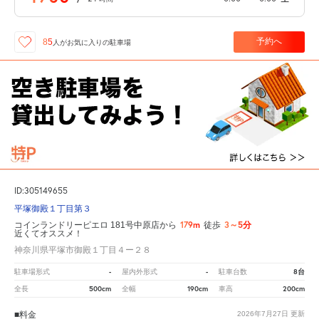
予約へ
85
人が
お気に入りの駐車場
ID:305149655
平塚御殿１丁目第３
179m
3～5分
コインランドリーピエロ 181号中原店から
徒歩
近くてオススメ！
神奈川県平塚市御殿１丁目４ー２８
-
-
8台
駐車場形式
屋内外形式
駐車台数
500cm
190cm
200cm
全長
全幅
車高
■料金
2026年7月27日
更新