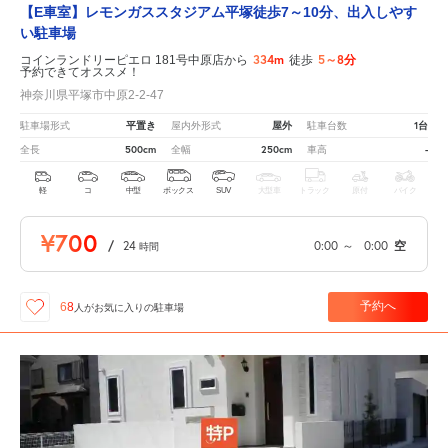
【E車室】レモンガススタジアム平塚徒歩7～10分、出入しやす
い駐車場
334m
5～8分
コインランドリーピエロ 181号中原店から
徒歩
予約できてオススメ！
神奈川県平塚市中原2-2-47
平置き
屋外
1台
駐車場形式
屋内外形式
駐車台数
500cm
250cm
-
全長
全幅
車高
軽
コ
中型
ボックス
SUV
大型車
トラック
原付
バイク
¥700
/
24
0:00
～
0:00
空
時間
予約へ
68
人が
お気に入りの駐車場