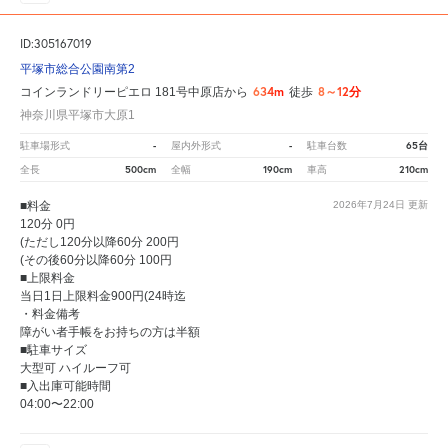
ID:305167019
平塚市総合公園南第2
634m
8～12分
コインランドリーピエロ 181号中原店から
徒歩
神奈川県平塚市大原1
-
-
65台
駐車場形式
屋内外形式
駐車台数
500cm
190cm
210cm
全長
全幅
車高
■料金
2026年7月24日
更新
120分 0円
(ただし120分以降60分 200円
(その後60分以降60分 100円
■上限料金
当日1日上限料金900円(24時迄
・料金備考
障がい者手帳をお持ちの方は半額
■駐車サイズ
大型可 ハイルーフ可
■入出庫可能時間
04:00〜22:00