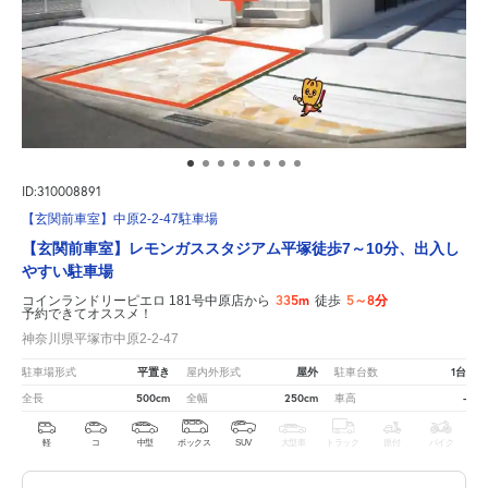
ID:310008891
【玄関前車室】中原2-2-47駐車場
【玄関前車室】レモンガススタジアム平塚徒歩7～10分、出入し
やすい駐車場
335m
5～8分
コインランドリーピエロ 181号中原店から
徒歩
予約できてオススメ！
神奈川県平塚市中原2-2-47
平置き
屋外
1台
駐車場形式
屋内外形式
駐車台数
500cm
250cm
-
全長
全幅
車高
軽
コ
中型
ボックス
SUV
大型車
トラック
原付
バイク