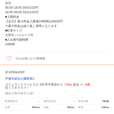
全日
08:00-18:00 30分/220円
18:00-08:00 30分/100円
■上限料金
【全日】最大料金入庫後24時間以内600円
※最大料金は繰り返し適用となります。
■駐車サイズ
大型可 ハイルーフ可
■入出庫可能時間
24時間
3
人が
お気に入りの駐車場
ID:305064509
平塚市総合公園西第2
316m
4～6分
コインランドリーピエロ 181号中原店から
徒歩
近くてオススメ！
神奈川県平塚市大原1
-
-
140台
駐車場形式
屋内外形式
駐車台数
500cm
190cm
210cm
全長
全幅
車高