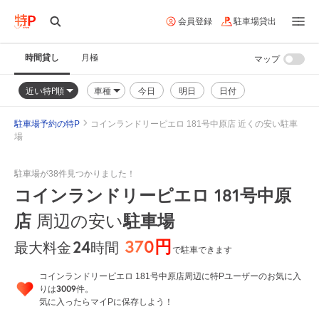
会員登録
駐車場貸出
時間貸し
月極
マップ
近い特P順
車種
今日
明日
日付
駐車場予約の特P
コインランドリーピエロ 181号中原店 近くの安い駐車
場
駐車場が38件見つかりました！
コインランドリーピエロ 181号中原
店
駐車場
周辺の安い
370円
24
時間
最大料金
で駐車できます
コインランドリーピエロ 181号中原店周辺に特Pユーザーのお気に入
3009
りは
件。
気に入ったらマイPに保存しよう！