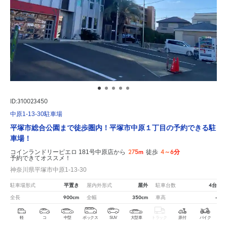
ID:310023450
中原1-13-30駐車場
平塚市総合公園まで徒歩圏内！平塚市中原１丁目の予約できる駐
車場！
275m
4～6分
コインランドリーピエロ 181号中原店から
徒歩
予約できてオススメ！
神奈川県平塚市中原1-13-30
平置き
屋外
4台
駐車場形式
屋内外形式
駐車台数
900cm
350cm
-
全長
全幅
車高
軽
コ
中型
ボックス
SUV
大型車
トラック
原付
バイク