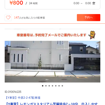
¥800
/
24
0:00
～
0:00
空
時間
予約へ
147
人が
お気に入りの駐車場
ID:310016225
【Y車室】中原2-2-47駐車場
【Y車室】レモンガススタジアム平塚徒歩7～10分、出入しやす