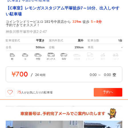
【C車室】中原2-2-47駐車場
【C車室】レモンガススタジアム平塚徒歩7～10分、出入しやす
い駐車場
329m
5～8分
コインランドリーピエロ 181号中原店から
徒歩
予約できてオススメ！
神奈川県平塚市中原2-2-47
平置き
屋外
1台
駐車場形式
屋内外形式
駐車台数
500cm
250cm
-
全長
全幅
車高
軽
コ
中型
ボックス
SUV
大型車
トラック
原付
バイク
¥700
/
24
0:00
～
0:00
空
時間
予約へ
75
人が
お気に入りの駐車場