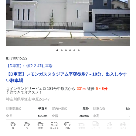
ID:310016222
【D車室】中原2-2-47駐車場
【D車室】レモンガススタジアム平塚徒歩7～10分、出入しやす
い駐車場
331m
5～8分
コインランドリーピエロ 181号中原店から
徒歩
予約できてオススメ！
神奈川県平塚市中原2-2-47
平置き
屋外
1台
駐車場形式
屋内外形式
駐車台数
500cm
250cm
-
全長
全幅
車高
軽
コ
中型
ボックス
SUV
大型車
トラック
原付
バイク