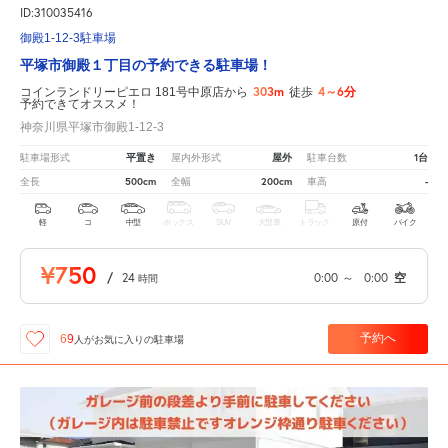
ID:310035416
御殿1-12-3駐車場
平塚市御殿１丁目の予約できる駐車場！
303m
4～6分
コインランドリーピエロ 181号中原店から
徒歩
予約できてオススメ！
神奈川県平塚市御殿1-12-3
平置き
屋外
1台
駐車場形式
屋内外形式
駐車台数
500cm
200cm
-
全長
全幅
車高
軽
コ
中型
ボックス
SUV
大型車
トラック
原付
バイク
¥750
/
24
0:00
～
0:00
空
時間
予約へ
69
人が
お気に入りの駐車場