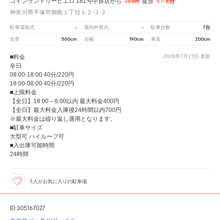
384m
5～8分
コインランドリーピエロ 181号中原店から
徒歩
神奈川県平塚市御殿１丁目１２‐１３
-
-
7台
駐車場形式
屋内外形式
駐車台数
500cm
190cm
200cm
全長
全幅
車高
■料金
2026年7月27日
更新
全日
08:00-18:00 40分/220円
18:00-08:00 40分/220円
■上限料金
【全日】18:00～8:00以内 最大料金400円
【全日】最大料金入庫後24時間以内700円
※最大料金は繰り返し適用となります。
■駐車サイズ
大型可 ハイルーフ可
■入出庫可能時間
24時間
4
人が
お気に入りの駐車場
ID:305167027