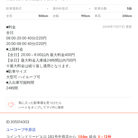
-
-
5台
駐車場形式
屋内外形式
駐車台数
500cm
190cm
200cm
全長
全幅
車高
■料金
2026年7月27日
更新
全日
08:00-20:00 40分/220円
20:00-08:00 40分/220円
■上限料金
【全日】20:00～8:00以内 最大料金400円
【全日】最大料金入庫後24時間以内700円
※最大料金は繰り返し適用となります。
■駐車サイズ
大型可 ハイルーフ可
■入出庫可能時間
24時間
気に入った駐車場を見つけたら
ハートをタップしてマイPに保存
ID:305014303
ユーコープ中原店
584m
8～12分
コインランドリーピエロ 181号中原店から
徒歩