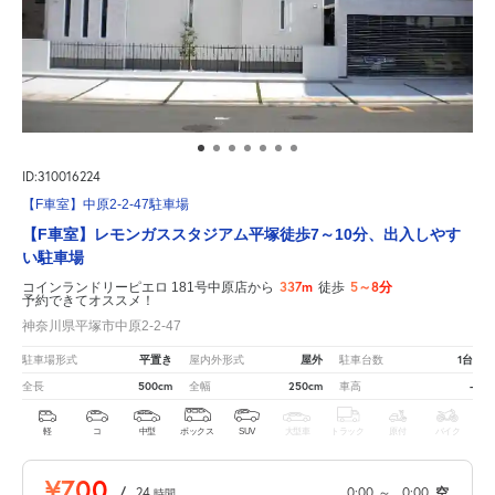
ID:310016224
【F車室】中原2-2-47駐車場
【F車室】レモンガススタジアム平塚徒歩7～10分、出入しやす
い駐車場
337m
5～8分
コインランドリーピエロ 181号中原店から
徒歩
予約できてオススメ！
神奈川県平塚市中原2-2-47
平置き
屋外
1台
駐車場形式
屋内外形式
駐車台数
500cm
250cm
-
全長
全幅
車高
軽
コ
中型
ボックス
SUV
大型車
トラック
原付
バイク
¥700
/
24
0:00
～
0:00
空
時間