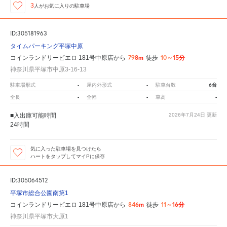
3
人が
お気に入りの駐車場
ID:305181963
タイムパーキング平塚中原
798m
10～15分
コインランドリーピエロ 181号中原店から
徒歩
神奈川県平塚市中原3-16-13
-
-
6台
駐車場形式
屋内外形式
駐車台数
-
-
-
全長
全幅
車高
■入出庫可能時間
2026年7月24日
更新
24時間
気に入った駐車場を見つけたら
ハートをタップしてマイPに保存
ID:305064512
平塚市総合公園南第1
846m
11～16分
コインランドリーピエロ 181号中原店から
徒歩
神奈川県平塚市大原1