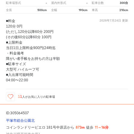
-
-
300台
駐車場形式
屋内外形式
駐車台数
500cm
190cm
210cm
全長
全幅
車高
■料金
2026年7月24日
更新
120分 0円
(ただし120分以降60分 200円
(その後60分以降60分 100円
■上限料金
当日1日上限料金900円(24時迄
・料金備考
障がい者手帳をお持ちの方は半額
■駐車サイズ
大型可 ハイルーフ可
■入出庫可能時間
04:00〜22:00
11
人が
お気に入りの駐車場
ID:305064507
平塚市総合公園北
873m
11～16分
コインランドリーピエロ 181号中原店から
徒歩