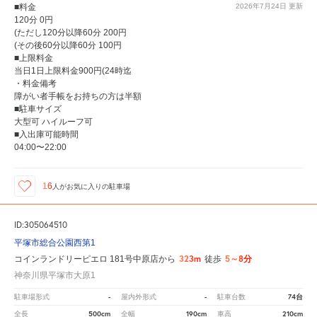
■料金
2026年7月24日
更新
120分 0円
(ただし120分以降60分 200円
(その後60分以降60分 100円
■上限料金
当日1日上限料金900円(24時迄
・料金備考
障がい者手帳をお持ちの方は半額
■駐車サイズ
大型可 ハイルーフ可
■入出庫可能時間
04:00〜22:00
16
人が
お気に入りの駐車場
ID:305064510
平塚市総合公園西第1
323m
5～8分
コインランドリーピエロ 181号中原店から
徒歩
神奈川県平塚市大原1
-
-
74台
駐車場形式
屋内外形式
駐車台数
500cm
190cm
210cm
全長
全幅
車高