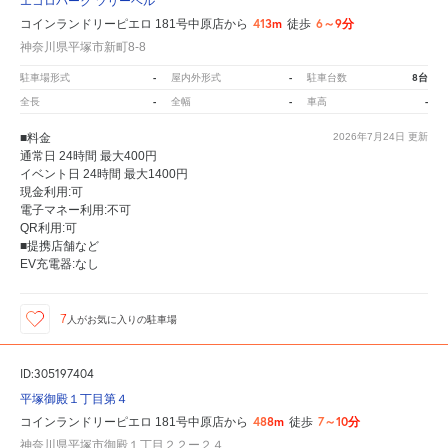
エコロパーク ツリーベル
413m
6～9分
コインランドリーピエロ 181号中原店から
徒歩
神奈川県平塚市新町8-8
-
-
8台
駐車場形式
屋内外形式
駐車台数
-
-
-
全長
全幅
車高
■料金
2026年7月24日
更新
通常日 24時間 最大400円
イベント日 24時間 最大1400円
現金利用:可
電子マネー利用:不可
QR利用:可
■提携店舗など
EV充電器:なし
7
人が
お気に入りの駐車場
ID:305197404
平塚御殿１丁目第４
488m
7～10分
コインランドリーピエロ 181号中原店から
徒歩
神奈川県平塚市御殿１丁目２２ー２４