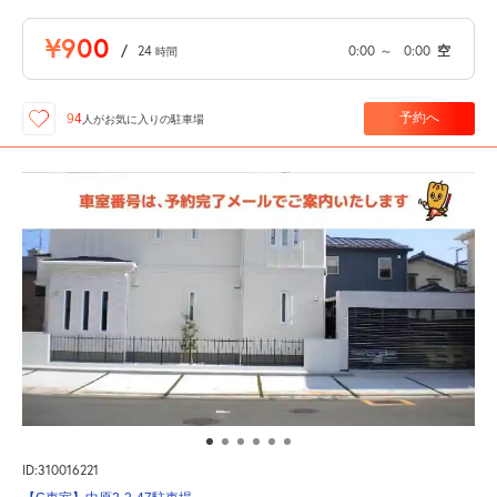
¥900
/
24
0:00
～
0:00
空
時間
予約へ
94
人が
お気に入りの駐車場
ID:310016221