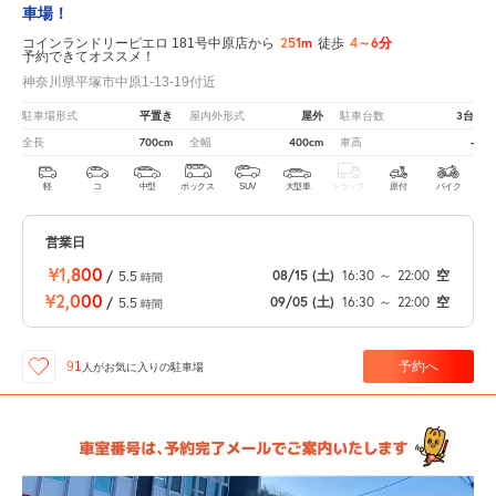
車場！
251m
4～6分
コインランドリーピエロ 181号中原店から
徒歩
予約できてオススメ！
神奈川県平塚市中原1-13-19付近
平置き
屋外
3台
駐車場形式
屋内外形式
駐車台数
700cm
400cm
-
全長
全幅
車高
軽
コ
中型
ボックス
SUV
大型車
トラック
原付
バイク
営業日
¥1,800
08/15
(土)
16:30
～
22:00
空
/
5.5
時間
¥2,000
09/05
(土)
16:30
～
22:00
空
/
5.5
時間
予約へ
91
人が
お気に入りの駐車場