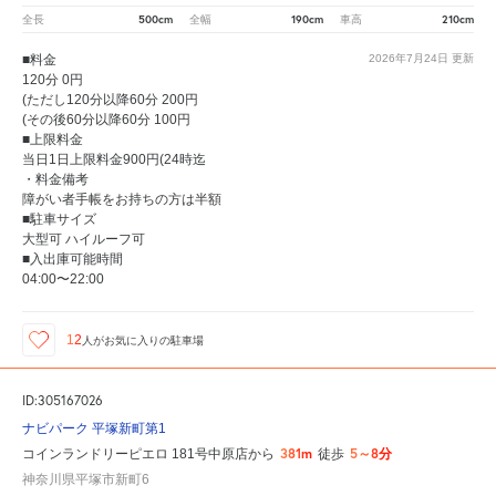
500cm
190cm
210cm
全長
全幅
車高
■料金
2026年7月24日
更新
120分 0円
(ただし120分以降60分 200円
(その後60分以降60分 100円
■上限料金
当日1日上限料金900円(24時迄
・料金備考
障がい者手帳をお持ちの方は半額
■駐車サイズ
大型可 ハイルーフ可
■入出庫可能時間
04:00〜22:00
12
人が
お気に入りの駐車場
ID:305167026
ナビパーク 平塚新町第1
381m
5～8分
コインランドリーピエロ 181号中原店から
徒歩
神奈川県平塚市新町6