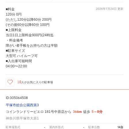
■料金
2026年7月24日
更新
120分 0円
(ただし120分以降60分 200円
(その後60分以降60分 100円
■上限料金
当日1日上限料金900円(24時迄
・料金備考
障がい者手帳をお持ちの方は半額
■駐車サイズ
大型可 ハイルーフ可
■入出庫可能時間
04:00〜22:00
10
人が
お気に入りの駐車場
ID:305064508
平塚市総合公園西第3
366m
5～8分
コインランドリーピエロ 181号中原店から
徒歩
神奈川県平塚市大原1
-
-
14台
駐車場形式
屋内外形式
駐車台数