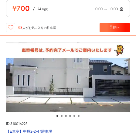
¥700
/
24
0:00
～
0:00
空
時間
予約へ
68
人が
お気に入りの駐車場
ID:310016223
【E車室】中原2-2-47駐車場