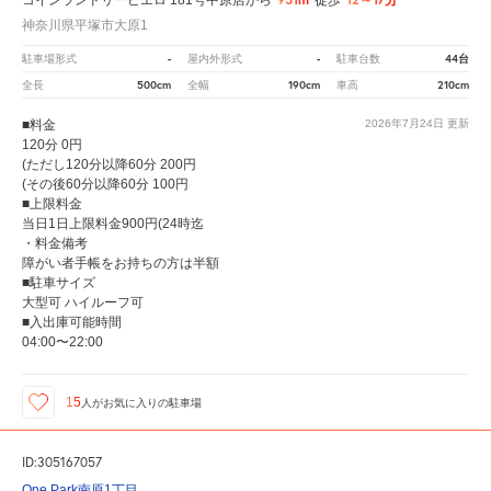
コインランドリーピエロ 181号中原店から
徒歩
神奈川県平塚市大原1
-
-
44台
駐車場形式
屋内外形式
駐車台数
500cm
190cm
210cm
全長
全幅
車高
■料金
2026年7月24日
更新
120分 0円
(ただし120分以降60分 200円
(その後60分以降60分 100円
■上限料金
当日1日上限料金900円(24時迄
・料金備考
障がい者手帳をお持ちの方は半額
■駐車サイズ
大型可 ハイルーフ可
■入出庫可能時間
04:00〜22:00
15
人が
お気に入りの駐車場
ID:305167057
One Park南原1丁目