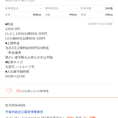
神奈川県平塚市大原1
-
-
265台
駐車場形式
屋内外形式
駐車台数
500cm
190cm
210cm
全長
全幅
車高
■料金
2026年7月24日
更新
120分 0円
(ただし120分以降60分 200円
(その後60分以降60分 100円
■上限料金
当日1日上限料金900円(24時迄
・料金備考
障がい者手帳をお持ちの方は半額
■駐車サイズ
大型可 ハイルーフ可
■入出庫可能時間
04:00〜22:00
20
人が
お気に入りの駐車場
ID:305064506
平塚市総合公園管理事務所
951m
12～17分