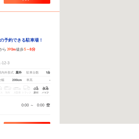
の予約できる駐車場！
390m
5～8分
から
徒歩
！
12-3
屋外
1台
屋内外形式
駐車台数
200cm
-
全幅
車高
クス
SUV
大型車
トラック
原付
バイク
0:00
～
0:00
空
予約へ
教えてください。
※ご注意ください - 徒歩時間は地形の状況や迂回路を反映できていない場合があり