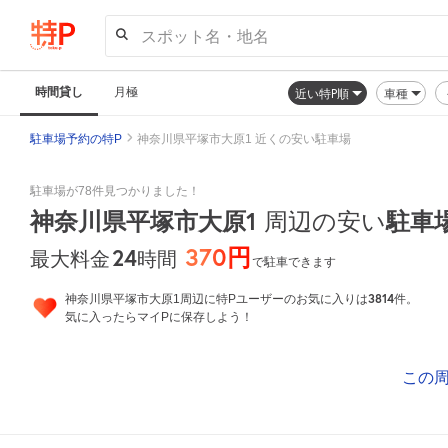
スポット名・地名
時間貸し
月極
近い特P順
車種
駐車場予約の特P
神奈川県平塚市大原1 近くの安い駐車場
駐車場が78件見つかりました！
神奈川県平塚市大原1
周辺の安い
駐車
370円
24
時間
最大料金
で駐車できます
3814
神奈川県平塚市大原1周辺に特Pユーザーのお気に入りは
件。
気に入ったらマイPに保存しよう！
この