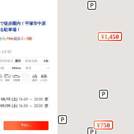
で徒歩圏内！平塚市中原
る駐車場！
94m
2～3分
から
徒歩
！
13-30
屋外
4台
屋内外形式
駐車台数
350cm
-
全幅
車高
クス
SUV
大型車
トラック
原付
バイク
08/15
(土)
16:30
～
22:00
空
09/05
(土)
16:30
～
22:00
空
予約へ