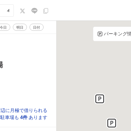
今日
明日
日付
パーキング
場
周辺に月極で借りられる
駐車場も
4件
あります