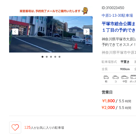
ID:310023450
中原1-13-30駐車場
平塚市総合公園ま
１丁目の予約でき
神奈川県平塚市大原1
予約できてオススメ
神奈川県平塚市中原1-
平置き
駐車場形式
900cm
全長
軽
コ
中型
ボッ
営業日
¥1,800
/
5.5
時間
¥2,000
/
5.5
時間
125
人が
お気に入りの駐車場