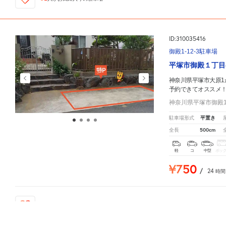
ID:310035416
御殿1-12-3駐車場
平塚市御殿１丁目
神奈川県平塚市大原1
予約できてオススメ
神奈川県平塚市御殿1-
平置き
駐車場形式
500cm
全長
軽
コ
中型
ボッ
¥750
/
24
時間
69
人が
お気に入りの駐車場
神奈川県平塚市大原1
周辺の格安
駐車場
マップです。他の駐車場がありましたら、
こちら
から