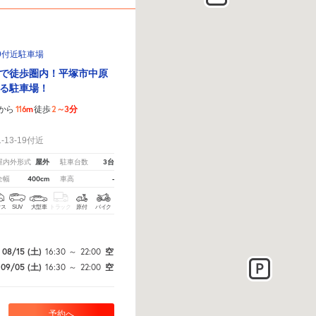
19付近駐車場
で徒歩圏内！平塚市中原
る駐車場！
116m
2～3分
から
徒歩
！
13-19付近
屋外
3台
屋内外形式
駐車台数
400cm
-
全幅
車高
クス
SUV
大型車
トラック
原付
バイク
08/15
(土)
16:30
～
22:00
空
09/05
(土)
16:30
～
22:00
空
予約へ