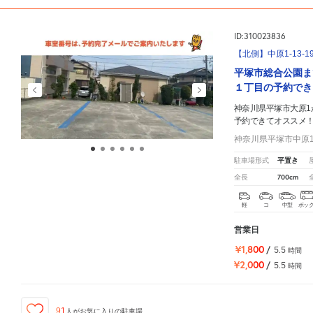
ID:310023836
【北側】中原1-13-
平塚市総合公園ま
１丁目の予約でき
神奈川県平塚市大原1
予約できてオススメ
神奈川県平塚市中原1-
平置き
駐車場形式
700cm
全長
軽
コ
中型
ボッ
営業日
¥1,800
/
5.5
時間
¥2,000
/
5.5
時間
91
人が
お気に入りの駐車場