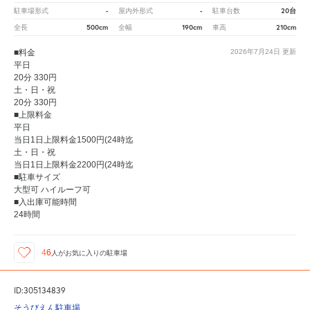
-
-
20台
駐車場形式
屋内外形式
駐車台数
500cm
190cm
210cm
全長
全幅
車高
■料金
2026年7月24日
更新
平日
20分 330円
土・日・祝
20分 330円
■上限料金
平日
当日1日上限料金1500円(24時迄
土・日・祝
当日1日上限料金2200円(24時迄
■駐車サイズ
大型可 ハイルーフ可
■入出庫可能時間
24時間
46
人が
お気に入りの駐車場
ID:305134839
そうびえん駐車場