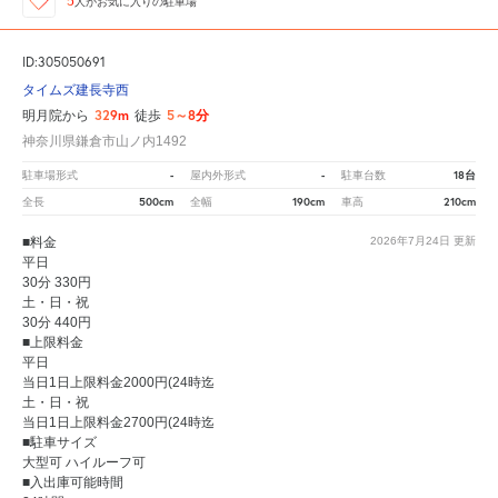
5
人が
お気に入りの駐車場
ID:305050691
タイムズ建長寺西
329m
5～8分
明月院から
徒歩
神奈川県鎌倉市山ノ内1492
-
-
18台
駐車場形式
屋内外形式
駐車台数
500cm
190cm
210cm
全長
全幅
車高
■料金
2026年7月24日
更新
平日
30分 330円
土・日・祝
30分 440円
■上限料金
平日
当日1日上限料金2000円(24時迄
土・日・祝
当日1日上限料金2700円(24時迄
■駐車サイズ
大型可 ハイルーフ可
■入出庫可能時間