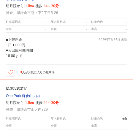
1.1km
14～20分
明月院から
徒歩
神奈川県鎌倉市雪ノ下2丁目5-26
-
-
-
駐車場形式
屋内外形式
駐車台数
-
-
-
全長
全幅
車高
■上限料金
2026年7月24日
更新
1日 1,000円
■入出庫可能時間
18:00まで
19
人が
お気に入りの駐車場
ID:305202117
One Park 鎌倉山ノ内
1.1km
14～20分
明月院から
徒歩
神奈川県鎌倉市山ノ内729
-
-
6台
駐車場形式
屋内外形式
駐車台数
-
-
-
全長
全幅
車高