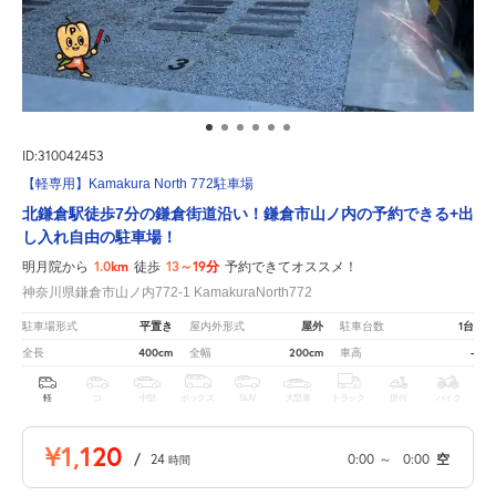
ID:310042453
【軽専用】Kamakura North 772駐車場
北鎌倉駅徒歩7分の鎌倉街道沿い！鎌倉市山ノ内の予約できる+出
し入れ自由の駐車場！
1.0km
13～19分
明月院から
徒歩
予約できてオススメ！
神奈川県鎌倉市山ノ内772-1 KamakuraNorth772
平置き
屋外
1台
駐車場形式
屋内外形式
駐車台数
400cm
200cm
-
全長
全幅
車高
軽
コ
中型
ボックス
SUV
大型車
トラック
原付
バイク
¥1,120
/
24
0:00
～
0:00
空
時間