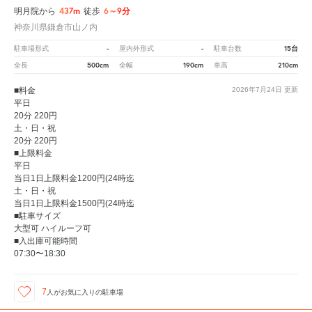
437m
6～9分
明月院から
徒歩
神奈川県鎌倉市山ノ内
-
-
15台
駐車場形式
屋内外形式
駐車台数
500cm
190cm
210cm
全長
全幅
車高
■料金
2026年7月24日
更新
平日
20分 220円
土・日・祝
20分 220円
■上限料金
平日
当日1日上限料金1200円(24時迄
土・日・祝
当日1日上限料金1500円(24時迄
■駐車サイズ
大型可 ハイルーフ可
■入出庫可能時間
07:30〜18:30
7
人が
お気に入りの駐車場