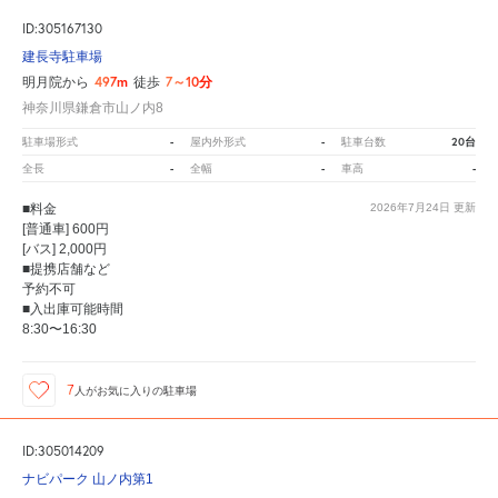
ID:305167130
建長寺駐車場
497m
7～10分
明月院から
徒歩
神奈川県鎌倉市山ノ内8
-
-
20台
駐車場形式
屋内外形式
駐車台数
-
-
-
全長
全幅
車高
■料金
2026年7月24日
更新
[普通車] 600円
[バス] 2,000円
■提携店舗など
予約不可
■入出庫可能時間
8:30〜16:30
7
人が
お気に入りの駐車場
ID:305014209
ナビパーク 山ノ内第1