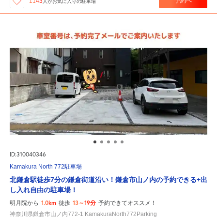
予約へ
1143
人が
お気に入りの駐車場
ID:310040346
Kamakura North 772駐車場
北鎌倉駅徒歩7分の鎌倉街道沿い！鎌倉市山ノ内の予約できる+出
し入れ自由の駐車場！
1.0km
13～19分
明月院から
徒歩
予約できてオススメ！
神奈川県鎌倉市山ノ内772-1 KamakuraNorth772Parking