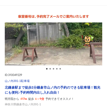
ID:310049229
山ノ内391-1駐車場
北鎌倉駅まで徒歩2分鎌倉市山ノ内の予約のできる駐車場！観光
にも便利♪予約時間内出し入れ自由！
417m
6～9分
明月院から
徒歩
予約できてオススメ！
神奈川県鎌倉市山ノ内391-1