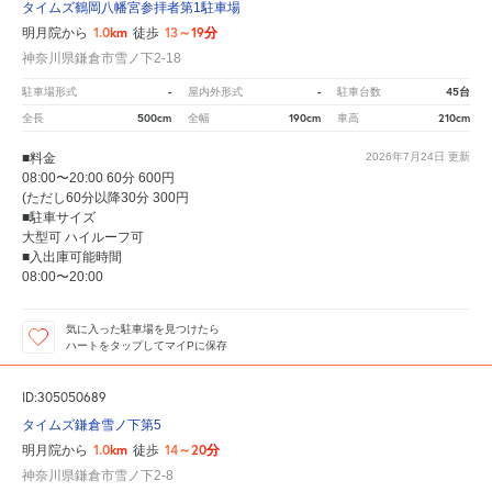
タイムズ鶴岡八幡宮参拝者第1駐車場
1.0km
13～19分
明月院から
徒歩
神奈川県鎌倉市雪ノ下2-18
-
-
45台
駐車場形式
屋内外形式
駐車台数
500cm
190cm
210cm
全長
全幅
車高
■料金
2026年7月24日
更新
08:00〜20:00 60分 600円
(ただし60分以降30分 300円
■駐車サイズ
大型可 ハイルーフ可
■入出庫可能時間
08:00〜20:00
気に入った駐車場を見つけたら
ハートをタップしてマイPに保存
ID:305050689
タイムズ鎌倉雪ノ下第5
1.0km
14～20分
明月院から
徒歩
神奈川県鎌倉市雪ノ下2-8