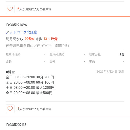
6
人が
お気に入りの駐車場
ID:305191496
アットパーク北鎌倉
995m
13～19分
明月院から
徒歩
神奈川県鎌倉市山ノ内字宮下小路807番7
-
-
3台
駐車場形式
屋内外形式
駐車台数
-
-
-
全長
全幅
車高
■料金
2026年7月24日
更新
全日 08:00〜20:00 30分 200円
全日 20:00〜08:00 60分 100円
全日 08:00〜20:00 最大1200円
全日 20:00〜08:00 最大500円
1
人が
お気に入りの駐車場
ID:305202118