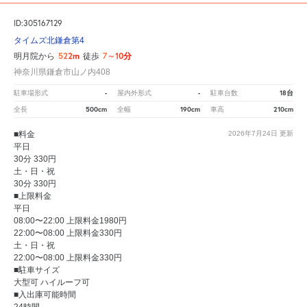
ID:305167129
タイムズ北鎌倉第4
522m
7～10分
明月院から
徒歩
神奈川県鎌倉市山ノ内408
-
-
18台
駐車場形式
屋内外形式
駐車台数
500cm
190cm
210cm
全長
全幅
車高
■料金
2026年7月24日
更新
平日
30分 330円
土・日・祝
30分 330円
■上限料金
平日
08:00〜22:00 上限料金1980円
22:00〜08:00 上限料金330円
土・日・祝
22:00〜08:00 上限料金330円
■駐車サイズ
大型可 ハイルーフ可
■入出庫可能時間
24時間