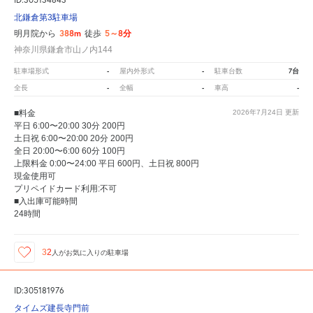
北鎌倉第3駐車場
388m
5～8分
明月院から
徒歩
神奈川県鎌倉市山ノ内144
-
-
7台
駐車場形式
屋内外形式
駐車台数
-
-
-
全長
全幅
車高
■料金
2026年7月24日
更新
平日 6:00〜20:00 30分 200円
土日祝 6:00〜20:00 20分 200円
全日 20:00〜6:00 60分 100円
上限料金 0:00〜24:00 平日 600円、土日祝 800円
現金使用可
プリペイドカード利用:不可
■入出庫可能時間
24時間
32
人が
お気に入りの駐車場
ID:305181976
タイムズ建長寺門前