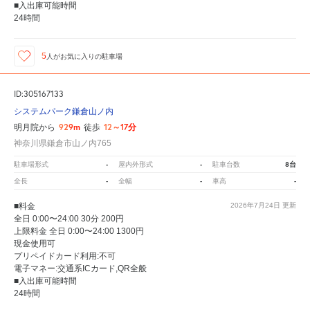
■入出庫可能時間
24時間
5
人が
お気に入りの駐車場
ID:305167133
システムパーク鎌倉山ノ内
929m
12～17分
明月院から
徒歩
神奈川県鎌倉市山ノ内765
-
-
8台
駐車場形式
屋内外形式
駐車台数
-
-
-
全長
全幅
車高
■料金
2026年7月24日
更新
全日 0:00〜24:00 30分 200円
上限料金 全日 0:00〜24:00 1300円
現金使用可
プリペイドカード利用:不可
電子マネー:交通系ICカード,QR全般
■入出庫可能時間
24時間