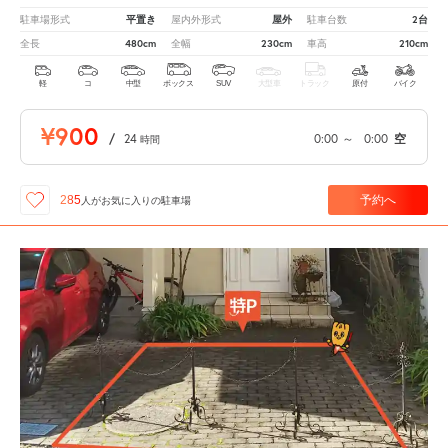
平置き
屋外
2台
駐車場形式
屋内外形式
駐車台数
480cm
230cm
210cm
全長
全幅
車高
軽
コ
中型
ボックス
SUV
大型車
トラック
原付
バイク
¥900
/
24
0:00
～
0:00
空
時間
予約へ
285
人が
お気に入りの駐車場