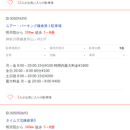
22
人が
お気に入りの駐車場
ID:305014210
ユアー・パーキング鎌倉第１駐車場
359m
5～8分
明月院から
徒歩
神奈川県鎌倉市山ノ内137
-
-
5台
駐車場形式
屋内外形式
駐車台数
-
-
-
全長
全幅
車高
月～金 8:00～20:00 15分¥100 時間内最大料金¥1800
全日 20:00～8:00 60分¥100
土日祝 8:00～20:00 15分¥200
最大料金 月～金 20:00～8:00 ¥400
2
人が
お気に入りの駐車場
ID:305050692
タイムズ北鎌倉第3
380m
5～8分
明月院から
徒歩