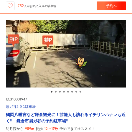
予約へ
752
人が
お気に入りの駐車場
ID:310001947
扇ガ谷2-9-1駐車場
鶴岡八幡宮など鎌倉観光に！芸能人も訪れるイチリンハナレも近
く‼ 鎌倉市扇ガ谷の予約駐車場‼
959m
12～17分
明月院から
徒歩
予約できてオススメ！