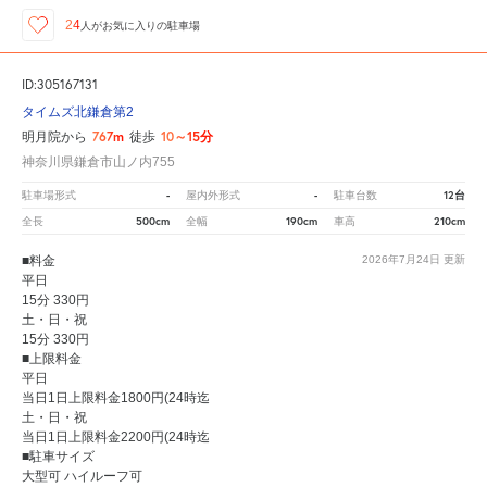
24
人が
お気に入りの駐車場
ID:305167131
タイムズ北鎌倉第2
767m
10～15分
明月院から
徒歩
神奈川県鎌倉市山ノ内755
-
-
12台
駐車場形式
屋内外形式
駐車台数
500cm
190cm
210cm
全長
全幅
車高
■料金
2026年7月24日
更新
平日
15分 330円
土・日・祝
15分 330円
■上限料金
平日
当日1日上限料金1800円(24時迄
土・日・祝
当日1日上限料金2200円(24時迄
■駐車サイズ
大型可 ハイルーフ可