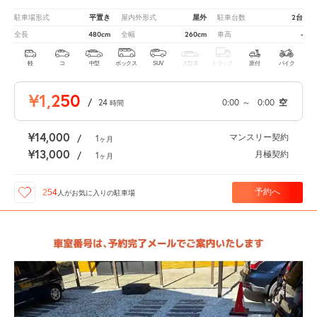
平置き
屋外
2台
駐車場形式
屋内外形式
駐車台数
480cm
260cm
-
全長
全幅
車高
軽
コ
中型
ボックス
SUV
大型車
トラック
原付
バイク
¥1,250
/
24
0:00
～
0:00
空
時間
¥14,000
マンスリー契約
/
1
ヶ月
¥13,000
月極契約
/
1
ヶ月
予約へ
254
人が
お気に入りの駐車場