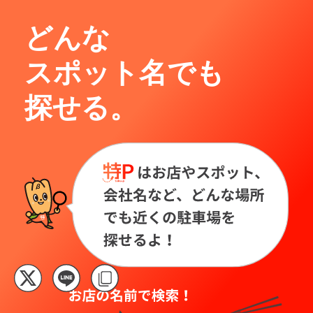
どんな
スポット名でも
探せる。