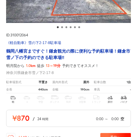
ID:310012064
《軽自動車》雪の下2-17-8駐車場
鶴岡八幡宮まですぐ！鎌倉観光の際に便利な予約駐車場！鎌倉市
雪ノ下の予約のできる駐車場‼
1.0km
13～19分
明月院から
徒歩
予約できてオススメ！
神奈川県鎌倉市雪ノ下2-17-8
平置き
屋外
1台
駐車場形式
屋内外形式
駐車台数
440cm
190cm
-
全長
全幅
車高
軽
コ
中型
ボックス
SUV
大型車
トラック
原付
バイク
¥870
/
24
0:00
～
0:00
空
時間