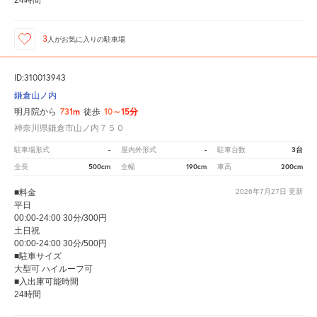
3
人が
お気に入りの駐車場
ID:310013943
鎌倉山ノ内
731m
10～15分
明月院から
徒歩
神奈川県鎌倉市山ノ内７５０
-
-
3台
駐車場形式
屋内外形式
駐車台数
500cm
190cm
200cm
全長
全幅
車高
■料金
2026年7月27日
更新
平日
00:00-24:00 30分/300円
土日祝
00:00-24:00 30分/500円
■駐車サイズ
大型可 ハイルーフ可
■入出庫可能時間
24時間