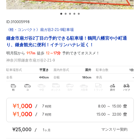
ID:310005998
《軽・コンパクト》扇ガ谷2-21-9駐車場
鎌倉市扇ガ谷2丁目の予約できる駐車場！鶴岡八幡宮や小町通
り、鎌倉観光に便利！イチリンハナレ近く！
917m
12～17分
明月院から
徒歩
予約できてオススメ！
神奈川県鎌倉市扇ガ谷2-21-9
平置き
屋外
1台
駐車場形式
屋内外形式
駐車台数
440cm
180cm
-
全長
全幅
車高
軽
コ
中型
ボックス
SUV
大型車
トラック
原付
バイク
¥1,000
/
7
8:00
～
15:00
空
時間
¥1,000
/
7
15:00
～
22:00
空
時間
¥25,000
マンスリー契約
/
1
ヶ月