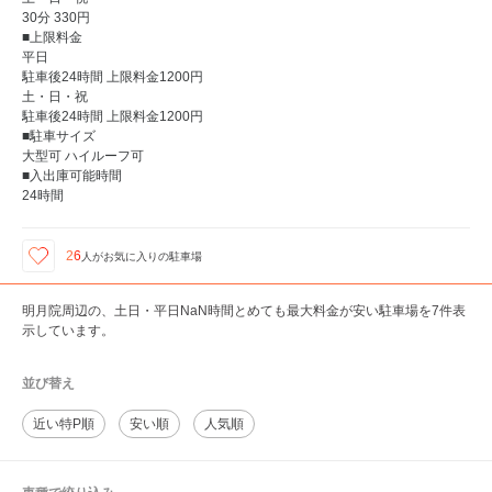
30分 330円
■上限料金
平日
駐車後24時間 上限料金1200円
土・日・祝
駐車後24時間 上限料金1200円
■駐車サイズ
大型可 ハイルーフ可
■入出庫可能時間
24時間
26
人が
お気に入りの駐車場
明月院周辺の、土日・平日NaN時間とめても最大料金が安い駐車場を7件表
示しています。
並び替え
近い特P順
安い順
人気順