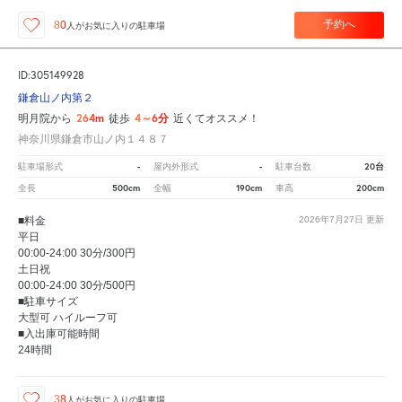
予約へ
80
人が
お気に入りの駐車場
ID:305149928
鎌倉山ノ内第２
264m
4～6分
明月院から
徒歩
近くてオススメ！
神奈川県鎌倉市山ノ内１４８７
-
-
20台
駐車場形式
屋内外形式
駐車台数
500cm
190cm
200cm
全長
全幅
車高
■料金
2026年7月27日
更新
平日
00:00-24:00 30分/300円
土日祝
00:00-24:00 30分/500円
■駐車サイズ
大型可 ハイルーフ可
■入出庫可能時間
24時間
38
人が
お気に入りの駐車場