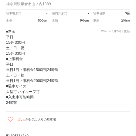
神奈川県鎌倉市山ノ内1389
-
-
3台
駐車場形式
屋内外形式
駐車台数
500cm
190cm
210cm
全長
全幅
車高
■料金
2026年7月24日
更新
平日
15分 330円
土・日・祝
15分 330円
■上限料金
平日
当日1日上限料金1500円(24時迄
土・日・祝
当日1日上限料金2000円(24時迄
■駐車サイズ
大型可 ハイルーフ可
■入出庫可能時間
24時間
25
人が
お気に入りの駐車場
ID:305134843