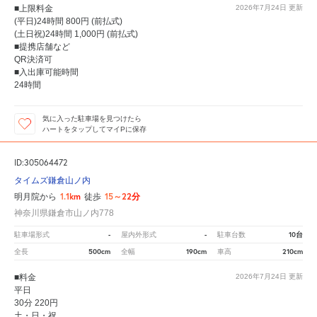
■上限料金
2026年7月24日
更新
(平日)24時間 800円 (前払式)
(土日祝)24時間 1,000円 (前払式)
■提携店舗など
QR決済可
■入出庫可能時間
24時間
気に入った駐車場を見つけたら
ハートをタップしてマイPに保存
ID:305064472
タイムズ鎌倉山ノ内
1.1km
15～22分
明月院から
徒歩
神奈川県鎌倉市山ノ内778
-
-
10台
駐車場形式
屋内外形式
駐車台数
500cm
190cm
210cm
全長
全幅
車高
■料金
2026年7月24日
更新
平日
30分 220円
土・日・祝