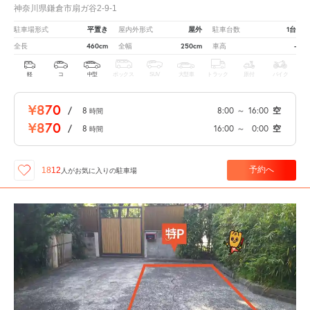
神奈川県鎌倉市扇ガ谷2-9-1
平置き
屋外
1台
駐車場形式
屋内外形式
駐車台数
460cm
250cm
-
全長
全幅
車高
軽
コ
中型
ボックス
SUV
大型車
トラック
原付
バイク
¥870
/
8
8:00
～
16:00
空
時間
¥870
/
8
16:00
～
0:00
空
時間
予約へ
1812
人が
お気に入りの駐車場