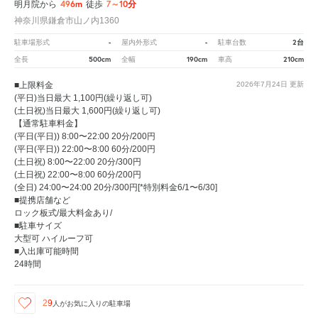
496m
7～10分
明月院から
徒歩
神奈川県鎌倉市山ノ内1360
-
-
2台
駐車場形式
屋内外形式
駐車台数
500cm
190cm
210cm
全長
全幅
車高
■上限料金
2026年7月24日
更新
(平日)当日最大 1,100円(繰り返し可)
(土日祝)当日最大 1,600円(繰り返し可)
【通常駐車料金】
(平日(平日)) 8:00〜22:00 20分/200円
(平日(平日)) 22:00〜8:00 60分/200円
(土日祝) 8:00〜22:00 20分/300円
(土日祝) 22:00〜8:00 60分/200円
(全日) 24:00〜24:00 20分/300円[*特別料金6/1〜6/30]
■提携店舗など
ロック板式/最大料金あり/
■駐車サイズ
大型可 ハイルーフ可
■入出庫可能時間
24時間
29
人が
お気に入りの駐車場