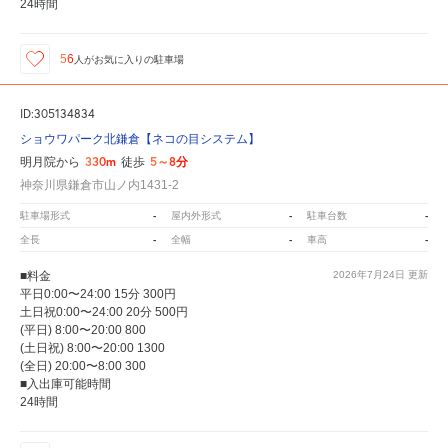
24時間
56
人が
お気に入りの駐車場
ID:305134834
ショウワパーク北鎌倉【ネコの目システム】
330m
5～8分
明月院から
徒歩
神奈川県鎌倉市山ノ内1431-2
-
-
-
駐車場形式
屋内外形式
駐車台数
-
-
-
全長
全幅
車高
■料金
2026年7月24日
更新
平日0:00〜24:00 15分 300円
土日祝0:00〜24:00 20分 500円
(平日) 8:00〜20:00 800
(土日祝) 8:00〜20:00 1300
(全日) 20:00〜8:00 300
■入出庫可能時間
24時間