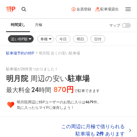
会員登録
駐車場貸出
時間貸し
月極
マップ
近い特P順
車種
今日
明日
日付
駐車場予約の特P
明月院 近くの安い駐車場
駐車場が26件見つかりました！
明月院
周辺の安い
駐車場
870円
24
時間
最大料金
で駐車できます
4679
明月院周辺に特Pユーザーのお気に入りは
件。
気に入ったらマイPに保存しよう！
この周辺に月極で借りられる
駐車場も
2件
あります