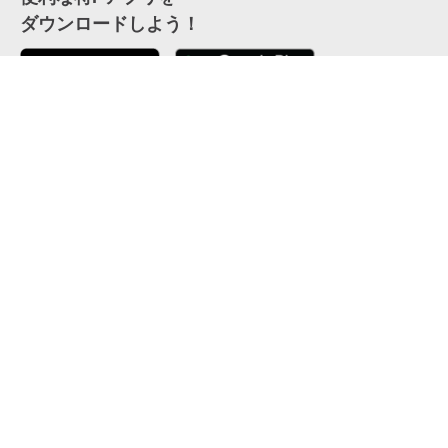
ダウンロードしよう！
ここから「インストール」して、便利な特Pアプリを
公式 X
GETしよう
公式 Facebook
特P
会員・利用規約
特定商取引法について
プライバシーポリシー