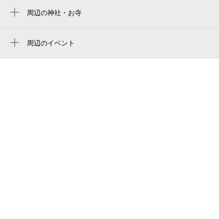
鎌倉五山
周辺の神社・お寺
長寿寺
amazake stand北鎌倉店
長壽寺
周辺のイベント
kome to coffee
葉祥明が描く水中の景色 underwater
第六天社
亀ケ谷坂切通
scenery
ギャラリー北鎌倉
鶴岡八幡宮例大祭 流鏑馬神事
鎌倉学園中学校・高等学校 東棟
tsukigoya 北鎌倉
明月院
鎌倉学園中学校・高等学校
meigetsu-in
浄智寺 山門