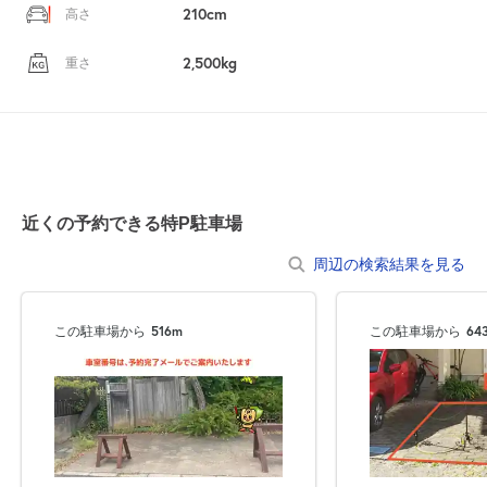
210cm
高さ
2,500kg
重さ
近くの予約できる特P駐車場
周辺の検索結果を見る
この駐車場から
516m
この駐車場から
64