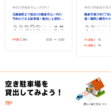
神奈川県鎌倉市山ノ内391-1
神奈川県鎌倉市扇ガ谷2
北鎌倉駅まで徒歩2分鎌倉市山ノ内の
鎌倉市扇ガ谷2丁目
予約のできる駐車場！観光にも便利♪予
場！鶴岡八幡宮や小
約時間内出し入れ自由！
に便利！イチリンハ
軽
コ
中型
ボックス
SUV
大型車
トラック
原付
バイク
軽
コ
中型
ボックス
SU
¥900
/
24h
0:00
〜
0:00
¥1,000
/
7h
¥1,000
/
7h