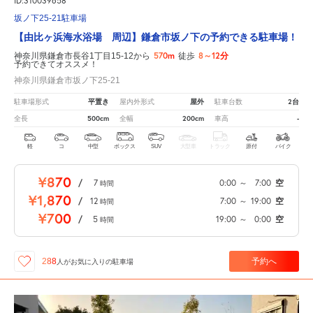
ID:310039658
坂ノ下25-21駐車場
【由比ヶ浜海水浴場 周辺】鎌倉市坂ノ下の予約できる駐車場！
570m
8～12分
神奈川県鎌倉市長谷1丁目15-12から
徒歩
予約できてオススメ！
神奈川県鎌倉市坂ノ下25-21
平置き
屋外
2台
駐車場形式
屋内外形式
駐車台数
500cm
200cm
-
全長
全幅
車高
軽
コ
中型
ボックス
SUV
大型車
トラック
原付
バイク
¥870
/
7
0:00
～
7:00
空
時間
¥1,870
/
12
7:00
～
19:00
空
時間
¥700
/
5
19:00
～
0:00
空
時間
予約へ
288
人が
お気に入りの駐車場