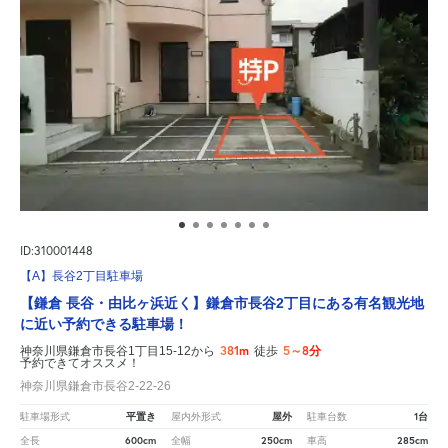
ID:310001448
【A】長谷2丁目駐車場
【鎌倉 長谷・由比ヶ浜近く】鎌倉市長谷2丁目にある有名観光地
に近い予約できる駐車場！
381m
5～8分
神奈川県鎌倉市長谷1丁目15-12から
徒歩
予約できてオススメ！
神奈川県鎌倉市長谷2-22-26
平置き
屋外
1台
駐車場形式
屋内外形式
駐車台数
600cm
250cm
285cm
全長
全幅
車高