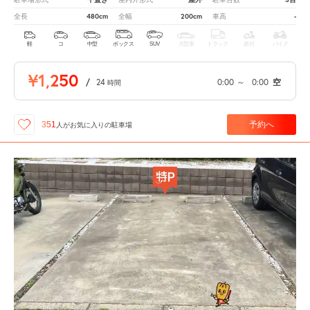
480cm
200cm
-
全長
全幅
車高
軽
コ
中型
ボックス
SUV
大型車
トラック
原付
バイク
¥1,250
/
24
0:00
～
0:00
空
時間
予約へ
351
人が
お気に入りの駐車場