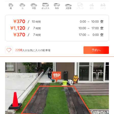
軽
コ
中型
ボックス
SUV
大型車
トラック
原付
バイク
¥370
/
10
0:00
～
10:00
空
時間
¥1,120
/
7
10:00
～
17:00
空
時間
¥370
/
7
17:00
～
0:00
空
時間
予約へ
2208
人が
お気に入りの駐車場