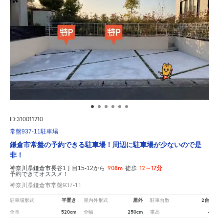
ID:310011210
常盤937-11駐車場
鎌倉市常盤の予約できる駐車場！周辺に駐車場が少ないので是
非！
908m
12～17分
神奈川県鎌倉市長谷1丁目15-12から
徒歩
予約できてオススメ！
神奈川県鎌倉市常盤937-11
平置き
屋外
2台
駐車場形式
屋内外形式
駐車台数
520cm
250cm
-
全長
全幅
車高