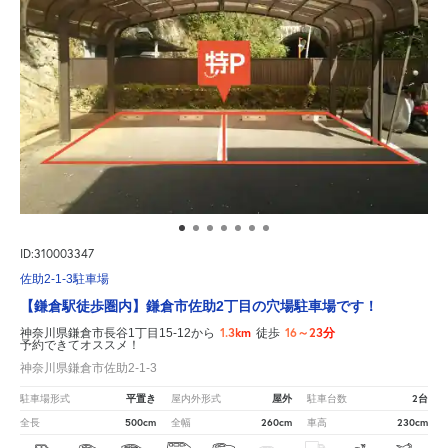
ID:310003347
佐助2-1-3駐車場
【鎌倉駅徒歩圏内】鎌倉市佐助2丁目の穴場駐車場です！
1.3km
16～23分
神奈川県鎌倉市長谷1丁目15-12から
徒歩
予約できてオススメ！
神奈川県鎌倉市佐助2-1-3
平置き
屋外
2台
駐車場形式
屋内外形式
駐車台数
500cm
260cm
230cm
全長
全幅
車高