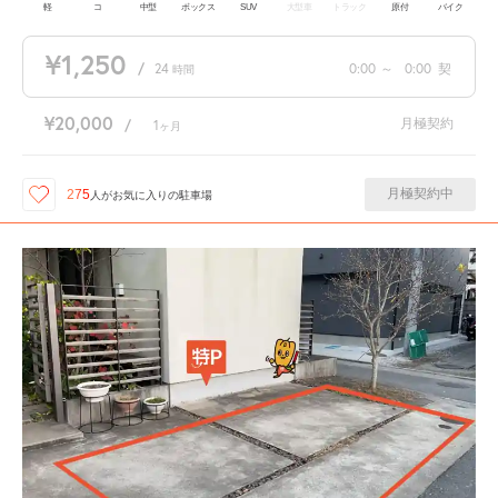
軽
コ
中型
ボックス
SUV
大型車
トラック
原付
バイク
¥1,250
/
24
0:00
～
0:00
契
時間
¥20,000
月極契約
/
1
ヶ月
月極契約中
275
人が
お気に入りの駐車場