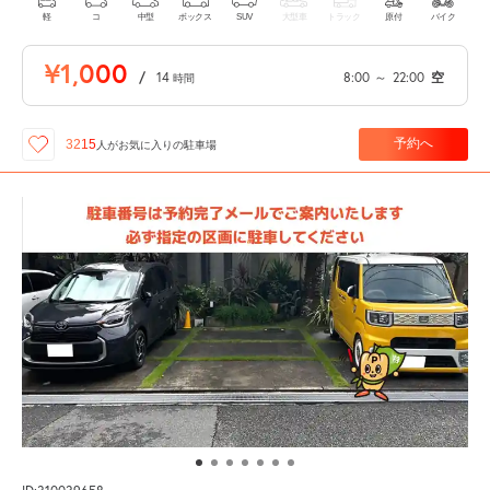
軽
コ
中型
ボックス
SUV
大型車
トラック
原付
バイク
¥1,000
/
14
8:00
～
22:00
空
時間
予約へ
3215
人が
お気に入りの駐車場