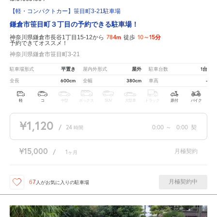
【軽・コンパクトカー】笹目町3-21駐車場
鎌倉市笹目町３丁目の予約できる駐車場！
784m
10～15分
神奈川県鎌倉市長谷1丁目15-12から
徒歩
予約できてオススメ！
神奈川県鎌倉市笹目町3-21
平置き
屋外
1台
駐車場形式
屋内外形式
駐車台数
600cm
380cm
-
全長
全幅
車高
軽
コ
中型
ボックス
SUV
大型車
トラック
原付
バイク
¥1,120
/
24
0:00
～
0:00
契
時間
¥15,000
月極契約
/
1
ヶ月
月極契約中
67
人が
お気に入りの駐車場