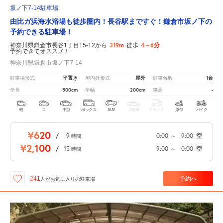
坂ノ下7-14駐車場
由比ガ浜海水浴場も徒歩圏内！長谷駅まですぐ！鎌倉市坂ノ下の
予約できる駐車場！
319m
4～6分
神奈川県鎌倉市長谷1丁目15-12から
徒歩
予約できてオススメ！
神奈川県鎌倉市坂ノ下7-14
平置き
屋外
1台
駐車場形式
屋内外形式
駐車台数
500cm
200cm
-
全長
全幅
車高
軽
コ
中型
ボックス
SUV
大型車
トラック
原付
バイク
¥620
/
9
0:00
～
9:00
空
時間
¥2,100
/
15
9:00
～
0:00
空
時間
予約へ
241
人が
お気に入りの駐車場