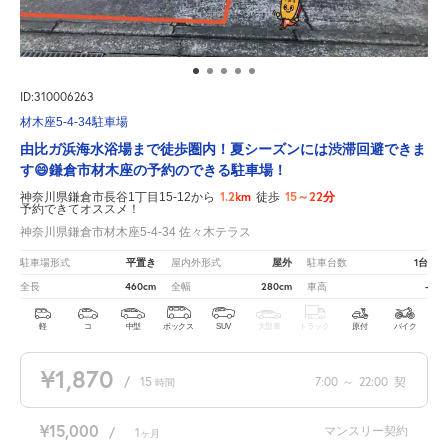
ID:310006263
材木座5-4-34駐車場
由比ガ浜海水浴場まで徒歩圏内！夏シーズンには渋滞回避できま
す😄鎌倉市材木座の予約のできる駐車場！
1.2km
15～22分
神奈川県鎌倉市長谷1丁目15-12から
徒歩
予約できてオススメ！
神奈川県鎌倉市材木座5-4-34 佐々木テラス
平置き
屋外
1台
駐車場形式
屋内外形式
駐車台数
460cm
280cm
-
全長
全幅
車高
軽
コ
中型
ボックス
SUV
大型車
トラック
原付
バイク
¥1,870
/
15
7:00
～
22:00
契
時間
¥15,000
マンスリー契約
/
1
ヶ月