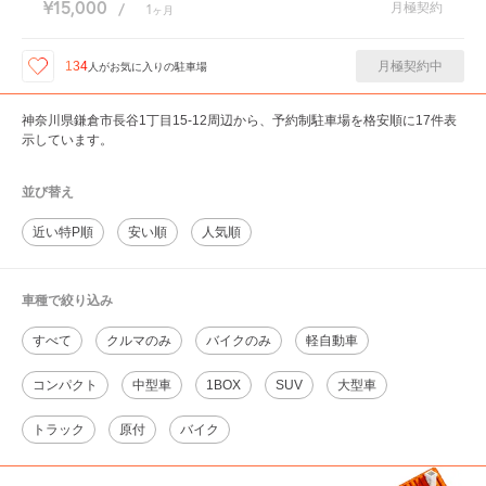
¥15,000
月極契約
/
1
ヶ月
月極契約中
134
人が
お気に入りの駐車場
神奈川県鎌倉市長谷1丁目15-12周辺から、予約制駐車場を格安順に17件表
示しています。
並び替え
近い特P順
安い順
人気順
車種で絞り込み
すべて
クルマのみ
バイクのみ
軽自動車
コンパクト
中型車
1BOX
SUV
大型車
トラック
原付
バイク