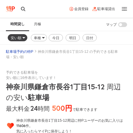
会員登録
駐車場貸出
時間貸し
月極
マップ
安い順
車種
今日
明日
日付
駐車場予約の特P
神奈川県鎌倉市長谷1丁目15-12 の予約できる駐車
場・安い順
予約できる駐車場を
安い順に16件表示しています！
神奈川県鎌倉市長谷1丁目15-12
周辺
の安い
駐車場
500円
24
時間
最大料金
で駐車できます
神奈川県鎌倉市長谷1丁目15-12周辺に特Pユーザーのお気に入りは
11606
件。
気に入ったらマイPに保存しよう！