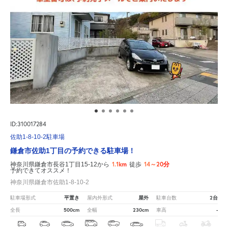
ID:310017284
佐助1-8-10-2駐車場
鎌倉市佐助1丁目の予約できる駐車場！
1.1km
14～20分
神奈川県鎌倉市長谷1丁目15-12から
徒歩
予約できてオススメ！
神奈川県鎌倉市佐助1-8-10-2
平置き
屋外
2台
駐車場形式
屋内外形式
駐車台数
500cm
230cm
-
全長
全幅
車高