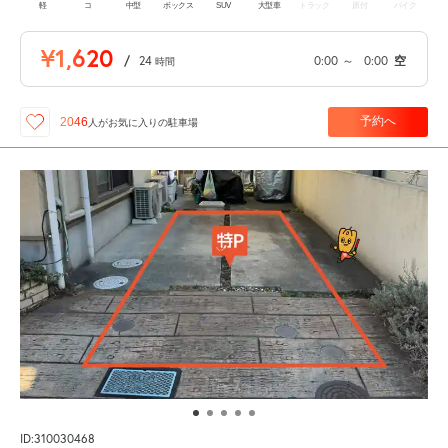
軽
コ
中型
ボックス
SUV
大型車
トラック
原付
バイク
¥1,620
/
24
0:00
～
0:00
空
時間
予約へ
2046
人が
お気に入りの駐車場
ID:310030468