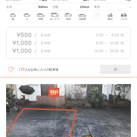
500cm
230cm
-
全長
全幅
車高
軽
コ
中型
ボックス
SUV
大型車
トラック
原付
バイク
¥500
/
8
0:00
～
8:00
休
時間
¥1,000
/
8
8:00
～
16:00
休
時間
¥1,000
/
8
16:00
～
24:00
休
時間
休
137
人が
お気に入りの駐車場