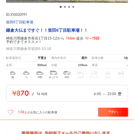
ID:310020191
笛田6丁目駐車場
鎌倉大仏まですぐ！！笛田6丁目駐車場！！
766m
10～15分
神奈川県鎌倉市長谷1丁目15-12から
徒歩
予約できてオススメ！
神奈川県鎌倉市笛田6-10-16
平置き
屋外
1台
駐車場形式
屋内外形式
駐車台数
500cm
235cm
-
全長
全幅
車高
軽
コ
中型
ボックス
SUV
大型車
トラック
原付
バイク
¥870
/
16
6:00
～
22:00
空
時間
予約へ
539
人が
お気に入りの駐車場