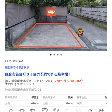
ID:310038961
笹目町3-21駐車場
鎌倉市笹目町３丁目の予約できる駐車場！
770m
10～15分
神奈川県鎌倉市長谷1丁目15-12から
徒歩
予約できてオススメ！
神奈川県鎌倉市笹目町3-21
平置き
屋外
1台
駐車場形式
屋内外形式
駐車台数
490cm
270cm
-
全長
全幅
車高