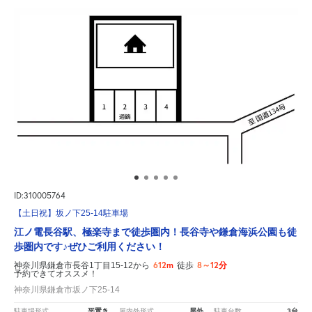
ID:310005764
【土日祝】坂ノ下25-14駐車場
江ノ電長谷駅、極楽寺まで徒歩圏内！長谷寺や鎌倉海浜公園も徒
歩圏内です♪ぜひご利用ください！
612m
8～12分
神奈川県鎌倉市長谷1丁目15-12から
徒歩
予約できてオススメ！
神奈川県鎌倉市坂ノ下25-14
平置き
屋外
3台
駐車場形式
屋内外形式
駐車台数