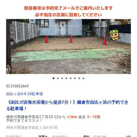
ID:310052469
由比ヶ浜4-8-26駐車場
《由比ガ浜海水浴場から徒歩7分！》鎌倉市由比ヶ浜の予約でき
る駐車場！
636m
8～12分
神奈川県鎌倉市長谷1丁目15-12から
徒歩
予約できてオススメ！
神奈川県鎌倉市由比ヶ浜4-8-26
平置き
屋外
3台
駐車場形式
屋内外形式
駐車台数