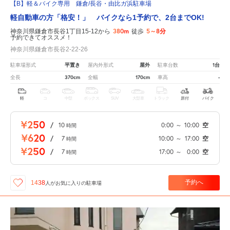
【B】軽＆バイク専用 鎌倉/長谷・由比ガ浜駐車場
軽自動車の方「格安！」 バイクなら1予約で、2台までOK!
380m
5～8分
神奈川県鎌倉市長谷1丁目15-12から
徒歩
予約できてオススメ！
神奈川県鎌倉市長谷2-22-26
平置き
屋外
1台
駐車場形式
屋内外形式
駐車台数
370cm
170cm
-
全長
全幅
車高
軽
コ
中型
ボックス
SUV
大型車
トラック
原付
バイク
¥250
/
10
0:00
～
10:00
空
時間
¥620
/
7
10:00
～
17:00
空
時間
¥250
/
7
17:00
～
0:00
空
時間
予約へ
1438
人が
お気に入りの駐車場