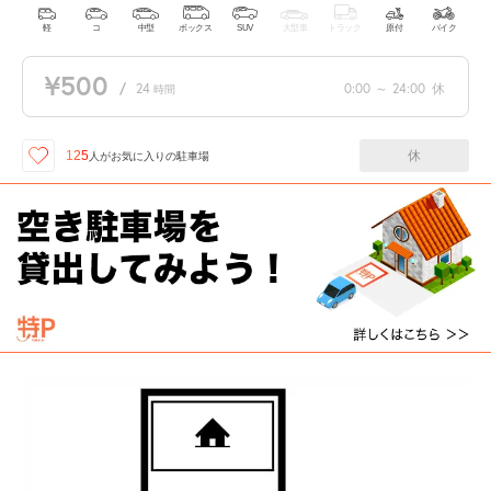
軽
コ
中型
ボックス
SUV
大型車
トラック
原付
バイク
¥500
/
24
0:00
～
24:00
休
時間
休
125
人が
お気に入りの駐車場