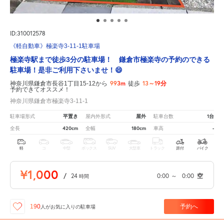
ID:310012578
《軽自動車》極楽寺3-11-1駐車場
極楽寺駅まで徒歩3分の駐車場！ 鎌倉市極楽寺の予約のできる
駐車場！是非ご利用下さいませ！😄
993m
13～19分
神奈川県鎌倉市長谷1丁目15-12から
徒歩
予約できてオススメ！
神奈川県鎌倉市極楽寺3-11-1
平置き
屋外
1台
駐車場形式
屋内外形式
駐車台数
420cm
180cm
-
全長
全幅
車高
軽
コ
中型
ボックス
SUV
大型車
トラック
原付
バイク
¥1,000
/
24
0:00
～
0:00
空
時間
予約へ
190
人が
お気に入りの駐車場