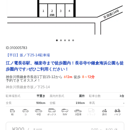
ID:310005783
【平日】坂ノ下25-14駐車場
江ノ電長谷駅、極楽寺まで徒歩圏内！長谷寺や鎌倉海浜公園も徒
歩圏内です♪ぜひご利用ください！
612m
8～12分
神奈川県鎌倉市長谷1丁目15-12から
徒歩
予約できてオススメ！
神奈川県鎌倉市坂ノ下25-14
平置き
屋外
3台
駐車場形式
屋内外形式
駐車台数
500cm
230cm
-
全長
全幅
車高
軽
コ
中型
ボックス
SUV
大型車
トラック
原付
バイク
¥300
/
8
0:00
～
8:00
休
時間