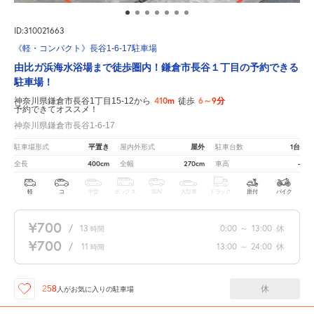
ID:310021663
《軽・コンパクト》長谷1-6-17駐車場
由比ガ浜海水浴場まで徒歩圏内！鎌倉市長谷１丁目の予約できる
駐車場！
410m
6～9分
神奈川県鎌倉市長谷1丁目15-12から
徒歩
予約できてオススメ！
神奈川県鎌倉市長谷1-6-17
平置き
屋外
1台
駐車場形式
屋内外形式
駐車台数
400cm
270cm
-
全長
全幅
車高
軽
コ
中型
ボックス
SUV
大型車
トラック
原付
バイク
¥700
/
13
0:00
～
13:00
休
時間
¥700
/
11
13:00
～
24:00
休
時間
休
258
人が
お気に入りの駐車場