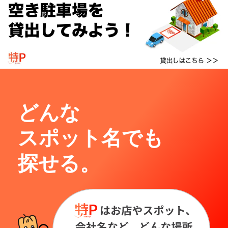
どんな
スポット名でも
探せる。