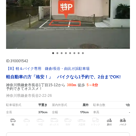
ID:310001542
【B】軽＆バイク専用 鎌倉/長谷・由比ガ浜駐車場
軽自動車の方「格安！」 バイクなら1予約で、2台までOK!
380m
5～8分
神奈川県鎌倉市長谷1丁目15-12から
徒歩
予約できてオススメ！
神奈川県鎌倉市長谷2-22-26
平置き
屋外
1台
駐車場形式
屋内外形式
駐車台数
370cm
170cm
-
全長
全幅
車高
軽
コ
中型
ボックス
SUV
大型車
トラック
原付
バイク