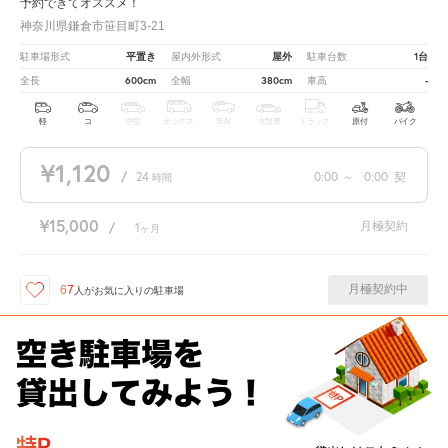
予約できてオススメ！
神奈川県鎌倉市笹目町3-21
平置き
屋外
1台
駐車場形式
屋内外形式
駐車台数
600cm
380cm
-
全長
全幅
車高
軽
コ
中型
ボックス
SUV
大型車
トラック
原付
バイク
¥1,120
/
24
0:00
～
0:00
契
時間
¥15,000
月極契約
/
1
ヶ月
月極契約中
67
人が
お気に入りの駐車場