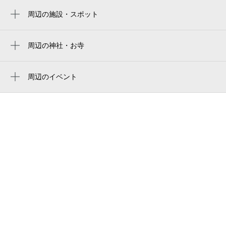
周辺の施設・スポット
和田塚駅
鎌倉長谷郵便局
鎌倉駅
uni coffee roastery 鎌倉長谷
周辺の神社・お寺
稲村ヶ崎駅
収玄寺
kaedena.
長谷寺・長谷観音
周辺のイベント
鎌倉土鍋ごはんkaedena.
周辺にイベントが見つかりませんでした。
甘縄神明神社
beau temps（ボータン）
甘縄神明社
アンティコロンディーノ
長谷寺（長谷観音）
KANNON COFFEE kamakura
長谷寺
casa.kamakura espresso.pub&bed
長谷観音前
体験工房はせ陶 （旧店名陶工房DAN）
poco a poco.
旅館対僊閣