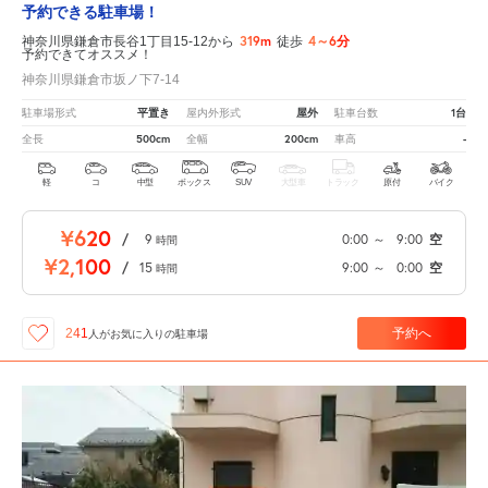
予約できる駐車場！
319m
4～6分
神奈川県鎌倉市長谷1丁目15-12から
徒歩
予約できてオススメ！
神奈川県鎌倉市坂ノ下7-14
平置き
屋外
1台
駐車場形式
屋内外形式
駐車台数
500cm
200cm
-
全長
全幅
車高
軽
コ
中型
ボックス
SUV
大型車
トラック
原付
バイク
¥620
/
9
0:00
～
9:00
空
時間
¥2,100
/
15
9:00
～
0:00
空
時間
予約へ
241
人が
お気に入りの駐車場