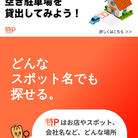
どんな
スポット名でも
探せる。