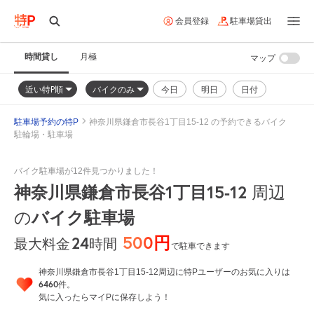
会員登録
駐車場貸出
時間貸し
月極
マップ
近い特P順
バイクのみ
今日
明日
日付
駐車場予約の特P
神奈川県鎌倉市長谷1丁目15-12 の予約できるバイク
駐輪場・駐車場
バイク駐車場が12件見つかりました！
神奈川県鎌倉市長谷1丁目15-12
周辺
バイク駐車場
の
500円
24
時間
最大料金
で駐車できます
神奈川県鎌倉市長谷1丁目15-12周辺に特Pユーザーのお気に入りは
6460
件。
気に入ったらマイPに保存しよう！