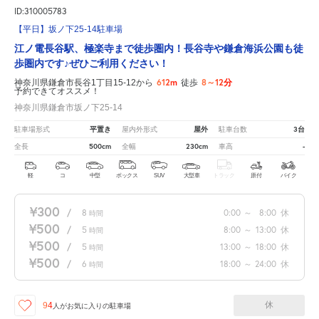
ID:310005783
【平日】坂ノ下25-14駐車場
江ノ電長谷駅、極楽寺まで徒歩圏内！長谷寺や鎌倉海浜公園も徒
歩圏内です♪ぜひご利用ください！
612m
8～12分
神奈川県鎌倉市長谷1丁目15-12から
徒歩
予約できてオススメ！
神奈川県鎌倉市坂ノ下25-14
平置き
屋外
3台
駐車場形式
屋内外形式
駐車台数
500cm
230cm
-
全長
全幅
車高
軽
コ
中型
ボックス
SUV
大型車
トラック
原付
バイク
¥300
/
8
0:00
～
8:00
休
時間
¥500
/
5
8:00
～
13:00
休
時間
¥500
/
5
13:00
～
18:00
休
時間
¥500
/
6
18:00
～
24:00
休
時間
休
94
人が
お気に入りの駐車場