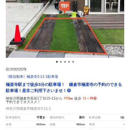
ID:310012578
《軽自動車》極楽寺3-11-1駐車場
極楽寺駅まで徒歩3分の駐車場！ 鎌倉市極楽寺の予約のできる
駐車場！是非ご利用下さいませ！😄
993m
13～19分
神奈川県鎌倉市長谷1丁目15-12から
徒歩
予約できてオススメ！
神奈川県鎌倉市極楽寺3-11-1
平置き
屋外
1台
駐車場形式
屋内外形式
駐車台数
420cm
180cm
-
全長
全幅
車高