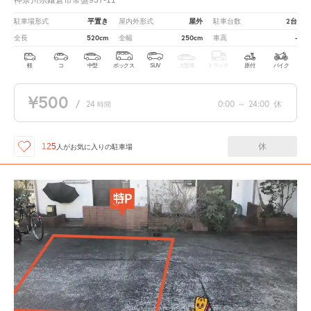
平置き
屋外
2台
駐車場形式
屋内外形式
駐車台数
520cm
250cm
-
全長
全幅
車高
軽
コ
中型
ボックス
SUV
大型車
トラック
原付
バイク
¥500
/
24
0:00
～
24:00
休
時間
休
125
人が
お気に入りの駐車場