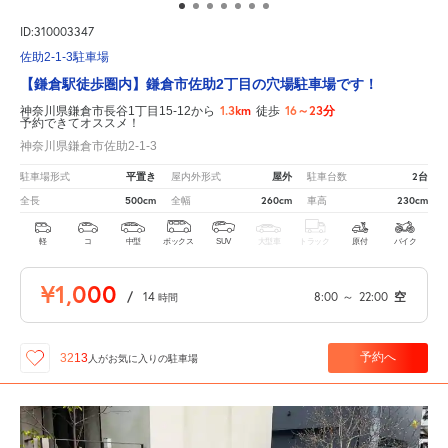
ID:310003347
佐助2-1-3駐車場
【鎌倉駅徒歩圏内】鎌倉市佐助2丁目の穴場駐車場です！
1.3km
16～23分
神奈川県鎌倉市長谷1丁目15-12から
徒歩
予約できてオススメ！
神奈川県鎌倉市佐助2-1-3
平置き
屋外
2台
駐車場形式
屋内外形式
駐車台数
500cm
260cm
230cm
全長
全幅
車高
軽
コ
中型
ボックス
SUV
大型車
トラック
原付
バイク
¥1,000
/
14
8:00
～
22:00
空
時間
予約へ
3213
人が
お気に入りの駐車場