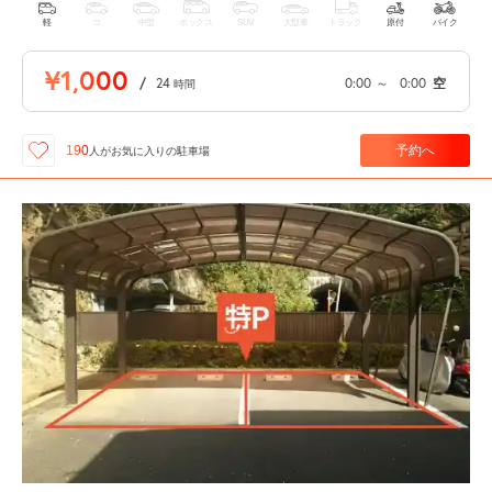
軽
コ
中型
ボックス
SUV
大型車
トラック
原付
バイク
¥1,000
/
24
0:00
～
0:00
空
時間
予約へ
190
人が
お気に入りの駐車場