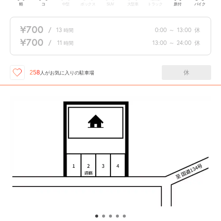
軽
コ
中型
ボックス
SUV
大型車
トラック
原付
バイク
¥700
/
13
0:00
～
13:00
休
時間
¥700
/
11
13:00
～
24:00
休
時間
休
258
人が
お気に入りの駐車場