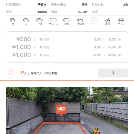
平置き
屋外
3台
駐車場形式
屋内外形式
駐車台数
500cm
230cm
-
全長
全幅
車高
軽
コ
中型
ボックス
SUV
大型車
トラック
原付
バイク
¥500
/
8
0:00
～
8:00
休
時間
¥1,000
/
8
8:00
～
16:00
休
時間
¥1,000
/
8
16:00
～
24:00
休
時間
休
137
人が
お気に入りの駐車場