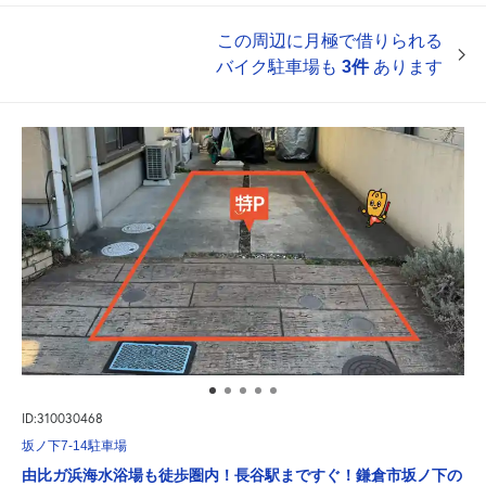
この周辺に月極で借りられる
バイク駐車場も
3件
あります
ID:310030468
坂ノ下7-14駐車場
由比ガ浜海水浴場も徒歩圏内！長谷駅まですぐ！鎌倉市坂ノ下の