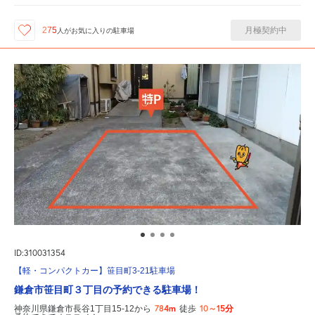
月極契約中
275
人が
お気に入りの駐車場
ID:310031354
【軽・コンパクトカー】笹目町3-21駐車場
鎌倉市笹目町３丁目の予約できる駐車場！
784m
10～15分
神奈川県鎌倉市長谷1丁目15-12から
徒歩