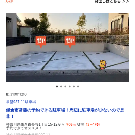
ID:310011210
常盤937-11駐車場
鎌倉市常盤の予約できる駐車場！周辺に駐車場が少ないので是
非！
908m
12～17分
神奈川県鎌倉市長谷1丁目15-12から
徒歩
予約できてオススメ！
神奈川県鎌倉市常盤937-11