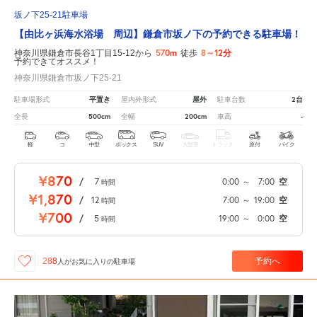
坂ノ下25-21駐車場
【由比ヶ浜海水浴場 周辺】鎌倉市坂ノ下の予約できる駐車場！
570m
8～12分
神奈川県鎌倉市長谷1丁目15-12から
徒歩
予約できてオススメ！
神奈川県鎌倉市坂ノ下25-21
平置き
屋外
2台
駐車場形式
屋内外形式
駐車台数
500cm
200cm
-
全長
全幅
車高
軽
コ
中型
ボックス
SUV
大型車
トラック
原付
バイク
¥870
/
7
0:00
～
7:00
空
時間
¥1,870
/
12
7:00
～
19:00
空
時間
¥700
/
5
19:00
～
0:00
空
時間
予約へ
288
人が
お気に入りの駐車場