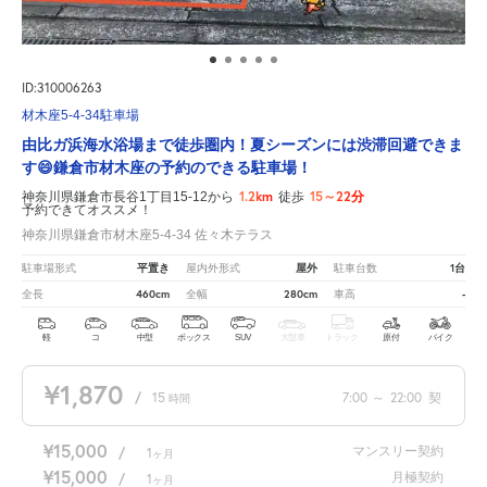
ID:310006263
材木座5-4-34駐車場
由比ガ浜海水浴場まで徒歩圏内！夏シーズンには渋滞回避できま
す😄鎌倉市材木座の予約のできる駐車場！
1.2km
15～22分
神奈川県鎌倉市長谷1丁目15-12から
徒歩
予約できてオススメ！
神奈川県鎌倉市材木座5-4-34 佐々木テラス
平置き
屋外
1台
駐車場形式
屋内外形式
駐車台数
460cm
280cm
-
全長
全幅
車高
軽
コ
中型
ボックス
SUV
大型車
トラック
原付
バイク
¥1,870
/
15
7:00
～
22:00
契
時間
¥15,000
マンスリー契約
/
1
ヶ月
¥15,000
月極契約
/
1
ヶ月