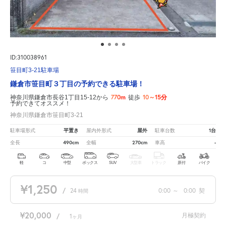
ID:310038961
笹目町3-21駐車場
鎌倉市笹目町３丁目の予約できる駐車場！
770m
10～15分
神奈川県鎌倉市長谷1丁目15-12から
徒歩
予約できてオススメ！
神奈川県鎌倉市笹目町3-21
平置き
屋外
1台
駐車場形式
屋内外形式
駐車台数
490cm
270cm
-
全長
全幅
車高
軽
コ
中型
ボックス
SUV
大型車
トラック
原付
バイク
¥1,250
/
24
0:00
～
0:00
契
時間
¥20,000
月極契約
/
1
ヶ月