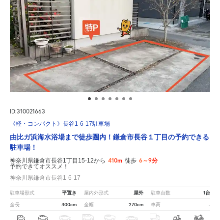
ID:310021663
《軽・コンパクト》長谷1-6-17駐車場
由比ガ浜海水浴場まで徒歩圏内！鎌倉市長谷１丁目の予約できる
駐車場！
410m
6～9分
神奈川県鎌倉市長谷1丁目15-12から
徒歩
予約できてオススメ！
神奈川県鎌倉市長谷1-6-17
平置き
屋外
1台
駐車場形式
屋内外形式
駐車台数
400cm
270cm
-
全長
全幅
車高