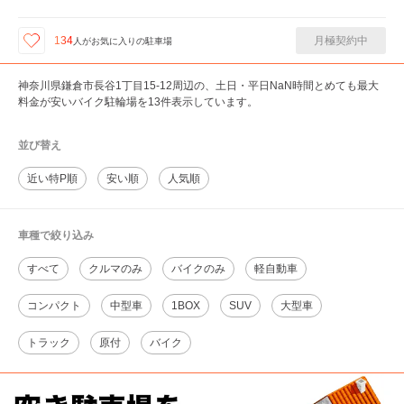
月極契約中
134
人が
お気に入りの駐車場
神奈川県鎌倉市長谷1丁目15-12周辺の、土日・平日NaN時間とめても最大
料金が安いバイク駐輪場を13件表示しています。
並び替え
近い特P順
安い順
人気順
車種で絞り込み
すべて
クルマのみ
バイクのみ
軽自動車
コンパクト
中型車
1BOX
SUV
大型車
トラック
原付
バイク