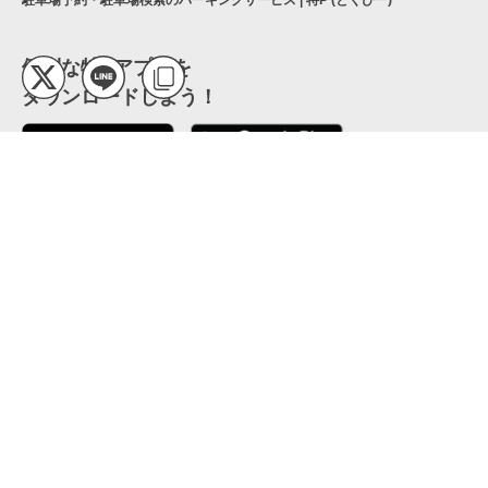
駐車場予約・駐車場検索のパーキングサービス | 特P (とくぴー)
便利な特Pアプリを
ダウンロードしよう！
ここから「インストール」して、便利な特Pアプリを
公式 X
GETしよう
公式 Facebook
特P
会員・利用規約