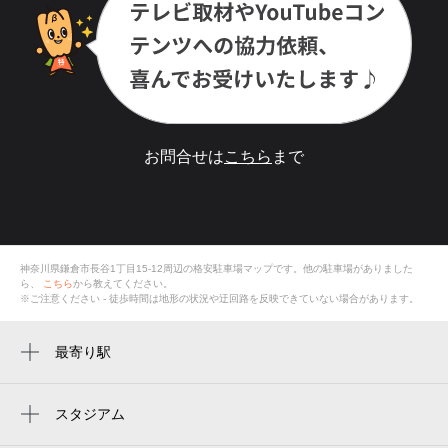
お問合せは
こちら
まで
神奈川県鎌倉市長谷1丁目15-12
周辺の格安
駐車場
マップです。他の駐車場がありました
ら、
こちら
から教えてください。
※ご注意ください - 徒歩時間は地形の状況や迂回路を反映できていない場合があります。
最寄り駅
長谷駅
由比ヶ浜駅
スタジアム
みんなの鳩サブレースタジアム
極楽寺駅