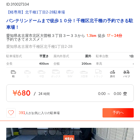
ID:310027334
【軽専用】北千種1丁目2-28駐車場
バンテリンドームまで徒歩１０分！千種区北千種の予約できる駐
車場！
1.3km
17～24分
愛知県名古屋市北区大曽根３丁目３ー３３から
徒歩
予約できてオススメ！
愛知県名古屋市千種区北千種1丁目2-28
平置き
屋外
1台
駐車場形式
屋内外形式
駐車台数
400cm
200cm
-
全長
全幅
車高
軽
コ
中型
ボックス
SUV
大型車
トラック
原付
バイク
¥680
/
24
0:00
～
0:00
空
時間
予約へ
391
人が
お気に入りの駐車場