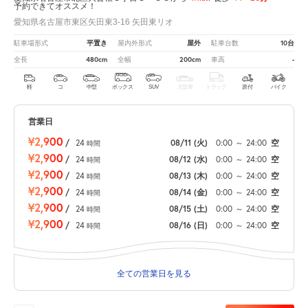
予約できてオススメ！
愛知県名古屋市東区矢田東3-16 矢田東リオ
平置き
屋外
10台
駐車場形式
屋内外形式
駐車台数
480cm
200cm
-
全長
全幅
車高
軽
コ
中型
ボックス
SUV
大型車
トラック
原付
バイク
営業日
¥2,900
/
24
08/11
(火)
0:00
～
24:00
空
時間
¥2,900
/
24
08/12
(水)
0:00
～
24:00
空
時間
¥2,900
/
24
08/13
(木)
0:00
～
24:00
空
時間
¥2,900
/
24
08/14
(金)
0:00
～
24:00
空
時間
¥2,900
/
24
08/15
(土)
0:00
～
24:00
空
時間
¥2,900
/
24
08/16
(日)
0:00
～
24:00
空
時間
全ての営業日を見る