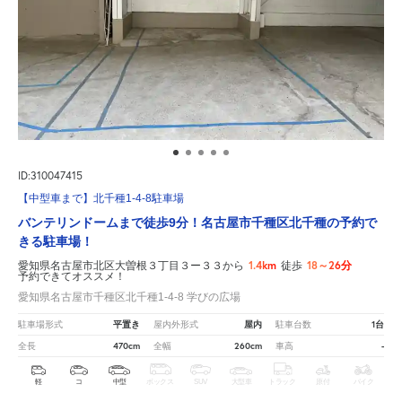
ID:310047415
【中型車まで】北千種1-4-8駐車場
バンテリンドームまで徒歩9分！名古屋市千種区北千種の予約で
きる駐車場！
1.4km
18～26分
愛知県名古屋市北区大曽根３丁目３ー３３から
徒歩
予約できてオススメ！
愛知県名古屋市千種区北千種1-4-8 学びの広場
平置き
屋内
1台
駐車場形式
屋内外形式
駐車台数
470cm
260cm
-
全長
全幅
車高
軽
コ
中型
ボックス
SUV
大型車
トラック
原付
バイク