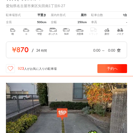
愛知県名古屋市東区矢田南1丁目6-27
平置き
屋外
1台
駐車場形式
屋内外形式
駐車台数
500cm
250cm
-
全長
全幅
車高
軽
コ
中型
ボックス
SUV
大型車
トラック
原付
バイク
¥870
/
24
0:00
～
0:00
空
時間
予約へ
923
人が
お気に入りの駐車場