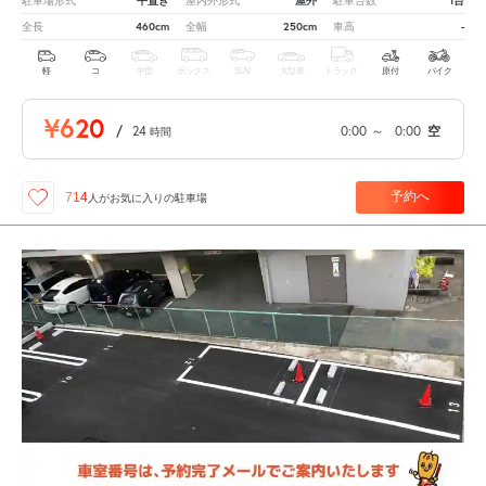
平置き
屋外
1台
駐車場形式
屋内外形式
駐車台数
460cm
250cm
-
全長
全幅
車高
軽
コ
中型
ボックス
SUV
大型車
トラック
原付
バイク
¥620
/
24
0:00
～
0:00
空
時間
予約へ
714
人が
お気に入りの駐車場