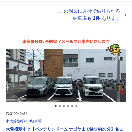
この周辺に月極で借りられる
駐車場も
1件
あります
ID:310049614
東大曽根町45-9駐車場
大曽根駅すぐ【バンテリンドーム ナゴヤまで徒歩約20分】名古