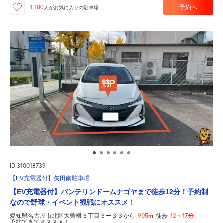
予約へ
1380
人が
お気に入りの駐車場
ID:310018739
【EV充電器付】矢田南駐車場
【EV充電器付】バンテリンドームナゴヤまで徒歩12分！予約制
なので野球・イベント観戦にオススメ！
905m
12～17分
愛知県名古屋市北区大曽根３丁目３ー３３から
徒歩
予約できてオススメ！