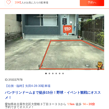
予約へ
1641
人が
お気に入りの駐車場
ID:310037978
【右側・臨時】矢田4-28-30駐車場
バンテリンドームまで徒歩15分！野球・イベント観戦にオスス
メ！
1.1km
14～20分
愛知県名古屋市北区大曽根３丁目３ー３３から
徒歩
予約できてオススメ！