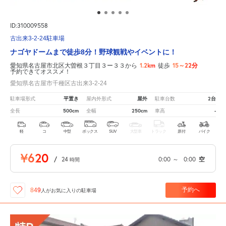
ID:310009558
古出来3-2-24駐車場
ナゴヤドームまで徒歩8分！野球観戦やイベントに！
1.2km
15～22分
愛知県名古屋市北区大曽根３丁目３ー３３から
徒歩
予約できてオススメ！
愛知県名古屋市千種区古出来3-2-24
平置き
屋外
2台
駐車場形式
屋内外形式
駐車台数
500cm
250cm
-
全長
全幅
車高
軽
コ
中型
ボックス
SUV
大型車
トラック
原付
バイク
¥620
/
24
0:00
～
0:00
空
時間
予約へ
849
人が
お気に入りの駐車場