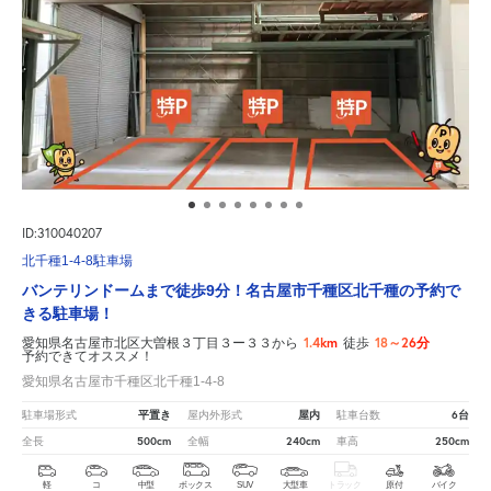
ID:310040207
北千種1-4-8駐車場
バンテリンドームまで徒歩9分！名古屋市千種区北千種の予約で
きる駐車場！
1.4km
18～26分
愛知県名古屋市北区大曽根３丁目３ー３３から
徒歩
予約できてオススメ！
愛知県名古屋市千種区北千種1-4-8
平置き
屋内
6台
駐車場形式
屋内外形式
駐車台数
500cm
240cm
250cm
全長
全幅
車高
軽
コ
中型
ボックス
SUV
大型車
トラック
原付
バイク