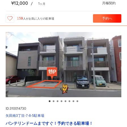
¥12,000
月極契約
/
1
ヶ月
予約へ
159
人が
お気に入りの駐車場
ID:310014730
矢田南3丁目-7-8-5駐車場
バンテリンドームまですぐ！予約できる駐車場！