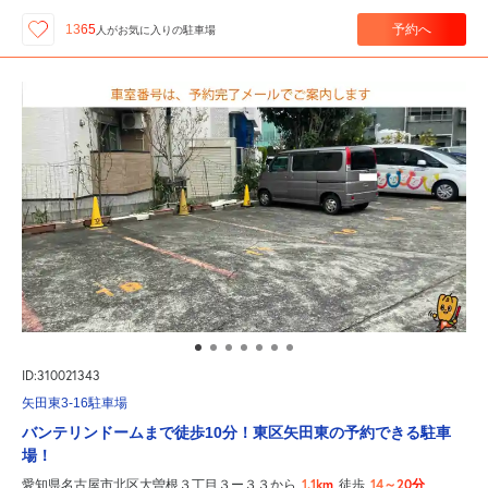
予約へ
1365
人が
お気に入りの駐車場
ID:310021343
矢田東3-16駐車場
バンテリンドームまで徒歩10分！東区矢田東の予約できる駐車
場！
1.1km
14～20分
愛知県名古屋市北区大曽根３丁目３ー３３から
徒歩