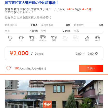
屋市東区東大曽根町の予約駐車場！
247m
4～6分
愛知県名古屋市北区大曽根３丁目３ー３３から
徒歩
予約できてオススメ！
愛知県名古屋市東区東大曽根町45-9
平置き
屋外
5台
駐車場形式
屋内外形式
駐車台数
480cm
224cm
-
全長
全幅
車高
軽
コ
中型
ボックス
SUV
大型車
トラック
原付
バイク
¥2,000
/
24
0:00
～
0:00
空
時間
予約へ
286
人が
お気に入りの駐車場