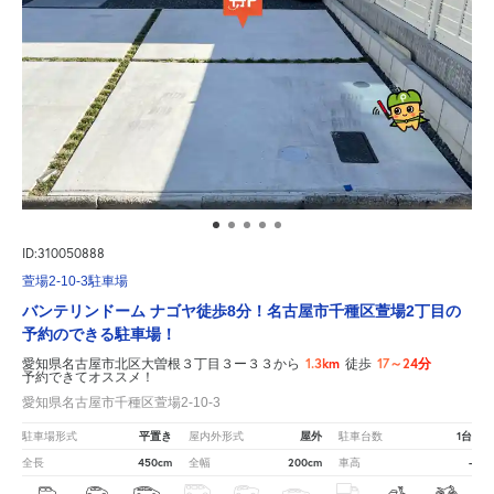
ID:310050888
萱場2-10-3駐車場
バンテリンドーム ナゴヤ徒歩8分！名古屋市千種区萱場2丁目の
予約のできる駐車場！
1.3km
17～24分
愛知県名古屋市北区大曽根３丁目３ー３３から
徒歩
予約できてオススメ！
愛知県名古屋市千種区萱場2-10-3
平置き
屋外
1台
駐車場形式
屋内外形式
駐車台数
450cm
200cm
-
全長
全幅
車高