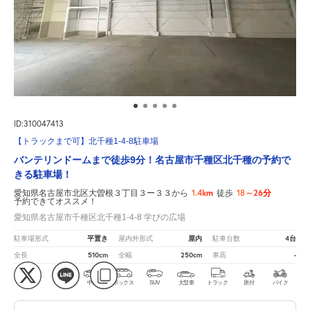
ID:310047413
【トラックまで可】北千種1-4-8駐車場
バンテリンドームまで徒歩9分！名古屋市千種区北千種の予約で
きる駐車場！
1.4km
18～26分
愛知県名古屋市北区大曽根３丁目３ー３３から
徒歩
予約できてオススメ！
愛知県名古屋市千種区北千種1-4-8 学びの広場
平置き
屋内
4台
駐車場形式
屋内外形式
駐車台数
510cm
250cm
-
全長
全幅
車高
軽
コ
中型
ボックス
SUV
大型車
トラック
原付
バイク