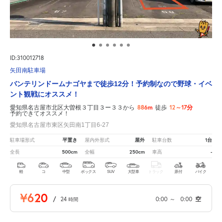
ID:310012718
矢田南駐車場
バンテリンドームナゴヤまで徒歩12分！予約制なので野球・イベ
ント観戦にオススメ！
886m
12～17分
愛知県名古屋市北区大曽根３丁目３ー３３から
徒歩
予約できてオススメ！
愛知県名古屋市東区矢田南1丁目6-27
平置き
屋外
1台
駐車場形式
屋内外形式
駐車台数
500cm
250cm
-
全長
全幅
車高
軽
コ
中型
ボックス
SUV
大型車
トラック
原付
バイク
¥620
/
24
0:00
～
0:00
空
時間