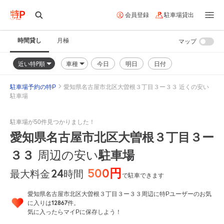
会員登録
駐車場貸出
時間貸し
月極
マップ
近い特P順
車種
今日
明日
日付
駐車場予約の特P
愛知県名古屋市北区大曽根３丁目３ー３３ 近くの安い
駐車場
駐車場が50件見つかりました！
愛知県名古屋市北区大曽根３丁目３ー
３３
駐車場
周辺の安い
500円
24
時間
最大料金
で駐車できます
愛知県名古屋市北区大曽根３丁目３ー３３周辺に特Pユーザーのお気
12867
に入りは
件。
気に入ったらマイPに保存しよう！