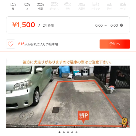
軽
コ
中型
ボックス
SUV
大型車
トラック
原付
バイク
¥1,500
/
24
0:00
～
0:00
空
時間
予約へ
616
人が
お気に入りの駐車場