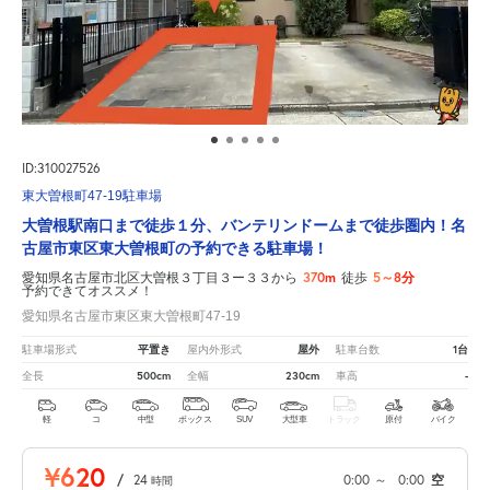
ID:310027526
東大曽根町47-19駐車場
大曽根駅南口まで徒歩１分、バンテリンドームまで徒歩圏内！名
古屋市東区東大曽根町の予約できる駐車場！
370m
5～8分
愛知県名古屋市北区大曽根３丁目３ー３３から
徒歩
予約できてオススメ！
愛知県名古屋市東区東大曽根町47-19
平置き
屋外
1台
駐車場形式
屋内外形式
駐車台数
500cm
230cm
-
全長
全幅
車高
軽
コ
中型
ボックス
SUV
大型車
トラック
原付
バイク
¥620
/
24
0:00
～
0:00
空
時間