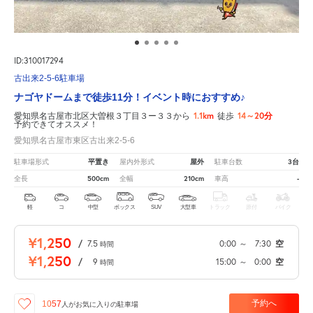
ID:310017294
古出来2-5-6駐車場
ナゴヤドームまで徒歩11分！イベント時におすすめ♪
1.1km
14～20分
愛知県名古屋市北区大曽根３丁目３ー３３から
徒歩
予約できてオススメ！
愛知県名古屋市東区古出来2-5-6
平置き
屋外
3台
駐車場形式
屋内外形式
駐車台数
500cm
210cm
-
全長
全幅
車高
軽
コ
中型
ボックス
SUV
大型車
トラック
原付
バイク
¥1,250
/
7.5
0:00
～
7:30
空
時間
¥1,250
/
9
15:00
～
0:00
空
時間
予約へ
1057
人が
お気に入りの駐車場