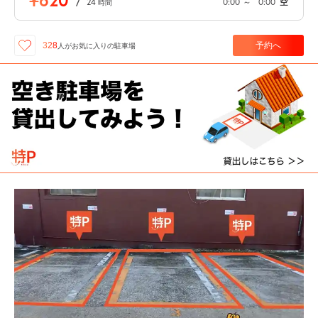
¥620
/
24
0:00
～
0:00
空
時間
予約へ
328
人が
お気に入りの駐車場