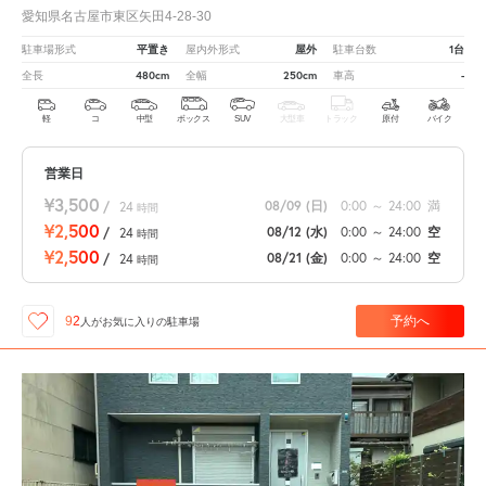
愛知県名古屋市東区矢田4-28-30
平置き
屋外
1台
駐車場形式
屋内外形式
駐車台数
480cm
250cm
-
全長
全幅
車高
軽
コ
中型
ボックス
SUV
大型車
トラック
原付
バイク
営業日
¥3,500
08/09
(日)
0:00
～
24:00
満
/
24
時間
¥2,500
08/12
(水)
0:00
～
24:00
空
/
24
時間
¥2,500
08/21
(金)
0:00
～
24:00
空
/
24
時間
予約へ
92
人が
お気に入りの駐車場