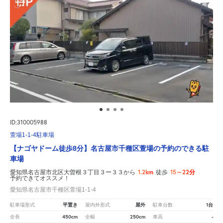
ID:310005988
萱場1-1-4駐車場
【ナゴヤドーム徒歩8分】名古屋市千種区萱場の予約のできる駐
車場
1.2km
15～22分
愛知県名古屋市北区大曽根３丁目３ー３３から
徒歩
予約できてオススメ！
愛知県名古屋市千種区萱場1-1-4
平置き
屋外
1台
駐車場形式
屋内外形式
駐車台数
450cm
250cm
-
全長
全幅
車高