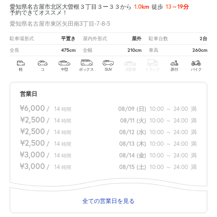
1.0km
13～19分
愛知県名古屋市北区大曽根３丁目３ー３３から
徒歩
予約できてオススメ！
愛知県名古屋市東区矢田南3丁目-7-8-5
平置き
屋外
2台
駐車場形式
屋内外形式
駐車台数
475cm
210cm
260cm
全長
全幅
車高
軽
コ
中型
ボックス
SUV
大型車
トラック
原付
バイク
営業日
¥6,000
/
14
08/09
(日)
10:00
～
24:00
満
時間
¥2,500
/
14
08/11
(火)
10:00
～
24:00
満
時間
¥2,500
/
14
08/12
(水)
10:00
～
24:00
満
時間
¥2,500
/
14
08/13
(木)
10:00
～
24:00
満
時間
¥3,000
/
14
08/14
(金)
10:00
～
24:00
満
時間
¥3,000
/
14
08/15
(土)
10:00
～
24:00
満
時間
全ての営業日を見る