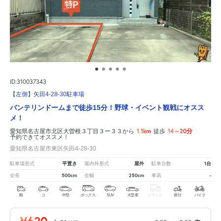
ID:310037343
【左側】矢田4-28-30駐車場
バンテリンドームまで徒歩15分！野球・イベント観戦にオスス
メ！
1.1km
14～20分
愛知県名古屋市北区大曽根３丁目３ー３３から
徒歩
予約できてオススメ！
愛知県名古屋市東区矢田4-28-30
平置き
屋外
1台
駐車場形式
屋内外形式
駐車台数
500cm
250cm
-
全長
全幅
車高
軽
コ
中型
ボックス
SUV
大型車
トラック
原付
バイク