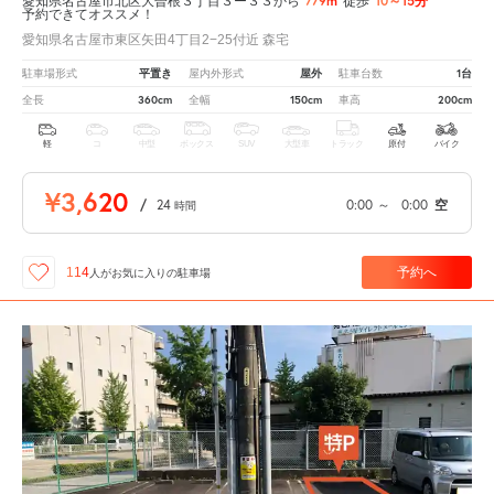
779m
10～15分
愛知県名古屋市北区大曽根３丁目３ー３３から
徒歩
予約できてオススメ！
愛知県名古屋市東区矢田4丁目2−25付近 森宅
平置き
屋外
1台
駐車場形式
屋内外形式
駐車台数
360cm
150cm
200cm
全長
全幅
車高
軽
コ
中型
ボックス
SUV
大型車
トラック
原付
バイク
¥3,620
/
24
0:00
～
0:00
空
時間
予約へ
114
人が
お気に入りの駐車場