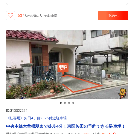
予約へ
537
人が
お気に入りの駐車場
ID:310022254
《軽専用》矢田4丁目2−25付近駐車場
中央本線大曽根駅まで徒歩4分！東区矢田の予約できる駐車場！