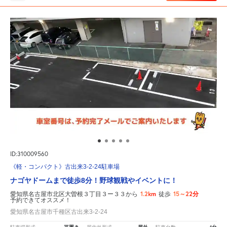
ID:310009560
《軽・コンパクト》古出来3-2-24駐車場
ナゴヤドームまで徒歩8分！野球観戦やイベントに！
1.2km
15～22分
愛知県名古屋市北区大曽根３丁目３ー３３から
徒歩
予約できてオススメ！
愛知県名古屋市千種区古出来3-2-24