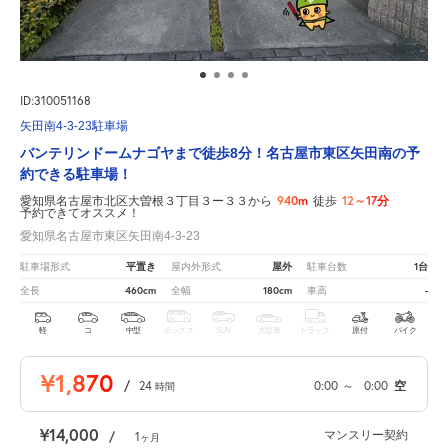
ID:310051168
矢田南4-3-23駐車場
バンテリンドームナゴヤまで徒歩8分！名古屋市東区矢田南の予
約できる駐車場！
940m
12～17分
愛知県名古屋市北区大曽根３丁目３ー３３から
徒歩
予約できてオススメ！
愛知県名古屋市東区矢田南4-3-23
平置き
屋外
1台
駐車場形式
屋内外形式
駐車台数
460cm
180cm
-
全長
全幅
車高
軽
コ
中型
ボックス
SUV
大型車
トラック
原付
バイク
¥1,870
/
24
0:00
～
0:00
空
時間
¥14,000
マンスリー契約
/
1
ヶ月