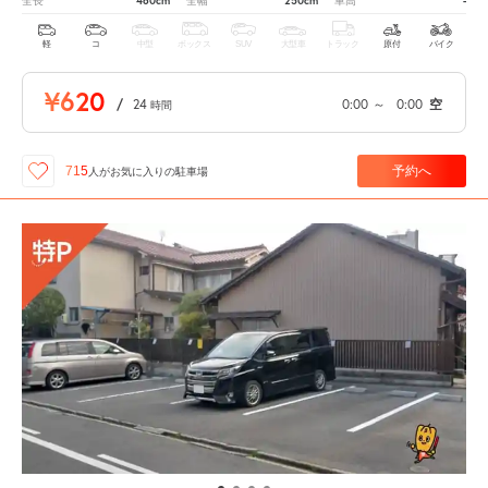
460cm
250cm
-
全長
全幅
車高
軽
コ
中型
ボックス
SUV
大型車
トラック
原付
バイク
¥620
/
24
0:00
～
0:00
空
時間
予約へ
715
人が
お気に入りの駐車場