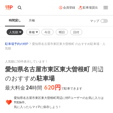
会員登録
駐車場貸出
時間貸し
月極
マップ
人気順
車種
今日
明日
日付
駐車場予約の特P
愛知県名古屋市東区東大曽根町 のおすすめ駐車場・人
気順
人気順に50件表示しています！
愛知県名古屋市東区東大曽根町
周辺
のおすすめ
駐車場
620円
24
時間
最大料金
で駐車できます
愛知県名古屋市東区東大曽根町周辺に特Pユーザーのお気に入りは
11326
件。
気に入ったらマイPに保存しよう！