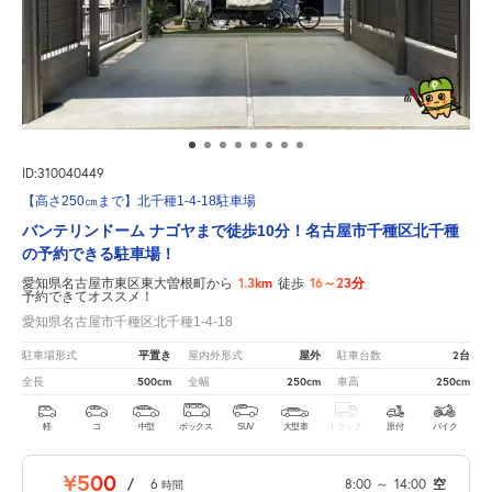
ID:310040449
【高さ250㎝まで】北千種1-4-18駐車場
バンテリンドーム ナゴヤまで徒歩10分！名古屋市千種区北千種
の予約できる駐車場！
1.3km
16～23分
愛知県名古屋市東区東大曽根町から
徒歩
予約できてオススメ！
愛知県名古屋市千種区北千種1-4-18
平置き
屋外
2台
駐車場形式
屋内外形式
駐車台数
500cm
250cm
250cm
全長
全幅
車高
軽
コ
中型
ボックス
SUV
大型車
トラック
原付
バイク
¥500
/
6
8:00
～
14:00
空
時間