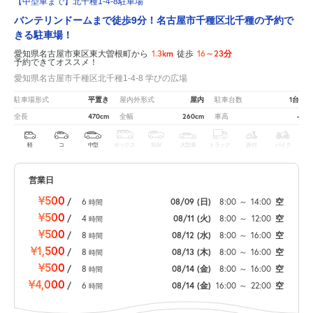
【中型車まで】北千種1-4-8駐車場
バンテリンドームまで徒歩9分！名古屋市千種区北千種の予約で
きる駐車場！
1.3km
16～23分
愛知県名古屋市東区東大曽根町から
徒歩
予約できてオススメ！
愛知県名古屋市千種区北千種1-4-8 学びの広場
平置き
屋内
1台
駐車場形式
屋内外形式
駐車台数
470cm
260cm
-
全長
全幅
車高
軽
コ
中型
ボックス
SUV
大型車
トラック
原付
バイク
営業日
¥500
/
6
08/09
(日)
8:00
～
14:00
空
時間
¥500
/
4
08/11
(火)
8:00
～
12:00
空
時間
¥500
/
8
08/12
(水)
8:00
～
16:00
空
時間
¥1,500
/
8
08/13
(木)
8:00
～
16:00
空
時間
¥500
/
8
08/14
(金)
8:00
～
16:00
空
時間
¥4,000
/
6
08/14
(金)
16:00
～
22:00
空
時間