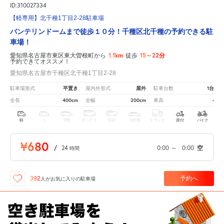
ID:310027334
【軽専用】北千種1丁目2-28駐車場
バンテリンドームまで徒歩１０分！千種区北千種の予約できる駐
車場！
1.1km
15～22分
愛知県名古屋市東区東大曽根町から
徒歩
予約できてオススメ！
愛知県名古屋市千種区北千種1丁目2-28
平置き
屋外
1台
駐車場形式
屋内外形式
駐車台数
400cm
200cm
-
全長
全幅
車高
軽
コ
中型
ボックス
SUV
大型車
トラック
原付
バイク
¥680
/
24
0:00
～
0:00
空
時間
予約へ
392
人が
お気に入りの駐車場