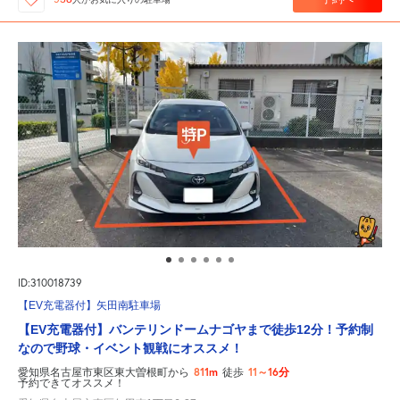
ID:310018739
【EV充電器付】矢田南駐車場
【EV充電器付】バンテリンドームナゴヤまで徒歩12分！予約制
なので野球・イベント観戦にオススメ！
811m
11～16分
愛知県名古屋市東区東大曽根町から
徒歩
予約できてオススメ！