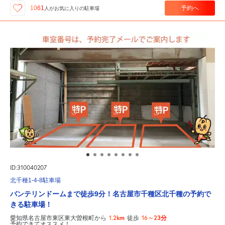
予約へ
1061
人が
お気に入りの駐車場
ID:310040207
北千種1-4-8駐車場
バンテリンドームまで徒歩9分！名古屋市千種区北千種の予約で
きる駐車場！
1.2km
16～23分
愛知県名古屋市東区東大曽根町から
徒歩
予約できてオススメ！