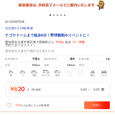
ID:310009558
古出来3-2-24駐車場
ナゴヤドームまで徒歩8分！野球観戦やイベントに！
992m
13～19分
愛知県名古屋市東区東大曽根町から
徒歩
予約できてオススメ！
愛知県名古屋市千種区古出来3-2-24
平置き
屋外
2台
駐車場形式
屋内外形式
駐車台数
500cm
250cm
-
全長
全幅
車高
軽
コ
中型
ボックス
SUV
大型車
トラック
原付
バイク
¥620
/
24
0:00
～
0:00
空
時間
予約へ
853
人が
お気に入りの駐車場