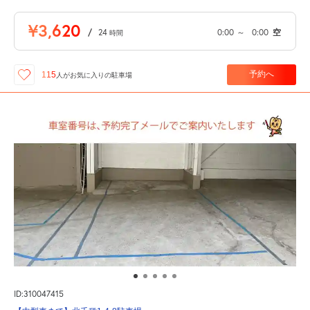
¥3,620
/
24
0:00
～
0:00
空
時間
予約へ
115
人が
お気に入りの駐車場
ID:310047415