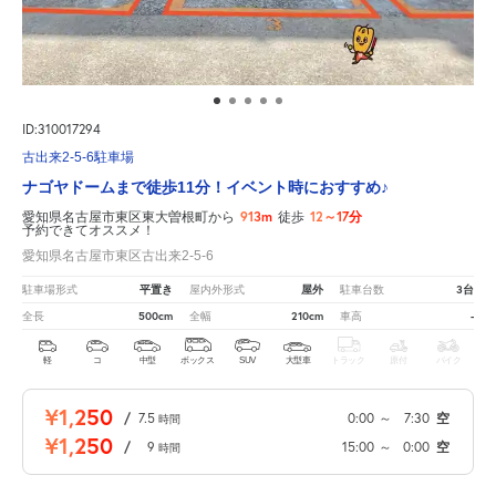
ID:310017294
古出来2-5-6駐車場
ナゴヤドームまで徒歩11分！イベント時におすすめ♪
913m
12～17分
愛知県名古屋市東区東大曽根町から
徒歩
予約できてオススメ！
愛知県名古屋市東区古出来2-5-6
平置き
屋外
3台
駐車場形式
屋内外形式
駐車台数
500cm
210cm
-
全長
全幅
車高
軽
コ
中型
ボックス
SUV
大型車
トラック
原付
バイク
¥1,250
/
7.5
0:00
～
7:30
空
時間
¥1,250
/
9
15:00
～
0:00
空
時間