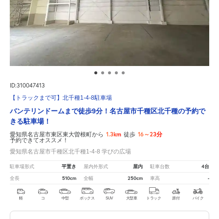
ID:310047413
【トラックまで可】北千種1-4-8駐車場
バンテリンドームまで徒歩9分！名古屋市千種区北千種の予約で
きる駐車場！
1.3km
16～23分
愛知県名古屋市東区東大曽根町から
徒歩
予約できてオススメ！
愛知県名古屋市千種区北千種1-4-8 学びの広場
平置き
屋内
4台
駐車場形式
屋内外形式
駐車台数
510cm
250cm
-
全長
全幅
車高
軽
コ
中型
ボックス
SUV
大型車
トラック
原付
バイク