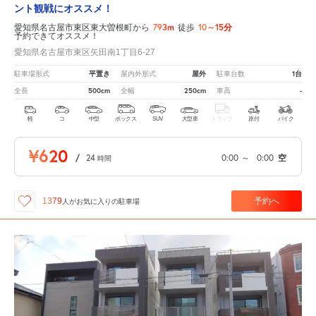
ント観戦にオススメ！
793m
10～15分
愛知県名古屋市東区東大曽根町から
徒歩
予約できてオススメ！
愛知県名古屋市東区矢田南1丁目6-27
平置き
屋外
1台
駐車場形式
屋内外形式
駐車台数
500cm
250cm
-
全長
全幅
車高
軽
コ
中型
ボックス
SUV
大型車
トラック
原付
バイク
¥620
/
24
0:00
～
0:00
空
時間
予約へ
1379
人が
お気に入りの駐車場