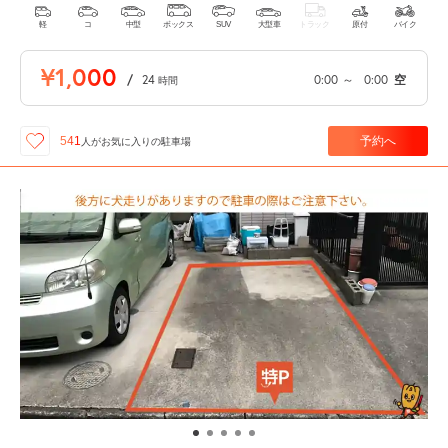
軽
コ
中型
ボックス
SUV
大型車
トラック
原付
バイク
¥1,000
/
24
0:00
～
0:00
空
時間
予約へ
541
人が
お気に入りの駐車場