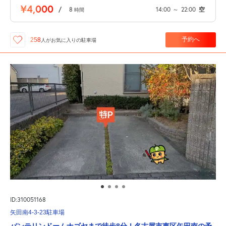
¥4,000
/
8
14:00
～
22:00
空
時間
予約へ
258
人が
お気に入りの駐車場
ID:310051168
矢田南4-3-23駐車場