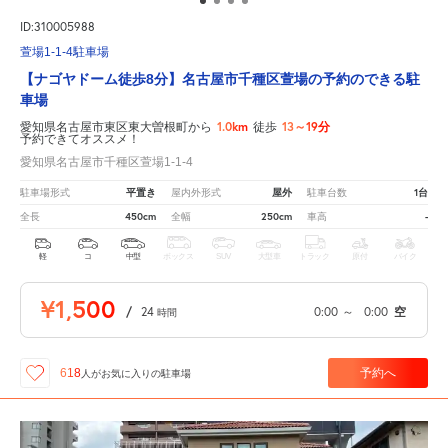
ID:310005988
萱場1-1-4駐車場
【ナゴヤドーム徒歩8分】名古屋市千種区萱場の予約のできる駐
車場
1.0km
13～19分
愛知県名古屋市東区東大曽根町から
徒歩
予約できてオススメ！
愛知県名古屋市千種区萱場1-1-4
平置き
屋外
1台
駐車場形式
屋内外形式
駐車台数
450cm
250cm
-
全長
全幅
車高
軽
コ
中型
ボックス
SUV
大型車
トラック
原付
バイク
¥1,500
/
24
0:00
～
0:00
空
時間
予約へ
618
人が
お気に入りの駐車場