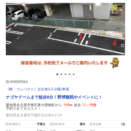
ID:310009560
《軽・コンパクト》古出来3-2-24駐車場
ナゴヤドームまで徒歩8分！野球観戦やイベントに！
995m
13～19分
愛知県名古屋市東区東大曽根町から
徒歩
予約できてオススメ！
愛知県名古屋市千種区古出来3-2-24
平置き
屋外
1台
駐車場形式
屋内外形式
駐車台数