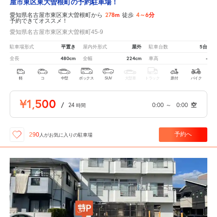
屋市東区東大曽根町の予約駐車場！
278m
4～6分
愛知県名古屋市東区東大曽根町から
徒歩
予約できてオススメ！
愛知県名古屋市東区東大曽根町45-9
平置き
屋外
5台
駐車場形式
屋内外形式
駐車台数
480cm
224cm
-
全長
全幅
車高
軽
コ
中型
ボックス
SUV
大型車
トラック
原付
バイク
¥1,500
/
24
0:00
～
0:00
空
時間
予約へ
290
人が
お気に入りの駐車場