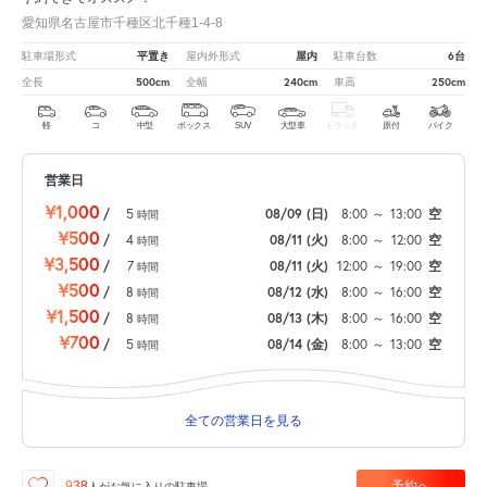
愛知県名古屋市千種区北千種1-4-8
平置き
屋内
6台
駐車場形式
屋内外形式
駐車台数
500cm
240cm
250cm
全長
全幅
車高
軽
コ
中型
ボックス
SUV
大型車
トラック
原付
バイク
営業日
¥1,000
/
5
08/09
(日)
8:00
～
13:00
空
時間
¥500
/
4
08/11
(火)
8:00
～
12:00
空
時間
¥3,500
/
7
08/11
(火)
12:00
～
19:00
空
時間
¥500
/
8
08/12
(水)
8:00
～
16:00
空
時間
¥1,500
/
8
08/13
(木)
8:00
～
16:00
空
時間
¥700
/
5
08/14
(金)
8:00
～
13:00
空
時間
全ての営業日を見る
予約へ
938
人が
お気に入りの駐車場