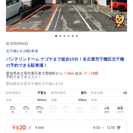
ID:310039632
北千種1-4-18駐車場
バンテリンドーム ナゴヤまで徒歩10分！名古屋市千種区北千種
の予約できる駐車場！
1.3km
17～24分
愛知県名古屋市東区東大曽根町から
徒歩
予約できてオススメ！
愛知県名古屋市千種区北千種1-4-18
平置き
屋外
1台
駐車場形式
屋内外形式
駐車台数
490cm
190cm
-
全長
全幅
車高
軽
コ
中型
ボックス
SUV
大型車
トラック
原付
バイク
¥620
/
4
8:00
～
12:00
空
時間