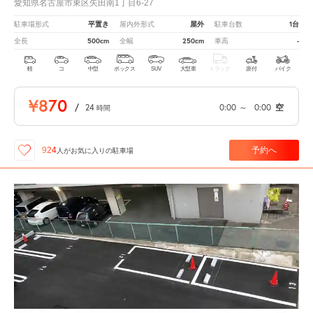
愛知県名古屋市東区矢田南1丁目6-27
平置き
屋外
1台
駐車場形式
屋内外形式
駐車台数
500cm
250cm
-
全長
全幅
車高
軽
コ
中型
ボックス
SUV
大型車
トラック
原付
バイク
¥870
/
24
0:00
～
0:00
空
時間
予約へ
924
人が
お気に入りの駐車場