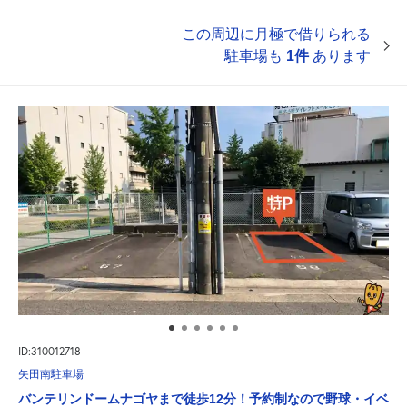
この周辺に月極で借りられる
駐車場も
1件
あります
ID:310012718
矢田南駐車場
バンテリンドームナゴヤまで徒歩12分！予約制なので野球・イベ