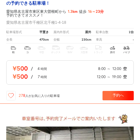
の予約できる駐車場！
1.3km
16～23分
愛知県名古屋市東区東大曽根町から
徒歩
予約できてオススメ！
愛知県名古屋市千種区北千種1-4-18
平置き
屋外
2台
駐車場形式
屋内外形式
駐車台数
470cm
230cm
-
全長
全幅
車高
軽
コ
中型
ボックス
SUV
大型車
トラック
原付
バイク
¥500
/
4
8:00
～
12:00
空
時間
¥500
/
7
12:00
～
19:00
空
時間
予約へ
278
人が
お気に入りの駐車場