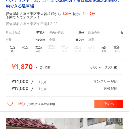
バンテリンドームナゴヤまで徒歩8分！名古屋市東区矢田南の予
約できる駐車場！
1.0km
13～19分
愛知県名古屋市東区東大曽根町から
徒歩
予約できてオススメ！
愛知県名古屋市東区矢田南4-3-23
平置き
屋外
1台
駐車場形式
屋内外形式
駐車台数
460cm
180cm
-
全長
全幅
車高
軽
コ
中型
ボックス
SUV
大型車
トラック
原付
バイク
¥1,870
/
24
0:00
～
0:00
空
時間
¥14,000
マンスリー契約
/
1
ヶ月
¥12,000
月極契約
/
1
ヶ月
予約へ
160
人が
お気に入りの駐車場