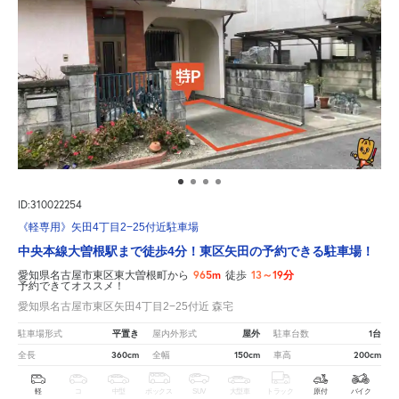
ID:310022254
《軽専用》矢田4丁目2−25付近駐車場
中央本線大曽根駅まで徒歩4分！東区矢田の予約できる駐車場！
965m
13～19分
愛知県名古屋市東区東大曽根町から
徒歩
予約できてオススメ！
愛知県名古屋市東区矢田4丁目2−25付近 森宅
平置き
屋外
1台
駐車場形式
屋内外形式
駐車台数
360cm
150cm
200cm
全長
全幅
車高
軽
コ
中型
ボックス
SUV
大型車
トラック
原付
バイク