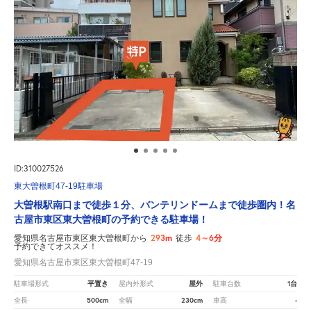
ID:310027526
東大曽根町47-19駐車場
大曽根駅南口まで徒歩１分、バンテリンドームまで徒歩圏内！名
古屋市東区東大曽根町の予約できる駐車場！
293m
4～6分
愛知県名古屋市東区東大曽根町から
徒歩
予約できてオススメ！
愛知県名古屋市東区東大曽根町47-19
平置き
屋外
1台
駐車場形式
屋内外形式
駐車台数
500cm
230cm
-
全長
全幅
車高