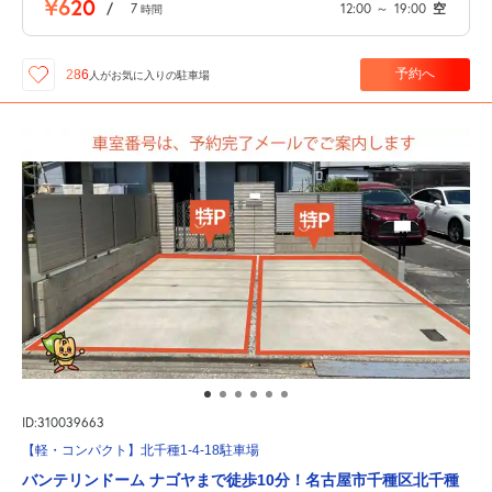
¥620
/
7
12:00
～
19:00
空
時間
予約へ
286
人が
お気に入りの駐車場
ID:310039663
【軽・コンパクト】北千種1-4-18駐車場
バンテリンドーム ナゴヤまで徒歩10分！名古屋市千種区北千種