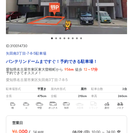
ID:310014730
矢田南3丁目-7-8-5駐車場
バンテリンドームまですぐ！予約できる駐車場！
956m
12～17分
愛知県名古屋市東区東大曽根町から
徒歩
予約できてオススメ！
愛知県名古屋市東区矢田南3丁目-7-8-5
平置き
屋外
2台
駐車場形式
屋内外形式
駐車台数
475cm
210cm
260cm
全長
全幅
車高
軽
コ
中型
ボックス
SUV
大型車
トラック
原付
バイク
営業日
¥6,000
/
14
08/09
(日)
10:00
～
24:00
空
時間