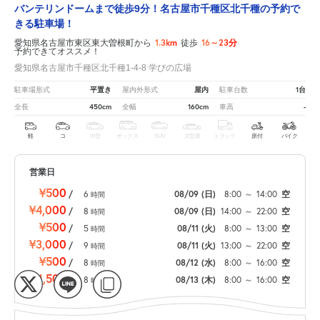
バンテリンドームまで徒歩9分！名古屋市千種区北千種の予約で
きる駐車場！
1.3km
16～23分
愛知県名古屋市東区東大曽根町から
徒歩
予約できてオススメ！
愛知県名古屋市千種区北千種1-4-8 学びの広場
平置き
屋内
1台
駐車場形式
屋内外形式
駐車台数
450cm
160cm
-
全長
全幅
車高
軽
コ
中型
ボックス
SUV
大型車
トラック
原付
バイク
営業日
¥500
/
6
08/09
(日)
8:00
～
14:00
空
時間
¥4,000
/
8
08/09
(日)
14:00
～
22:00
空
時間
¥500
/
5
08/11
(火)
8:00
～
13:00
空
時間
¥3,000
/
9
08/11
(火)
13:00
～
22:00
空
時間
¥500
/
8
08/12
(水)
8:00
～
16:00
空
時間
¥1,500
/
8
08/13
(木)
8:00
～
16:00
空
時間