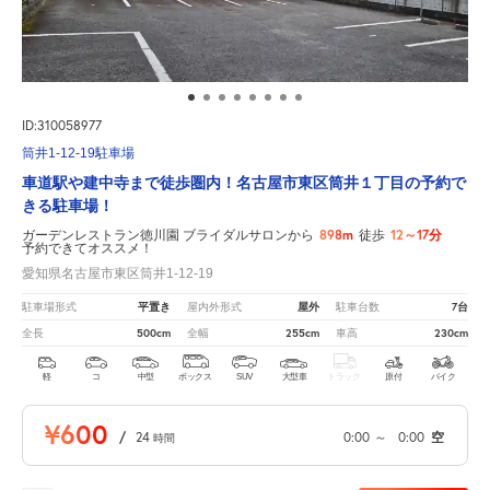
ID:310058977
筒井1-12-19駐車場
車道駅や建中寺まで徒歩圏内！名古屋市東区筒井１丁目の予約で
きる駐車場！
898m
12～17分
ガーデンレストラン徳川園 ブライダルサロンから
徒歩
予約できてオススメ！
愛知県名古屋市東区筒井1-12-19
平置き
屋外
7台
駐車場形式
屋内外形式
駐車台数
500cm
255cm
230cm
全長
全幅
車高
軽
コ
中型
ボックス
SUV
大型車
トラック
原付
バイク
¥600
/
24
0:00
～
0:00
空
時間