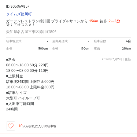
ID:305069857
タイムズ徳川町
156m
2～3分
ガーデンレストラン徳川園 ブライダルサロンから
徒歩
近くてオススメ！
愛知県名古屋市東区徳川町806
-
-
6台
駐車場形式
屋内外形式
駐車台数
500cm
190cm
210cm
全長
全幅
車高
■料金
2026年7月24日
更新
08:00〜18:00 60分 220円
18:00〜08:00 60分 110円
■上限料金
駐車後24時間 上限料金600円
18:00〜08:00 上限料金300円
■駐車サイズ
大型可 ハイルーフ可
■入出庫可能時間
24時間
10
人が
お気に入りの駐車場