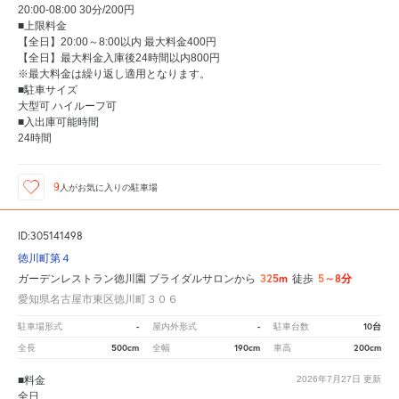
20:00-08:00 30分/200円
■上限料金
【全日】20:00～8:00以内 最大料金400円
【全日】最大料金入庫後24時間以内800円
※最大料金は繰り返し適用となります。
■駐車サイズ
大型可 ハイルーフ可
■入出庫可能時間
24時間
9
人が
お気に入りの駐車場
ID:305141498
徳川町第４
325m
5～8分
ガーデンレストラン徳川園 ブライダルサロンから
徒歩
愛知県名古屋市東区徳川町３０６
-
-
10台
駐車場形式
屋内外形式
駐車台数
500cm
190cm
200cm
全長
全幅
車高
■料金
2026年7月27日
更新
全日