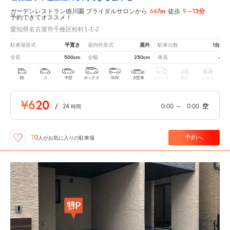
667m
9～13分
ガーデンレストラン徳川園 ブライダルサロンから
徒歩
予約できてオススメ！
愛知県名古屋市千種区松軒1-1-2
平置き
屋外
1台
駐車場形式
屋内外形式
駐車台数
500cm
250cm
-
全長
全幅
車高
軽
コ
中型
ボックス
SUV
大型車
トラック
原付
バイク
¥620
/
24
0:00
～
0:00
空
時間
予約へ
70
人が
お気に入りの駐車場