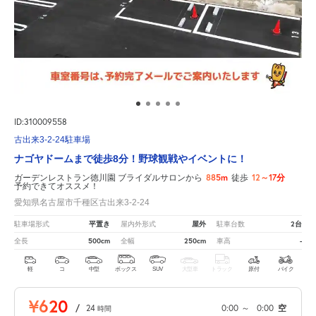
ID:310009558
古出来3-2-24駐車場
ナゴヤドームまで徒歩8分！野球観戦やイベントに！
885m
12～17分
ガーデンレストラン徳川園 ブライダルサロンから
徒歩
予約できてオススメ！
愛知県名古屋市千種区古出来3-2-24
平置き
屋外
2台
駐車場形式
屋内外形式
駐車台数
500cm
250cm
-
全長
全幅
車高
軽
コ
中型
ボックス
SUV
大型車
トラック
原付
バイク
¥620
/
24
0:00
～
0:00
空
時間