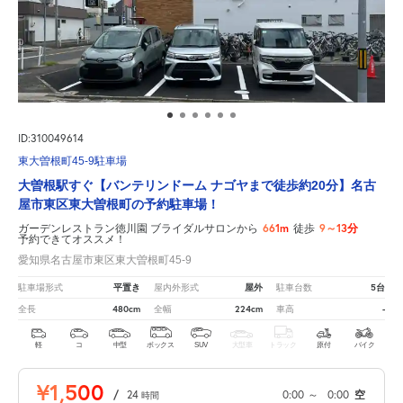
ID:310049614
東大曽根町45-9駐車場
大曽根駅すぐ【バンテリンドーム ナゴヤまで徒歩約20分】名古
屋市東区東大曽根町の予約駐車場！
661m
9～13分
ガーデンレストラン徳川園 ブライダルサロンから
徒歩
予約できてオススメ！
愛知県名古屋市東区東大曽根町45-9
平置き
屋外
5台
駐車場形式
屋内外形式
駐車台数
480cm
224cm
-
全長
全幅
車高
軽
コ
中型
ボックス
SUV
大型車
トラック
原付
バイク
¥1,500
/
24
0:00
～
0:00
空
時間