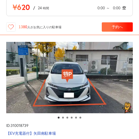
¥620
/
24
0:00
～
0:00
空
時間
予約へ
1380
人が
お気に入りの駐車場
ID:310018739
【EV充電器付】矢田南駐車場