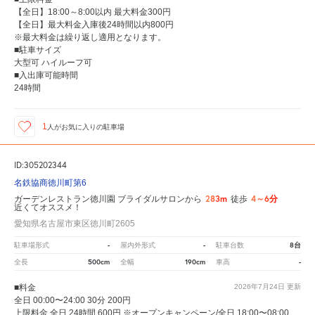
【全日】18:00～8:00以内 最大料金300円
【全日】最大料金入庫後24時間以内800円
※最大料金は繰り返し適用となります。
■駐車サイズ
大型可 ハイルーフ可
■入出庫可能時間
24時間
1
人が
お気に入りの駐車場
ID:305202344
名鉄協商徳川町第6
283m
4～6分
ガーデンレストラン徳川園 ブライダルサロンから
徒歩
近くてオススメ！
愛知県名古屋市東区徳川町2605
-
-
8台
駐車場形式
屋内外形式
駐車台数
500cm
190cm
-
全長
全幅
車高
■料金
2026年7月24日
更新
全日 00:00〜24:00 30分 200円
上限料金 全日 24時間 600円 ※オープンキャンペーン/全日 18:00〜08:00