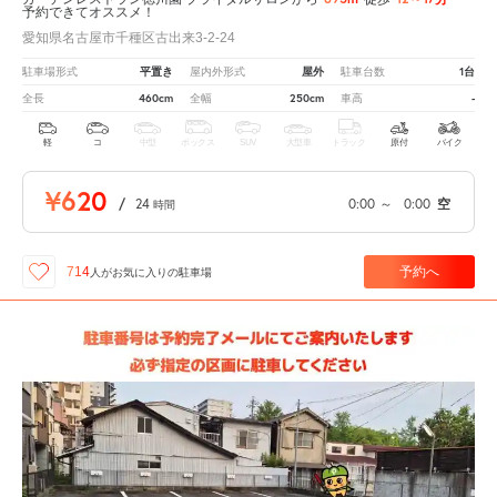
予約できてオススメ！
愛知県名古屋市千種区古出来3-2-24
平置き
屋外
1台
駐車場形式
屋内外形式
駐車台数
460cm
250cm
-
全長
全幅
車高
軽
コ
中型
ボックス
SUV
大型車
トラック
原付
バイク
¥620
/
24
0:00
～
0:00
空
時間
予約へ
714
人が
お気に入りの駐車場