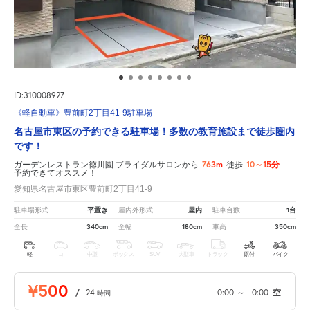
ID:310008927
《軽自動車》豊前町2丁目41-9駐車場
名古屋市東区の予約できる駐車場！多数の教育施設まで徒歩圏内
です！
763m
10～15分
ガーデンレストラン徳川園 ブライダルサロンから
徒歩
予約できてオススメ！
愛知県名古屋市東区豊前町2丁目41-9
平置き
屋内
1台
駐車場形式
屋内外形式
駐車台数
340cm
180cm
350cm
全長
全幅
車高
軽
コ
中型
ボックス
SUV
大型車
トラック
原付
バイク
¥500
/
24
0:00
～
0:00
空
時間