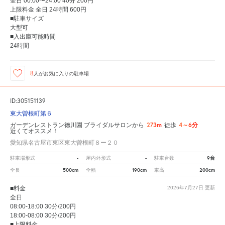
全日 00:00〜24:00 40分 200円
上限料金 全日 24時間 600円
■駐車サイズ
大型可
■入出庫可能時間
24時間
8
人が
お気に入りの駐車場
ID:305151139
東大曽根町第６
273m
4～6分
ガーデンレストラン徳川園 ブライダルサロンから
徒歩
近くてオススメ！
愛知県名古屋市東区東大曽根町８ー２０
-
-
9台
駐車場形式
屋内外形式
駐車台数
500cm
190cm
200cm
全長
全幅
車高
■料金
2026年7月27日
更新
全日
08:00-18:00 30分/200円
18:00-08:00 30分/200円
■上限料金