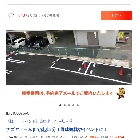
予約へ
848
人が
お気に入りの駐車場
ID:310009560
《軽・コンパクト》古出来3-2-24駐車場
ナゴヤドームまで徒歩8分！野球観戦やイベントに！
895m
12～17分
ガーデンレストラン徳川園 ブライダルサロンから
徒歩