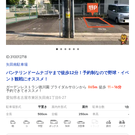
ID:310012718
矢田南駐車場
バンテリンドームナゴヤまで徒歩12分！予約制なので野球・イベ
ント観戦にオススメ！
865m
11～16分
ガーデンレストラン徳川園 ブライダルサロンから
徒歩
予約できてオススメ！
愛知県名古屋市東区矢田南1丁目6-27
平置き
屋外
1台
駐車場形式
屋内外形式
駐車台数
500cm
250cm
-
全長
全幅
車高
軽
コ
中型
ボックス
SUV
大型車
トラック
原付
バイク