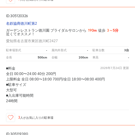
ID:305120326
名鉄協商徳川町第2
190m
3～5分
ガーデンレストラン徳川園 ブライダルサロンから
徒歩
近くてオススメ！
愛知県名古屋市東区徳川町2427
-
-
3台
駐車場形式
屋内外形式
駐車台数
500cm
200cm
-
全長
全幅
車高
■料金
2026年7月24日
更新
全日 00:00〜24:00 40分 200円
上限料金 全日 08:00〜18:00 700円/全日 18:00〜08:00 400円
■駐車サイズ
大型可
■入出庫可能時間
24時間
3
人が
お気に入りの駐車場
ID:305119390