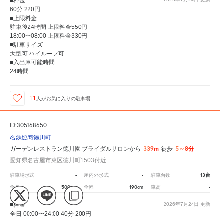
■料金
60分 220円
■上限料金
駐車後24時間 上限料金550円
18:00〜08:00 上限料金330円
■駐車サイズ
大型可 ハイルーフ可
■入出庫可能時間
24時間
11
人が
お気に入りの駐車場
ID:305168650
名鉄協商徳川町
339m
5～8分
ガーデンレストラン徳川園 ブライダルサロンから
徒歩
愛知県名古屋市東区徳川町1503付近
-
-
13台
駐車場形式
屋内外形式
駐車台数
500cm
190cm
-
全長
全幅
車高
■料金
2026年7月24日
更新
全日 00:00〜24:00 40分 200円