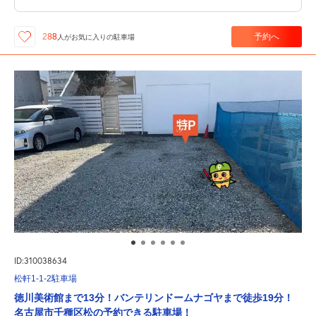
予約へ
288
人が
お気に入りの駐車場
ID:310038634
松軒1-1-2駐車場
徳川美術館まで13分！バンテリンドームナゴヤまで徒歩19分！
名古屋市千種区松の予約できる駐車場！