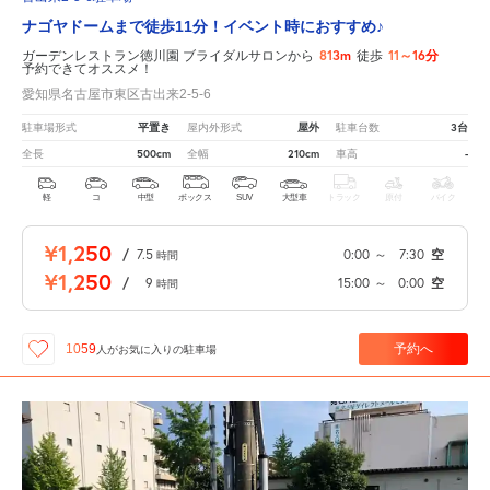
ナゴヤドームまで徒歩11分！イベント時におすすめ♪
813m
11～16分
ガーデンレストラン徳川園 ブライダルサロンから
徒歩
予約できてオススメ！
愛知県名古屋市東区古出来2-5-6
平置き
屋外
3台
駐車場形式
屋内外形式
駐車台数
500cm
210cm
-
全長
全幅
車高
軽
コ
中型
ボックス
SUV
大型車
トラック
原付
バイク
¥1,250
/
7.5
0:00
～
7:30
空
時間
¥1,250
/
9
15:00
～
0:00
空
時間
予約へ
1059
人が
お気に入りの駐車場