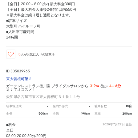
【全日】20:00～8:00以内 最大料金300円
【全日】最大料金入庫後24時間以内550円
※最大料金は繰り返し適用となります。
■駐車サイズ
大型可 ハイルーフ可
■入出庫可能時間
24時間
6
人が
お気に入りの駐車場
ID:305039965
東大曽根町第２
319m
4～6分
ガーデンレストラン徳川園 ブライダルサロンから
徒歩
近くてオススメ！
愛知県名古屋市東区東大曽根町３１番１４号
-
-
10台
駐車場形式
屋内外形式
駐車台数
500cm
190cm
200cm
全長
全幅
車高
■料金
2026年7月27日
更新
全日
08:00-20:00 30分/200円