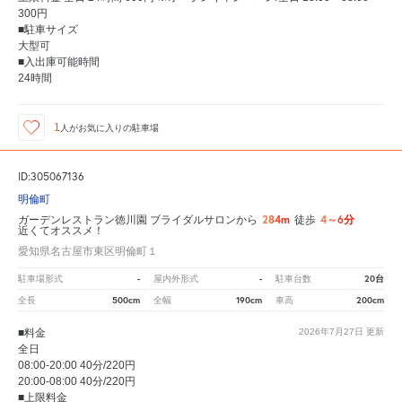
300円
■駐車サイズ
大型可
■入出庫可能時間
24時間
1
人が
お気に入りの駐車場
ID:305067136
明倫町
284m
4～6分
ガーデンレストラン徳川園 ブライダルサロンから
徒歩
近くてオススメ！
愛知県名古屋市東区明倫町１
-
-
20台
駐車場形式
屋内外形式
駐車台数
500cm
190cm
200cm
全長
全幅
車高
■料金
2026年7月27日
更新
全日
08:00-20:00 40分/220円
20:00-08:00 40分/220円
■上限料金