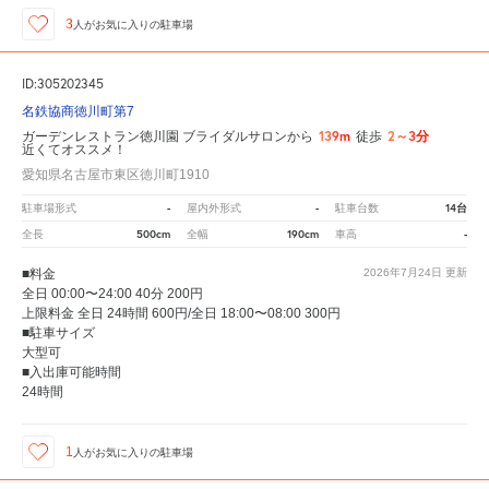
3
人が
お気に入りの駐車場
ID:305202345
名鉄協商徳川町第7
139m
2～3分
ガーデンレストラン徳川園 ブライダルサロンから
徒歩
近くてオススメ！
愛知県名古屋市東区徳川町1910
-
-
14台
駐車場形式
屋内外形式
駐車台数
500cm
190cm
-
全長
全幅
車高
■料金
2026年7月24日
更新
全日 00:00〜24:00 40分 200円
上限料金 全日 24時間 600円/全日 18:00〜08:00 300円
■駐車サイズ
大型可
■入出庫可能時間
24時間
1
人が
お気に入りの駐車場