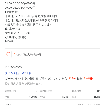
08:00-20:00 50分/200円
20:00-08:00 50分/200円
■上限料金
【全日】20:00～8:00以内 最大料金300円
【全日】最大料金入庫後24時間以内700円
※最大料金は繰り返し適用となります。
■駐車サイズ
大型可 ハイルーフ可
■入出庫可能時間
24時間
2
人が
お気に入りの駐車場
ID:305062929
タイムズ新出来2丁目
329m
5～8分
ガーデンレストラン徳川園 ブライダルサロンから
徒歩
愛知県名古屋市東区新出来2-3
-
-
4台
駐車場形式
屋内外形式
駐車台数
500cm
190cm
210cm
全長
全幅
車高
2026年7月24日
更新