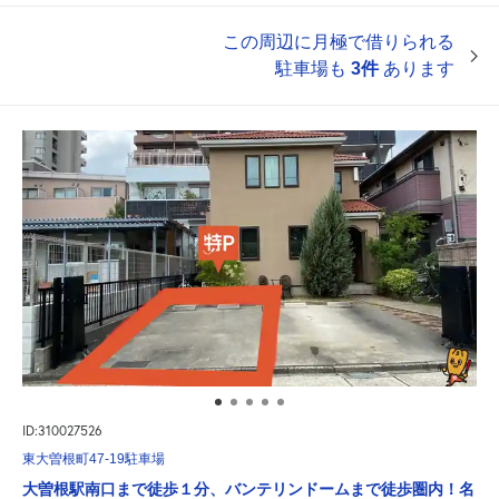
この周辺に月極で借りられる
駐車場も
3件
あります
ID:310027526
東大曽根町47-19駐車場
大曽根駅南口まで徒歩１分、バンテリンドームまで徒歩圏内！名