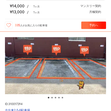
¥14,000
マンスリー契約
/
1
ヶ月
¥13,000
月極契約
/
1
ヶ月
予約へ
335
人が
お気に入りの駐車場
ID:310017294
古出来2-5-6駐車場