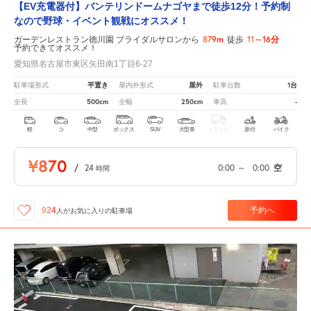
【EV充電器付】バンテリンドームナゴヤまで徒歩12分！予約制
なので野球・イベント観戦にオススメ！
879m
11～16分
ガーデンレストラン徳川園 ブライダルサロンから
徒歩
予約できてオススメ！
愛知県名古屋市東区矢田南1丁目6-27
平置き
屋外
1台
駐車場形式
屋内外形式
駐車台数
500cm
250cm
-
全長
全幅
車高
軽
コ
中型
ボックス
SUV
大型車
トラック
原付
バイク
¥870
/
24
0:00
～
0:00
空
時間
予約へ
924
人が
お気に入りの駐車場