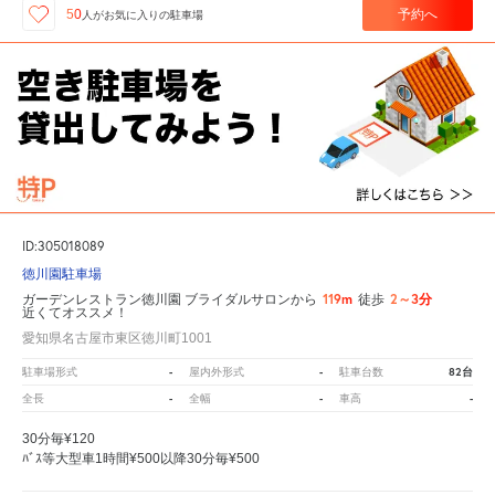
予約へ
50
人が
お気に入りの駐車場
ID:305018089
徳川園駐車場
119m
2～3分
ガーデンレストラン徳川園 ブライダルサロンから
徒歩
近くてオススメ！
愛知県名古屋市東区徳川町1001
-
-
82台
駐車場形式
屋内外形式
駐車台数
-
-
-
全長
全幅
車高
30分毎¥120
ﾊﾞｽ等大型車1時間¥500以降30分毎¥500