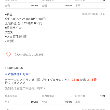
500cm
190cm
-
全長
全幅
車高
■料金
2026年7月24日
更新
全日 00:00〜24:00 40分 200円
上限料金 全日 24時間 600円
■駐車サイズ
大型可
■入出庫可能時間
24時間
6
人が
お気に入りの駐車場
ID:305120325
名鉄協商徳川町第3
231m
3～5分
ガーデンレストラン徳川園 ブライダルサロンから
徒歩
近くてオススメ！
愛知県名古屋市東区徳川町912
-
-
17台
駐車場形式
屋内外形式
駐車台数
500cm
190cm
-
全長
全幅
車高