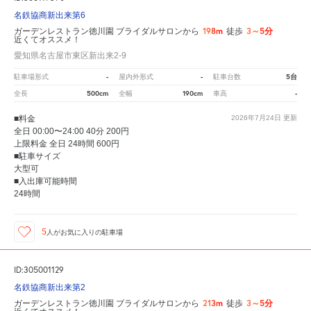
名鉄協商新出来第6
198m
3～5分
ガーデンレストラン徳川園 ブライダルサロンから
徒歩
近くてオススメ！
愛知県名古屋市東区新出来2-9
-
-
5台
駐車場形式
屋内外形式
駐車台数
500cm
190cm
-
全長
全幅
車高
■料金
2026年7月24日
更新
全日 00:00〜24:00 40分 200円
上限料金 全日 24時間 600円
■駐車サイズ
大型可
■入出庫可能時間
24時間
5
人が
お気に入りの駐車場
ID:305001129
名鉄協商新出来第2
213m
3～5分
ガーデンレストラン徳川園 ブライダルサロンから
徒歩