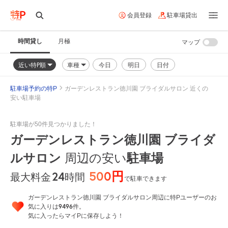
会員登録
駐車場貸出
時間貸し
月極
マップ
近い特P順
車種
今日
明日
日付
駐車場予約の特P
ガーデンレストラン徳川園 ブライダルサロン 近くの
安い駐車場
駐車場が50件見つかりました！
ガーデンレストラン徳川園 ブライダ
ルサロン
周辺の安い
駐車場
500円
24
時間
最大料金
で駐車できます
ガーデンレストラン徳川園 ブライダルサロン周辺に特Pユーザーのお
9496
気に入りは
件。
気に入ったらマイPに保存しよう！