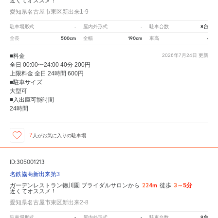
近くてオススメ！
愛知県名古屋市東区新出来1-9
-
-
8台
駐車場形式
屋内外形式
駐車台数
500cm
190cm
-
全長
全幅
車高
■料金
2026年7月24日
更新
全日 00:00〜24:00 40分 200円
上限料金 全日 24時間 600円
■駐車サイズ
大型可
■入出庫可能時間
24時間
7
人が
お気に入りの駐車場
ID:305001213
名鉄協商新出来第3
224m
3～5分
ガーデンレストラン徳川園 ブライダルサロンから
徒歩
近くてオススメ！
愛知県名古屋市東区新出来2-8
-
-
9台
駐車場形式
屋内外形式
駐車台数