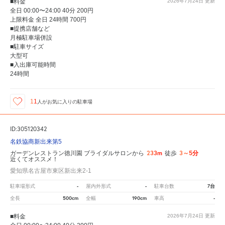
■料金
2026年7月24日
更新
全日 00:00〜24:00 40分 200円
上限料金 全日 24時間 700円
■提携店舗など
月極駐車場併設
■駐車サイズ
大型可
■入出庫可能時間
24時間
11
人が
お気に入りの駐車場
ID:305120342
名鉄協商新出来第5
233m
3～5分
ガーデンレストラン徳川園 ブライダルサロンから
徒歩
近くてオススメ！
愛知県名古屋市東区新出来2-1
-
-
7台
駐車場形式
屋内外形式
駐車台数
500cm
190cm
-
全長
全幅
車高
■料金
2026年7月24日
更新