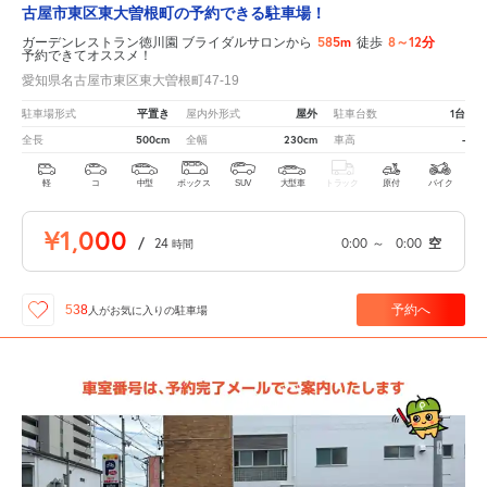
古屋市東区東大曽根町の予約できる駐車場！
585m
8～12分
ガーデンレストラン徳川園 ブライダルサロンから
徒歩
予約できてオススメ！
愛知県名古屋市東区東大曽根町47-19
平置き
屋外
1台
駐車場形式
屋内外形式
駐車台数
500cm
230cm
-
全長
全幅
車高
軽
コ
中型
ボックス
SUV
大型車
トラック
原付
バイク
¥1,000
/
24
0:00
～
0:00
空
時間
予約へ
538
人が
お気に入りの駐車場