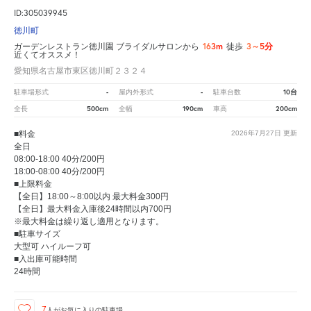
ID:305039945
徳川町
163m
3～5分
ガーデンレストラン徳川園 ブライダルサロンから
徒歩
近くてオススメ！
愛知県名古屋市東区徳川町２３２４
-
-
10台
駐車場形式
屋内外形式
駐車台数
500cm
190cm
200cm
全長
全幅
車高
■料金
2026年7月27日
更新
全日
08:00-18:00 40分/200円
18:00-08:00 40分/200円
■上限料金
【全日】18:00～8:00以内 最大料金300円
【全日】最大料金入庫後24時間以内700円
※最大料金は繰り返し適用となります。
■駐車サイズ
大型可 ハイルーフ可
■入出庫可能時間
24時間
7
人が
お気に入りの駐車場