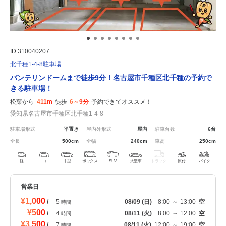
ID:310040207
北千種1-4-8駐車場
バンテリンドームまで徒歩9分！名古屋市千種区北千種の予約で
きる駐車場！
松葉から
411m
徒歩
6～9分
予約できてオススメ！
愛知県名古屋市千種区北千種1-4-8
駐車場形式
平置き
屋内外形式
屋内
駐車台数
6台
全長
500cm
全幅
240cm
車高
250cm
軽
コ
中型
ボックス
SUV
大型車
トラック
原付
バイク
営業日
¥1,000
/
5
08/09
(日)
8:00
～
13:00
空
時間
¥500
/
4
08/11
(火)
8:00
～
12:00
空
時間
¥3,500
/
7
08/11
(火)
12:00
～
19:00
空
時間