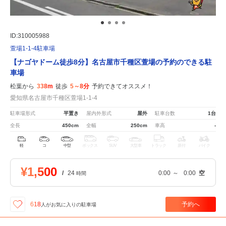
ID:310005988
萱場1-1-4駐車場
【ナゴヤドーム徒歩8分】名古屋市千種区萱場の予約のできる駐
車場
松葉から
338m
徒歩
5～8分
予約できてオススメ！
愛知県名古屋市千種区萱場1-1-4
駐車場形式
平置き
屋内外形式
屋外
駐車台数
1台
全長
450cm
全幅
250cm
車高
-
軽
コ
中型
ボックス
SUV
大型車
トラック
原付
バイク
¥1,500
/
24
0:00
～
0:00
空
時間
予約へ
618
人が
お気に入りの駐車場