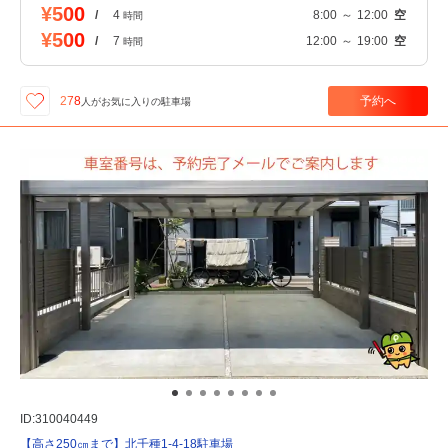
¥500
/
4
8:00
～
12:00
空
時間
¥500
/
7
12:00
～
19:00
空
時間
予約へ
278
人が
お気に入りの駐車場
ID:310040449
【高さ250㎝まで】北千種1-4-18駐車場