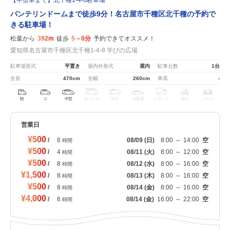
バンテリンドームまで徒歩9分！名古屋市千種区北千種の予約で
きる駐車場！
松葉から
392m
徒歩
5～8分
予約できてオススメ！
愛知県名古屋市千種区北千種1-4-8 学びの広場
駐車場形式
平置き
屋内外形式
屋内
駐車台数
1台
全長
470cm
全幅
260cm
車高
-
軽
コ
中型
ボックス
SUV
大型車
トラック
原付
バイク
営業日
¥500
/
6
08/09
(日)
8:00
～
14:00
空
時間
¥500
/
4
08/11
(火)
8:00
～
12:00
空
時間
¥500
/
8
08/12
(水)
8:00
～
16:00
空
時間
¥1,500
/
8
08/13
(木)
8:00
～
16:00
空
時間
¥500
/
8
08/14
(金)
8:00
～
16:00
空
時間
¥4,000
/
6
08/14
(金)
16:00
～
22:00
空
時間