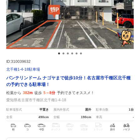
ID:310039632
北千種1-4-18駐車場
バンテリンドーム ナゴヤまで徒歩10分！名古屋市千種区北千種
の予約できる駐車場！
松葉から
382m
徒歩
5～8分
予約できてオススメ！
愛知県名古屋市千種区北千種1-4-18
駐車場形式
平置き
屋内外形式
屋外
駐車台数
1台
全長
490cm
全幅
190cm
車高
-
軽
コ
中型
ボックス
SUV
大型車
トラック
原付
バイク