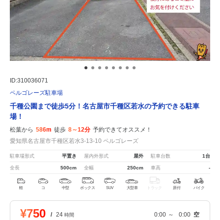
ID:310036071
ペルゴレーズ駐車場
千種公園まで徒歩5分！名古屋市千種区若水の予約できる駐車
場！
松葉から
586m
徒歩
8～12分
予約できてオススメ！
愛知県名古屋市千種区若水3-13-10 ペルゴレーズ
駐車場形式
平置き
屋内外形式
屋外
駐車台数
1台
全長
500cm
全幅
250cm
車高
-
軽
コ
中型
ボックス
SUV
大型車
トラック
原付
バイク
¥750
/
24
0:00
～
0:00
空
時間