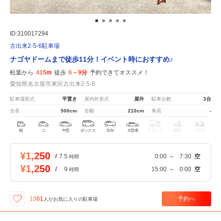
ID:310017294
古出来2-5-6駐車場
ナゴヤドームまで徒歩11分！イベント時におすすめ♪
松葉から
415m
徒歩
6～9分
予約できてオススメ！
愛知県名古屋市東区古出来2-5-6
駐車場形式
平置き
屋内外形式
屋外
駐車台数
3台
全長
500cm
全幅
210cm
車高
-
軽
コ
中型
ボックス
SUV
大型車
トラック
原付
バイク
¥1,250
/
7.5
0:00
～
7:30
空
時間
¥1,250
/
9
15:00
～
0:00
空
時間
予約へ
1061
人が
お気に入りの駐車場