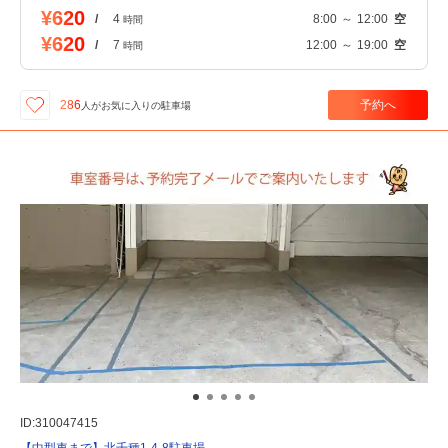
¥620
/
4
8:00
～
12:00
空
時間
¥620
/
7
12:00
～
19:00
空
時間
予約へ
286
人が
お気に入りの駐車場
ID:310047415
【中型車まで】北千種1-4-8駐車場