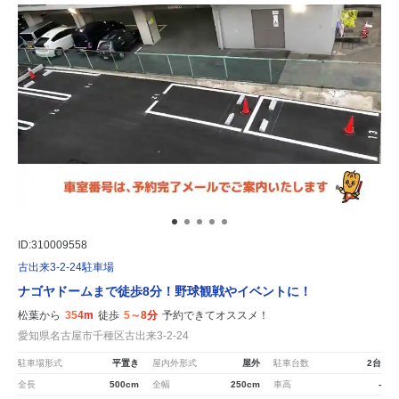
ID:310009558
古出来3-2-24駐車場
ナゴヤドームまで徒歩8分！野球観戦やイベントに！
松葉から
354m
徒歩
5～8分
予約できてオススメ！
愛知県名古屋市千種区古出来3-2-24
駐車場形式
平置き
屋内外形式
屋外
駐車台数
2台
全長
500cm
全幅
250cm
車高
-