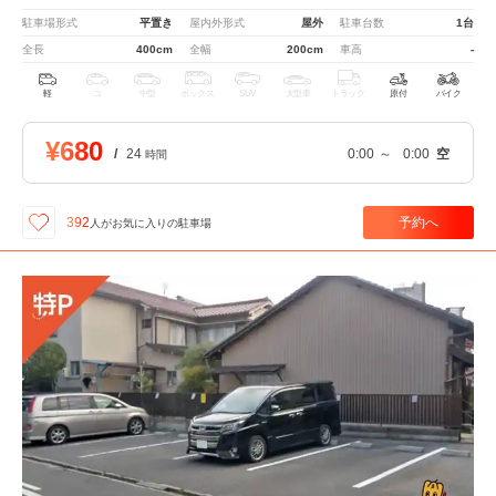
駐車場形式
平置き
屋内外形式
屋外
駐車台数
1台
全長
400cm
全幅
200cm
車高
-
軽
コ
中型
ボックス
SUV
大型車
トラック
原付
バイク
¥680
/
24
0:00
～
0:00
空
時間
予約へ
392
人が
お気に入りの駐車場