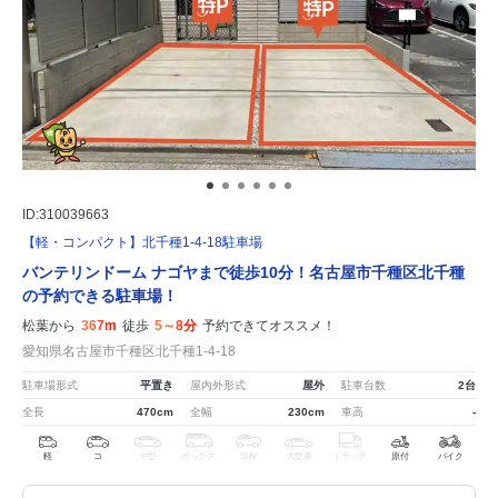
ID:310039663
【軽・コンパクト】北千種1-4-18駐車場
バンテリンドーム ナゴヤまで徒歩10分！名古屋市千種区北千種
の予約できる駐車場！
松葉から
367m
徒歩
5～8分
予約できてオススメ！
愛知県名古屋市千種区北千種1-4-18
駐車場形式
平置き
屋内外形式
屋外
駐車台数
2台
全長
470cm
全幅
230cm
車高
-
軽
コ
中型
ボックス
SUV
大型車
トラック
原付
バイク