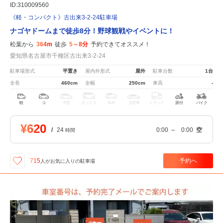
ID:310009560
《軽・コンパクト》古出来3-2-24駐車場
ナゴヤドームまで徒歩8分！野球観戦やイベントに！
松葉から
364m
徒歩
5～8分
予約できてオススメ！
愛知県名古屋市千種区古出来3-2-24
駐車場形式
平置き
屋内外形式
屋外
駐車台数
1台
全長
460cm
全幅
250cm
車高
-
軽
コ
中型
ボックス
SUV
大型車
トラック
原付
バイク
¥620
/
24
0:00
～
0:00
空
時間
予約へ
715
人が
お気に入りの駐車場