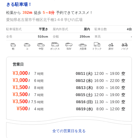
きる駐車場！
松葉から
392m
徒歩
5～8分
予約できてオススメ！
愛知県名古屋市千種区北千種1-4-8 学びの広場
駐車場形式
平置き
屋内外形式
屋内
駐車台数
4台
全長
510cm
全幅
250cm
車高
-
軽
コ
中型
ボックス
SUV
大型車
トラック
原付
バイク
営業日
¥3,000
/
7
08/11
(火)
12:00
～
19:00
空
時間
¥3,000
/
6
08/12
(水)
16:00
～
22:00
空
時間
¥1,500
/
8
08/13
(木)
8:00
～
16:00
空
時間
¥3,500
/
7
08/15
(土)
12:00
～
19:00
空
時間
¥3,500
/
7.5
08/16
(日)
11:30
～
19:00
空
時間
¥500
/
4
08/19
(水)
8:00
～
12:00
空
時間
全ての営業日を見る