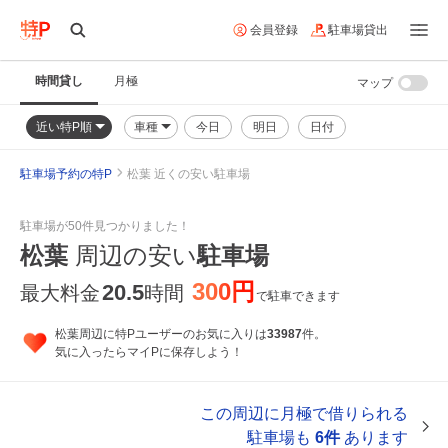
会員登録
駐車場貸出
時間貸し
月極
マップ
近い特P順
車種
今日
明日
日付
駐車場予約の特P
松葉 近くの安い駐車場
駐車場が50件見つかりました！
松葉
周辺の安い
駐車場
300円
20.5
最大料金
時間
で駐車できます
松葉周辺に特Pユーザーのお気に入りは
33987
件。
気に入ったらマイPに保存しよう！
この周辺に月極で借りられる
駐車場も
6件
あります