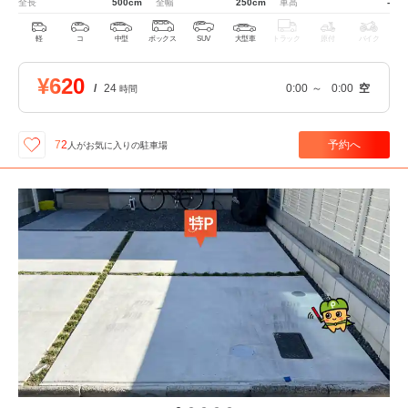
全長
500cm
全幅
250cm
車高
-
軽
コ
中型
ボックス
SUV
大型車
トラック
原付
バイク
¥620
/
24
0:00
～
0:00
空
時間
予約へ
72
人が
お気に入りの駐車場