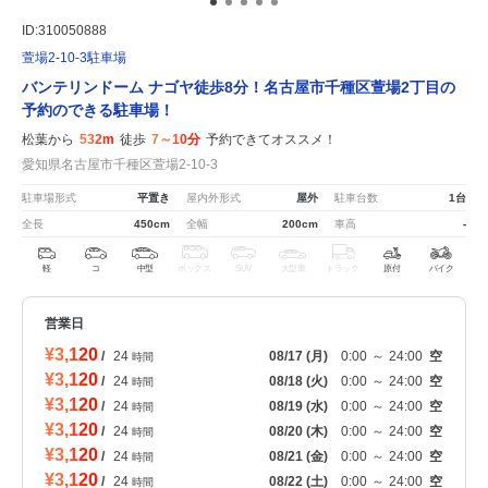
ID:310050888
萱場2-10-3駐車場
バンテリンドーム ナゴヤ徒歩8分！名古屋市千種区萱場2丁目の
予約のできる駐車場！
松葉から
532m
徒歩
7～10分
予約できてオススメ！
愛知県名古屋市千種区萱場2-10-3
駐車場形式
平置き
屋内外形式
屋外
駐車台数
1台
全長
450cm
全幅
200cm
車高
-
軽
コ
中型
ボックス
SUV
大型車
トラック
原付
バイク
営業日
¥3,120
/
24
08/17
(月)
0:00
～
24:00
空
時間
¥3,120
/
24
08/18
(火)
0:00
～
24:00
空
時間
¥3,120
/
24
08/19
(水)
0:00
～
24:00
空
時間
¥3,120
/
24
08/20
(木)
0:00
～
24:00
空
時間
¥3,120
/
24
08/21
(金)
0:00
～
24:00
空
時間
¥3,120
/
24
08/22
(土)
0:00
～
24:00
空
時間