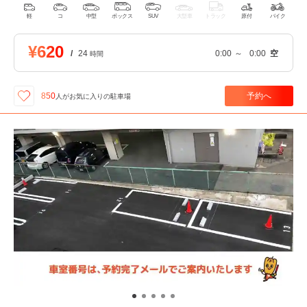
軽
コ
中型
ボックス
SUV
大型車
トラック
原付
バイク
¥620
/
24
0:00
～
0:00
空
時間
予約へ
850
人が
お気に入りの駐車場