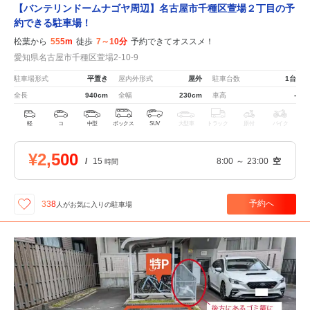
【バンテリンドームナゴヤ周辺】名古屋市千種区萱場２丁目の予
約できる駐車場！
松葉から
555m
徒歩
7～10分
予約できてオススメ！
愛知県名古屋市千種区萱場2-10-9
駐車場形式
平置き
屋内外形式
屋外
駐車台数
1台
全長
940cm
全幅
230cm
車高
-
軽
コ
中型
ボックス
SUV
大型車
トラック
原付
バイク
¥2,500
/
15
8:00
～
23:00
空
時間
予約へ
338
人が
お気に入りの駐車場