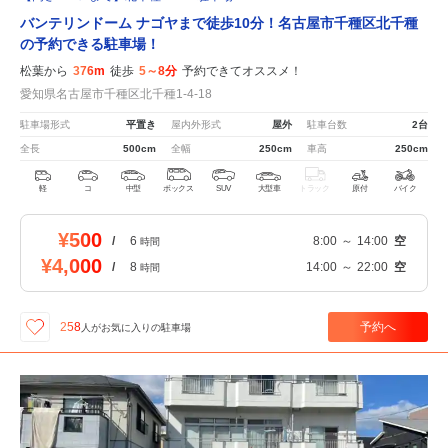
バンテリンドーム ナゴヤまで徒歩10分！名古屋市千種区北千種
の予約できる駐車場！
松葉から
376m
徒歩
5～8分
予約できてオススメ！
愛知県名古屋市千種区北千種1-4-18
駐車場形式
平置き
屋内外形式
屋外
駐車台数
2台
全長
500cm
全幅
250cm
車高
250cm
軽
コ
中型
ボックス
SUV
大型車
トラック
原付
バイク
¥500
/
6
8:00
～
14:00
空
時間
¥4,000
/
8
14:00
～
22:00
空
時間
予約へ
258
人が
お気に入りの駐車場