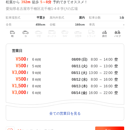
松葉から
392m
徒歩
5～8分
予約できてオススメ！
愛知県名古屋市千種区北千種1-4-8 学びの広場
駐車場形式
平置き
屋内外形式
屋内
駐車台数
1台
全長
450cm
全幅
160cm
車高
-
軽
コ
中型
ボックス
SUV
大型車
トラック
原付
バイク
営業日
¥500
/
6
08/09
(日)
8:00
～
14:00
空
時間
¥500
/
5
08/11
(火)
8:00
～
13:00
空
時間
¥3,000
/
9
08/11
(火)
13:00
～
22:00
空
時間
¥500
/
8
08/12
(水)
8:00
～
16:00
空
時間
¥1,500
/
8
08/13
(木)
8:00
～
16:00
空
時間
¥3,000
/
6
08/14
(金)
16:00
～
22:00
空
時間
全ての営業日を見る