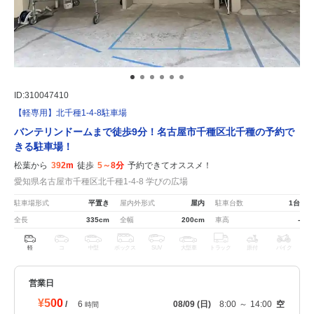
ID:310047410
【軽専用】北千種1-4-8駐車場
バンテリンドームまで徒歩9分！名古屋市千種区北千種の予約で
きる駐車場！
松葉から
392m
徒歩
5～8分
予約できてオススメ！
愛知県名古屋市千種区北千種1-4-8 学びの広場
駐車場形式
平置き
屋内外形式
屋内
駐車台数
1台
全長
335cm
全幅
200cm
車高
-
軽
コ
中型
ボックス
SUV
大型車
トラック
原付
バイク
営業日
¥500
/
6
08/09
(日)
8:00
～
14:00
空
時間