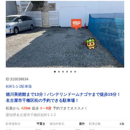
ID:310038634
松軒1-1-2駐車場
徳川美術館まで13分！バンテリンドームナゴヤまで徒歩19分！
名古屋市千種区松の予約できる駐車場！
松葉から
426m
徒歩
6～9分
予約できてオススメ！
愛知県名古屋市千種区松軒1-1-2
駐車場形式
平置き
屋内外形式
屋外
駐車台数
1台