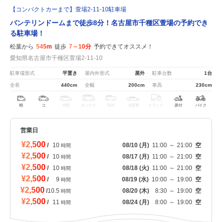
【コンパクトカーまで】萱場2-11-10駐車場
バンテリンドームまで徒歩8分！名古屋市千種区萱場の予約でき
る駐車場！
松葉から
545m
徒歩
7～10分
予約できてオススメ！
愛知県名古屋市千種区萱場2-11-10
駐車場形式
平置き
屋内外形式
屋外
駐車台数
1台
全長
440cm
全幅
200cm
車高
230cm
軽
コ
中型
ボックス
SUV
大型車
トラック
原付
バイク
営業日
¥2,500
/
10
08/10
(月)
11:00
～
21:00
空
時間
¥2,500
/
10
08/17
(月)
11:00
～
21:00
空
時間
¥2,500
/
10
08/18
(火)
11:00
～
21:00
空
時間
¥2,500
/
9
08/19
(水)
10:00
～
19:00
空
時間
¥2,500
/
10.5
08/20
(木)
8:30
～
19:00
空
時間
¥2,500
/
11
08/24
(月)
8:00
～
19:00
空
時間