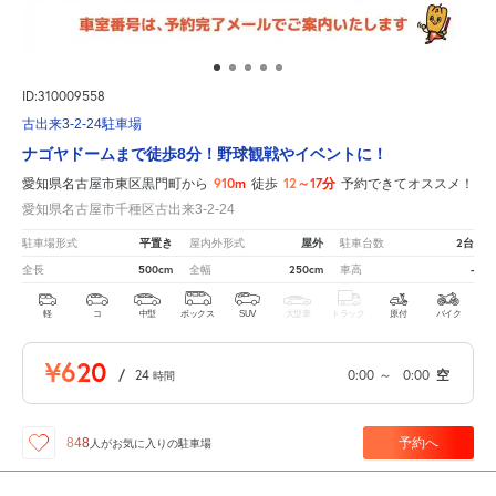
ID:310009558
古出来3-2-24駐車場
ナゴヤドームまで徒歩8分！野球観戦やイベントに！
910m
12～17分
愛知県名古屋市東区黒門町から
徒歩
予約できてオススメ！
愛知県名古屋市千種区古出来3-2-24
平置き
屋外
2台
駐車場形式
屋内外形式
駐車台数
500cm
250cm
-
全長
全幅
車高
軽
コ
中型
ボックス
SUV
大型車
トラック
原付
バイク
¥620
/
24
0:00
～
0:00
空
時間
予約へ
848
人が
お気に入りの駐車場