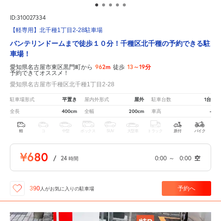
ID:310027334
【軽専用】北千種1丁目2-28駐車場
バンテリンドームまで徒歩１０分！千種区北千種の予約できる駐
車場！
962m
13～19分
愛知県名古屋市東区黒門町から
徒歩
予約できてオススメ！
愛知県名古屋市千種区北千種1丁目2-28
平置き
屋外
1台
駐車場形式
屋内外形式
駐車台数
400cm
200cm
-
全長
全幅
車高
軽
コ
中型
ボックス
SUV
大型車
トラック
原付
バイク
¥680
/
24
0:00
～
0:00
空
時間
予約へ
390
人が
お気に入りの駐車場