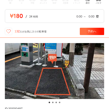
軽
コ
中型
ボックス
SUV
大型車
トラック
原付
バイク
¥180
/
24
0:00
～
0:00
空
時間
予約へ
132
人が
お気に入りの駐車場
ID:310010497