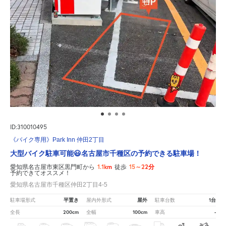
ID:310010495
《バイク専用》Park Inn 仲田2丁目
大型バイク駐車可能😃名古屋市千種区の予約できる駐車場！
1.1km
15～22分
愛知県名古屋市東区黒門町から
徒歩
予約できてオススメ！
愛知県名古屋市千種区仲田2丁目4-5
平置き
屋外
1台
駐車場形式
屋内外形式
駐車台数
200cm
100cm
-
全長
全幅
車高