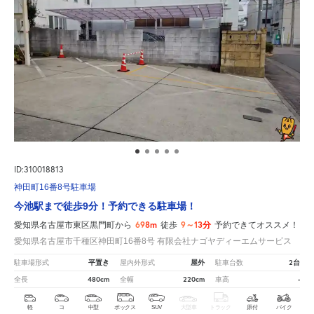
ID:310018813
神田町16番8号駐車場
今池駅まで徒歩9分！予約できる駐車場！
698m
9～13分
愛知県名古屋市東区黒門町から
徒歩
予約できてオススメ！
愛知県名古屋市千種区神田町16番8号 有限会社ナゴヤディーエムサービス
平置き
屋外
2台
駐車場形式
屋内外形式
駐車台数
480cm
220cm
-
全長
全幅
車高
軽
コ
中型
ボックス
SUV
大型車
トラック
原付
バイク