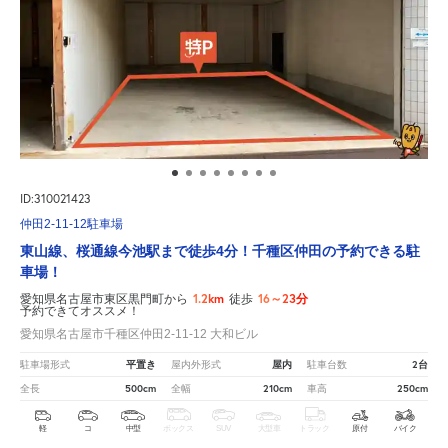
ID:310021423
仲田2-11-12駐車場
東山線、桜通線今池駅まで徒歩4分！千種区仲田の予約できる駐
車場！
1.2km
16～23分
愛知県名古屋市東区黒門町から
徒歩
予約できてオススメ！
愛知県名古屋市千種区仲田2-11-12 大和ビル
平置き
屋内
2台
駐車場形式
屋内外形式
駐車台数
500cm
210cm
250cm
全長
全幅
車高
軽
コ
中型
ボックス
SUV
大型車
トラック
原付
バイク