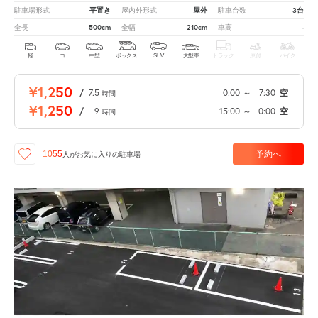
平置き
屋外
3台
駐車場形式
屋内外形式
駐車台数
500cm
210cm
-
全長
全幅
車高
軽
コ
中型
ボックス
SUV
大型車
トラック
原付
バイク
¥1,250
/
7.5
0:00
～
7:30
空
時間
¥1,250
/
9
15:00
～
0:00
空
時間
予約へ
1055
人が
お気に入りの駐車場