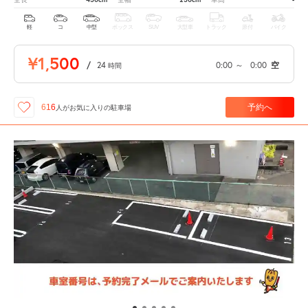
軽
コ
中型
ボックス
SUV
大型車
トラック
原付
バイク
¥1,500
/
24
0:00
～
0:00
空
時間
予約へ
616
人が
お気に入りの駐車場