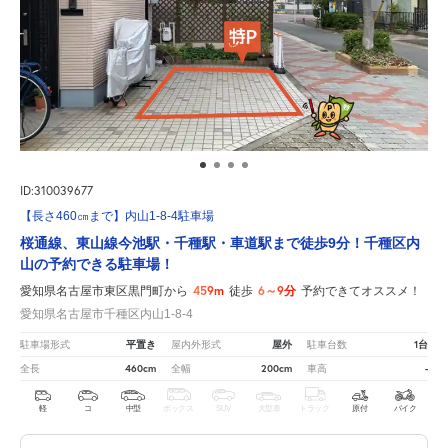
ID:310039677
【長さ460㎝まで】内山1-8-4駐車場
桜通線、東山線今池駅・千種駅・車道駅まで徒歩9分！千種区内
山の予約できる駐車場！
459m
6～9分
愛知県名古屋市東区黒門町から
徒歩
予約できてオススメ！
愛知県名古屋市千種区内山1-8-4
平置き
屋外
1台
駐車場形式
屋内外形式
駐車台数
460cm
200cm
-
全長
全幅
車高
軽
コ
中型
ボックス
SUV
大型車
トラック
原付
バイク