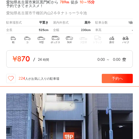
789m
10～15分
愛知県名古屋市東区黒門町から
徒歩
予約できてオススメ！
愛知県名古屋市千種区内山2-6-9 ナトゥーラ今池
平置き
屋外
1台
駐車場形式
屋内外形式
駐車台数
525cm
230cm
-
全長
全幅
車高
軽
コ
中型
ボックス
SUV
大型車
トラック
原付
バイク
¥870
/
24
0:00
～
0:00
空
時間
予約へ
224
人が
お気に入りの駐車場