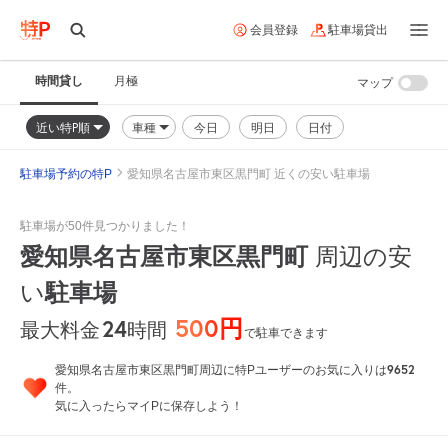
会員登録
駐車場貸出
時間貸し
月極
マップ
近い特P順
車種
今日
明日
日付
駐車場予約の特P
愛知県名古屋市東区黒門町 近くの安い駐車場
駐車場が50件見つかりました！
愛知県名古屋市東区黒門町
周辺の安
い
駐車場
500円
24
時間
最大料金
で駐車できます
9652
愛知県名古屋市東区黒門町周辺に特Pユーザーのお気に入りは
件。
気に入ったらマイPに保存しよう！