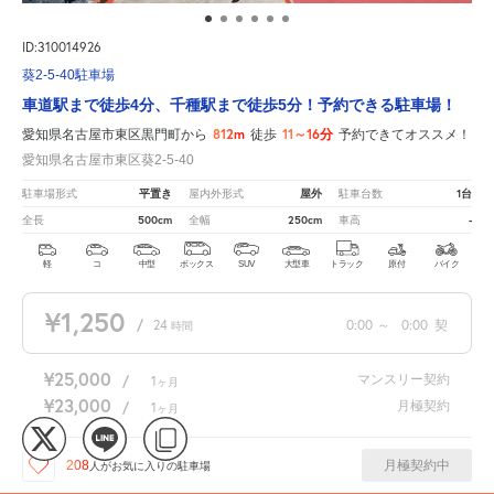
ID:310014926
葵2-5-40駐車場
車道駅まで徒歩4分、千種駅まで徒歩5分！予約できる駐車場！
812m
11～16分
愛知県名古屋市東区黒門町から
徒歩
予約できてオススメ！
愛知県名古屋市東区葵2-5-40
平置き
屋外
1台
駐車場形式
屋内外形式
駐車台数
500cm
250cm
-
全長
全幅
車高
軽
コ
中型
ボックス
SUV
大型車
トラック
原付
バイク
¥1,250
/
24
0:00
～
0:00
契
時間
¥25,000
マンスリー契約
/
1
ヶ月
¥23,000
月極契約
/
1
ヶ月
月極契約中
208
人が
お気に入りの駐車場