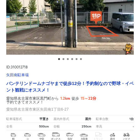
ID:310012718
矢田南駐車場
バンテリンドームナゴヤまで徒歩12分！予約制なので野球・イベ
ント観戦にオススメ！
1.2km
15～22分
愛知県名古屋市東区黒門町から
徒歩
予約できてオススメ！
愛知県名古屋市東区矢田南1丁目6-27
平置き
屋外
1台
駐車場形式
屋内外形式
駐車台数
500cm
250cm
-
全長
全幅
車高
軽
コ
中型
ボックス
SUV
大型車
トラック
原付
バイク