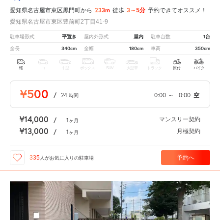
233m
3～5分
愛知県名古屋市東区黒門町から
徒歩
予約できてオススメ！
愛知県名古屋市東区豊前町2丁目41-9
平置き
屋内
1台
駐車場形式
屋内外形式
駐車台数
340cm
180cm
350cm
全長
全幅
車高
軽
コ
中型
ボックス
SUV
大型車
トラック
原付
バイク
¥500
/
24
0:00
～
0:00
空
時間
¥14,000
マンスリー契約
/
1
ヶ月
¥13,000
月極契約
/
1
ヶ月
予約へ
335
人が
お気に入りの駐車場