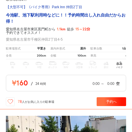
【大型不可】《バイク専用》Park Inn 仲田2丁目
今池駅、池下駅利用時などに！！予約時間出し入れ自由だからお
得！
1.1km
15～22分
愛知県名古屋市東区黒門町から
徒歩
予約できてオススメ！
愛知県名古屋市千種区仲田2丁目4-5
平置き
屋外
1台
駐車場形式
屋内外形式
駐車台数
200cm
100cm
-
全長
全幅
車高
軽
コ
中型
ボックス
SUV
大型車
トラック
原付
バイク
¥160
/
24
0:00
～
0:00
空
時間
予約へ
78
人が
お気に入りの駐車場