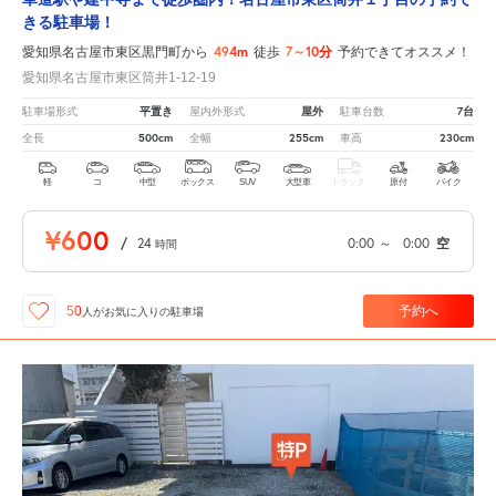
きる駐車場！
494m
7～10分
愛知県名古屋市東区黒門町から
徒歩
予約できてオススメ！
愛知県名古屋市東区筒井1-12-19
平置き
屋外
7台
駐車場形式
屋内外形式
駐車台数
500cm
255cm
230cm
全長
全幅
車高
軽
コ
中型
ボックス
SUV
大型車
トラック
原付
バイク
¥600
/
24
0:00
～
0:00
空
時間
予約へ
50
人が
お気に入りの駐車場