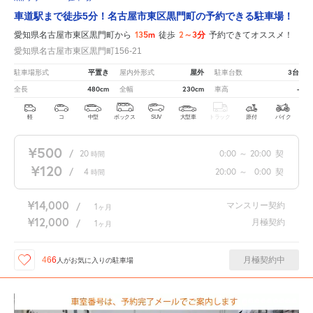
車道駅まで徒歩5分！名古屋市東区黒門町の予約できる駐車場！
135m
2～3分
愛知県名古屋市東区黒門町から
徒歩
予約できてオススメ！
愛知県名古屋市東区黒門町156-21
平置き
屋外
3台
駐車場形式
屋内外形式
駐車台数
480cm
230cm
-
全長
全幅
車高
軽
コ
中型
ボックス
SUV
大型車
トラック
原付
バイク
¥500
/
20
0:00
～
20:00
契
時間
¥120
/
4
20:00
～
0:00
契
時間
¥14,000
マンスリー契約
/
1
ヶ月
¥12,000
月極契約
/
1
ヶ月
月極契約中
466
人が
お気に入りの駐車場