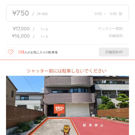
¥750
/
24
0:00
～
0:00
契
時間
¥17,000
マンスリー契約
/
1
ヶ月
¥16,000
月極契約
/
1
ヶ月
月極契約中
203
人が
お気に入りの駐車場