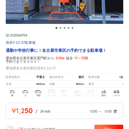
ID:310006954
筒井2-12-37駐車場
通勤や学校行事に！名古屋市東区の予約できる駐車場！
800m
10～15分
愛知県名古屋市東区黒門町から
徒歩
予約できてオススメ！
愛知県名古屋市東区筒井2-12-37
平置き
屋外
1台
駐車場形式
屋内外形式
駐車台数
460cm
180cm
-
全長
全幅
車高
軽
コ
中型
ボックス
SUV
大型車
トラック
原付
バイク
¥1,250
/
24
0:00
～
0:00
空
時間
予約へ