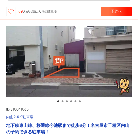
予約へ
69
人が
お気に入りの駐車場
ID:310041065
内山2-6-9駐車場
地下鉄東山線、桜通線今池駅まで徒歩6分！名古屋市千種区内山
の予約できる駐車場！