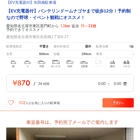
【EV充電器付】矢田南駐車場
【EV充電器付】バンテリンドームナゴヤまで徒歩12分！予約制
なので野球・イベント観戦にオススメ！
1.2km
15～22分
愛知県名古屋市東区黒門町から
徒歩
予約できてオススメ！
愛知県名古屋市東区矢田南1丁目6-27
平置き
屋外
1台
駐車場形式
屋内外形式
駐車台数
500cm
250cm
-
全長
全幅
車高
軽
コ
中型
ボックス
SUV
大型車
トラック
原付
バイク
¥870
/
24
0:00
～
0:00
空
時間
予約へ
922
人が
お気に入りの駐車場