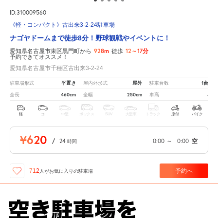
ID:310009560
《軽・コンパクト》古出来3-2-24駐車場
ナゴヤドームまで徒歩8分！野球観戦やイベントに！
928m
12～17分
愛知県名古屋市東区黒門町から
徒歩
予約できてオススメ！
愛知県名古屋市千種区古出来3-2-24
平置き
屋外
1台
駐車場形式
屋内外形式
駐車台数
460cm
250cm
-
全長
全幅
車高
軽
コ
中型
ボックス
SUV
大型車
トラック
原付
バイク
¥620
/
24
0:00
～
0:00
空
時間
予約へ
712
人が
お気に入りの駐車場