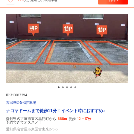
225
人が
お気に入りの駐車場
ID:310017294
古出来2-5-6駐車場
ナゴヤドームまで徒歩11分！イベント時におすすめ♪
888m
12～17分
愛知県名古屋市東区黒門町から
徒歩
予約できてオススメ！
愛知県名古屋市東区古出来2-5-6