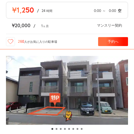
¥1,250
/
24
0:00
～
0:00
空
時間
¥20,000
マンスリー契約
/
1
ヶ月
予約へ
260
人が
お気に入りの駐車場