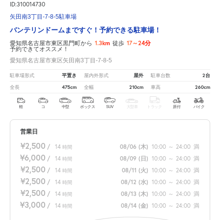
ID:310014730
矢田南3丁目-7-8-5駐車場
バンテリンドームまですぐ！予約できる駐車場！
1.3km
17～24分
愛知県名古屋市東区黒門町から
徒歩
予約できてオススメ！
愛知県名古屋市東区矢田南3丁目-7-8-5
平置き
屋外
2台
駐車場形式
屋内外形式
駐車台数
475cm
210cm
260cm
全長
全幅
車高
軽
コ
中型
ボックス
SUV
大型車
トラック
原付
バイク
営業日
¥2,500
/
14
08/06
(木)
10:00
～
24:00
満
時間
¥6,000
/
14
08/09
(日)
10:00
～
24:00
満
時間
¥2,500
/
14
08/11
(火)
10:00
～
24:00
満
時間
¥2,500
/
14
08/12
(水)
10:00
～
24:00
満
時間
¥2,500
/
14
08/13
(木)
10:00
～
24:00
満
時間
¥3,000
/
14
08/14
(金)
10:00
～
24:00
満
時間