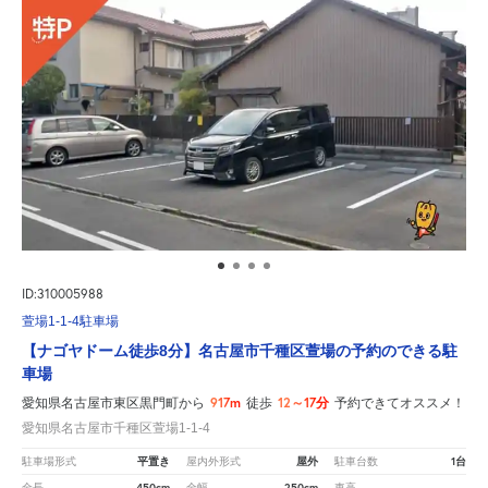
ID:310005988
萱場1-1-4駐車場
【ナゴヤドーム徒歩8分】名古屋市千種区萱場の予約のできる駐
車場
917m
12～17分
愛知県名古屋市東区黒門町から
徒歩
予約できてオススメ！
愛知県名古屋市千種区萱場1-1-4
平置き
屋外
1台
駐車場形式
屋内外形式
駐車台数
450cm
250cm
-
全長
全幅
車高