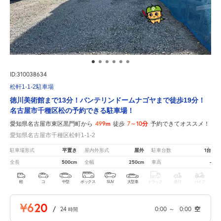
ID:310038634
松軒1-1-2駐車場
徳川美術館まで13分！バンテリンドームナゴヤまで徒歩19分！
名古屋市千種区松の予約できる駐車場！
499m
7～10分
愛知県名古屋市東区黒門町から
徒歩
予約できてオススメ！
愛知県名古屋市千種区松軒1-1-2
平置き
屋外
1台
駐車場形式
屋内外形式
駐車台数
500cm
250cm
-
全長
全幅
車高
軽
コ
中型
ボックス
SUV
大型車
トラック
原付
バイク
¥620
/
24
0:00
～
0:00
空
時間