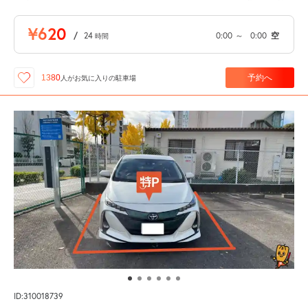
¥620
/
24
0:00
～
0:00
空
時間
予約へ
1380
人が
お気に入りの駐車場
ID:310018739