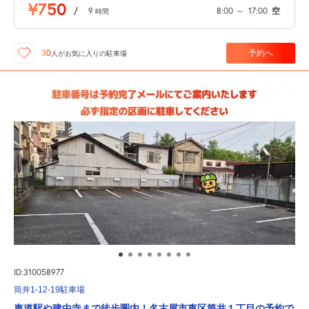
¥750
/
9
8:00
～
17:00
空
時間
予約へ
30
人が
お気に入りの駐車場
ID:310058977
筒井1-12-19駐車場
車道駅や建中寺まで徒歩圏内！名古屋市東区筒井１丁目の予約で