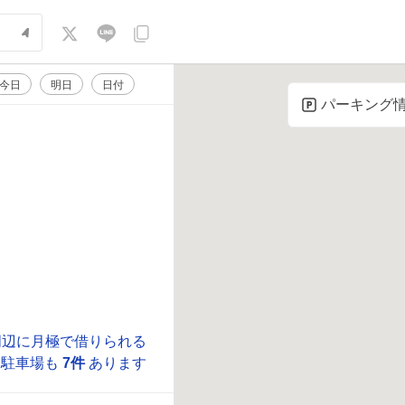
今日
明日
日付
パーキング
周辺に月極で借りられる
駐車場も
7件
あります