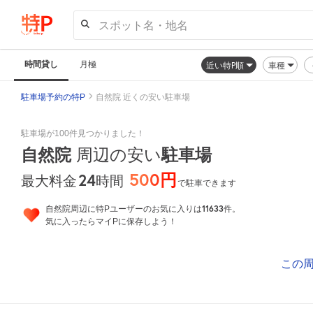
スポット名・地名
時間貸し
月極
近い特P順
車種
駐車場予約の特P
自然院 近くの安い駐車場
駐車場が100件見つかりました！
自然院
周辺の安い
駐車場
500円
24
時間
最大料金
で駐車できます
11633
自然院周辺に特Pユーザーのお気に入りは
件。
気に入ったらマイPに保存しよう！
この