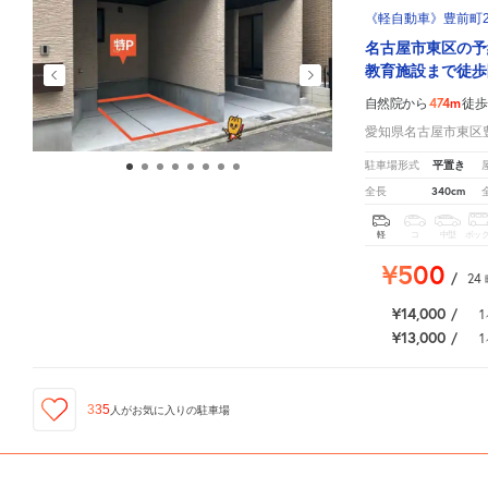
《軽自動車》豊前町2
名古屋市東区の予
教育施設まで徒歩
474m
自然院から
徒歩
愛知県名古屋市東区豊
平置き
駐車場形式
340cm
全長
軽
コ
中型
ボッ
¥500
/
24
¥14,000
/
1
¥13,000
/
1
335
人が
お気に入りの駐車場