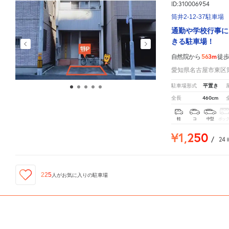
ID:310006954
筒井2-12-37駐車場
通勤や学校行事に
きる駐車場！
563m
自然院から
徒
愛知県名古屋市東区筒井
平置き
駐車場形式
460cm
全長
軽
コ
中型
ボッ
¥1,250
/
24
225
人が
お気に入りの駐車場
ID:310039677
自然院
周辺の格安
駐車場
マップです。他の駐車場がありましたら、
こちら
から教えてください
【長さ460㎝まで】内