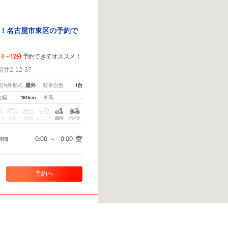
！名古屋市東区の予約で
8～12分
歩
予約できてオススメ！
2-12-37
屋外
1台
屋内外形式
駐車台数
180cm
-
全幅
車高
クス
SUV
大型車
トラック
原付
バイク
0:00
～
0:00
空
時間
予約へ
。
※ご注意ください - 徒歩時間は地形の状況や迂回路を反映できていない場合があります。
山1-8-4駐車場