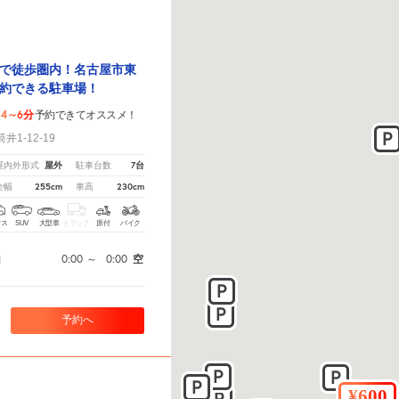
で徒歩圏内！名古屋市東
約できる駐車場！
4～6分
予約できてオススメ！
1-12-19
屋外
7台
屋内外形式
駐車台数
255cm
230cm
全幅
車高
クス
SUV
大型車
トラック
原付
バイク
0:00
～
0:00
空
間
予約へ