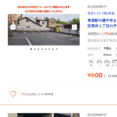
ID:310058977
筒井1-12-19駐車場
車道駅や建中寺ま
区筒井１丁目の予
257m
自然院から
徒歩
愛知県名古屋市東区筒井
平置き
駐車場形式
500cm
全長
軽
コ
中型
ボッ
¥600
/
24
時
50
人が
お気に入りの駐車場
ID:310008927