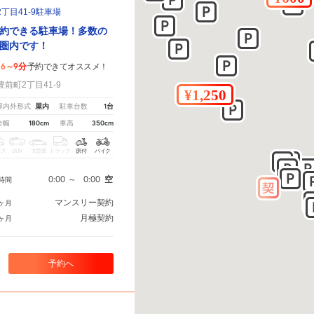
丁目41-9駐車場
約できる駐車場！多数の
圏内です！
6～9分
予約できてオススメ！
前町2丁目41-9
屋内
1台
屋内外形式
駐車台数
180cm
350cm
全幅
車高
クス
SUV
大型車
トラック
原付
バイク
0:00
～
0:00
空
時間
マンスリー契約
ヶ月
月極契約
ヶ月
予約へ