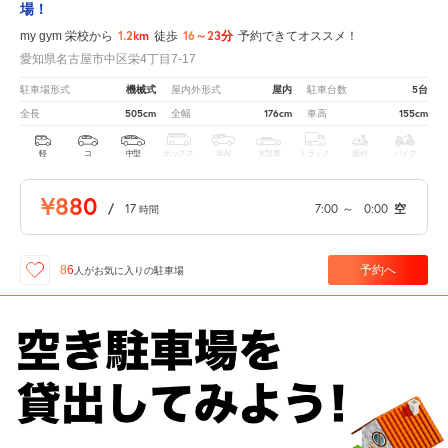
場！
1.2km
16～23分
my gym 栄校から
徒歩
予約できてオススメ！
愛知県名古屋市中区栄4丁目7-17
機械式
屋内
5台
駐車場形式
屋内外形式
駐車台数
505cm
176cm
155cm
全長
全幅
車高
軽
コ
中型
ボックス
SUV
大型車
トラック
原付
バイク
¥880
/
17
7:00
～
0:00
空
時間
予約へ
86
人が
お気に入りの駐車場