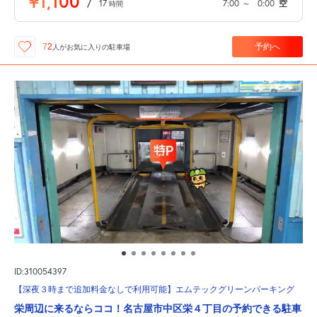
¥1,100
/
17
7:00
～
0:00
空
時間
予約へ
72
人が
お気に入りの駐車場
ID:310054397
【深夜３時まで追加料金なしで利用可能】エムテックグリーンパーキング
栄周辺に来るならココ！名古屋市中区栄４丁目の予約できる駐車