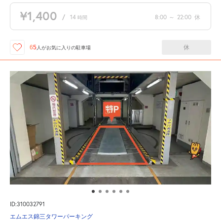
¥1,400
/
14
8:00
～
22:00
休
時間
休
65
人が
お気に入りの駐車場
ID:310032791
エムエス錦三タワーパーキング