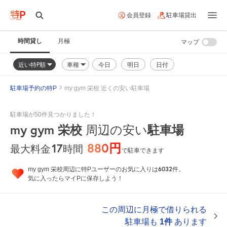
会員登録
駐車場貸出
時間貸し
月極
マップ
近い特P順
車種
今日
明日
日付
駐車場予約の特P
my gym 栄校 近くの安い駐車場
駐車場が50件見つかりました！
my gym 栄校
駐車場
周辺の安い
880円
17
時間
最大料金
で駐車できます
6032
my gym 栄校周辺に特Pユーザーのお気に入りは
件。
気に入ったらマイPに保存しよう！
この周辺に月極で借りられる
駐車場も
1件
あります