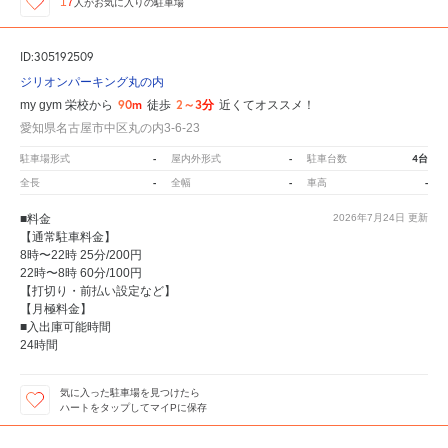
17
人が
お気に入りの駐車場
ID:305192509
ジリオンパーキング丸の内
90m
2～3分
my gym 栄校から
徒歩
近くてオススメ！
愛知県名古屋市中区丸の内3-6-23
-
-
4台
駐車場形式
屋内外形式
駐車台数
-
-
-
全長
全幅
車高
■料金
2026年7月24日
更新
【通常駐車料金】
8時〜22時 25分/200円
22時〜8時 60分/100円
【打切り・前払い設定など】
【月極料金】
■入出庫可能時間
24時間
気に入った駐車場を見つけたら
ハートをタップしてマイPに保存