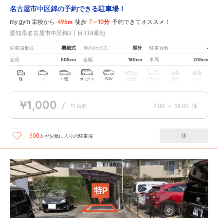
名古屋市中区錦の予約できる駐車場！
496m
7～10分
my gym 栄校から
徒歩
予約できてオススメ！
愛知県名古屋市中区錦3丁目319番地
機械式
屋外
-
駐車場形式
屋内外形式
駐車台数
505cm
185cm
205cm
全長
全幅
車高
軽
コ
中型
ボックス
SUV
大型車
トラック
原付
バイク
¥1,000
/
11
7:00
～
18:00
休
時間
休
300
人が
お気に入りの駐車場