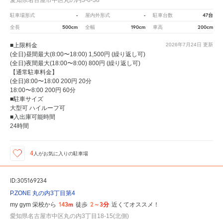
愛知県名古屋市中区丸の内3-6-38
-
-
47台
駐車場形式
屋内外形式
駐車台数
500cm
190cm
200cm
全長
全幅
車高
■上限料金
2026年7月24日
更新
(全日)昼間最大(8:00〜18:00) 1,500円 (繰り返し可)
(全日)夜間最大(18:00〜8:00) 800円 (繰り返し可)
【通常駐車料金】
(全日)8:00〜18:00 200円 20分
18:00〜8:00 200円 60分
■駐車サイズ
大型可 ハイルーフ可
■入出庫可能時間
24時間
4
人が
お気に入りの駐車場
ID:305169234
P.ZONE 丸の内3丁目第4
143m
2～3分
my gym 栄校から
徒歩
近くてオススメ！
愛知県名古屋市中区丸の内3丁目18-15(北側)