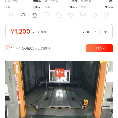
機械式
屋内
8台
駐車場形式
屋内外形式
駐車台数
505cm
185cm
155cm
全長
全幅
車高
軽
コ
中型
ボックス
SUV
大型車
トラック
原付
バイク
¥1,200
/
16
7:00
～
23:00
空
時間
予約へ
779
人が
お気に入りの駐車場