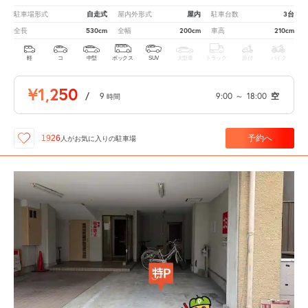
自走式
屋内
3台
駐車場形式
屋内外形式
駐車台数
530cm
200cm
210cm
全長
全幅
車高
軽
コ
中型
ボックス
SUV
大型車
トラック
原付
バイク
¥1,250
/
9
9:00
～
18:00
空
時間
予約へ
1926
人が
お気に入りの駐車場