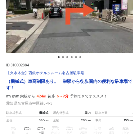
ID:310002884
【火水木金】西鉄ホテルクルーム名古屋駐車場
（機械式）車高制限あり。 栄駅から徒歩圏内の便利な駐車場で
す！
424m
6～9分
my gym 栄校から
徒歩
予約できてオススメ！
愛知県名古屋市中区錦3-4-3
機械式
屋内
-
駐車場形式
屋内外形式
駐車台数
530cm
205cm
155cm
全長
全幅
車高
軽
コ
中型
ボックス
SUV
大型車
トラック
原付
バイク