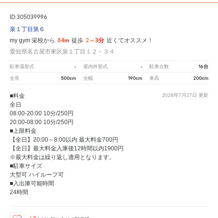
ID:305039996
泉１丁目第６
84m
2～3分
my gym 栄校から
徒歩
近くてオススメ！
愛知県名古屋市東区泉１丁目１２－３４
-
-
16台
駐車場形式
屋内外形式
駐車台数
500cm
190cm
200cm
全長
全幅
車高
■料金
2026年7月27日
更新
全日
08:00-20:00 10分/250円
20:00-08:00 10分/250円
■上限料金
【全日】20:00～8:00以内 最大料金700円
【全日】最大料金入庫後12時間以内1900円
※最大料金は繰り返し適用となります。
■駐車サイズ
大型可 ハイルーフ可
■入出庫可能時間
24時間