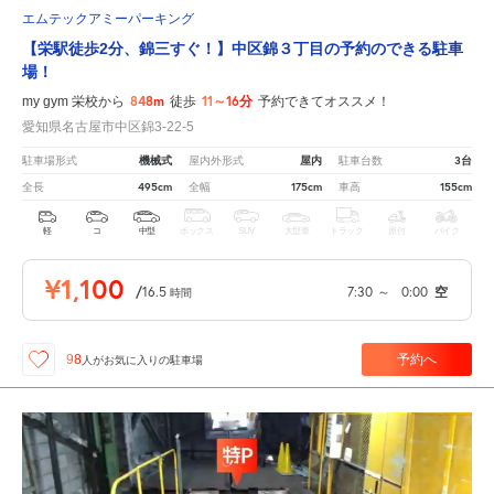
エムテックアミーパーキング
【栄駅徒歩2分、錦三すぐ！】中区錦３丁目の予約のできる駐車
場！
848m
11～16分
my gym 栄校から
徒歩
予約できてオススメ！
愛知県名古屋市中区錦3-22-5
機械式
屋内
3台
駐車場形式
屋内外形式
駐車台数
495cm
175cm
155cm
全長
全幅
車高
軽
コ
中型
ボックス
SUV
大型車
トラック
原付
バイク
¥1,100
/
16.5
7:30
～
0:00
空
時間
予約へ
98
人が
お気に入りの駐車場