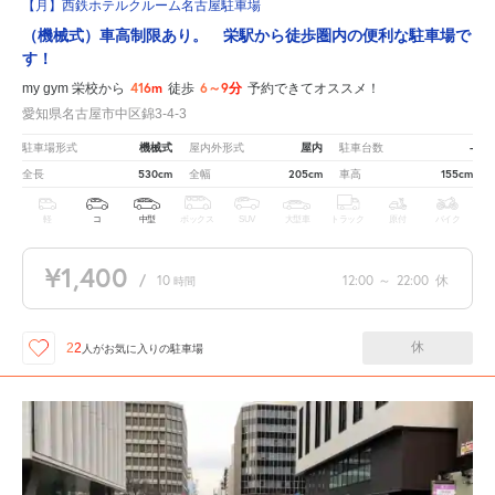
【月】西鉄ホテルクルーム名古屋駐車場
（機械式）車高制限あり。 栄駅から徒歩圏内の便利な駐車場で
す！
416m
6～9分
my gym 栄校から
徒歩
予約できてオススメ！
愛知県名古屋市中区錦3-4-3
機械式
屋内
-
駐車場形式
屋内外形式
駐車台数
530cm
205cm
155cm
全長
全幅
車高
軽
コ
中型
ボックス
SUV
大型車
トラック
原付
バイク
¥1,400
/
10
12:00
～
22:00
休
時間
休
22
人が
お気に入りの駐車場