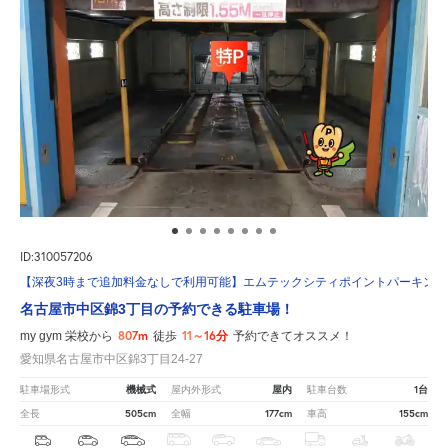
ID:310057206
【深夜3時まで追加料金なしで利用可能】エムテックシティポイントパーキング
名古屋市中区錦3丁目の予約できる駐車場！
807m
11～16分
my gym 栄校から
徒歩
予約できてオススメ！
愛知県名古屋市中区錦3丁目24-27
機械式
屋内
1台
駐車場形式
屋内外形式
駐車台数
505cm
177cm
155cm
全長
全幅
車高