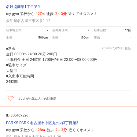
名鉄協商泉1丁目第9
127m
2～3分
my gym 栄校から
徒歩
近くてオススメ！
愛知県名古屋市東区泉1-12
-
-
17台
駐車場形式
屋内外形式
駐車台数
500cm
190cm
-
全長
全幅
車高
■料金
2026年7月24日
更新
全日 00:00〜24:00 20分 200円
上限料金 全日 24時間 1700円/全日 22:00〜08:00 600円
■駐車サイズ
大型可
■入出庫可能時間
24時間
25
人が
お気に入りの駐車場
ID:305169226
PARKS PARK 名古屋市中区丸の内3丁目第3
128m
2～3分
my gym 栄校から
徒歩
近くてオススメ！