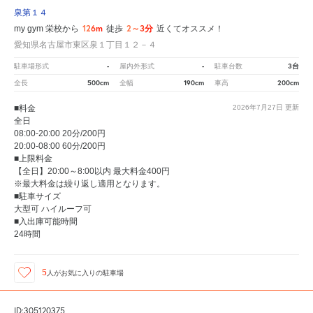
泉第１４
126m
2～3分
my gym 栄校から
徒歩
近くてオススメ！
愛知県名古屋市東区泉１丁目１２－４
-
-
3台
駐車場形式
屋内外形式
駐車台数
500cm
190cm
200cm
全長
全幅
車高
■料金
2026年7月27日
更新
全日
08:00-20:00 20分/200円
20:00-08:00 60分/200円
■上限料金
【全日】20:00～8:00以内 最大料金400円
※最大料金は繰り返し適用となります。
■駐車サイズ
大型可 ハイルーフ可
■入出庫可能時間
24時間
5
人が
お気に入りの駐車場
ID:305120375