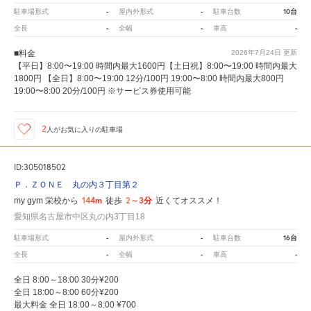
-
-
10台
駐車場形式
屋内外形式
駐車台数
-
-
-
全長
全幅
車高
■料金
2026年7月24日
更新
【平日】8:00〜19:00 時間内最大1600円【土日祝】8:00〜19:00 時間内最大
1800円 【全日】8:00〜19:00 12分/100円 19:00〜8:00 時間内最大800円
19:00〜8:00 20分/100円 ※サービス券使用可能
2
人が
お気に入りの駐車場
ID:305018502
Ｐ．ＺＯＮＥ 丸の内３丁目第２
144m
2～3分
my gym 栄校から
徒歩
近くてオススメ！
愛知県名古屋市中区丸の内3丁目18
-
-
16台
駐車場形式
屋内外形式
駐車台数
-
-
-
全長
全幅
車高
全日 8:00～18:00 30分¥200
全日 18:00～8:00 60分¥200
最大料金 全日 18:00～8:00 ¥700