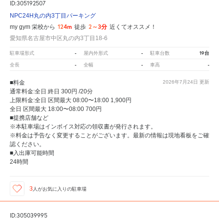
ID:305192507
NPC24H丸の内3丁目パーキング
124m
2～3分
my gym 栄校から
徒歩
近くてオススメ！
愛知県名古屋市中区丸の内3丁目18-6
-
-
19台
駐車場形式
屋内外形式
駐車台数
-
-
-
全長
全幅
車高
■料金
2026年7月24日
更新
通常料金:全日 終日 300円 /20分
上限料金:全日 区間最大 08:00〜18:00 1,900円
全日 区間最大 18:00〜08:00 700円
■提携店舗など
※本駐車場はインボイス対応の領収書が発行されます。
※料金は予告なく変更することがございます。最新の情報は現地看板をご確
認ください。
■入出庫可能時間
24時間
3
人が
お気に入りの駐車場
ID:305039995