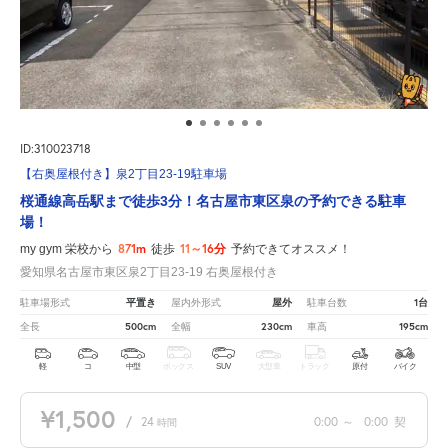
ID:310023718
【右奥屋根付き】泉2丁目23-19駐車場
桜通線高岳駅まで徒歩3分！名古屋市東区泉の予約できる駐車
場！
871m
11～16分
my gym 栄校から
徒歩
予約できてオススメ！
愛知県名古屋市東区泉2丁目23-19 右奥屋根付き
平置き
屋外
1台
駐車場形式
屋内外形式
駐車台数
500cm
230cm
195cm
全長
全幅
車高
軽
コ
中型
ボックス
SUV
大型車
トラック
原付
バイク
¥1,500
/
24
0:00
～
0:00
契
時間