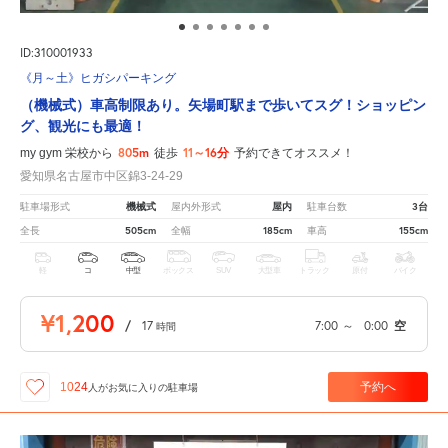
ID:310001933
《月～土》ヒガシパーキング
（機械式）車高制限あり。矢場町駅まで歩いてスグ！ショッピン
グ、観光にも最適！
805m
11～16分
my gym 栄校から
徒歩
予約できてオススメ！
愛知県名古屋市中区錦3-24-29
機械式
屋内
3台
駐車場形式
屋内外形式
駐車台数
505cm
185cm
155cm
全長
全幅
車高
軽
コ
中型
ボックス
SUV
大型車
トラック
原付
バイク
¥1,200
/
17
7:00
～
0:00
空
時間
予約へ
1024
人が
お気に入りの駐車場