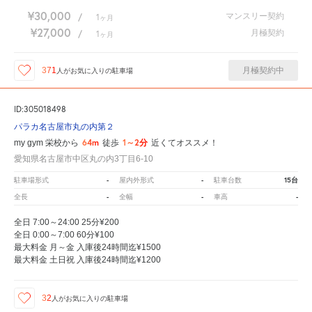
¥30,000
マンスリー契約
/
1
ヶ月
¥27,000
月極契約
/
1
ヶ月
月極契約中
371
人が
お気に入りの駐車場
ID:305018498
パラカ名古屋市丸の内第２
64m
1～2分
my gym 栄校から
徒歩
近くてオススメ！
愛知県名古屋市中区丸の内3丁目6-10
-
-
15台
駐車場形式
屋内外形式
駐車台数
-
-
-
全長
全幅
車高
全日 7:00～24:00 25分¥200
全日 0:00～7:00 60分¥100
最大料金 月～金 入庫後24時間迄¥1500
最大料金 土日祝 入庫後24時間迄¥1200
32
人が
お気に入りの駐車場