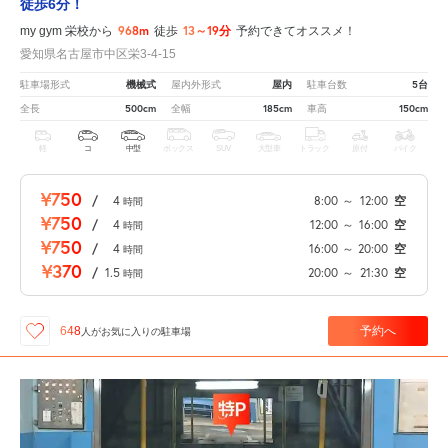
徒歩6分！
968m
13～19分
my gym 栄校から
徒歩
予約できてオススメ！
愛知県名古屋市中区栄3-4-15
機械式
屋内
5台
駐車場形式
屋内外形式
駐車台数
500cm
185cm
150cm
全長
全幅
車高
軽
コ
中型
ボックス
SUV
大型車
トラック
原付
バイク
¥750
/
4
8:00
～
12:00
空
時間
¥750
/
4
12:00
～
16:00
空
時間
¥750
/
4
16:00
～
20:00
空
時間
¥370
/
1.5
20:00
～
21:30
空
時間
予約へ
648
人が
お気に入りの駐車場