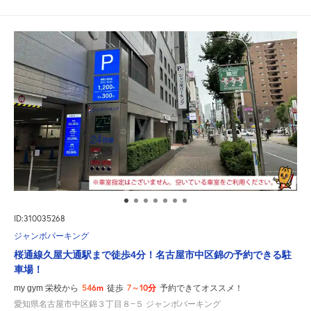
ID:310035268
ジャンボパーキング
桜通線久屋大通駅まで徒歩4分！名古屋市中区錦の予約できる駐
車場！
546m
7～10分
my gym 栄校から
徒歩
予約できてオススメ！
愛知県名古屋市中区錦３丁目８−５ ジャンボパーキング