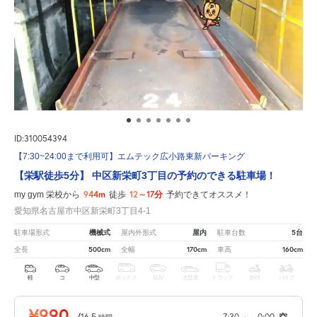
ID:310054394
【7:30~24:00まで利用可】エムテック広小路東新パーキング
【栄駅徒歩5分】 中区新栄町3丁目の予約のできる駐車場！
944m
12～17分
my gym 栄校から
徒歩
予約できてオススメ！
愛知県名古屋市中区新栄町3丁目4-1
機械式
屋内
5台
駐車場形式
屋内外形式
駐車台数
500cm
170cm
160cm
全長
全幅
車高
軽
コ
中型
ボックス
SUV
大型車
トラック
原付
バイク
¥990
/
16.5
7:30
～
0:00
空