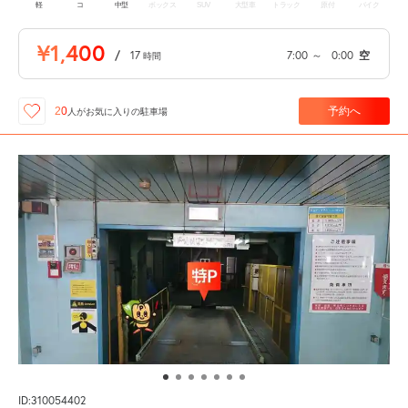
軽
コ
中型
ボックス
SUV
大型車
トラック
原付
バイク
¥1,400
/
17
7:00
～
0:00
空
時間
予約へ
20
人が
お気に入りの駐車場
ID:310054402