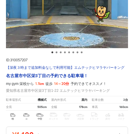
ID:310057207
【深夜３時まで追加料金なしで利用可能】エムテックヒマラヤパーキング
名古屋市中区栄3丁目の予約できる駐車場！
1.1km
14～20分
my gym 栄校から
徒歩
予約できてオススメ！
愛知県名古屋市中区栄3丁目1-22 エムテックヒマラヤパーキング
機械式
屋内
2台
駐車場形式
屋内外形式
駐車台数
505cm
178cm
160cm
全長
全幅
車高
軽
コ
中型
ボックス
SUV
大型車
トラック
原付
バイク