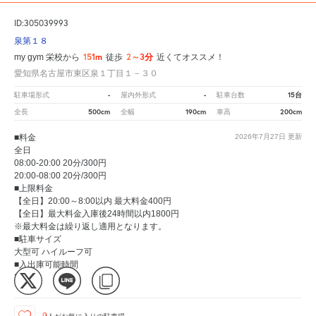
ID:305039993
泉第１８
151m
2～3分
my gym 栄校から
徒歩
近くてオススメ！
愛知県名古屋市東区泉１丁目１－３０
-
-
15台
駐車場形式
屋内外形式
駐車台数
500cm
190cm
200cm
全長
全幅
車高
■料金
2026年7月27日
更新
全日
08:00-20:00 20分/300円
20:00-08:00 20分/300円
■上限料金
【全日】20:00～8:00以内 最大料金400円
【全日】最大料金入庫後24時間以内1800円
※最大料金は繰り返し適用となります。
■駐車サイズ
大型可 ハイルーフ可
■入出庫可能時間
24時間