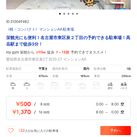
ID:310049482
《軽・コンパクト》マンションAA 駐車場
栄観光にも便利！名古屋市東区泉２丁目の予約できる駐車場！高
岳駅まで徒歩3分！
690m
9～13分
my gym 栄校から
徒歩
予約できてオススメ！
愛知県名古屋市東区泉2丁目20-27 マンションAA
平置き
屋内
1台
駐車場形式
屋内外形式
駐車台数
470cm
185cm
200cm
全長
全幅
車高
軽
コ
中型
ボックス
SUV
大型車
トラック
原付
バイク
¥500
/
8
0:00
～
8:00
空
時間
¥1,370
/
16
8:00
～
0:00
空
時間
予約へ
192
人が
お気に入りの駐車場