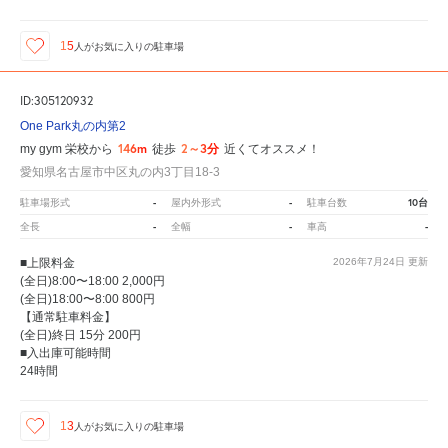
15
人が
お気に入りの駐車場
ID:305120932
One Park丸の内第2
146m
2～3分
my gym 栄校から
徒歩
近くてオススメ！
愛知県名古屋市中区丸の内3丁目18-3
-
-
10台
駐車場形式
屋内外形式
駐車台数
-
-
-
全長
全幅
車高
■上限料金
2026年7月24日
更新
(全日)8:00〜18:00 2,000円
(全日)18:00〜8:00 800円
【通常駐車料金】
(全日)終日 15分 200円
■入出庫可能時間
24時間
13
人が
お気に入りの駐車場