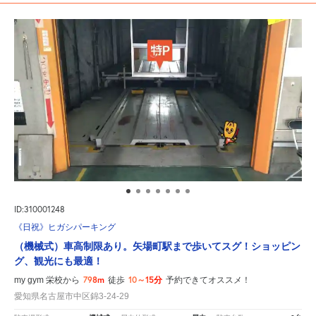
ID:310001248
《日祝》ヒガシパーキング
（機械式）車高制限あり。矢場町駅まで歩いてスグ！ショッピン
グ、観光にも最適！
798m
10～15分
my gym 栄校から
徒歩
予約できてオススメ！
愛知県名古屋市中区錦3-24-29